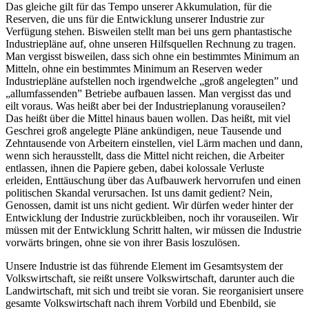
Das gleiche gilt für das Tempo unserer Akkumulation, für die
Reserven, die uns für die Entwicklung unserer Industrie zur
Verfügung stehen. Bisweilen stellt man bei uns gern phantastische
Industriepläne auf, ohne unseren Hilfsquellen Rechnung zu tragen.
Man vergisst bisweilen, dass sich ohne ein bestimmtes Minimum an
Mitteln, ohne ein bestimmtes Minimum an Reserven weder
Industriepläne aufstellen noch irgendwelche „groß angelegten” und
„allumfassenden” Betriebe aufbauen lassen. Man vergisst das und
eilt voraus. Was heißt aber bei der Industrieplanung vorauseilen?
Das heißt über die Mittel hinaus bauen wollen. Das heißt, mit viel
Geschrei groß angelegte Pläne ankündigen, neue Tausende und
Zehntausende von Arbeitern einstellen, viel Lärm machen und dann,
wenn sich herausstellt, dass die Mittel nicht reichen, die Arbeiter
entlassen, ihnen die Papiere geben, dabei kolossale Verluste
erleiden, Enttäuschung über das Aufbauwerk hervorrufen und einen
politischen Skandal verursachen. Ist uns damit gedient? Nein,
Genossen, damit ist uns nicht gedient. Wir dürfen weder hinter der
Entwicklung der Industrie zurückbleiben, noch ihr vorauseilen. Wir
müssen mit der Entwicklung Schritt halten, wir müssen die Industrie
vorwärts bringen, ohne sie von ihrer Basis loszulösen.
Unsere Industrie ist das führende Element im Gesamtsystem der
Volkswirtschaft, sie reißt unsere Volkswirtschaft, darunter auch die
Landwirtschaft, mit sich und treibt sie voran. Sie reorganisiert unsere
gesamte Volkswirtschaft nach ihrem Vorbild und Ebenbild, sie