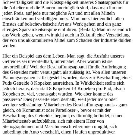
Schwerfälligkeit und die Kostspieligkeit unseres Staatsapparats für
die Arbeiter und die Bauern unerträglich sind, dass man ihn um
jeden Preis, auf jede nur mögliche Art und mit allen Mitteln
einschränken und verbilligen muss. Man muss hier endlich allen
Ernstes auf bolschewistische Art ans Werk gehen und ein ganz
strenges Sparsamkeitsregime einführen. (Beifall.) Man muss endlich
ans Werk gehen, wenn wir nicht auch in Zukunft eine Verzettelung
der von uns akkumulierten Mittel zum Schaden der Industrie dulden
wollen.
Hier ein Beispiel aus dem Leben. Man sagt, die Ausfuhr unseres
Getreides sei unvorteilhaft, unrentabel. Aber warum ist sie
unvorteilhaft? Weil der Beschaffungsapparat für die Aufbringung
des Getreides mehr verausgabt, als zulässig ist. Von allen unseren
Planungsorganen ist festgestellt worden, dass zur Beschaffung eines
Puds Getreide 8 Kopeken ausreichen. In Wirklichkeit stellte sich
jedoch heraus, dass statt 8 Kopeken 13 Kopeken pro Pud, also 5
Kopeken zu viel, verausgabt wurden. Wie aber konnte das
passieren? Dies passierte eben deshalb, weil jeder mehr oder
weniger selbständige Mitarbeiter des Beschaffungsapparats - ganz
gleich, ob Kommunist oder Parteiloser -, bevor er mit der
Beschaffung des Getreides beginnt, es für nötig befindet, seinen
Mitarbeiterstab aufzublähen, sich mit einem Heer von
Stenographinnen und Maschinenschreiberinnen umgibt, sich
unbedingt ein Auto verschafft, einen Haufen unproduktiver