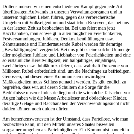
Drittens müssen wir einen entschiedenen Kampf gegen jede Art
überflüssigen Aufwands in unseren Verwaltungsorganen und in
unserem täglichen Leben führen, gegen das verbrecherische
Umgehen mit Volkseigentum und staatlichen Reserven, das bei uns
in der letzten Zeit zu beobachten ist. Bei uns feiert man jetzt
Bacchanalien, man schwelgt in allen möglichen Feierlichkeiten,
Festversammlungen, Jubiläen, Denkmalsenthüllungen usw.
Zehntausende und Hunderttausende Rubel werden für derartige
„Beschäftigungen” vergeudet. Bei uns gibt es eine solche Unmenge
aller möglichen Jubilare und Liebhaber von Feierlichkeiten und eine
so erstaunliche Bereitwilligkeit, ein halbjähriges, einjähriges,
zweijähriges usw. Jubiläum zu feiern, dass wahrhaft Dutzende von
Millionen Rubel erforderlich sind, um die Nachfrage zu befriedigen.
Genossen, mit diesen eines Kommunisten unwürdigen
Maßlosigkeiten muss Schluss gemacht werden. Es gilt, endlich zu
begreifen, dass wir, auf deren Schultern die Sorge für die
Bedürfnisse unserer Industrie liegt und die wir solche Tatsachen vor
Augen haben wie die Masse Arbeitsloser und obdachloser Kinder,
derartige Gelage und Bacchanalien der Verschwendungssucht nicht
dulden können noch dulden dürfen.
Am bemerkenswertesten ist der Umstand, dass Parteilose, wie man
beobachten kann, mit den Mitteln unseres Staates bisweilen
sorgsamer umgehen als Parteimitglieder. Ein Kommunist handelt in