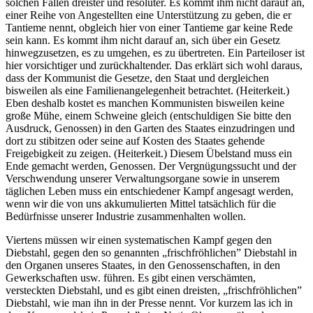
solchen Fällen dreister und resoluter. Es kommt ihm nicht darauf an,
einer Reihe von Angestellten eine Unterstützung zu geben, die er
Tantieme nennt, obgleich hier von einer Tantieme gar keine Rede
sein kann. Es kommt ihm nicht darauf an, sich über ein Gesetz
hinwegzusetzen, es zu umgehen, es zu übertreten. Ein Parteiloser ist
hier vorsichtiger und zurückhaltender. Das erklärt sich wohl daraus,
dass der Kommunist die Gesetze, den Staat und dergleichen
bisweilen als eine Familienangelegenheit betrachtet. (Heiterkeit.)
Eben deshalb kostet es manchen Kommunisten bisweilen keine
große Mühe, einem Schweine gleich (entschuldigen Sie bitte den
Ausdruck, Genossen) in den Garten des Staates einzudringen und
dort zu stibitzen oder seine auf Kosten des Staates gehende
Freigebigkeit zu zeigen. (Heiterkeit.) Diesem Übelstand muss ein
Ende gemacht werden, Genossen. Der Vergnügungssucht und der
Verschwendung unserer Verwaltungsorgane sowie in unserem
täglichen Leben muss ein entschiedener Kampf angesagt werden,
wenn wir die von uns akkumulierten Mittel tatsächlich für die
Bedürfnisse unserer Industrie zusammenhalten wollen.
Viertens müssen wir einen systematischen Kampf gegen den
Diebstahl, gegen den so genannten „frischfröhlichen” Diebstahl in
den Organen unseres Staates, in den Genossenschaften, in den
Gewerkschaften usw. führen. Es gibt einen verschämten,
versteckten Diebstahl, und es gibt einen dreisten, „frischfröhlichen”
Diebstahl, wie man ihn in der Presse nennt. Vor kurzem las ich in