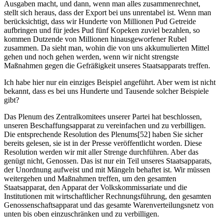
Ausgaben macht, und dann, wenn man alles zusammenrechnet,
stellt sich heraus, dass der Export bei uns unrentabel ist. Wenn man
berücksichtigt, dass wir Hunderte von Millionen Pud Getreide
aufbringen und für jedes Pud fünf Kopeken zuviel bezahlen, so
kommen Dutzende von Millionen hinausgeworfener Rubel
zusammen. Da sieht man, wohin die von uns akkumulierten Mittel
gehen und noch gehen werden, wenn wir nicht strengste
Maßnahmen gegen die Gefräßigkeit unseres Staatsapparats treffen.
Ich habe hier nur ein einziges Beispiel angeführt. Aber wem ist nicht
bekannt, dass es bei uns Hunderte und Tausende solcher Beispiele
gibt?
Das Plenum des Zentralkomitees unserer Partei hat beschlossen,
unseren Beschaffungsapparat zu vereinfachen und zu verbilligen.
Die entsprechende Resolution des Plenums[52] haben Sie sicher
bereits gelesen, sie ist in der Presse veröffentlicht worden. Diese
Resolution werden wir mit aller Strenge durchführen. Aber das
genügt nicht, Genossen. Das ist nur ein Teil unseres Staatsapparats,
der Unordnung aufweist und mit Mängeln behaftet ist. Wir müssen
weitergehen und Maßnahmen treffen, um den gesamten
Staatsapparat, den Apparat der Volkskommissariate und die
Institutionen mit wirtschaftlicher Rechnungsführung, den gesamten
Genossenschaftsapparat und das gesamte Warenverteilungsnetz von
unten bis oben einzuschränken und zu verbilligen.