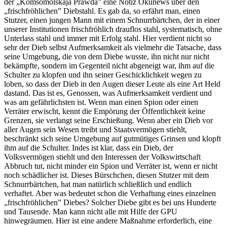
der „Komsomolskaja Prawda” eine Notiz Okunews über den
„frischfröhlichen” Diebstahl. Es gab da, so erfährt man, einen
Stutzer, einen jungen Mann mit einem Schnurrbärtchen, der in einer
unserer Institutionen frischfröhlich drauflos stahl, systematisch, ohne
Unterlass stahl und immer mit Erfolg stahl. Hier verdient nicht so
sehr der Dieb selbst Aufmerksamkeit als vielmehr die Tatsache, dass
seine Umgebung, die von dem Diebe wusste, ihn nicht nur nicht
bekämpfte, sondern im Gegenteil nicht abgeneigt war, ihm auf die
Schulter zu klopfen und ihn seiner Geschicklichkeit wegen zu
loben, so dass der Dieb in den Augen dieser Leute als eine Art Held
dastand. Das ist es, Genossen, was Aufmerksamkeit verdient und
was am gefährlichsten ist. Wenn man einen Spion oder einen
Verräter erwischt, kennt die Empörung der Öffentlichkeit keine
Grenzen, sie verlangt seine Erschießung. Wenn aber ein Dieb vor
aller Augen sein Wesen treibt und Staatsvermögen stiehlt,
beschränkt sich seine Umgebung auf gutmütiges Grinsen und klopft
ihm auf die Schulter. Indes ist klar, dass ein Dieb, der
Volksvermögen stiehlt und den Interessen der Volkswirtschaft
Abbruch tut, nicht minder ein Spion und Verräter ist, wenn er nicht
noch schädlicher ist. Dieses Bürschchen, diesen Stutzer mit dem
Schnurrbärtchen, hat man natürlich schließlich und endlich
verhaftet. Aber was bedeutet schon die Verhaftung eines einzelnen
„frischfröhlichen” Diebes? Solcher Diebe gibt es bei uns Hunderte
und Tausende. Man kann nicht alle mit Hilfe der GPU
hinwegräumen. Hier ist eine andere Maßnahme erforderlich, eine