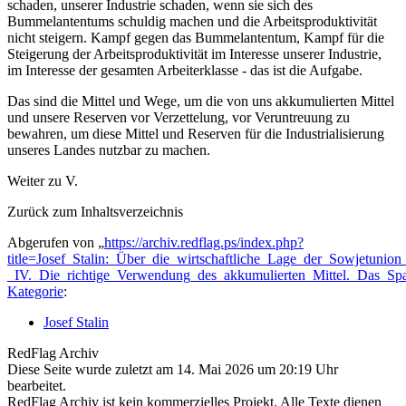
schaden, unserer Industrie schaden, wenn sie sich des
Bummelantentums schuldig machen und die Arbeitsproduktivität
nicht steigern. Kampf gegen das Bummelantentum, Kampf für die
Steigerung der Arbeitsproduktivität im Interesse unserer Industrie,
im Interesse der gesamten Arbeiterklasse - das ist die Aufgabe.
Das sind die Mittel und Wege, um die von uns akkumulierten Mittel
und unsere Reserven vor Verzettelung, vor Veruntreuung zu
bewahren, um diese Mittel und Reserven für die Industrialisierung
unseres Landes nutzbar zu machen.
Weiter zu V.
Zurück zum Inhaltsverzeichnis
Abgerufen von „
https://archiv.redflag.ps/index.php?
title=Josef_Stalin:_Über_die_wirtschaftliche_Lage_der_Sowjetunion
_IV._Die_richtige_Verwendung_des_akkumulierten_Mittel._Das_Sp
Kategorie
:
Josef Stalin
RedFlag Archiv
Diese Seite wurde zuletzt am 14. Mai 2026 um 20:19 Uhr
bearbeitet.
RedFlag Archiv ist kein kommerzielles Projekt. Alle Texte dienen