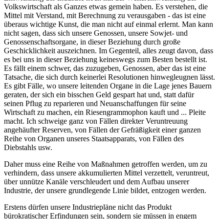
Volkswirtschaft als Ganzes etwas gemein haben. Es verstehen, die
Mittel mit Verstand, mit Berechnung zu verausgaben - das ist eine
überaus wichtige Kunst, die man nicht auf einmal erlernt. Man kann
nicht sagen, dass sich unsere Genossen, unsere Sowjet- und
Genossenschaftsorgane, in dieser Beziehung durch große
Geschicklichkeit auszeichnen. Im Gegenteil, alles zeugt davon, dass
es bei uns in dieser Beziehung keineswegs zum Besten bestellt ist.
Es fällt einem schwer, das zuzugeben, Genossen, aber das ist eine
Tatsache, die sich durch keinerlei Resolutionen hinwegleugnen lässt.
Es gibt Fälle, wo unsere leitenden Organe in die Lage jenes Bauern
geraten, der sich ein bisschen Geld gespart hat und, statt dafür
seinen Pflug zu reparieren und Neuanschaffungen für seine
Wirtschaft zu machen, ein Riesengrammophon kauft und ... Pleite
macht. Ich schweige ganz von Fällen direkter Veruntreuung
angehäufter Reserven, von Fällen der Gefräßigkeit einer ganzen
Reihe von Organen unseres Staatsapparats, von Fällen des
Diebstahls usw.
Daher muss eine Reihe von Maßnahmen getroffen werden, um zu
verhindern, dass unsere akkumulierten Mittel verzettelt, veruntreut,
über unnütze Kanäle verschleudert und dem Aufbau unserer
Industrie, der unsere grundlegende Linie bildet, entzogen werden.
Erstens dürfen unsere Industriepläne nicht das Produkt
bürokratischer Erfindungen sein, sondern sie müssen in engem