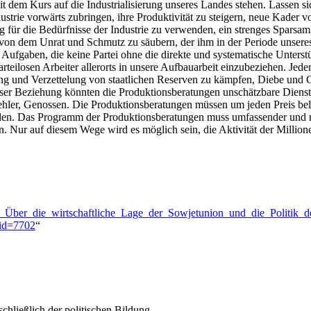
em Kurs auf die Industrialisierung unseres Landes stehen. Lassen sic
strie vorwärts zubringen, ihre Produktivität zu steigern, neue Kader vo
g für die Bedürfnisse der Industrie zu verwenden, ein strenges Sparsamk
n von dem Unrat und Schmutz zu säubern, der ihm in der Periode unse
Aufgaben, die keine Partei ohne die direkte und systematische Unterst
eilosen Arbeiter allerorts in unsere Aufbauarbeit einzubeziehen. Jeder
ng und Verzettelung von staatlichen Reserven zu kämpfen, Diebe und 
eser Beziehung könnten die Produktionsberatungen unschätzbare Dienste
r Fehler, Genossen. Die Produktionsberatungen müssen um jeden Preis be
rden. Das Programm der Produktionsberatungen muss umfassender und re
. Nur auf diesem Wege wird es möglich sein, die Aktivität der Millio
lin:_Über_die_wirtschaftliche_Lage_der_Sowjetunion_und_die_Politik_d
did=7702
“
chließlich der politischen Bildung.