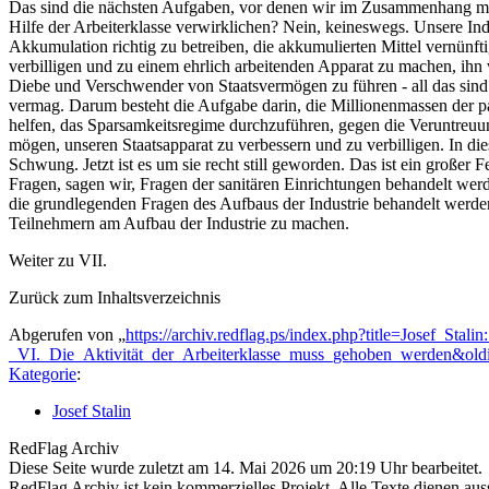
Das sind die nächsten Aufgaben, vor denen wir im Zusammenhang mit d
Hilfe der Arbeiterklasse verwirklichen? Nein, keineswegs. Unsere Indu
Akkumulation richtig zu betreiben, die akkumulierten Mittel vernünfti
verbilligen und zu einem ehrlich arbeitenden Apparat zu machen, ih
Diebe und Verschwender von Staatsvermögen zu führen - all das sind 
vermag. Darum besteht die Aufgabe darin, die Millionenmassen der part
helfen, das Sparsamkeitsregime durchzuführen, gegen die Veruntreuu
mögen, unseren Staatsapparat zu verbessern und zu verbilligen. In di
Schwung. Jetzt ist es um sie recht still geworden. Das ist ein große
Fragen, sagen wir, Fragen der sanitären Einrichtungen behandelt we
die grundlegenden Fragen des Aufbaus der Industrie behandelt werden
Teilnehmern am Aufbau der Industrie zu machen.
Weiter zu VII.
Zurück zum Inhaltsverzeichnis
Abgerufen von „
https://archiv.redflag.ps/index.php?title=Josef_Sta
_VI._Die_Aktivität_der_Arbeiterklasse_muss_gehoben_werden&ol
Kategorie
:
Josef Stalin
RedFlag Archiv
Diese Seite wurde zuletzt am 14. Mai 2026 um 20:19 Uhr bearbeitet.
RedFlag Archiv ist kein kommerzielles Projekt. Alle Texte dienen auss