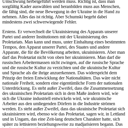
Umschwung herbeigeführt werden muss. Richtig ist, dass man
sorgfältig Kader auswählen und heranbilden muss aus Menschen,
die fähig sind, die neue Bewegung in der Ukraine in die Hand zu
nehmen. Alles das ist richtig. Aber Schumski begeht dabei
mindestens zwei schwerwiegende Fehler.
Erstens. Er verwechselt die Ukrainisierung des Apparats unserer
Partei und anderer Institutionen mit der Ukrainisierung des
Proletariats. Man kann und muss, unter Einhaltung eines bestimmten
Tempos, den Apparat unserer Partei, des Staates und andere
Apparate, die für die Bevölkerung arbeiten, ukrainisieren. Aber man
darf das Proletariat nicht von oben her ukrainisieren. Man darf die
russischen Arbeitermassen nicht zwingen, auf die russische Sprache
und die russische Kultur zu verzichten und die ukrainische Kultur
und Sprache als die ihrige anzuerkennen. Das widerspricht dem
Prinzip der freien Entwicklung der Nationalitäten. Das wäre nicht
nationale Freiheit, sondern eine eigentümliche Form der nationalen
Unterdrückung. Es steht außer Zweifel, dass die Zusammensetzung
des ukrainischen Proletariats sich in dem Maße ändern wird, wie
sich die Ukraine industriell entwickeln wird, wie ukrainische
Arbeiter aus den umliegenden Dörfern in die Industrie strömen
werden. Es steht außer Zweifel, dass das ukrainische Proletariat sich
ukrainisieren wird, ebenso wie das Proletariat, sagen wir, in Lettland
und in Ungarn, das eine Zeit-lang deutschen Charakter hatte, sich
später zu lettisieren beziehungsweise zu madjarisieren begann. Das