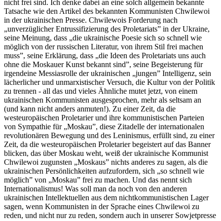
nicht frei sind. Ich denke dabei an eine solch allgemein bekannte
Tatsache wie den Artikel des bekannten Kommunisten Chwilewoi
in der ukrainischen Presse. Chwilewois Forderung nach
„unverzüglicher Entrussifizierung des Proletariats” in der Ukraine,
seine Meinung, dass „die ukrainische Poesie sich so schnell wie
möglich von der russischen Literatur, von ihrem Stil frei machen
muss”, seine Erklärung, dass „die Ideen des Proletariats uns auch
ohne die Moskauer Kunst bekannt sind”, seine Begeisterung für
irgendeine Messiasrolle der ukrainischen „jungen” Intelligenz, sein
lächerlicher und unmarxistischer Versuch, die Kultur von der Politik
zu trennen - all das und vieles Ähnliche mutet jetzt, von einem
ukrainischen Kommunisten ausgesprochen, mehr als seltsam an
(und kann nicht anders anmuten!). Zu einer Zeit, da die
westeuropäischen Proletarier und ihre kommunistischen Parteien
von Sympathie für „Moskau”, diese Zitadelle der internationalen
revolutionären Bewegung und des Leninismus, erfüllt sind, zu einer
Zeit, da die westeuropäischen Proletarier begeistert auf das Banner
blicken, das über Moskau weht, weiß der ukrainische Kommunist
Chwilewoi zugunsten „Moskaus” nichts anderes zu sagen, als die
ukrainischen Persönlichkeiten aufzufordern, sich „so schnell wie
möglich” von „Moskau” frei zu machen. Und das nennt sich
Internationalismus! Was soll man da noch von den anderen
ukrainischen Intellektuellen aus dem nichtkommunistischen Lager
sagen, wenn Kommunisten in der Sprache eines Chwilewoi zu
reden, und nicht nur zu reden, sondern auch in unserer Sowjetpresse