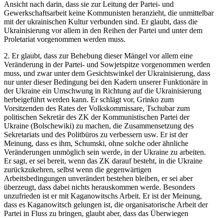
Ansicht nach darin, dass sie zur Leitung der Partei- und
Gewerkschaftsarbeit keine Kommunisten heranzieht, die unmittelbar
mit der ukrainischen Kultur verbunden sind. Er glaubt, dass die
Ukrainisierung vor allem in den Reihen der Partei und unter dem
Proletariat vorgenommen werden muss.
2. Er glaubt, dass zur Behebung dieser Mängel vor allem eine
Veränderung in der Partei- und Sowjetspitze vorgenommen werden
muss, und zwar unter dem Gesichtswinkel der Ukrainisierung, dass
nur unter dieser Bedingung bei den Kadern unserer Funktionäre in
der Ukraine ein Umschwung in Richtung auf die Ukrainisierung
herbeigeführt werden kann. Er schlägt vor, Grinko zum
Vorsitzenden des Rates der Volkskommissare, Tschubar zum
politischen Sekretär des ZK der Kommunistischen Partei der
Ukraine (Bolschewiki) zu machen, die Zusammensetzung des
Sekretariats und des Politbüros zu verbessern usw. Er ist der
Meinung, dass es ihm, Schumski, ohne solche oder ähnliche
Veränderungen unmöglich sein werde, in der Ukraine zu arbeiten.
Er sagt, er sei bereit, wenn das ZK darauf besteht, in die Ukraine
zurückzukehren, selbst wenn die gegenwärtigen
Arbeitsbedingungen unverändert bestehen bleiben, er sei aber
überzeugt, dass dabei nichts herauskommen werde. Besonders
unzufrieden ist er mit Kaganowitschs Arbeit. Er ist der Meinung,
dass es Kaganowitsch gelungen ist, die organisatorische Arbeit der
Partei in Fluss zu bringen, glaubt aber, dass das Überwiegen