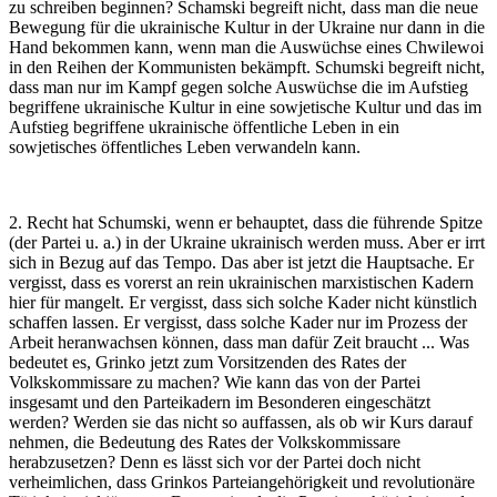
zu schreiben beginnen? Schamski begreift nicht, dass man die neue
Bewegung für die ukrainische Kultur in der Ukraine nur dann in die
Hand bekommen kann, wenn man die Auswüchse eines Chwilewoi
in den Reihen der Kommunisten bekämpft. Schumski begreift nicht,
dass man nur im Kampf gegen solche Auswüchse die im Aufstieg
begriffene ukrainische Kultur in eine sowjetische Kultur und das im
Aufstieg begriffene ukrainische öffentliche Leben in ein
sowjetisches öffentliches Leben verwandeln kann.
2. Recht hat Schumski, wenn er behauptet, dass die führende Spitze
(der Partei u. a.) in der Ukraine ukrainisch werden muss. Aber er irrt
sich in Bezug auf das Tempo. Das aber ist jetzt die Hauptsache. Er
vergisst, dass es vorerst an rein ukrainischen marxistischen Kadern
hier für mangelt. Er vergisst, dass sich solche Kader nicht künstlich
schaffen lassen. Er vergisst, dass solche Kader nur im Prozess der
Arbeit heranwachsen können, dass man dafür Zeit braucht ... Was
bedeutet es, Grinko jetzt zum Vorsitzenden des Rates der
Volkskommissare zu machen? Wie kann das von der Partei
insgesamt und den Parteikadern im Besonderen eingeschätzt
werden? Werden sie das nicht so auffassen, als ob wir Kurs darauf
nehmen, die Bedeutung des Rates der Volkskommissare
herabzusetzen? Denn es lässt sich vor der Partei doch nicht
verheimlichen, dass Grinkos Parteiangehörigkeit und revolutionäre