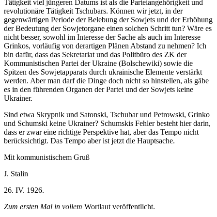
Tätigkeit viel jüngeren Datums ist als die Parteiangehörigkeit und
revolutionäre Tätigkeit Tschubars. Können wir jetzt, in der
gegenwärtigen Periode der Belebung der Sowjets und der Erhöhung
der Bedeutung der Sowjetorgane einen solchen Schritt tun? Wäre es
nicht besser, sowohl im Interesse der Sache als auch im Interesse
Grinkos, vorläufig von derartigen Plänen Abstand zu nehmen? Ich
bin dafür, dass das Sekretariat und das Politbüro des ZK der
Kommunistischen Partei der Ukraine (Bolschewiki) sowie die
Spitzen des Sowjetapparats durch ukrainische Elemente verstärkt
werden. Aber man darf die Dinge doch nicht so hinstellen, als gäbe
es in den führenden Organen der Partei und der Sowjets keine
Ukrainer.
Sind etwa Skrypnik und Satonski, Tschubar und Petrowski, Grinko
und Schumski keine Ukrainer? Schumskis Fehler besteht hier darin,
dass er zwar eine richtige Perspektive hat, aber das Tempo nicht
berücksichtigt. Das Tempo aber ist jetzt die Hauptsache.
Mit kommunistischem Gruß
J. Stalin
26. IV. 1926.
Zum ersten Mal in vollem
Wortlaut veröffentlicht.