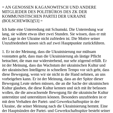
= AN GENOSSEN KAGANOWITSCH UND ANDERE
MITGLIEDER DES POLITBÜROS DES ZK DER
KOMMUNISTISCHEN PARTEI DER UKRAINE
(BOLSCHEWIKI)[53] =
Ich hatte eine Unterredung mit Schumski. Die Unterredung war
lang, sie währte etwas über zwei Stunden. Sie wissen, dass er mit
der Lage in der Ukraine nicht zufrieden ist. Die Motive seiner
Unzufriedenheit lassen sich auf zwei Hauptpunkte zurückführen.
1. Er ist der Meinung, dass die Ukrainisierung nur mühsam
vonstatten geht, dass man die Ukrainisierung als lästige Pflicht
betrachtet, die man nur widerstrebend, nur sehr zögernd erfüllt. Er
ist der Meinung, dass das Wachstum der ukrainischen Kultur und
der ukrainischen Intelligenz in schnellem Tempo vor sich geht, dass
diese Bewegung, wenn wir sie nicht in die Hand nehmen, an uns
vorbeigehen kann. Er ist der Meinung, dass an der Spitze dieser
Bewegung Leute stehen müssen, die an die Sache der ukrainischen
Kultur glauben, die diese Kultur kennen und sich mit ihr befassen
wollen, die die anwachsende Bewegung für die ukrainische Kultur
unterstütze und unterstützen können. Besonders unzufrieden ist er
mit dem Verhalten der Partei- und Gewerkschaftsspitze in der
Ukraine, die seiner Meinung nach die Ukrainisierung hemmt. Eine
der Hauptsünden der Partei- und Gewerkschaftsspitze besteht seiner