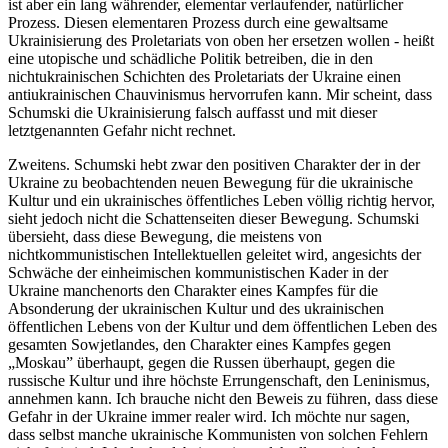
ist aber ein lang währender, elementar verlaufender, natürlicher
Prozess. Diesen elementaren Prozess durch eine gewaltsame
Ukrainisierung des Proletariats von oben her ersetzen wollen - heißt
eine utopische und schädliche Politik betreiben, die in den
nichtukrainischen Schichten des Proletariats der Ukraine einen
antiukrainischen Chauvinismus hervorrufen kann. Mir scheint, dass
Schumski die Ukrainisierung falsch auffasst und mit dieser
letztgenannten Gefahr nicht rechnet.
Zweitens. Schumski hebt zwar den positiven Charakter der in der
Ukraine zu beobachtenden neuen Bewegung für die ukrainische
Kultur und ein ukrainisches öffentliches Leben völlig richtig hervor,
sieht jedoch nicht die Schattenseiten dieser Bewegung. Schumski
übersieht, dass diese Bewegung, die meistens von
nichtkommunistischen Intellektuellen geleitet wird, angesichts der
Schwäche der einheimischen kommunistischen Kader in der
Ukraine manchenorts den Charakter eines Kampfes für die
Absonderung der ukrainischen Kultur und des ukrainischen
öffentlichen Lebens von der Kultur und dem öffentlichen Leben des
gesamten Sowjetlandes, den Charakter eines Kampfes gegen
„Moskau” überhaupt, gegen die Russen überhaupt, gegen die
russische Kultur und ihre höchste Errungenschaft, den Leninismus,
annehmen kann. Ich brauche nicht den Beweis zu führen, dass diese
Gefahr in der Ukraine immer realer wird. Ich möchte nur sagen,
dass selbst manche ukrainische Kommunisten von solchen Fehlern