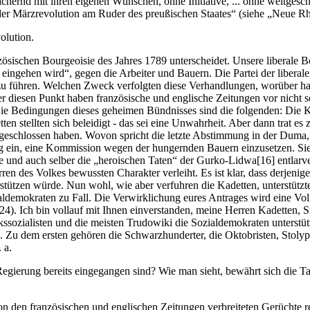
chachernd mit ihren eigenen Wünschen, ohne Initiative, ... ohne weltgesch
h der Märzrevolution am Ruder des preußischen Staates“ (siehe „Neue R
olution.
nzösischen Bourgeoisie des Jahres 1789 unterscheidet. Unsere liberale B
 eingehen wird“, gegen die Arbeiter und Bauern. Die Partei der libera
 führen. Welchen Zweck verfolgten diese Verhandlungen, worüber hatt
er diesen Punkt haben französische und englische Zeitungen vor nicht s
e Bedingungen dieses geheimen Bündnisses sind die folgenden: Die Kad
 stellten sich beleidigt - das sei eine Unwahrheit. Aber dann trat es zu
s geschlossen haben. Wovon spricht die letzte Abstimmung in der Dum
ag ein, eine Kommission wegen der hungernden Bauern einzusetzen. Sie 
nd auch selber die „heroischen Taten“ der Gurko-Lidwa[16] entlarve. D
en des Volkes bewussten Charakter verleiht. Es ist klar, dass derjenige
rstützen würde. Nun wohl, wie aber verfuhren die Kadetten, unterstütz
demokraten zu Fall. Die Verwirklichung eures Antrages wird eine Volks
4). Ich bin vollauf mit Ihnen einverstanden, meine Herren Kadetten, S
kssozialisten und die meisten Trudowiki die Sozialdemokraten unterstüt
u dem ersten gehören die Schwarzhunderter, die Oktobristen, Stolypi
 a.
Regierung bereits eingegangen sind? Wie man sieht, bewährt sich die Ta
von den französischen und englischen Zeitungen verbreiteten Gerüchte r