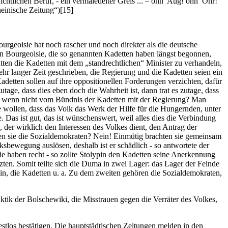
ichtlichen Beruf, - ein vermaledeiter Greis ... – ohn’ Aug! ohn’ Ohr!
heinische Zeitung“)[15]
ourgeoisie hat noch rascher und noch direkter als die deutsche
len Bourgeoisie, die so genannten Kadetten haben längst begonnen,
en die Kadetten mit dem „standrechtlichen“ Minister zu verhandeln,
ehr langer Zeit geschrieben, die Regierung und die Kadetten seien ein
etten sollen auf ihre oppositionellen Forderungen verzichten, dafür
tage, dass dies eben doch die Wahrheit ist, dann trat es zutage, dass
a, wenn nicht vom Bündnis der Kadetten mit der Regierung? Man
wollen, dass das Volk das Werk der Hilfe für die Hungernden, unter
as ist gut, das ist wünschenswert, weil alles dies die Verbindung
, der wirklich den Interessen des Volkes dient, den Antrag der
ten sie die Sozialdemokraten? Nein! Einmütig brachten sie gemeinsam
bewegung auslösen, deshalb ist er schädlich - so antwortete der
ie haben recht - so zollte Stolypin den Kadetten seine Anerkennung
zten. Somit teilte sich die Duma in zwei Lager: das Lager der Feinde
n, die Kadetten u. a. Zu dem zweiten gehören die Sozialdemokraten,
ktik der Bolschewiki, die Misstrauen gegen die Verräter des Volkes,
estlos bestätigen. Die hauptstädtischen Zeitungen melden in den