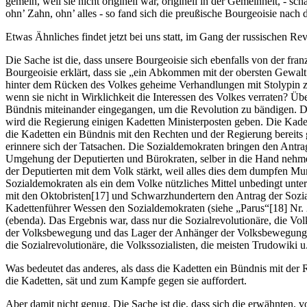
gemein, weil sie nicht originell war, originell in der Gemeinheit, - s
ohn’ Zahn, ohn’ alles - so fand sich die preußische Bourgeoisie nac
Etwas Ähnliches findet jetzt bei uns statt, im Gang der russischen Rev
Die Sache ist die, dass unsere Bourgeoisie sich ebenfalls von der fra
Bourgeoisie erklärt, dass sie „ein Abkommen mit der obersten Gewalt
hinter dem Rücken des Volkes geheime Verhandlungen mit Stolypin zu
wenn sie nicht in Wirklichkeit die Interessen des Volkes verraten? Üb
Bündnis miteinander eingegangen, um die Revolution zu bändigen. Di
wird die Regierung einigen Kadetten Ministerposten geben. Die Kadetten
die Kadetten ein Bündnis mit den Rechten und der Regierung bereit
erinnere sich der Tatsachen. Die Sozialdemokraten bringen den Antr
Umgehung der Deputierten und Bürokraten, selber in die Hand nehme u
der Deputierten mit dem Volk stärkt, weil alles dies dem dumpfen Murr
Sozialdemokraten als ein dem Volke nützliches Mittel unbedingt unte
mit den Oktobristen[17] und Schwarzhundertern den Antrag der Sozial
Kadettenführer Wessen den Sozialdemokraten (siehe „Parus“[18] Nr. 2
(ebenda). Das Ergebnis war, dass nur die Sozialrevolutionäre, die Vol
der Volksbewegung und das Lager der Anhänger der Volksbewegung. Z
die Sozialrevolutionäre, die Volkssozialisten, die meisten Trudowiki u.
Was bedeutet das anderes, als dass die Kadetten ein Bündnis mit der 
die Kadetten, sät und zum Kampfe gegen sie auffordert.
Aber damit nicht genug. Die Sache ist die, dass sich die erwähnten, 