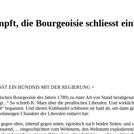
mpft, die Bourgeoisie schliesst e
SST EIN BÜNDNIS MIT DER REGIERUNG =
ischen Bourgeoisie des Jahres 1789) zu einer Art von Stand herabgesu
..“ So schrieb K. Marx über die preußischen Liberalen. Und wirklich, di
lt“ begannen. Und diesen Kuhhandel schlössen sie bald ab, um dann g
sinnigen Charakter der Liberalen entlarvt hat:
 gegen oben, zitternd gegen unten, egoistisch nach beiden Seiten, und 
rauend, ... eingeschüchtert vom Weltsturm, den Weltsturm explodierend