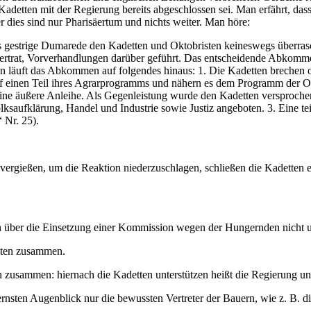
adetten mit der Regierung bereits abgeschlossen sei. Man erfährt, da
er dies sind nur Pharisäertum und nichts weiter. Man höre:
s gestrige Dumarede den Kadetten und Oktobristen keineswegs überra
um vertrat, Vorverhandlungen darüber geführt. Das entscheidende Abkom
gen läuft das Abkommen auf folgendes hinaus: 1. Die Kadetten brechen
uf einen Teil ihres Agrarprogramms und nähern es dem Programm der Okt
eine äußere Anleihe. Als Gegenleistung wurde den Kadetten versprochen:
saufklärung, Handel und Industrie sowie Justiz angeboten. 3. Eine tei
 Nr. 25).
vergießen, um die Reaktion niederzuschlagen, schließen die Kadetten e
über die Einsetzung einer Kommission wegen der Hungernden nicht un
tten zusammen.
n zusammen: hiernach die Kadetten unterstützen heißt die Regierung un
rnsten Augenblick nur die bewussten Vertreter der Bauern, wie z. B. die