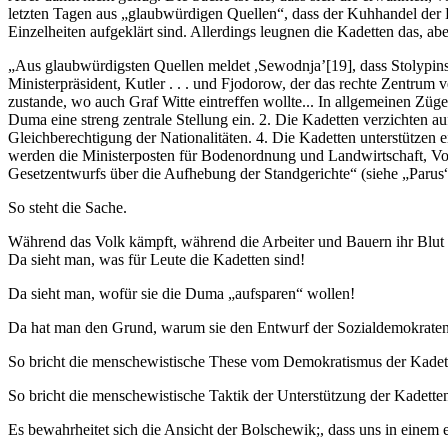
letzten Tagen aus „glaubwürdigen Quellen“, dass der Kuhhandel der K
Einzelheiten aufgeklärt sind. Allerdings leugnen die Kadetten das, ab
„Aus glaubwürdigsten Quellen meldet ,Sewodnja’[19], dass Stolypin
Ministerpräsident, Kutler . . . und Fjodorow, der das rechte Zentr
zustande, wo auch Graf Witte eintreffen wollte... In allgemeinen Zü
Duma eine streng zentrale Stellung ein. 2. Die Kadetten verzichten a
Gleichberechtigung der Nationalitäten. 4. Die Kadetten unterstützen 
werden die Ministerposten für Bodenordnung und Landwirtschaft, Volk
Gesetzentwurfs über die Aufhebung der Standgerichte“ (siehe „Parus“
So steht die Sache.
Während das Volk kämpft, während die Arbeiter und Bauern ihr Blut 
Da sieht man, was für Leute die Kadetten sind!
Da sieht man, wofür sie die Duma „aufsparen“ wollen!
Da hat man den Grund, warum sie den Entwurf der Sozialdemokraten 
So bricht die menschewistische These vom Demokratismus der Kade
So bricht die menschewistische Taktik der Unterstützung der Kadette
Es bewahrheitet sich die Ansicht der Bolschewik;, dass uns in einem e