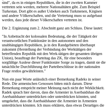
sind", da es in einigen Republiken, die in der zweiten Kammer
vertreten sein werden, mehrere Nationalitäten gibt. Zum Beispiel
Turkestan. Dort gibt es außer Usbeken auch Turkmenen, Kirgisen
und andere Völkerschaften, und die Vertretung muss so aufgebaut
werden, dass jede dieser Völkerschaften vertreten ist.
Die 2. Ergänzung zum 2. Abschnitt ganz am Schluss. Diese lautet:
"In Anbetracht der kolossalen Bedeutung, die der Tätigkeit der
verantwortlichen Funktionäre in den autonomen und den
unabhängigen Republiken, ja in den Randgebieten überhaupt
zukommt (Herstellung der Verbindung der Werktätigen der
betreffenden Republik mit den Werk-tätigen der gesamten übrigen
Union), beauftragt der Parteitag das ZK, für eine besonders
sorgfältige Auslese dieser Funktionäre Sorge zu tragen, damit sie die
tatsächliche Durchführung der Parteibeschlüsse in der nationalen
Frage restlos gewährleisten."
Nun ein paar Worte anlässlich einer Bemerkung Radeks in seiner
Rede. Die armenischen Genossen bitten mich darum. Diese
Bemerkung entspricht meiner Meinung nach nicht der Wirklichkeit.
Radek sprach hier davon, dass die Armenier in Aserbaidshan die
Aserbaidshaner unterdrücken oder unterdrücken könnten, und
umgekehrt, dass die Aserbaidshaner die Armenier in Armenien
unterdrücken könnten. Ich muss erklären, dass etwas Derartiges die