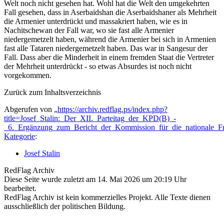
Welt noch nicht gesehen hat. Wohl hat die Welt den umgekehrten
Fall gesehen, dass in Aserbaidshan die Aserbaidshaner als Mehrheit
die Armenier unterdrückt und massakriert haben, wie es in
Nachitschewan der Fall war, wo sie fast alle Armenier
niedergemetzelt haben, während die Armenier bei sich in Armenien
fast alle Tataren niedergemetzelt haben. Das war in Sangesur der
Fall. Dass aber die Minderheit in einem fremden Staat die Vertreter
der Mehrheit unterdrückt - so etwas Absurdes ist noch nicht
vorgekommen.
Zurück zum Inhaltsverzeichnis
Abgerufen von „
https://archiv.redflag.ps/index.php?
title=Josef_Stalin:_Der_XII._Parteitag_der_KPD(B)_-
_6._Ergänzung_zum_Bericht_der_Kommission_für_die_nationale_F
Kategorie
:
Josef Stalin
RedFlag Archiv
Diese Seite wurde zuletzt am 14. Mai 2026 um 20:19 Uhr
bearbeitet.
RedFlag Archiv ist kein kommerzielles Projekt. Alle Texte dienen
ausschließlich der politischen Bildung.