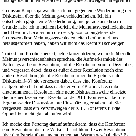
unangebracht. In einer solchen Lage wäre Schweigen unbegreiflich.
Genossin Krupskaja wandte sich hier gegen eine Wiederholung der
Diskussion über die Meinungsverschiedenheiten. Ich bin
entschieden gegen eine Wiederholung, und gerade aus diesem
Grunde habe ich in meinem Bericht die Meinungsverschiedenheiten
nicht berührt. Da aber nun die der Opposition angehörenden
Genossen diese Meinungsverschiedenheiten berührt und uns
herausgefordert haben, haben wir nicht das Recht zu schweigen.
Trotzki und Preobrashenski, beide konzentrieren, wenn sie über die
Meinungsverschiedenheiten sprechen, die Aufmerksamkeit des
Parteitags auf eine Resolution, auf die Resolution vom 5. Dezember,
und vergessen dabei, dass es außer dieser Resolution noch eine
andere Resolution gibt, die Resolution über die Ergebnisse der
Diskussion[43], sie vergessen dabei, dass eine Konferenz
stattgefunden hat und dass nach der vom ZK am 5. Dezember
angenommenen Resolution eine neue Diskussionswelle einsetzte,
die in einer besonderen Resolution der XIII. Konferenz über die
Ergebnisse der Diskussion ihre Einschätzung erhalten hat. Sie
vergessen, dass ein Verschweigen der XIII. Konferenz für die
Opposition nicht glatt ablaufen wird.
Ich mache den Parteitag darauf aufmerksam, dass die Konferenz
eine Resolution über die Wirtschaftspolitik und zwei Resolutionen
über den Parteiaufbau angenommen hat. Warum geschah dies? Es