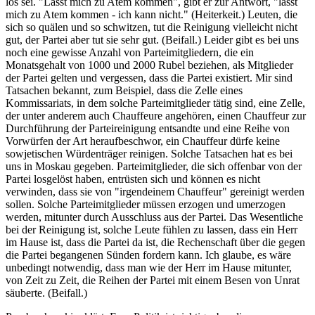
los sei. "Lasst mich zu Atem kommen", gibt er zur Antwort, "lasst
mich zu Atem kommen - ich kann nicht." (Heiterkeit.) Leuten, die
sich so quälen und so schwitzen, tut die Reinigung vielleicht nicht
gut, der Partei aber tut sie sehr gut. (Beifall.) Leider gibt es bei uns
noch eine gewisse Anzahl von Parteimitgliedern, die ein
Monatsgehalt von 1000 und 2000 Rubel beziehen, als Mitglieder
der Partei gelten und vergessen, dass die Partei existiert. Mir sind
Tatsachen bekannt, zum Beispiel, dass die Zelle eines
Kommissariats, in dem solche Parteimitglieder tätig sind, eine Zelle,
der unter anderem auch Chauffeure angehören, einen Chauffeur zur
Durchführung der Parteireinigung entsandte und eine Reihe von
Vorwürfen der Art heraufbeschwor, ein Chauffeur dürfe keine
sowjetischen Würdenträger reinigen. Solche Tatsachen hat es bei
uns in Moskau gegeben. Parteimitglieder, die sich offenbar von der
Partei losgelöst haben, entrüsten sich und können es nicht
verwinden, dass sie von "irgendeinem Chauffeur" gereinigt werden
sollen. Solche Parteimitglieder müssen erzogen und umerzogen
werden, mitunter durch Ausschluss aus der Partei. Das Wesentliche
bei der Reinigung ist, solche Leute fühlen zu lassen, dass ein Herr
im Hause ist, dass die Partei da ist, die Rechenschaft über die gegen
die Partei begangenen Sünden fordern kann. Ich glaube, es wäre
unbedingt notwendig, dass man wie der Herr im Hause mitunter,
von Zeit zu Zeit, die Reihen der Partei mit einem Besen von Unrat
säuberte. (Beifall.)