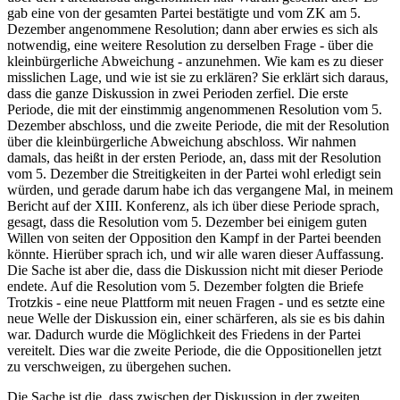
gab eine von der gesamten Partei bestätigte und vom ZK am 5.
Dezember angenommene Resolution; dann aber erwies es sich als
notwendig, eine weitere Resolution zu derselben Frage - über die
kleinbürgerliche Abweichung - anzunehmen. Wie kam es zu dieser
misslichen Lage, und wie ist sie zu erklären? Sie erklärt sich daraus,
dass die ganze Diskussion in zwei Perioden zerfiel. Die erste
Periode, die mit der einstimmig angenommenen Resolution vom 5.
Dezember abschloss, und die zweite Periode, die mit der Resolution
über die kleinbürgerliche Abweichung abschloss. Wir nahmen
damals, das heißt in der ersten Periode, an, dass mit der Resolution
vom 5. Dezember die Streitigkeiten in der Partei wohl erledigt sein
würden, und gerade darum habe ich das vergangene Mal, in meinem
Bericht auf der XIII. Konferenz, als ich über diese Periode sprach,
gesagt, dass die Resolution vom 5. Dezember bei einigem guten
Willen von seiten der Opposition den Kampf in der Partei beenden
könnte. Hierüber sprach ich, und wir alle waren dieser Auffassung.
Die Sache ist aber die, dass die Diskussion nicht mit dieser Periode
endete. Auf die Resolution vom 5. Dezember folgten die Briefe
Trotzkis - eine neue Plattform mit neuen Fragen - und es setzte eine
neue Welle der Diskussion ein, einer schärferen, als sie es bis dahin
war. Dadurch wurde die Möglichkeit des Friedens in der Partei
vereitelt. Dies war die zweite Periode, die die Oppositionellen jetzt
zu verschweigen, zu übergehen suchen.
Die Sache ist die, dass zwischen der Diskussion in der zweiten