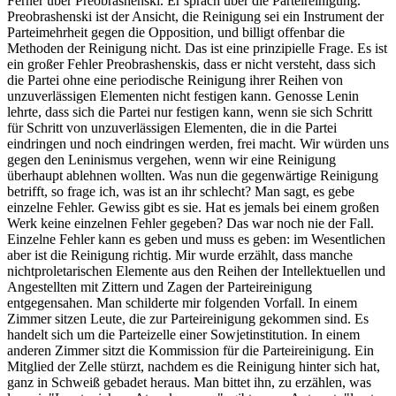
Ferner über Preobrashenski. Er sprach über die Parteireinigung.
Preobrashenski ist der Ansicht, die Reinigung sei ein Instrument der
Parteimehrheit gegen die Opposition, und billigt offenbar die
Methoden der Reinigung nicht. Das ist eine prinzipielle Frage. Es ist
ein großer Fehler Preobrashenskis, dass er nicht versteht, dass sich
die Partei ohne eine periodische Reinigung ihrer Reihen von
unzuverlässigen Elementen nicht festigen kann. Genosse Lenin
lehrte, dass sich die Partei nur festigen kann, wenn sie sich Schritt
für Schritt von unzuverlässigen Elementen, die in die Partei
eindringen und noch eindringen werden, frei macht. Wir würden uns
gegen den Leninismus vergehen, wenn wir eine Reinigung
überhaupt ablehnen wollten. Was nun die gegenwärtige Reinigung
betrifft, so frage ich, was ist an ihr schlecht? Man sagt, es gebe
einzelne Fehler. Gewiss gibt es sie. Hat es jemals bei einem großen
Werk keine einzelnen Fehler gegeben? Das war noch nie der Fall.
Einzelne Fehler kann es geben und muss es geben: im Wesentlichen
aber ist die Reinigung richtig. Mir wurde erzählt, dass manche
nichtproletarischen Elemente aus den Reihen der Intellektuellen und
Angestellten mit Zittern und Zagen der Parteireinigung
entgegensahen. Man schilderte mir folgenden Vorfall. In einem
Zimmer sitzen Leute, die zur Parteireinigung gekommen sind. Es
handelt sich um die Parteizelle einer Sowjetinstitution. In einem
anderen Zimmer sitzt die Kommission für die Parteireinigung. Ein
Mitglied der Zelle stürzt, nachdem es die Reinigung hinter sich hat,
ganz in Schweiß gebadet heraus. Man bittet ihn, zu erzählen, was