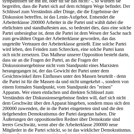
sympathisiert sie mit ihr, oder tut sie das nicht? -, so würden sie
begreifen, dass die Partei sich auf dem richtigen Wege befindet. Der
Schlüssel zum Verständnis aller Dinge, die die Ergebnisse der
Diskussion betreffen, ist das Lenin-Aufgebot. Entsendet die
Arbeiterklasse 200000 Arbeiter in die Partei und wählt dabei die
ehrlichsten und standhaftesten aus, so bedeutet dies, dass eine solche
Partei unbesiegbar ist, denn die Partei ist dem Wesen der Sache nach
zum gewählten Organ der Arbeiterklasse geworden, das das
ungeteilte Vertrauen der Arbeiterklasse genießt. Eine solche Partei
wird leben, den Feinden zum Schrecken, eine solche Partei kann
sich nicht zersetzen. Das Malheur unserer Opposition besteht darin,
dass sie an die Fragen der Partei, an die Fragen der
Diskussionsergebnisse nicht vom Standpunkt eines Marxisten
herangegangen ist, der das Gewicht der Partei unter dem
Gesichtswinkel ihres Einflusses unter den Massen beurteilt - denn
die Partei ist für die Massen da und nicht umgekehrt -, sondern von
einem formalen Standpunkt, vorn Standpunkt des "reinen"
Apparats. Wer einen einfachen und direkten Schlüssel zum
Verständnis der Diskussionsergebnisse finden will, darf sich nicht
dem Geschwätz über den Apparat hingeben, sondern muss sich den
200000 zuwenden, die in die Partei eingetreten sind und die den
tiefgehenden Demokratismus der Partei dargetan haben. Die
Äußerungen der oppositionellen Redner über Demokratie sind
leeres Geschwätz, wenn aber die Arbeiterklasse 200000 neue
Mitglieder in die Partei schickt, so ist das wirklicher Demokratismus.