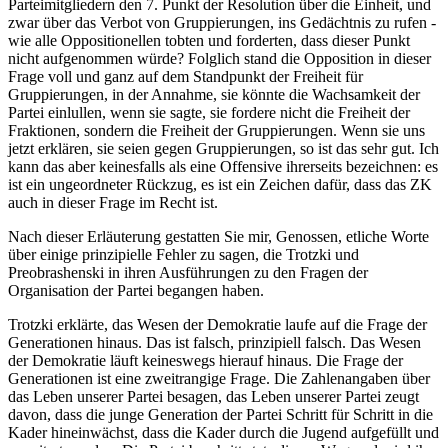
Parteimitgliedern den 7. Punkt der Resolution über die Einheit, und
zwar über das Verbot von Gruppierungen, ins Gedächtnis zu rufen -
wie alle Oppositionellen tobten und forderten, dass dieser Punkt
nicht aufgenommen würde? Folglich stand die Opposition in dieser
Frage voll und ganz auf dem Standpunkt der Freiheit für
Gruppierungen, in der Annahme, sie könnte die Wachsamkeit der
Partei einlullen, wenn sie sagte, sie fordere nicht die Freiheit der
Fraktionen, sondern die Freiheit der Gruppierungen. Wenn sie uns
jetzt erklären, sie seien gegen Gruppierungen, so ist das sehr gut. Ich
kann das aber keinesfalls als eine Offensive ihrerseits bezeichnen: es
ist ein ungeordneter Rückzug, es ist ein Zeichen dafür, dass das ZK
auch in dieser Frage im Recht ist.
Nach dieser Erläuterung gestatten Sie mir, Genossen, etliche Worte
über einige prinzipielle Fehler zu sagen, die Trotzki und
Preobrashenski in ihren Ausführungen zu den Fragen der
Organisation der Partei begangen haben.
Trotzki erklärte, das Wesen der Demokratie laufe auf die Frage der
Generationen hinaus. Das ist falsch, prinzipiell falsch. Das Wesen
der Demokratie läuft keineswegs hierauf hinaus. Die Frage der
Generationen ist eine zweitrangige Frage. Die Zahlenangaben über
das Leben unserer Partei besagen, das Leben unserer Partei zeugt
davon, dass die junge Generation der Partei Schritt für Schritt in die
Kader hineinwächst, dass die Kader durch die Jugend aufgefüllt und