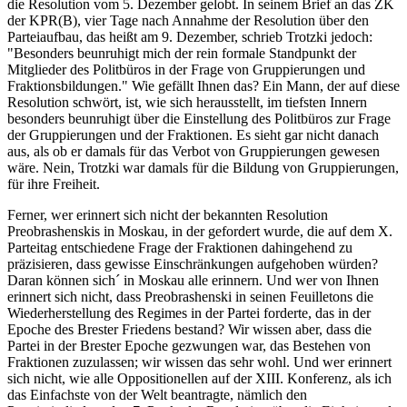
die Resolution vom 5. Dezember gelobt. In seinem Brief an das ZK
der KPR(B), vier Tage nach Annahme der Resolution über den
Parteiaufbau, das heißt am 9. Dezember, schrieb Trotzki jedoch:
"Besonders beunruhigt mich der rein formale Standpunkt der
Mitglieder des Politbüros in der Frage von Gruppierungen und
Fraktionsbildungen." Wie gefällt Ihnen das? Ein Mann, der auf diese
Resolution schwört, ist, wie sich herausstellt, im tiefsten Innern
besonders beunruhigt über die Einstellung des Politbüros zur Frage
der Gruppierungen und der Fraktionen. Es sieht gar nicht danach
aus, als ob er damals für das Verbot von Gruppierungen gewesen
wäre. Nein, Trotzki war damals für die Bildung von Gruppierungen,
für ihre Freiheit.
Ferner, wer erinnert sich nicht der bekannten Resolution
Preobrashenskis in Moskau, in der gefordert wurde, die auf dem X.
Parteitag entschiedene Frage der Fraktionen dahingehend zu
präzisieren, dass gewisse Einschränkungen aufgehoben würden?
Daran können sich´ in Moskau alle erinnern. Und wer von Ihnen
erinnert sich nicht, dass Preobrashenski in seinen Feuilletons die
Wiederherstellung des Regimes in der Partei forderte, das in der
Epoche des Brester Friedens bestand? Wir wissen aber, dass die
Partei in der Brester Epoche gezwungen war, das Bestehen von
Fraktionen zuzulassen; wir wissen das sehr wohl. Und wer erinnert
sich nicht, wie alle Oppositionellen auf der XIII. Konferenz, als ich
das Einfachste von der Welt beantragte, nämlich den