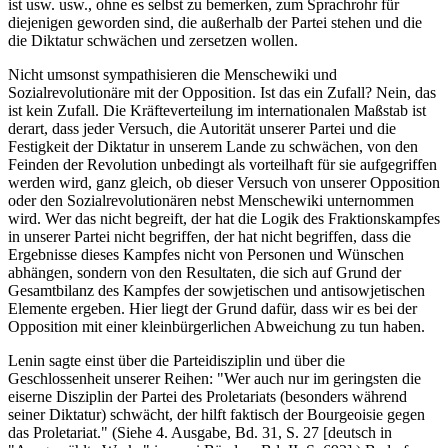
ist usw. usw., ohne es selbst zu bemerken, zum Sprachrohr für
diejenigen geworden sind, die außerhalb der Partei stehen und die
die Diktatur schwächen und zersetzen wollen.
Nicht umsonst sympathisieren die Menschewiki und
Sozialrevolutionäre mit der Opposition. Ist das ein Zufall? Nein, das
ist kein Zufall. Die Kräfteverteilung im internationalen Maßstab ist
derart, dass jeder Versuch, die Autorität unserer Partei und die
Festigkeit der Diktatur in unserem Lande zu schwächen, von den
Feinden der Revolution unbedingt als vorteilhaft für sie aufgegriffen
werden wird, ganz gleich, ob dieser Versuch von unserer Opposition
oder den Sozialrevolutionären nebst Menschewiki unternommen
wird. Wer das nicht begreift, der hat die Logik des Fraktionskampfes
in unserer Partei nicht begriffen, der hat nicht begriffen, dass die
Ergebnisse dieses Kampfes nicht von Personen und Wünschen
abhängen, sondern von den Resultaten, die sich auf Grund der
Gesamtbilanz des Kampfes der sowjetischen und antisowjetischen
Elemente ergeben. Hier liegt der Grund dafür, dass wir es bei der
Opposition mit einer kleinbürgerlichen Abweichung zu tun haben.
Lenin sagte einst über die Parteidisziplin und über die
Geschlossenheit unserer Reihen: "Wer auch nur im geringsten die
eiserne Disziplin der Partei des Proletariats (besonders während
seiner Diktatur) schwächt, der hilft faktisch der Bourgeoisie gegen
das Proletariat." (Siehe 4. Ausgabe, Bd. 31, S. 27 [deutsch in