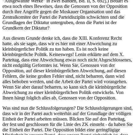
"Ausgewählte Werke" in zwei Bänden, Bd. II, S. 692].) Bedarf es
etwa noch eines Beweises, dass die Genossen von der Opposition
durch ihre Angriffe gegen die Moskauer Organisation und das
Zentralkomitee der Partei die Parteidisziplin schwächten und die
Grundlagen der Diktatur untergruben, denn die Partei ist der
Grundkern der Diktatur?
Aus diesem Grunde denke ich, dass die XIII. Konferenz Recht
hatte, als sie sagte, dass wir es hier mit einer Abweichung zu
kleinbürgerlicher Politik zu tun haben. Es ist noch keine
kleinbürgerliche Politik. Keineswegs! Lenin erklärte auf dem X.
Parteitag, dass eine Abweichung etwas noch nicht Abgeschlossenes,
nicht endgültig Geformtes ist. Wenn Sie, Genossen von der
Opposition, auf dieser kleinbürgerlichen Abweichung, auf diesen
Fehlern, die keine großen Fehler sind, nicht beharren, dann wird
alles behoben werden, und die Arbeit der Partei wird vorangehen.
Wenn Sie aber darauf beharren, so kann sich die kleinbürgerliche
Abweichung zu einer kleinbürgerlichen Politik entwickeln. Von
Ihnen hängt folglich alles ab, Genossen von der Opposition.
Was sind nun die Schlussfolgerungen? Die Schlussfolgerungen sind,
dass wir in der Partei auch weiterhin auf der Grundlage der völligen
Einheit der Partei arbeiten müssen. Blicken Sie auf den Parteitag,
der fest und geschlossen für die Linie des ZK einsteht - da haben Sie
die Einheit der Partei. Die Opposition bildet eine geringfügige