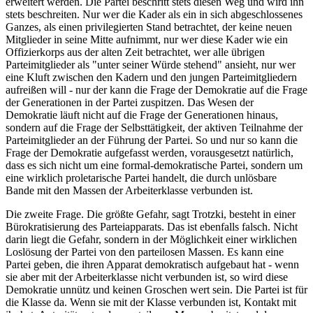
erweitert werden. Die Partei beschritt stets diesen Weg und wird ihn
stets beschreiten. Nur wer die Kader als ein in sich abgeschlossenes
Ganzes, als einen privilegierten Stand betrachtet, der keine neuen
Mitglieder in seine Mitte aufnimmt, nur wer diese Kader wie ein
Offizierkorps aus der alten Zeit betrachtet, wer alle übrigen
Parteimitglieder als "unter seiner Würde stehend" ansieht, nur wer
eine Kluft zwischen den Kadern und den jungen Parteimitgliedern
aufreißen will - nur der kann die Frage der Demokratie auf die Frage
der Generationen in der Partei zuspitzen. Das Wesen der
Demokratie läuft nicht auf die Frage der Generationen hinaus,
sondern auf die Frage der Selbsttätigkeit, der aktiven Teilnahme der
Parteimitglieder an der Führung der Partei. So und nur so kann die
Frage der Demokratie aufgefasst werden, vorausgesetzt natürlich,
dass es sich nicht um eine formal-demokratische Partei, sondern um
eine wirklich proletarische Partei handelt, die durch unlösbare
Bande mit den Massen der Arbeiterklasse verbunden ist.
Die zweite Frage. Die größte Gefahr, sagt Trotzki, besteht in einer
Bürokratisierung des Parteiapparats. Das ist ebenfalls falsch. Nicht
darin liegt die Gefahr, sondern in der Möglichkeit einer wirklichen
Loslösung der Partei von den parteilosen Massen. Es kann eine
Partei geben, die ihren Apparat demokratisch aufgebaut hat - wenn
sie aber mit der Arbeiterklasse nicht verbunden ist, so wird diese
Demokratie unnütz und keinen Groschen wert sein. Die Partei ist für
die Klasse da. Wenn sie mit der Klasse verbunden ist, Kontakt mit