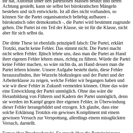
ihr hat, Autorität unter den parteilosen Massen besitzt und deren
Achtung genießt, kann sie selbst bei bürokratischen Mängeln
bestehen und sich entwickeln. Ist all dies nicht vorhanden, so
können Sie die Partei organisatorisch beliebig aufbauen -
bürokratisch oder demokratisch -, die Partei wird bestimmt zugrunde
gehen. Die Partei ist ein Teil der Klasse, sie ist für die Klasse, nicht
aber für sich selbst da.
Die dritte These ist ebenfalls prinzipiell falsch: Die Partei, erklärt
Trotzki, macht keine Fehler. Das stimmt nicht. Die Partei macht
nicht selten Fehler. Iljitsch lehrte uns, dass man die Partei an Hand
ihrer eigenen Fehler lehren muss, richtig zu führen. Würde die Partei
keine Fehler machen, so wäre nichts da, an Hand dessen man die
Partei lehren könnte. Unsere Aufgabe besteht darin, diese Fehler
herauszufinden, ihre Wurzeln bloßzulegen und der Partei und der
Arbeiterklasse zu zeigen, welche Fehler wir begangen haben und
wie wir diese Fehler in Zukunft vermeiden können. Ohne das wäre
eine Entwicklung der Partei unmöglich. Ohne das wäre die
Heranbildung von Führern und Kadern der Partei unmöglich, denn
sie werden im Kampf gegen ihre eigenen Fehler, in Überwindung
dieser Fehler herangebildet und erzogen. Ich glaube, dass eine
solche Erklärung Trotzkis ein gewisses Kompliment mit einem
gewissen Versuch zur Verspottung, allerdings einem missglückten
Versuch, darstellt.