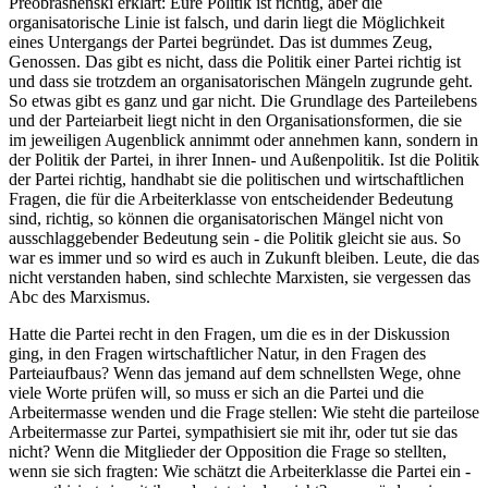
Preobrashenski erklärt: Eure Politik ist richtig, aber die
organisatorische Linie ist falsch, und darin liegt die Möglichkeit
eines Untergangs der Partei begründet. Das ist dummes Zeug,
Genossen. Das gibt es nicht, dass die Politik einer Partei richtig ist
und dass sie trotzdem an organisatorischen Mängeln zugrunde geht.
So etwas gibt es ganz und gar nicht. Die Grundlage des Parteilebens
und der Parteiarbeit liegt nicht in den Organisationsformen, die sie
im jeweiligen Augenblick annimmt oder annehmen kann, sondern in
der Politik der Partei, in ihrer Innen- und Außenpolitik. Ist die Politik
der Partei richtig, handhabt sie die politischen und wirtschaftlichen
Fragen, die für die Arbeiterklasse von entscheidender Bedeutung
sind, richtig, so können die organisatorischen Mängel nicht von
ausschlaggebender Bedeutung sein - die Politik gleicht sie aus. So
war es immer und so wird es auch in Zukunft bleiben. Leute, die das
nicht verstanden haben, sind schlechte Marxisten, sie vergessen das
Abc des Marxismus.
Hatte die Partei recht in den Fragen, um die es in der Diskussion
ging, in den Fragen wirtschaftlicher Natur, in den Fragen des
Parteiaufbaus? Wenn das jemand auf dem schnellsten Wege, ohne
viele Worte prüfen will, so muss er sich an die Partei und die
Arbeitermasse wenden und die Frage stellen: Wie steht die parteilose
Arbeitermasse zur Partei, sympathisiert sie mit ihr, oder tut sie das
nicht? Wenn die Mitglieder der Opposition die Frage so stellten,
wenn sie sich fragten: Wie schätzt die Arbeiterklasse die Partei ein -