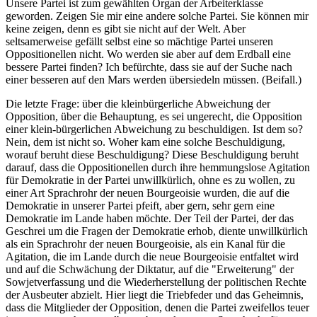
Unsere Partei ist zum gewählten Organ der Arbeiterklasse
geworden. Zeigen Sie mir eine andere solche Partei. Sie können mir
keine zeigen, denn es gibt sie nicht auf der Welt. Aber
seltsamerweise gefällt selbst eine so mächtige Partei unseren
Oppositionellen nicht. Wo werden sie aber auf dem Erdball eine
bessere Partei finden? Ich befürchte, dass sie auf der Suche nach
einer besseren auf den Mars werden übersiedeln müssen. (Beifall.)
Die letzte Frage: über die kleinbürgerliche Abweichung der
Opposition, über die Behauptung, es sei ungerecht, die Opposition
einer klein-bürgerlichen Abweichung zu beschuldigen. Ist dem so?
Nein, dem ist nicht so. Woher kam eine solche Beschuldigung,
worauf beruht diese Beschuldigung? Diese Beschuldigung beruht
darauf, dass die Oppositionellen durch ihre hemmungslose Agitation
für Demokratie in der Partei unwillkürlich, ohne es zu wollen, zu
einer Art Sprachrohr der neuen Bourgeoisie wurden, die auf die
Demokratie in unserer Partei pfeift, aber gern, sehr gern eine
Demokratie im Lande haben möchte. Der Teil der Partei, der das
Geschrei um die Fragen der Demokratie erhob, diente unwillkürlich
als ein Sprachrohr der neuen Bourgeoisie, als ein Kanal für die
Agitation, die im Lande durch die neue Bourgeoisie entfaltet wird
und auf die Schwächung der Diktatur, auf die "Erweiterung" der
Sowjetverfassung und die Wiederherstellung der politischen Rechte
der Ausbeuter abzielt. Hier liegt die Triebfeder und das Geheimnis,
dass die Mitglieder der Opposition, denen die Partei zweifellos teuer