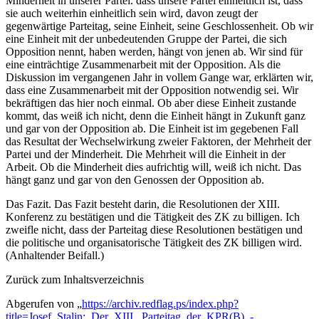
Minderheit in unserer Partei. dass unsere Partei einheitlich ist, dass
sie auch weiterhin einheitlich sein wird, davon zeugt der
gegenwärtige Parteitag, seine Einheit, seine Geschlossenheit. Ob wir
eine Einheit mit der unbedeutenden Gruppe der Partei, die sich
Opposition nennt, haben werden, hängt von jenen ab. Wir sind für
eine einträchtige Zusammenarbeit mit der Opposition. Als die
Diskussion im vergangenen Jahr in vollem Gange war, erklärten wir,
dass eine Zusammenarbeit mit der Opposition notwendig sei. Wir
bekräftigen das hier noch einmal. Ob aber diese Einheit zustande
kommt, das weiß ich nicht, denn die Einheit hängt in Zukunft ganz
und gar von der Opposition ab. Die Einheit ist im gegebenen Fall
das Resultat der Wechselwirkung zweier Faktoren, der Mehrheit der
Partei und der Minderheit. Die Mehrheit will die Einheit in der
Arbeit. Ob die Minderheit dies aufrichtig will, weiß ich nicht. Das
hängt ganz und gar von den Genossen der Opposition ab.
Das Fazit. Das Fazit besteht darin, die Resolutionen der XIII.
Konferenz zu bestätigen und die Tätigkeit des ZK zu billigen. Ich
zweifle nicht, dass der Parteitag diese Resolutionen bestätigen und
die politische und organisatorische Tätigkeit des ZK billigen wird.
(Anhaltender Beifall.)
Zurück zum Inhaltsverzeichnis
Abgerufen von „
https://archiv.redflag.ps/index.php?
title=Josef_Stalin:_Der_XIII._Parteitag_der_KPR(B)_-