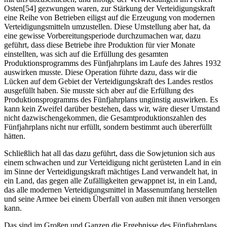
Osten[54] gezwungen waren, zur Stärkung der Verteidigungskraft
eine Reihe von Betrieben eiligst auf die Erzeugung von modernen
Verteidigungsmitteln umzustellen. Diese Umstellung aber hat, da
eine gewisse Vorbereitungsperiode durchzumachen war, dazu
geführt, dass diese Betriebe ihre Produktion für vier Monate
einstellten, was sich auf die Erfüllung des gesamten
Produktionsprogramms des Fünfjahrplans im Laufe des Jahres 1932
auswirken musste. Diese Operation führte dazu, dass wir die
Lücken auf dem Gebiet der Verteidigungskraft des Landes restlos
ausgefüllt haben. Sie musste sich aber auf die Erfüllung des
Produktionsprogramms des Fünfjahrplans ungünstig auswirken. Es
kann kein Zweifel darüber bestehen, dass wir, wäre dieser Umstand
nicht dazwischengekommen, die Gesamtproduktionszahlen des
Fünfjahrplans nicht nur erfüllt, sondern bestimmt auch übererfüllt
hätten.
Schließlich hat all das dazu geführt, dass die Sowjetunion sich aus
einem schwachen und zur Verteidigung nicht gerüsteten Land in ein
im Sinne der Verteidigungskraft mächtiges Land verwandelt hat, in
ein Land, das gegen alle Zufälligkeiten gewappnet ist, in ein Land,
das alle modernen Verteidigungsmittel in Massenumfang herstellen
und seine Armee bei einem Überfall von außen mit ihnen versorgen
kann.
Das sind im Großen und Ganzen die Ergebnisse des Fünfjahrplans