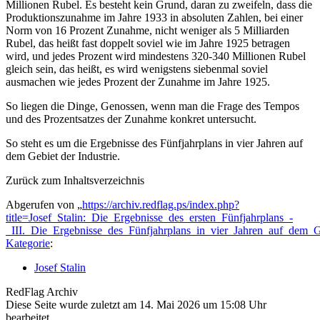
Millionen Rubel. Es besteht kein Grund, daran zu zweifeln, dass die
Produktionszunahme im Jahre 1933 in absoluten Zahlen, bei einer
Norm von 16 Prozent Zunahme, nicht weniger als 5 Milliarden
Rubel, das heißt fast doppelt soviel wie im Jahre 1925 betragen
wird, und jedes Prozent wird mindestens 320-340 Millionen Rubel
gleich sein, das heißt, es wird wenigstens siebenmal soviel
ausmachen wie jedes Prozent der Zunahme im Jahre 1925.
So liegen die Dinge, Genossen, wenn man die Frage des Tempos
und des Prozentsatzes der Zunahme konkret untersucht.
So steht es um die Ergebnisse des Fünfjahrplans in vier Jahren auf
dem Gebiet der Industrie.
Zurück zum Inhaltsverzeichnis
Abgerufen von „
https://archiv.redflag.ps/index.php?
title=Josef_Stalin:_Die_Ergebnisse_des_ersten_Fünfjahrplans_-
_III._Die_Ergebnisse_des_Fünfjahrplans_in_vier_Jahren_auf_dem_G
Kategorie
:
Josef Stalin
RedFlag Archiv
Diese Seite wurde zuletzt am 14. Mai 2026 um 15:08 Uhr
bearbeitet.