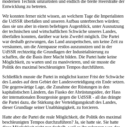
modernen Technik umzurüsten und endlich die breite Heerstraße der
Entwicklung zu betreten.
Wir konnten ferner nicht wissen, an welchem Tage die Imperialisten
die UdSSR überfallen und unseren Aufbau unterbrechen würden;
dass sie uns aber in einem beliebigen Augenblick, unter Ausnutzung
der technischen und wirtschaftlichen Schwäche unseres Landes,
überfallen konnten, darüber war kein Zweifel möglich. Die Partei
war deshalb gezwungen, das Land anzupeitschen, um keine Zeit zu
versäumen, um die Atempause restlos auszunutzen und in der
UdSSR rechtzeitig die Grundlagen der Industrialisierung zu
schaffen, die die Basis ihrer Macht bilden. Die Partei hatte keine
Möglichkeit, zu warten und zu manövrieren, und sie musste die
Politik des maximal beschleunigten Tempos durchführen.
Schließlich musste die Partei in möglichst kurzer Frist der Schwäche
des Landes auf dem Gebiet der Landesverteidigung ein Ende setzen.
Die gegenwärtige Lage, die Zunahme der Rüstungen in den
kapitalistischen Ländern, das Fiasko der Abrüstungsidee, der Hass
der internationalen Bourgeoisie gegen die UdSSR - all das drängte
die Partei dazu, die Stärkung der Verteidigungskraft des Landes,
dieser Grundlage seiner Unabhängigkeit, zu forcieren.
Hatte aber die Partei die reale Möglichkeit, die Politik des maximal
beschleunigten Tempos durchzuführen? Ja, sie hatte sie. Sie hatte