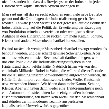
nicht bestanden hat, dass das Sowjetsystem der Industrie in jeder
Hinsicht dem kapitalistischen System überlegen ist.
Man sagt uns, all das sei recht schön, es seien viele neue Betriebe
gebaut und die Grundlagen der Industrialisierung geschaffen
worden. Es wäre jedoch weitaus besser gewesen, auf die Politik der
Industrialisierung, auf die Politik der Erweiterung der Erzeugung
von Produktionsmitteln zu verzichten oder wenigstens diese
Aufgabe in den Hintergrund zu rücken, um mehr Kattun, Schuhe,
Kleider und andere Massenbedarfsartikel herzustellen.
Es sind tatsächlich weniger Massenbedarfsartikel erzeugt worden als
benötigt werden, und das schafft gewisse Schwierigkeiten. Aber
man muss wissen und sich Rechenschaft darüber ablegen, wohin
uns eine Politik, die die Industrialisierungsaufgaben in den
Hintergrund rückt, geführt hätte. Natürlich hätten wir von den
eineinhalb Milliarden Rubel in Valuta, die während dieser Periode
für die Ausrüstung unserer Schwerindustrie aufgewandt wurden, die
Hälfte für den Import von Baumwolle, Leder, Wolle, Kautschuk
usw. verwenden können. Wir hätten dann mehr Kattun, Schuhe,
Kleider. Aber wir hätten dann weder eine Traktorenindustrie noch
eine Automobilindustrie, hätten keine einigermaßen bedeutende
Eisenhüttenindustrie, wir hätten kein Metall für den Maschinenbau
und stünden der mit moderner Technik ausgerüsteten
kapitalistischen Umwelt wehrlos gegenüber.