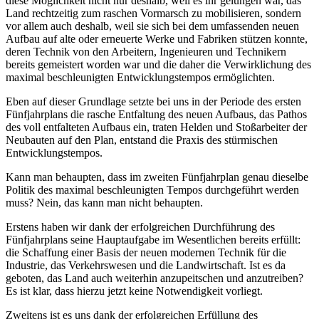
diese Möglichkeit nicht nur deshalb, weil es ihr gelungen war, das
Land rechtzeitig zum raschen Vormarsch zu mobilisieren, sondern
vor allem auch deshalb, weil sie sich bei dem umfassenden neuen
Aufbau auf alte oder erneuerte Werke und Fabriken stützen konnte,
deren Technik von den Arbeitern, Ingenieuren und Technikern
bereits gemeistert worden war und die daher die Verwirklichung des
maximal beschleunigten Entwicklungstempos ermöglichten.
Eben auf dieser Grundlage setzte bei uns in der Periode des ersten
Fünfjahrplans die rasche Entfaltung des neuen Aufbaus, das Pathos
des voll entfalteten Aufbaus ein, traten Helden und Stoßarbeiter der
Neubauten auf den Plan, entstand die Praxis des stürmischen
Entwicklungstempos.
Kann man behaupten, dass im zweiten Fünfjahrplan genau dieselbe
Politik des maximal beschleunigten Tempos durchgeführt werden
muss? Nein, das kann man nicht behaupten.
Erstens haben wir dank der erfolgreichen Durchführung des
Fünfjahrplans seine Hauptaufgabe im Wesentlichen bereits erfüllt:
die Schaffung einer Basis der neuen modernen Technik für die
Industrie, das Verkehrswesen und die Landwirtschaft. Ist es da
geboten, das Land auch weiterhin anzupeitschen und anzutreiben?
Es ist klar, dass hierzu jetzt keine Notwendigkeit vorliegt.
Zweitens ist es uns dank der erfolgreichen Erfüllung des