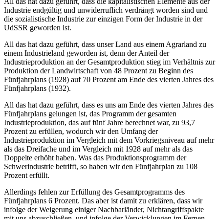
All das hat dazu geführt, dass die kapitalistischen Elemente aus der
Industrie endgültig und unwiderruflich verdrängt worden sind und
die sozialistische Industrie zur einzigen Form der Industrie in der
UdSSR geworden ist.
All das hat dazu geführt, dass unser Land aus einem Agrarland zu
einem Industrieland geworden ist, denn der Anteil der
Industrieproduktion an der Gesamtproduktion stieg im Verhältnis zur
Produktion der Landwirtschaft von 48 Prozent zu Beginn des
Fünfjahrplans (1928) auf 70 Prozent am Ende des vierten Jahres des
Fünfjahrplans (1932).
All das hat dazu geführt, dass es uns am Ende des vierten Jahres des
Fünfjahrplans gelungen ist, das Programm der gesamten
Industrieproduktion, das auf fünf Jahre berechnet war, zu 93,7
Prozent zu erfüllen, wodurch wir den Umfang der
Industrieproduktion im Vergleich mit dem Vorkriegsniveau auf mehr
als das Dreifache und im Vergleich mit 1928 auf mehr als das
Doppelte erhöht haben. Was das Produktionsprogramm der
Schwerindustrie betrifft, so haben wir den Fünfjahrplan zu 108
Prozent erfüllt.
Allerdings fehlen zur Erfüllung des Gesamtprogramms des
Fünfjahrplans 6 Prozent. Das aber ist damit zu erklären, dass wir
infolge der Weigerung einiger Nachbarländer, Nichtangriffspakte
mit uns abzuschließen, und infolge der Verwicklungen im Fernen