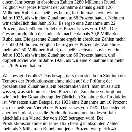
einem Jahr betrug in absoluten Zahlen 3280 Millionen Rubel.
Folglich war jedes Prozent der Zunahme damals gleich 126
Millionen Rubel, das heißt, es betrug fast dreimal soviel wie im
Jahre 1925, als wir eine Zunahme um 66 Prozent hatten. Nehmen
wir schließlich das Jahr 1931. Es ergab eine Zunahme um 22
Prozent, das heißt ein Drittel des Prozentsatzes von 1925. Die
Gesamtproduktion der Industrie machte damals 30,8 Milliarden
Rubel aus. Die gesamte Zunahme ergab in absoluten Zahlen mehr
als 5600 Millionen. Folglich betrug jedes Prozent der Zunahme
mehr als 250 Millionen Rubel, das heißt sechsmal soviel wie im
Jahre 1925, als wir eine Zunahme um 66 Prozent hatten, und
doppelt soviel wie im Jahre 1928, als wir eine Zunahme um mehr
als 26 Prozent hatten.
Was besagt das alles? Das besagt, dass man sich beim Studium des
Tempos der Produktionszunahme nicht auf die Prüfung der
prozentualen Zunahme allein beschränken darf, man muss auch
wissen, was sich hinter jedem Prozent der Zunahme verbirgt und
wie hoch der Gesamtbetrag der jährlichen Zunahme der Produktion
ist. Wir setzen zum Beispiel für 1933 eine Zunahme um 16 Prozent
an, das heißt ein Viertel des Prozentsatzes von 1925. Das bedeutet
aber noch nicht, dass die Produktionszunahme in diesem Jahr
gleichfalls ein Viertel der von 1925 betragen wird. Die
Produktionszunahme im Jahre 1925 betrug in absoluten Zahlen
mehr als 3 Milliarden Rubel, und jedes Prozent war gleich 45