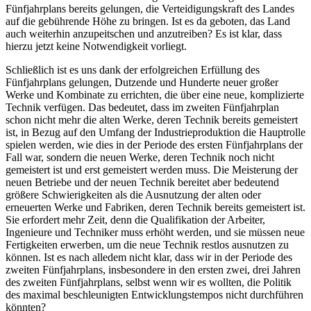
Fünfjahrplans bereits gelungen, die Verteidigungskraft des Landes
auf die gebührende Höhe zu bringen. Ist es da geboten, das Land
auch weiterhin anzupeitschen und anzutreiben? Es ist klar, dass
hierzu jetzt keine Notwendigkeit vorliegt.
Schließlich ist es uns dank der erfolgreichen Erfüllung des
Fünfjahrplans gelungen, Dutzende und Hunderte neuer großer
Werke und Kombinate zu errichten, die über eine neue, komplizierte
Technik verfügen. Das bedeutet, dass im zweiten Fünfjahrplan
schon nicht mehr die alten Werke, deren Technik bereits gemeistert
ist, in Bezug auf den Umfang der Industrieproduktion die Hauptrolle
spielen werden, wie dies in der Periode des ersten Fünfjahrplans der
Fall war, sondern die neuen Werke, deren Technik noch nicht
gemeistert ist und erst gemeistert werden muss. Die Meisterung der
neuen Betriebe und der neuen Technik bereitet aber bedeutend
größere Schwierigkeiten als die Ausnutzung der alten oder
erneuerten Werke und Fabriken, deren Technik bereits gemeistert ist.
Sie erfordert mehr Zeit, denn die Qualifikation der Arbeiter,
Ingenieure und Techniker muss erhöht werden, und sie müssen neue
Fertigkeiten erwerben, um die neue Technik restlos ausnutzen zu
können. Ist es nach alledem nicht klar, dass wir in der Periode des
zweiten Fünfjahrplans, insbesondere in den ersten zwei, drei Jahren
des zweiten Fünfjahrplans, selbst wenn wir es wollten, die Politik
des maximal beschleunigten Entwicklungstempos nicht durchführen
könnten?