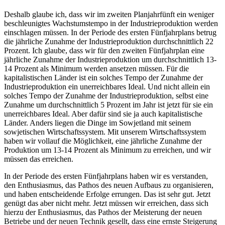
Deshalb glaube ich, dass wir im zweiten Planjahrfünft ein weniger
beschleunigtes Wachstumstempo in der Industrieproduktion werden
einschlagen müssen. In der Periode des ersten Fünfjahrplans betrug
die jährliche Zunahme der Industrieproduktion durchschnittlich 22
Prozent. Ich glaube, dass wir für den zweiten Fünfjahrplan eine
jährliche Zunahme der Industrieproduktion um durchschnittlich 13-
14 Prozent als Minimum werden ansetzen müssen. Für die
kapitalistischen Länder ist ein solches Tempo der Zunahme der
Industrieproduktion ein unerreichbares Ideal. Und nicht allein ein
solches Tempo der Zunahme der Industrieproduktion, selbst eine
Zunahme um durchschnittlich 5 Prozent im Jahr ist jetzt für sie ein
unerreichbares Ideal. Aber dafür sind sie ja auch kapitalistische
Länder. Anders liegen die Dinge im Sowjetland mit seinem
sowjetischen Wirtschaftssystem. Mit unserem Wirtschaftssystem
haben wir vollauf die Möglichkeit, eine jährliche Zunahme der
Produktion um 13-14 Prozent als Minimum zu erreichen, und wir
müssen das erreichen.
In der Periode des ersten Fünfjahrplans haben wir es verstanden,
den Enthusiasmus, das Pathos des neuen Aufbaus zu organisieren,
und haben entscheidende Erfolge errungen. Das ist sehr gut. Jetzt
genügt das aber nicht mehr. Jetzt müssen wir erreichen, dass sich
hierzu der Enthusiasmus, das Pathos der Meisterung der neuen
Betriebe und der neuen Technik gesellt, dass eine ernste Steigerung