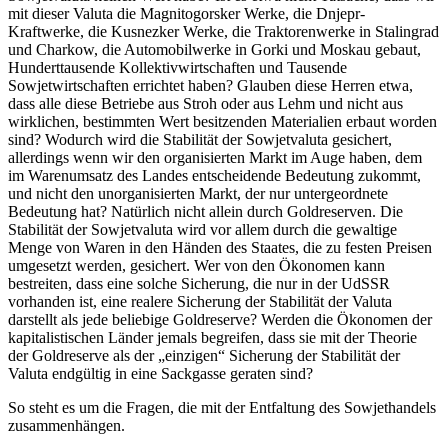
mit dieser Valuta die Magnitogorsker Werke, die Dnjepr-
Kraftwerke, die Kusnezker Werke, die Traktorenwerke in Stalingrad
und Charkow, die Automobilwerke in Gorki und Moskau gebaut,
Hunderttausende Kollektivwirtschaften und Tausende
Sowjetwirtschaften errichtet haben? Glauben diese Herren etwa,
dass alle diese Betriebe aus Stroh oder aus Lehm und nicht aus
wirklichen, bestimmten Wert besitzenden Materialien erbaut worden
sind? Wodurch wird die Stabilität der Sowjetvaluta gesichert,
allerdings wenn wir den organisierten Markt im Auge haben, dem
im Warenumsatz des Landes entscheidende Bedeutung zukommt,
und nicht den unorganisierten Markt, der nur untergeordnete
Bedeutung hat? Natürlich nicht allein durch Goldreserven. Die
Stabilität der Sowjetvaluta wird vor allem durch die gewaltige
Menge von Waren in den Händen des Staates, die zu festen Preisen
umgesetzt werden, gesichert. Wer von den Ökonomen kann
bestreiten, dass eine solche Sicherung, die nur in der UdSSR
vorhanden ist, eine realere Sicherung der Stabilität der Valuta
darstellt als jede beliebige Goldreserve? Werden die Ökonomen der
kapitalistischen Länder jemals begreifen, dass sie mit der Theorie
der Goldreserve als der „einzigen“ Sicherung der Stabilität der
Valuta endgültig in eine Sackgasse geraten sind?
So steht es um die Fragen, die mit der Entfaltung des Sowjethandels
zusammenhängen.