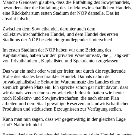
Manche Genossen glauben, dass die Entfaltung des Sowjethandels,
besonders aber die Entfaltung des kollektivwirtschaftlichen Handels,
eine Rückkehr zum ersten Stadium der NÖP darstelle. Das ist
absolut falsch.
Zwischen dem Sowjethandel, darunter auch dem
kollektivwirtschaftlichen Handel, und dem Handel des ersten
Stadiums der NÖP besteht ein grundlegender Unterschied.
Im ersten Stadium der NÖP haben wir eine Belebung des
Kapitalismus, haben wir den privaten Warenumsatz, die „Tätigkeit“
von Privathändlern, Kapitalisten und Spekulanten zugelassen.
Das war ein mehr oder weniger freier, nur durch die regulierende
Rolle des Staates beschränkter Handel. Damals nahm der
privatkapitalistische Sektor im Warenumsatz des Landes einen
ziemlich großen Platz ein. Ich spreche schon gar nicht davon, dass
wir damals weder eine so entwickelte Industrie hatten wie heute
noch Kollektiv- und Sowjetwirtschaften, die nach einem Plan
arbeiten und dem Staat gewaltige Reserven an landwirtschaftlichen
Produkten und städtischen Erzeugnissen zur Verfügung stellen.
Kann man nun sagen, dass wir gegenwärtig in der gleichen Lage
sind? Natürlich nicht.
Erstens darf der Sowjethandel keineswegs mit dein Handel im ersten