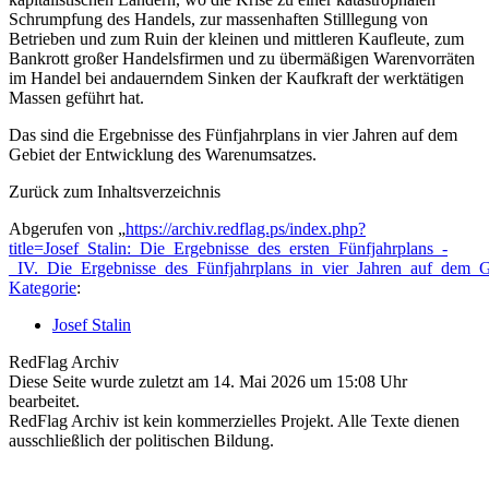
Schrumpfung des Handels, zur massenhaften Stilllegung von
Betrieben und zum Ruin der kleinen und mittleren Kaufleute, zum
Bankrott großer Handelsfirmen und zu übermäßigen Warenvorräten
im Handel bei andauerndem Sinken der Kaufkraft der werktätigen
Massen geführt hat.
Das sind die Ergebnisse des Fünfjahrplans in vier Jahren auf dem
Gebiet der Entwicklung des Warenumsatzes.
Zurück zum Inhaltsverzeichnis
Abgerufen von „
https://archiv.redflag.ps/index.php?
title=Josef_Stalin:_Die_Ergebnisse_des_ersten_Fünfjahrplans_-
_IV._Die_Ergebnisse_des_Fünfjahrplans_in_vier_Jahren_auf_dem
Kategorie
:
Josef Stalin
RedFlag Archiv
Diese Seite wurde zuletzt am 14. Mai 2026 um 15:08 Uhr
bearbeitet.
RedFlag Archiv ist kein kommerzielles Projekt. Alle Texte dienen
ausschließlich der politischen Bildung.