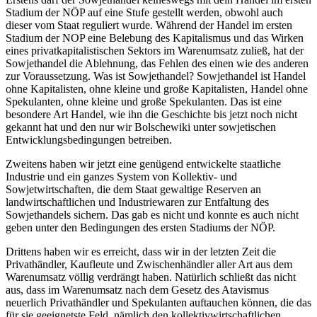
Stadium der NÖP auf eine Stufe gestellt werden, obwohl auch
dieser vom Staat reguliert wurde. Während der Handel im ersten
Stadium der NOP eine Belebung des Kapitalismus und das Wirken
eines privatkapitalistischen Sektors im Warenumsatz zuließ, hat der
Sowjethandel die Ablehnung, das Fehlen des einen wie des anderen
zur Voraussetzung. Was ist Sowjethandel? Sowjethandel ist Handel
ohne Kapitalisten, ohne kleine und große Kapitalisten, Handel ohne
Spekulanten, ohne kleine und große Spekulanten. Das ist eine
besondere Art Handel, wie ihn die Geschichte bis jetzt noch nicht
gekannt hat und den nur wir Bolschewiki unter sowjetischen
Entwicklungsbedingungen betreiben.
Zweitens haben wir jetzt eine genügend entwickelte staatliche
Industrie und ein ganzes System von Kollektiv- und
Sowjetwirtschaften, die dem Staat gewaltige Reserven an
landwirtschaftlichen und Industriewaren zur Entfaltung des
Sowjethandels sichern. Das gab es nicht und konnte es auch nicht
geben unter den Bedingungen des ersten Stadiums der NÖP.
Drittens haben wir es erreicht, dass wir in der letzten Zeit die
Privathändler, Kaufleute und Zwischenhändler aller Art aus dem
Warenumsatz völlig verdrängt haben. Natürlich schließt das nicht
aus, dass im Warenumsatz nach dem Gesetz des Atavismus
neuerlich Privathändler und Spekulanten auftauchen können, die das
für sie geeignetste Feld, nämlich den kollektivwirtschaftlichen