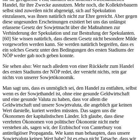
Handel, für ihre Zwecke ausnutzen. Mehr noch, die Kollektivbauern
selbst sind zuweilen nicht abgeneigt, sich auf Spekulation
einzulassen, was ihnen natürlich nicht zur Ehre gereicht. Aber gegen
diese ungesunden Erscheinungen existiert bei uns das unlängst
erlassene Gesetz der Sowjetmacht über die Maßnahmen zur
Verhinderung der Spekulation und zur Bestrafung der Spekulanten.
[60] Sie wissen natürlich, dass diesem Gesetz nicht besondere Milde
vorgeworfen werden kann. Sie werden natürlich begreifen, dass es
ein solches Gesetz unter den Bedingungen des ersten Stadiums der
NÖP weder gab noch geben konnte.
Sie sehen also: Wer nach alledem von einer Rückkehr zum Handel
des ersten Stadiums der NÖP redet, der versteht nichts, rein gar
nichts von unserer Sowjetökonomik.
Man sagt uns, dass es unmöglich sei, den Handel zu entfalten, selbst
wenn es der Sowjethandel ist, ohne eine gesunde Geldwirtschaft
und eine gesunde Valuta zu haben, dass vor allem die
Geldwirtschaft und unsere Sowjetvaluta, die angeblich gar keinen
Wert darstelle, kuriert werden müssten. Das sagen uns die
Ökonomen der kapitalistischen Länder. Ich glaube, dass diese
verehrten Ökonomen von politischer Ökonomie nicht mehr
verstehen als, sagen wir, der Erzbischof von Canterbury von
antireligiöser Propaganda. Wie kann man behaupten, dass unsere
Sowjetvaluta keinen Wert habe? Ist es etwa nicht Tatsache, dass wir