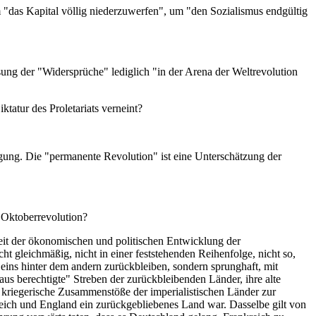
um "das Kapital völlig niederzuwerfen", um "den Sozialismus endgültig
sung der "Widersprüche" lediglich "in der Arena der Weltrevolution
atur des Proletariats verneint?
gung. Die "permanente Revolution" ist eine Unterschätzung der
r Oktoberrevolution?
eit der ökonomischen und politischen Entwicklung der
ht gleichmäßig, nicht in einer feststehenden Reihenfolge, nicht so,
 eins hinter dem andern zurückbleiben, sondern sprunghaft, mit
s berechtigte" Streben der zurückbleibenden Länder, ihre alte
s kriegerische Zusammenstöße der imperialistischen Länder zur
eich und England ein zurückgebliebenes Land war. Dasselbe gilt von