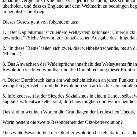
Japan im Vergleich zu Rußland. Es ist jedoch bekannt, dass schon zu
überholen, und dass es England auf dem Weltmarkt zu bedrängen beg
imperialistische Krieg.
Dieses Gesetz geht von folgendem aus:
1. "Der Kapitalismus ist zu einem Weltsystem kolonialer Unterdrück
geworden." (Siehe Vorwort zur französischen Ausgabe des "Imperiali
2. "In diese ´Beute´ teilen sich zwei, drei weltbeherrschende, bis an
(Ebenda.)
3. Das Anwachsen der Widersprüche innerhalb des Weltsystems finanz
Revolution leicht verwundbar und die Durchbrechung dieser Front sei
4. Dieser Durchbruch kann am wahrscheinlichsten an jenen Punkten un
wenigsten gerüstet ist und die Revolution sich am leichtesten entfalte
5. Infolgedessen ist der Sieg des Sozialismus in einem Lande, selbst 
kapitalistisch entwickelter sind, durchaus möglich und wahrscheinlich
Das sind in wenigen Worten die Grundlagen der Leninschen Theorie d
Worin besteht die zweite Besonderheit der Oktoberrevolution?
Die zweite Besonderheit der Oktoberrevolution besteht darin, dass di