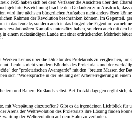
reik 1905 haben sich bei dem Verfasser die Ansichten über den Charakt
hochgelehrte Bezeichnung brachte den Gedanken zum Ausdruck, dass di
ion wird ihre nächsten bürgerlichen Aufgaben nicht anders lösen können 
gerlichen Rahmen der Revolution beschränken können. Im Gegenteil, ger
ht nur in das feudale, sondern auch in das bürgerliche Eigentum vorneh
hres revolutionären Kampfes unterstützt haben, sondern auch mit den br
g in einem rückständigen Lande mit einer erdrückenden Mehrheit bäuer
"‘
n Werken Lenins über die Diktatur des Proletariats zu vergleichen, um 
rennt. Lenin spricht von dem Bündnis des Proletariats und der werktäti
stöße" der "proletarischen Avantgarde" mit den "breiten Massen der Ba
eben sich "Widersprüche in der Stellung der Arbeiterregierung in eine
beitern und Bauern Rußlands selbst. Bei Trotzki dagegen ergibt sich, 
te, mit Verspätung einzutreffen? Gibt es da irgendeinen Lichtblick für 
n der Arena der Weltrevolution des Proletariats ihre Lösung finden kön
 Erwartung der Weltrevolution auf dem Halm zu verfaulen.