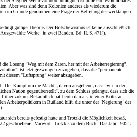
 der Sieg der Weltrevolution unmöglich ist ohne ein revolutionäres
onien. Aber was sind denn Kolonien anderes als wiederum die
onien im Grunde genommen eine Frage der Befreiung der werktätigen
unbedingt gültige Theorie. Der Bolschewismus ist keine ausschließlich
n "Ausgewählte Werke" in zwei Bänden, Bd. II, S. 471]).
und die Losung "Weg mit dem Zaren, her mit der Arbeiterregierung",
evolution", ist jetzt gezwungen zuzugeben, dass die "permanente
h mit diesem "Luftsprung" weiter abzugeben.
ikel "Der Kampf um die Macht", davon ausgehend, dass "wir in der
ichen Nation gegenüberstellt", zu dem Schluss gelangte, dass sich die
 früher zukam. Bekanntlich hat Lenin damals, in einer Kritik an
len Arbeiterpolitikern in Rußland hilft, die unter der ´Negierung´ der
)
tur sich bereits gefestigt hatte und Trotzki die Möglichkeit besaß,
1922 geschriebene "Vorwort" Trotzkis zu dem Buch "Das Jahr 1905".