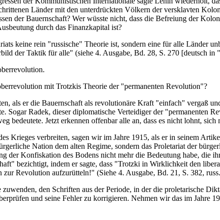
ressen der Kommunistischen Internationale sagte Lenin wiederholt, dass
eschrittenen Länder mit den unterdrückten Völkern der versklavten Kol
ssen der Bauernschaft? Wer wüsste nicht, dass die Befreiung der Kol
usbeutung durch das Finanzkapital ist?
riats keine rein "russische" Theorie ist, sondern eine für alle Länder 
bild der Taktik für alle" (siehe 4. Ausgabe, Bd. 28, S. 270 [deutsch i
oberrevolution.
oberrevolution mit Trotzkis Theorie der "permanenten Revolution"?
ten, als er die Bauernschaft als revolutionäre Kraft "einfach" vergaß 
lte. Sogar Radek, dieser diplomatische Verteidiger der "permanenten R
g bedeutete. Jetzt erkennen offenbar alle an, dass es nicht lohnt, sic
des Krieges verbreiten, sagen wir im Jahre 1915, als er in seinem Art
ürgerliche Nation dem alten Regime, sondern das Proletariat der bürgerl
ng der Konfiskation des Bodens nicht mehr die Bedeutung habe, die ihr
ft" bezichtigt, indem er sagte, dass "Trotzki in Wirklichkeit den libera
zur Revolution aufzurütteln!" (Siehe 4. Ausgabe, Bd. 21, S. 382, russ.
 zuwenden, den Schriften aus der Periode, in der die proletarische Dikta
berprüfen und seine Fehler zu korrigieren. Nehmen wir das im Jahre 