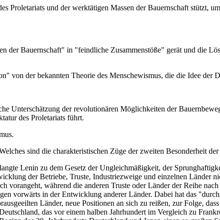
s des Proletariats und der werktätigen Massen der Bauernschaft stützt, 
assen der Bauernschaft" in "feindliche Zusammenstöße" gerät und die Lö
n" von der bekannten Theorie des Menschewismus, die die Idee der Dikt
ache Unterschätzung der revolutionären Möglichkeiten der Bauernbewe
tur des Proletariats führt.
smus.
. Welches sind die charakteristischen Züge der zweiten Besonderheit de
langte Lenin zu dem Gesetz der Ungleichmäßigkeit, der Sprunghaftigk
wicklung der Betriebe, Truste, Industriezweige und einzelnen Länder nic
urch vorangeht, während die anderen Truste oder Länder der Reihe nach
n vorwärts in der Entwicklung anderer Länder. Dabei hat das "durchau
rausgeeilten Länder, neue Positionen an sich zu reißen, zur Folge, das
eutschland, das vor einem halben Jahrhundert im Vergleich zu Frankr