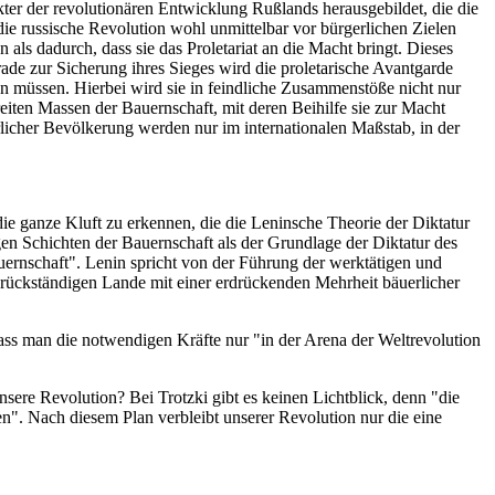
er der revolutionären Entwicklung Rußlands herausgebildet, die die
e russische Revolution wohl unmittelbar vor bürgerlichen Zielen
als dadurch, dass sie das Proletariat an die Macht bringt. Dieses
ade zur Sicherung ihres Sieges wird die proletarische Avantgarde
men müssen. Hierbei wird sie in feindliche Zusammenstöße nicht nur
eiten Massen der Bauernschaft, mit deren Beihilfe sie zur Macht
licher Bevölkerung werden nur im internationalen Maßstab, in der
die ganze Kluft zu erkennen, die die Leninsche Theorie der Diktatur
gen Schichten der Bauernschaft als der Grundlage der Diktatur des
uernschaft". Lenin spricht von der Führung der werktätigen und
m rückständigen Lande mit einer erdrückenden Mehrheit bäuerlicher
dass man die notwendigen Kräfte nur "in der Arena der Weltrevolution
unsere Revolution? Bei Trotzki gibt es keinen Lichtblick, denn "die
nen". Nach diesem Plan verbleibt unserer Revolution nur die eine