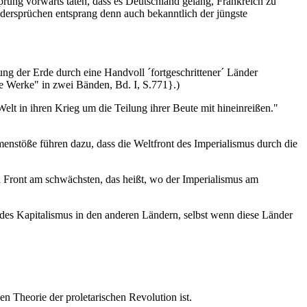
rung vorwärts taten, dass es Deutschland gelang, Frankreich zu
ersprüchen entsprang denn auch bekanntlich der jüngste
ng der Erde durch eine Handvoll ´fortgeschrittener´ Länder
e Werke" in zwei Bänden, Bd. I, S.771}.)
Welt in ihren Krieg um die Teilung ihrer Beute mit hineinreißen."
nstöße führen dazu, dass die Weltfront des Imperialismus durch die
n Front am schwächsten, das heißt, wo der Imperialismus am
en des Kapitalismus in den anderen Ländern, selbst wenn diese Länder
n Theorie der proletarischen Revolution ist.