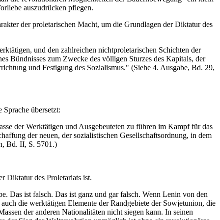
Vorliebe auszudrücken pflegen.
arakter der proletarischen Macht, um die Grundlagen der Diktatur des
erktätigen, und den zahlreichen nichtproletarischen Schichten der
ines Bündnisses zum Zwecke des völligen Sturzes des Kapitals, der
richtung und Festigung des Sozialismus." (Siehe 4. Ausgabe, Bd. 29,
e Sprache übersetzt:
e Masse der Werktätigen und Ausgebeuteten zu führen im Kampf für das
haffung der neuen, der sozialistischen Gesellschaftsordnung, in dem
 Bd. II, S. 5701.)
Diktatur des Proletariats ist.
be. Das ist falsch. Das ist ganz und gar falsch. Wenn Lenin von den
rn auch die werktätigen Elemente der Randgebiete der Sowjetunion, die
Massen der anderen Nationalitäten nicht siegen kann. In seinen