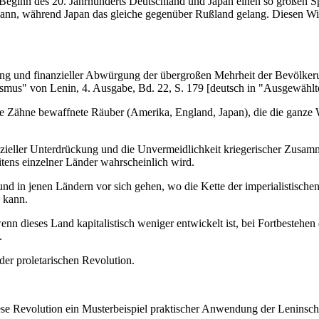
 Beginn des 20. Jahrhunderts Deutschland und Japan einen so großen Sp
ann, während Japan das gleiche gegenüber Rußland gelang. Diesen Wid
ung und finanzieller Abwürgung der übergroßen Mehrheit der Bevölkeru
smus" von Lenin, 4. Ausgabe, Bd. 22, S. 179 [deutsch in "Ausgewählt
 die Zähne bewaffnete Räuber (Amerika, England, Japan), die die ganze 
ieller Unterdrückung und die Unvermeidlichkeit kriegerischer Zusamme
tens einzelner Länder wahrscheinlich wird.
d in jenen Ländern vor sich gehen, wo die Kette der imperialistische
n kann.
wenn dieses Land kapitalistisch weniger entwickelt ist, bei Fortbesteh
.
er proletarischen Revolution.
ese Revolution ein Musterbeispiel praktischer Anwendung der Leninsche