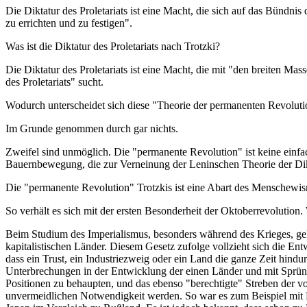
Die Diktatur des Proletariats ist eine Macht, die sich auf das Bündni
zu errichten und zu festigen".
Was ist die Diktatur des Proletariats nach Trotzki?
Die Diktatur des Proletariats ist eine Macht, die mit "den breiten M
des Proletariats" sucht.
Wodurch unterscheidet sich diese "Theorie der permanenten Revolutio
Im Grunde genommen durch gar nichts.
Zweifel sind unmöglich. Die "permanente Revolution" ist keine einf
Bauernbewegung, die zur Verneinung der Leninschen Theorie der Dikta
Die "permanente Revolution" Trotzkis ist eine Abart des Menschewi
So verhält es sich mit der ersten Besonderheit der Oktoberrevolution
Beim Studium des Imperialismus, besonders während des Krieges, ge
kapitalistischen Länder. Diesem Gesetz zufolge vollzieht sich die Ent
dass ein Trust, ein Industriezweig oder ein Land die ganze Zeit hind
Unterbrechungen in der Entwicklung der einen Länder und mit Sprünge
Positionen zu behaupten, und das ebenso "berechtigte" Streben der vo
unvermeidlichen Notwendigkeit werden. So war es zum Beispiel mit D