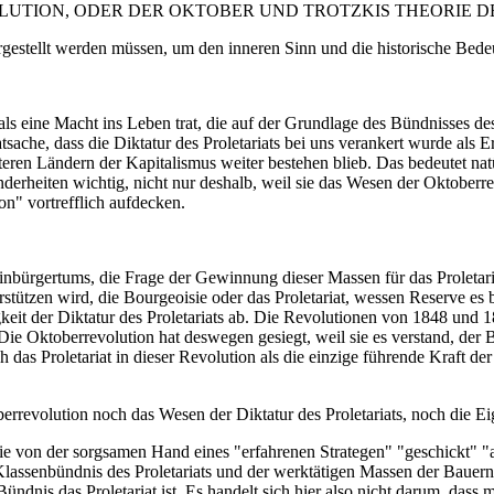
LUTION, ODER DER OKTOBER UND TROTZKIS THEORIE D
rgestellt werden müssen, um den inneren Sinn und die historische Bede
ns als eine Macht ins Leben trat, die auf der Grundlage des Bündnisses d
tsache, dass die Diktatur des Proletariats bei uns verankert wurde als 
teren Ländern der Kapitalismus weiter bestehen blieb. Das bedeutet nat
nderheiten wichtig, nicht nur deshalb, weil sie das Wesen der Oktober
on" vortrefflich aufdecken.
nbürgertums, die Frage der Gewinnung dieser Massen für das Proletaria
tützen wird, die Bourgeoisie oder das Proletariat, wessen Reserve es b
igkeit der Diktatur des Proletariats ab. Die Revolutionen von 1848 un
 Die Oktoberrevolution hat deswegen gesiegt, weil sie es verstand, der
ch das Proletariat in dieser Revolution als die einzige führende Kraft 
errevolution noch das Wesen der Diktatur des Proletariats, noch die Eig
, die von der sorgsamen Hand eines "erfahrenen Strategen" "geschickt" 
in Klassenbündnis des Proletariats und der werktätigen Massen der Bauer
Bündnis das Proletariat ist. Es handelt sich hier also nicht darum, da