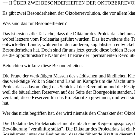
== II ÜBER ZWEI BESONDERHEITEN DER OKTOBERREVO
Es gibt zwei Besonderheiten der Oktoberrevolution, die vor allem kla
Was sind das für Besonderheiten?
Das ist erstens die Tatsache, dass die Diktatur des Proletariats bei u
wobei letztere vom Proletariat geführt wurden. Das ist zweitens die Ta
entwickelten Lande, während in den anderen, kapitalistisch entwickel
Besonderheiten hat. Doch sind für uns jetzt gerade diese beiden Beso
sie die opportunistische Natur der Theorie der "permanenten Revoluti
Betrachten wir kurz diese Besonderheiten.
Die Frage der werktätigen Massen des städtischen und ländlichen Klei
das werktätige Volk in Stadt und Land im Kampfe um die Macht unters
Proletariats - davon hängt das Schicksal der Revolution und die Fest
weil die bäuerlichen Reserven auf der Seite der Bourgeoisie standen.
verstand, diese Reserven für das Proletariat zu gewinnen, und weil si
hat.
Wer das nicht begriffen hat, der wird niemals den Charakter der Oktob
Die Diktatur des Proletariats ist nicht einfach eine Regierungsspitze
Bevölkerung "vernünftig stützt". Die Diktatur des Proletariats ist e
Sozialismus, unter der Bedingung, dass die führende Kraft in diesem 