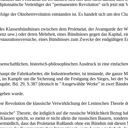
iplomatische Verteidiger der "permanenten Revolution" sich jetzt mit 
nfolge der Oktoberrevolution entstanden ist. Es handelt sich um den Ch
m des Klassenbündnisses zwischen dem Proletariat, der Avantgarde der W
genz usw.) oder deren Mehrheit, eines Bündnisses gegen das Kapital, e
estaurationsversuche, eines Bündnisses zum Zwecke der endgültigen Er
ssenschaftlichen, historisch-philosophischen Ausdruck in eine einfacher
haupt die Fabrikarbeiter, die Industriearbeiter, ist imstande, die ganz
, im Kampfe um die Sicherung und die Festigung des Sieges, bei der Sc
sgabe, Bd. 29, S.387 [deutsch in "Ausgewählte Werke" in zwei Bänden,
gegeben wurde.
se Revolution die klassische Verwirklichung der Leninschen Theorie der 
sische" Theorie, die lediglich auf die russische Wirklichkeit Bezug ha
 Klassen spricht, so meint er nicht allein die russischen Bauern, sonde
ermüdlich, dass das Proletariat Rußlands ohne ein Bündnis mit diesen 