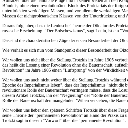
Aufsätzen über die nationale Frage und in seinen Reden auf den Kong
Bündnis, ohne einen revolutionären Block des Proletariats der fortg
unterdrückten werktätigen Massen, und vor allem die werktätigen Ma
Massen der nichtproletarischen Klassen von der Unterdrückung und A
Daraus folgt aber, dass die Leninsche Theorie der Diktatur des Proleta
russische Erscheinung. "Der Bolschewismus", sagt Lenin, ist ein "Vor
Das sind die charakteristischen Züge der ersten Besonderheit der Okt
Wie verhält es sich nun vom Standpunkt dieser Besonderheit der Okt
Wir wollen uns nicht über die Stellung Trotzkis im Jahre 1905 verbrei
das heißt die Losung einer Revolution ohne die Bauernschaft, aufstel
Revolution" im Jahre 1905 einen "Luftsprung" von der Wirklichkeit we
Wir wollen uns auch nicht weiter über die Stellung Trotzkis während 
Epoche des Imperialismus leben", dass der Imperialismus "nicht die b
revolutionäre Rolle der Bauernschaft verringern müsse, dass die Losu
diesem Artikel Trotzkis, ihn der "Negierung" der "Rolle der Bauernscha
Rolle der Bauernschaft den mangelnden ‘Willen verstehen, die Bauern 
Wir wollen uns lieber den späteren Schriften Trotzkis über diese Frage
seine Theorie der "permanenten Revolution" an Hand der Praxis zu ü
Trotzki sagt in diesem "Vorwort" über die "permanente Revolution":