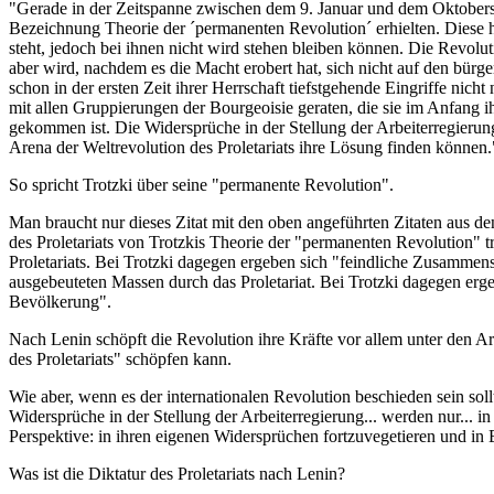
"Gerade in der Zeitspanne zwischen dem 9. Januar und dem Oktoberst
Bezeichnung Theorie der ´permanenten Revolution´ erhielten. Diese 
steht, jedoch bei ihnen nicht wird stehen bleiben können. Die Revolut
aber wird, nachdem es die Macht erobert hat, sich nicht auf den bür
schon in der ersten Zeit ihrer Herrschaft tiefstgehende Eingriffe nic
mit allen Gruppierungen der Bourgeoisie geraten, die sie im Anfang i
gekommen ist. Die Widersprüche in der Stellung der Arbeiterregierun
Arena der Weltrevolution des Proletariats ihre Lösung finden können.
So spricht Trotzki über seine "permanente Revolution".
Man braucht nur dieses Zitat mit den oben angeführten Zitaten aus de
des Proletariats von Trotzkis Theorie der "permanenten Revolution" t
Proletariats. Bei Trotzki dagegen ergeben sich "feindliche Zusammen
ausgebeuteten Massen durch das Proletariat. Bei Trotzki dagegen erg
Bevölkerung".
Nach Lenin schöpft die Revolution ihre Kräfte vor allem unter den Ar
des Proletariats" schöpfen kann.
Wie aber, wenn es der internationalen Revolution beschieden sein soll
Widersprüche in der Stellung der Arbeiterregierung... werden nur... i
Perspektive: in ihren eigenen Widersprüchen fortzuvegetieren und in
Was ist die Diktatur des Proletariats nach Lenin?