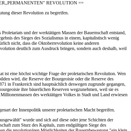
ER,,PERMANENTEN" REVOLUTION ==
utung dieser Revolution zu begreifen.
es Proletariats und der werktätigen Massen der Bauernschaft entstand,
Ergebnis des Sieges des Sozialismus in einem, kapitalistisch wenig
ürlich nicht, dass die Oktoberrevolution keine anderen
revolution deutlich zum Ausdruck bringen, sondern auch deshalb, weil
t ist eine höchst wichtige Frage der proletarischen Revolution. Wen
ilden wird, die Reserve der Bourgeoisie oder die Reserve des
d 1871 in Frankreich sind hauptsächlich deswegen zugrunde gegangen,
 Bourgeoisie ihre bäuerlichen Reserven wegzunehmen, weil sie es
der Millionenmassen des werktätigen Volkes in Stadt und Land erwiesen
enart der Innenpolitik unserer proletarischen Macht begreifen.
"ausgewählt" wurde und sich auf diese oder jene Schichten der
nschaft zum Sturz des Kapitals, zum endgültigen Siege des
ss man die revolutionären Möglichkeiten der Bauernbewegung "ein klein