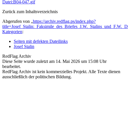
Datei:B04-047.gif
Zurück zum Inhaltsverzeichnis
Abgerufen von „
https://archiv.redflag.ps/index.php?
title=Josef_Stalin:_Faksimile_des_Briefes_J.W._Stalins_und_F.W
Kategorien
:
Seiten mit defekten Dateilinks
Josef Stalin
RedFlag Archiv
Diese Seite wurde zuletzt am 14. Mai 2026 um 15:08 Uhr
bearbeitet.
RedFlag Archiv ist kein kommerzielles Projekt. Alle Texte dienen
ausschließlich der politischen Bildung.