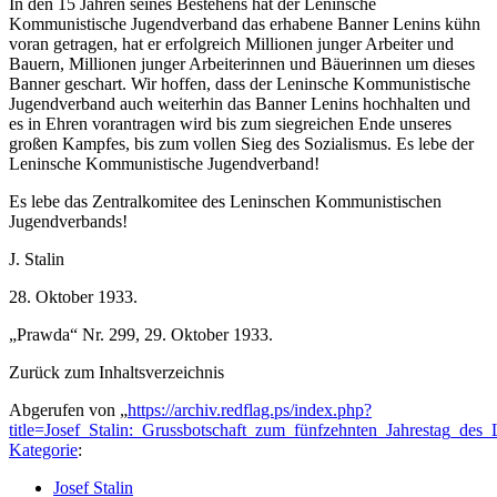
In den 15 Jahren seines Bestehens hat der Leninsche
Kommunistische Jugendverband das erhabene Banner Lenins kühn
voran getragen, hat er erfolgreich Millionen junger Arbeiter und
Bauern, Millionen junger Arbeiterinnen und Bäuerinnen um dieses
Banner geschart. Wir hoffen, dass der Leninsche Kommunistische
Jugendverband auch weiterhin das Banner Lenins hochhalten und
es in Ehren vorantragen wird bis zum siegreichen Ende unseres
großen Kampfes, bis zum vollen Sieg des Sozialismus. Es lebe der
Leninsche Kommunistische Jugendverband!
Es lebe das Zentralkomitee des Leninschen Kommunistischen
Jugendverbands!
J. Stalin
28. Oktober 1933.
„Prawda“ Nr. 299, 29. Oktober 1933.
Zurück zum Inhaltsverzeichnis
Abgerufen von „
https://archiv.redflag.ps/index.php?
title=Josef_Stalin:_Grussbotschaft_zum_fünfzehnten_Jahrestag_d
Kategorie
:
Josef Stalin