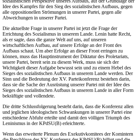
sozialistischen Perspektive unseres Aufbaus, auf der Grundlage der
Idee des Kampfes für den Sieg des sozialistischen Aufbaus, gegen
alle oppositionellen Strömungen in unserer Partei, gegen alle
Abweichungen in unserer Partei.
Die aktuellste Frage in unserer Partei ist jetzt die Frage der
Errichtung des Sozialismus in unserem Lande. Lenin hatte Recht,
als er sagte, dass die ganze Welt auf uns, auf unseren
wirtschaftlichen Aufbau, auf unsere Erfolge an der Front des
Aufbaus schaut. Um aber Erfolge an dieser Front erringen zu
können, muss das Hauptinstrument der Diktatur des Proletariats,
unsere Partei, bereit sein zu diesem Werk, muss sie sich der
Wichtigkeit dieser Aufgabe bewusst sein und zu einem Hebel des
Sieges des sozialistischen Aufbaus in unserem Lande werden. Der
Sinn und die Bedeutung der XV. Parteikonferenz bestehen darin,
dass sie die Sache der Ausrüstung unserer Partei mit der Idee des
Sieges des sozialistischen Aufbaus in unserem Lande in aller Form
bekräftigte und vollendete.
Die dritte Schlussfolgerung besteht darin, dass die Konferenz allen
und jeglichen ideologischen Schwankungen in unserer Partei eine
entschiedene Abfuhr erteilte und damit den völligen Triumph des
Leninismus in der KPdSU(B) erleichterte.
Wenn das erweiterte Plenum des Exekutivkomitees der Komintern
die Beschlüsse der XV. Konferenz der KPdSU(B) billigt und die