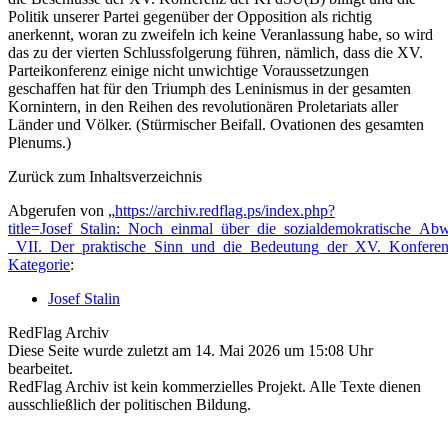
Politik unserer Partei gegenüber der Opposition als richtig
anerkennt, woran zu zweifeln ich keine Veranlassung habe, so wird
das zu der vierten Schlussfolgerung führen, nämlich, dass die XV.
Parteikonferenz einige nicht unwichtige Voraussetzungen
geschaffen hat für den Triumph des Leninismus in der gesamten
Kornintern, in den Reihen des revolutionären Proletariats aller
Länder und Völker. (Stürmischer Beifall. Ovationen des gesamten
Plenums.)
Zurück zum Inhaltsverzeichnis
Abgerufen von „
https://archiv.redflag.ps/index.php?
title=Josef_Stalin:_Noch_einmal_über_die_sozialdemokratische_Abw
_VII._Der_praktische_Sinn_und_die_Bedeutung_der_XV._Konfer
Kategorie
:
Josef Stalin
RedFlag Archiv
Diese Seite wurde zuletzt am 14. Mai 2026 um 15:08 Uhr
bearbeitet.
RedFlag Archiv ist kein kommerzielles Projekt. Alle Texte dienen
ausschließlich der politischen Bildung.