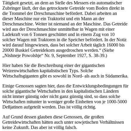
Tätigkeit gesetzt, an dem an Stelle des Messers ein automatischer
Zubringer läuft, der das getrocknete Getreide vom Boden direkt in
die Trommel der Dreschmaschine befördert. Dabei arbeiten an
dieser Maschine nur ein Traktorist und ein Mann an der
Dreschmaschine. Weiter ist niemand an der Maschine. Das Getreide
wird aus der Dreschmaschine unmittelbar in Wagen mit einer
Ladekraft von 6 Tonnen geschüttet und in einem Zug von 10
solcher Wagen mit Traktoren in die Speicher befördert. In der Notiz
wird darauf hingewiesen, dass bei solcher Arbeit täglich 16000 bis
20000 Buskiel Getreidekorn ausgedroschen werden.“ (Siehe
„Nishneje Powolshje“ Nr. 9, September 1927, S. 38-39.)
Hier haben Sie die Beschreibung einer der gigantischen
Weizenwirtschaften kapitalistischen Typs. Solche
Wirtschaftsgiganten gibt es sowohl in Nord- als auch in Südamerika.
Einige Genossen sagten hier, dass die Entwicklungsbedingungen für
solche gigantische Wirtschaften in den kapitalistischen Ländern
nicht immer günstig oder nicht ganz günstig sind, so dass solche
Wirtschaften mitunter in weniger große Einheiten von je 1000-5000
Deßjatinen aufgeteilt werden. Das ist völlig richtig.
Auf Grund dessen glauben diese Genossen, die großen
Getreidewirtschaften hätten auch unter sowjetischen Verhältnissen
keine Zukunft. Das aber ist völlig falsch.