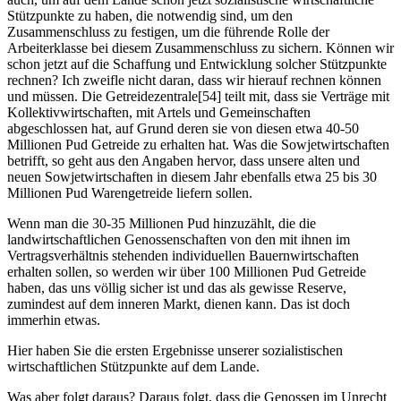
Stützpunkte zu haben, die notwendig sind, um den
Zusammenschluss zu festigen, um die führende Rolle der
Arbeiterklasse bei diesem Zusammenschluss zu sichern. Können wir
schon jetzt auf die Schaffung und Entwicklung solcher Stützpunkte
rechnen? Ich zweifle nicht daran, dass wir hierauf rechnen können
und müssen. Die Getreidezentrale[54] teilt mit, dass sie Verträge mit
Kollektivwirtschaften, mit Artels und Gemeinschaften
abgeschlossen hat, auf Grund deren sie von diesen etwa 40-50
Millionen Pud Getreide zu erhalten hat. Was die Sowjetwirtschaften
betrifft, so geht aus den Angaben hervor, dass unsere alten und
neuen Sowjetwirtschaften in diesem Jahr ebenfalls etwa 25 bis 30
Millionen Pud Warengetreide liefern sollen.
Wenn man die 30-35 Millionen Pud hinzuzählt, die die
landwirtschaftlichen Genossenschaften von den mit ihnen im
Vertragsverhältnis stehenden individuellen Bauernwirtschaften
erhalten sollen, so werden wir über 100 Millionen Pud Getreide
haben, das uns völlig sicher ist und das als gewisse Reserve,
zumindest auf dem inneren Markt, dienen kann. Das ist doch
immerhin etwas.
Hier haben Sie die ersten Ergebnisse unserer sozialistischen
wirtschaftlichen Stützpunkte auf dem Lande.
Was aber folgt daraus? Daraus folgt, dass die Genossen im Unrecht