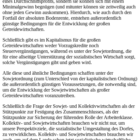
eines Durchschnittsprofits, sondern sie können sich mit einem
Minimalgewinn begnügen (und mitunter können sie zeitweilig auch
ohne jeden Gewinn auskommen). Hierdurch, wie auch durch den
Fortfall der absoluten Bodenrente, entstehen außerordentlich
günstige Bedingungen für die Entwicklung der großen
Getreidewirtschaften.
Schließlich gibt es im Kapitalismus für die großen
Getreidewirtschaften weder Vorzugskredite noch
Steuervergünstigungen, während es unter der Sowjetordnung, die
für eine allseitige Unterstützung der sozialistischen Wirtschaft sorgt,
solche Vergünstigungen gibt und geben wird.
Alle diese und ähnliche Bedingungen schaffen unter der
Sowjetordnung (zum Unterschied von der kapitalistischen Ordnung)
die außerordentlich günstigen Voraussetzungen, die notwendig sind,
um die Entwicklung der Sowjetwirtschaften als großer
Getreidewirtschaften voranzutreiben.
Schließlich die Frage der Sowjet- und Kollektivwirtschaften als der
Stützpunkte zur Festigung des Zusammenschlusses, als der
Stützpunkte zur Sicherung der führenden Rolle der Arbeiterklasse.
Kollektiv- und Sowjetwirtschaften brauchen wir nicht nur, um
unsere Perspektivziele, die sozialistische Umgestaltung des Dorfes,
zu verwirklichen. Kollektiv- und Sowjetwirtschaften brauchen wir
auch, um auf dem Lande schon jetzt sozialistische wirtschaftliche