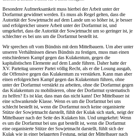
Besondere Aufmerksamkeit muss hierbei der Arbeit unter der
Dorfarmut gewidmet werden. Es muss als Regel gelten, dass die
Autorität der Sowjetmacht auf dem Lande um so höher ist, je besser
und erfolgreicher unsere Arbeit unter der Dorfarmut ist, und
umgekehrt, dass die Autorität der Sowjetmacht um so geringer ist, je
schlechter es bei uns um die Dorfarmut bestellt ist.
Wir sprechen oft vom Bündnis mit dem Mittelbauern. Um aber unter
unseren Verhältnissen dieses Bündnis zu festigen, muss man einen
entschiedenen Kampf gegen das Kulakentum, gegen die
kapitalistischen Elemente auf dem Lande führen. Daher hatte der
XV. Parteitag unserer Partei völlig Recht, als er die Losung ausgab,
die Offensive gegen das Kulakentum zu verstärken. Kann man aber
einen erfolgreichen Kampf gegen das Kulakentum führen, ohne
unter der Dorfarmut verstärkt zu arbeiten, ohne die Dorfarmut gegen
das Kulakentum zu mobilisieren, ohne der Dorfarmut systematisch
zu helfen? Es ist klar, dass man das nicht kann! Der Mittelbauer ist
eine schwankende Klasse. Wenn es um die Dorfarmut bei uns
schlecht bestellt ist, wenn die Dorfarmut noch keine organisierte
Stütze der Sowjetmacht darstellt, fühlt der Kulak sich stark, neigt der
Mittelbauer nach der Seite des Kulaken hin. Und umgekehrt: Wenn
es um die Dorfarmut bei uns gut bestellt ist, wenn die Dorfarmut
eine organisierte Stütze der Sowjetmacht darstellt, fühlt sich der
Kulak wie in einer belagerten Festung, neigt der Mittelbauer nach