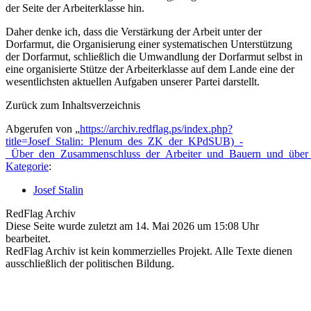
der Seite der Arbeiterklasse hin.
Daher denke ich, dass die Verstärkung der Arbeit unter der
Dorfarmut, die Organisierung einer systematischen Unterstützung
der Dorfarmut, schließlich die Umwandlung der Dorfarmut selbst in
eine organisierte Stütze der Arbeiterklasse auf dem Lande eine der
wesentlichsten aktuellen Aufgaben unserer Partei darstellt.
Zurück zum Inhaltsverzeichnis
Abgerufen von „
https://archiv.redflag.ps/index.php?
title=Josef_Stalin:_Plenum_des_ZK_der_KPdSUB)_-
_Über_den_Zusammenschluss_der_Arbeiter_und_Bauern_und_über_
Kategorie
:
Josef Stalin
RedFlag Archiv
Diese Seite wurde zuletzt am 14. Mai 2026 um 15:08 Uhr
bearbeitet.
RedFlag Archiv ist kein kommerzielles Projekt. Alle Texte dienen
ausschließlich der politischen Bildung.