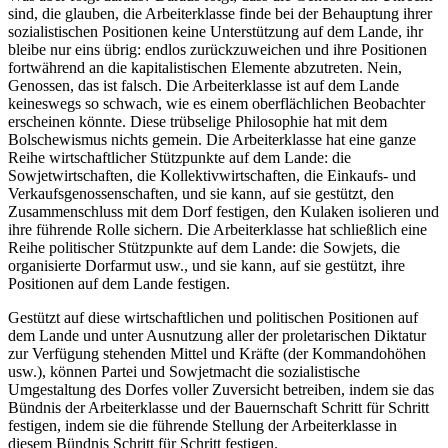
sind, die glauben, die Arbeiterklasse finde bei der Behauptung ihrer
sozialistischen Positionen keine Unterstützung auf dem Lande, ihr
bleibe nur eins übrig: endlos zurückzuweichen und ihre Positionen
fortwährend an die kapitalistischen Elemente abzutreten. Nein,
Genossen, das ist falsch. Die Arbeiterklasse ist auf dem Lande
keineswegs so schwach, wie es einem oberflächlichen Beobachter
erscheinen könnte. Diese trübselige Philosophie hat mit dem
Bolschewismus nichts gemein. Die Arbeiterklasse hat eine ganze
Reihe wirtschaftlicher Stützpunkte auf dem Lande: die
Sowjetwirtschaften, die Kollektivwirtschaften, die Einkaufs- und
Verkaufsgenossenschaften, und sie kann, auf sie gestützt, den
Zusammenschluss mit dem Dorf festigen, den Kulaken isolieren und
ihre führende Rolle sichern. Die Arbeiterklasse hat schließlich eine
Reihe politischer Stützpunkte auf dem Lande: die Sowjets, die
organisierte Dorfarmut usw., und sie kann, auf sie gestützt, ihre
Positionen auf dem Lande festigen.
Gestützt auf diese wirtschaftlichen und politischen Positionen auf
dem Lande und unter Ausnutzung aller der proletarischen Diktatur
zur Verfügung stehenden Mittel und Kräfte (der Kommandohöhen
usw.), können Partei und Sowjetmacht die sozialistische
Umgestaltung des Dorfes voller Zuversicht betreiben, indem sie das
Bündnis der Arbeiterklasse und der Bauernschaft Schritt für Schritt
festigen, indem sie die führende Stellung der Arbeiterklasse in
diesem Bündnis Schritt für Schritt festigen.