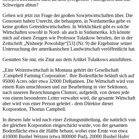
Schweigen abtun?
Gehen wir jetzt zur Frage der großen Sowjetwirtschaften über. Die
Genossen haben Unrecht, die behaupten, in Nordamerika gebe es
keine großen Getreidewirtschaften. In Wirklichkeit gibt es solche
Wirtschaften sowohl in Nord- als auch in Südamerika. Ich könnte
mich auf einen Zeugen wie Professor Tulaikow berufen, der in der
Zeitschrift „Nishneje Powolshje“[53] (Nr. 9) die Ergebnisse seiner
Untersuchung der amerikanischen Landwirtschaft veröffentlicht hat.
Gestatten Sie mir, ein Zitat aus dem Artikel Tulaikows anzuführen.
„Eine Weizenwirtschaft in Montana gehört der Gesellschaft
‚Campbell Farming Corporation’. Ihre Bodenfläche beläuft sich auf
95000 Acres oder etwa 32000 Deßjatinen. Die Wirtschaft wird von
einem Rain umschlossen und zur Bearbeitung in vier Sektionen,
nach unseren Bezeichnungen Chutors, aufgeteilt, von denen jede
von einem besonderen Leiter verwaltet wird, die gesamte Wirtschaft
aber wird von einer Person geleitet - dem Direktor dieser
Korporation, Thomas Campbell.
In diesem Jahr wird nach einer Zeitungsmitteilung, die natürlich von
der gleichen Korporation eingeschickt wurde, von der gesamten
Bodenfläche etwa die Hälfte bebaut, wobei eine Ernte von etwa
410000 Bushel Weizen (etwa 800000 Pud), 20000 Bushel Hafer