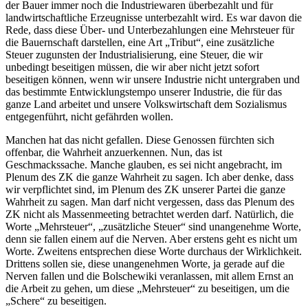
der Bauer immer noch die Industriewaren überbezahlt und für
landwirtschaftliche Erzeugnisse unterbezahlt wird. Es war davon die
Rede, dass diese Über- und Unterbezahlungen eine Mehrsteuer für
die Bauernschaft darstellen, eine Art „Tribut“, eine zusätzliche
Steuer zugunsten der Industrialisierung, eine Steuer, die wir
unbedingt beseitigen müssen, die wir aber nicht jetzt sofort
beseitigen können, wenn wir unsere Industrie nicht untergraben und
das bestimmte Entwicklungstempo unserer Industrie, die für das
ganze Land arbeitet und unsere Volkswirtschaft dem Sozialismus
entgegenführt, nicht gefährden wollen.
Manchen hat das nicht gefallen. Diese Genossen fürchten sich
offenbar, die Wahrheit anzuerkennen. Nun, das ist
Geschmackssache. Manche glauben, es sei nicht angebracht, im
Plenum des ZK die ganze Wahrheit zu sagen. Ich aber denke, dass
wir verpflichtet sind, im Plenum des ZK unserer Partei die ganze
Wahrheit zu sagen. Man darf nicht vergessen, dass das Plenum des
ZK nicht als Massenmeeting betrachtet werden darf. Natürlich, die
Worte „Mehrsteuer“, „zusätzliche Steuer“ sind unangenehme Worte,
denn sie fallen einem auf die Nerven. Aber erstens geht es nicht um
Worte. Zweitens entsprechen diese Worte durchaus der Wirklichkeit.
Drittens sollen sie, diese unangenehmen Worte, ja gerade auf die
Nerven fallen und die Bolschewiki veranlassen, mit allem Ernst an
die Arbeit zu gehen, um diese „Mehrsteuer“ zu beseitigen, um die
„Schere“ zu beseitigen.