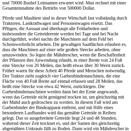
und 70000 Bushel Leinsamen erwartet wird. Man rechnet mit einer
Gesamteinnahme des Betriebs von 500000 Dollar.
Pferde und Maultiere sind in dieser Wirtschaft fast vollständig durch
Traktoren, Lastkraftwagen und Personenwagen ersetzt. Das
Pflügen, die Aussaat und überhaupt alle Feldarbeiten und
insbesondere die Getreideernte werden bei Tage und bei Nacht
durchgeführt, wobei nachts die Maschinen auf dem Feld bei
Scheinwerferlicht arbeiten. Die gewaltigen Saatflächen erlauben es,
dass die Maschinen auf einer sehr großen Strecke arbeiten, ohne
umzuwenden. So legen die Mähdrescher, wenn die Beschaffenheit
der Pflanzen ihre Anwendung erlaubt, in einer Breite von 24 Fuß
eine Strecke von 20 Meilen, das heißt etwas über 30 Werst zurück.
Früher waren für diese Arbeit 40 Pferde und Menschen notwendig.
Der Traktor zieht zugleich vier Garbenbindemaschinen, die eine
Fläche von 40 Fuß Breite auf einmal erfassen und 28 Meilen, das
heißt eine Strecke von etwa 42 Werst, zurücklegen. Die
Garbenbindemaschinen werden dann bei der Ernte angewandt,
wenn das Getreide nicht genügend trocken ist, um gleichzeitig mit
der Mahd auch gedroschen zu werden. In diesem Fall wird am
Garbenbinder der Bindeapparat entfernt, und mit Hilfe eines
besonderen Laufbandes wird das gemähte Getreide in Reihen
gelegt. Das so ausgebreitete Getreide liegt 24 und 48 Stunden,
während dieser Zeit trocknet es, und der Samen des gleichzeitig
abgemähten Unkrauts fällt zu Boden. Dann wird ein Mähdrescher in