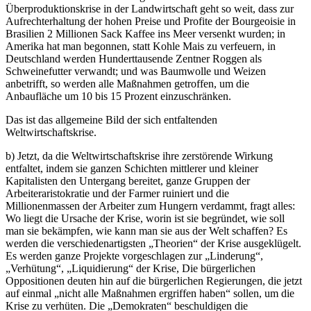
Überproduktionskrise in der Landwirtschaft geht so weit, dass zur
Aufrechterhaltung der hohen Preise und Profite der Bourgeoisie in
Brasilien 2 Millionen Sack Kaffee ins Meer versenkt wurden; in
Amerika hat man begonnen, statt Kohle Mais zu verfeuern, in
Deutschland werden Hunderttausende Zentner Roggen als
Schweinefutter verwandt; und was Baumwolle und Weizen
anbetrifft, so werden alle Maßnahmen getroffen, um die
Anbaufläche um 10 bis 15 Prozent einzuschränken.
Das ist das allgemeine Bild der sich entfaltenden
Weltwirtschaftskrise.
b) Jetzt, da die Weltwirtschaftskrise ihre zerstörende Wirkung
entfaltet, indem sie ganzen Schichten mittlerer und kleiner
Kapitalisten den Untergang bereitet, ganze Gruppen der
Arbeiteraristokratie und der Farmer ruiniert und die
Millionenmassen der Arbeiter zum Hungern verdammt, fragt alles:
Wo liegt die Ursache der Krise, worin ist sie begründet, wie soll
man sie bekämpfen, wie kann man sie aus der Welt schaffen? Es
werden die verschiedenartigsten „Theorien“ der Krise ausgeklügelt.
Es werden ganze Projekte vorgeschlagen zur „Linderung“,
„Verhütung“, „Liquidierung“ der Krise, Die bürgerlichen
Oppositionen deuten hin auf die bürgerlichen Regierungen, die jetzt
auf einmal „nicht alle Maßnahmen ergriffen haben“ sollen, um die
Krise zu verhüten. Die „Demokraten“ beschuldigen die