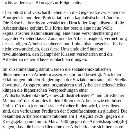
nichts anderes als Blamage zur Folge hatte.
d) Entblößt und verschärft haben sich die Gegensätze zwischen der
Bourgeoisie und dem Proletariat in den kapitalistischen Ländern.
Die Krise hat bereits zu verstärktem Druck der Kapitalisten auf die
Arbeiterklasse geführt. Die Krise hat bereits eine neue Welle
kapitalistischer Rationalisierung, eine neue Verschlechterung der
Lage der Arbeiterklasse, Zunahme der Arbeitslosigkeit, Vermehrung
des ständigen Arbeitslosenheeres und Lohnabbau ausgelöst. Es ist
nicht verwunderlich, dass diese Umstände die Situation
revolutionieren, den Kampf der Klassen verschärfen und die
Arbeiter zu neuen Klassenschlachten drängen.
Im Zusammenhang damit werden die sozialdemokratischen
Illusionen in den Arbeitermassen zerstört und beseitigt. Nach den
Erfahrungen mit den Regierungen der Sozialdemokraten, die Streiks
abwürgen, Aussperrungen organisieren und Arbeiter niederschießen,
klingen die lügnerischen Versprechungen einer
„Wirtschaftsdemokratie“, eines „Industriefriedens“ und „friedlicher
Methoden“ des Kampfes in den Ohren der Arbeiter wie ein böser
Hohn. Ob man jetzt noch viele Arbeiter finden wird, die willens
sind, den verlogenen Predigten der Sozialfaschisten zu glauben? Die
bekannten Arbeiterdemonstrationen am 1. August 1929 (gegen die
Kriegsgefahr) und am 6. März 1930 (gegen die Arbeitslosigkeit)[40]
zeigen, dass die besten Elemente der Arbeiterklasse sich bereits von