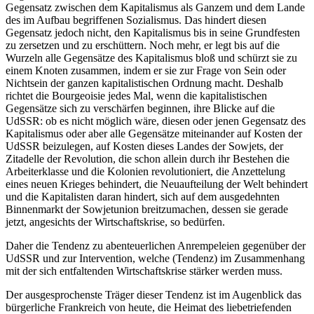
Gegensatz zwischen dem Kapitalismus als Ganzem und dem Lande
des im Aufbau begriffenen Sozialismus. Das hindert diesen
Gegensatz jedoch nicht, den Kapitalismus bis in seine Grundfesten
zu zersetzen und zu erschüttern. Noch mehr, er legt bis auf die
Wurzeln alle Gegensätze des Kapitalismus bloß und schürzt sie zu
einem Knoten zusammen, indem er sie zur Frage von Sein oder
Nichtsein der ganzen kapitalistischen Ordnung macht. Deshalb
richtet die Bourgeoisie jedes Mal, wenn die kapitalistischen
Gegensätze sich zu verschärfen beginnen, ihre Blicke auf die
UdSSR: ob es nicht möglich wäre, diesen oder jenen Gegensatz des
Kapitalismus oder aber alle Gegensätze miteinander auf Kosten der
UdSSR beizulegen, auf Kosten dieses Landes der Sowjets, der
Zitadelle der Revolution, die schon allein durch ihr Bestehen die
Arbeiterklasse und die Kolonien revolutioniert, die Anzettelung
eines neuen Krieges behindert, die Neuaufteilung der Welt behindert
und die Kapitalisten daran hindert, sich auf dem ausgedehnten
Binnenmarkt der Sowjetunion breitzumachen, dessen sie gerade
jetzt, angesichts der Wirtschaftskrise, so bedürfen.
Daher die Tendenz zu abenteuerlichen Anrempeleien gegenüber der
UdSSR und zur Intervention, welche (Tendenz) im Zusammenhang
mit der sich entfaltenden Wirtschaftskrise stärker werden muss.
Der ausgesprochenste Träger dieser Tendenz ist im Augenblick das
bürgerliche Frankreich von heute, die Heimat des liebetriefenden