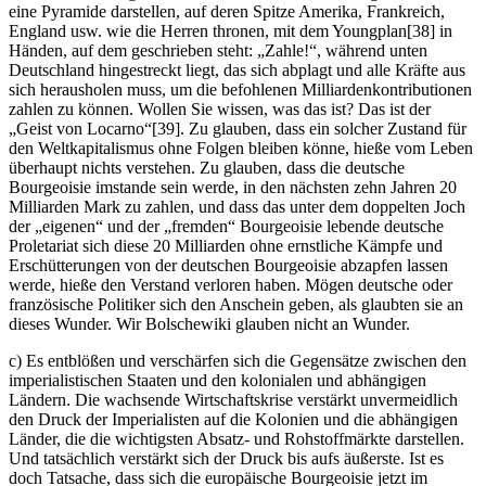
eine Pyramide darstellen, auf deren Spitze Amerika, Frankreich,
England usw. wie die Herren thronen, mit dem Youngplan[38] in
Händen, auf dem geschrieben steht: „Zahle!“, während unten
Deutschland hingestreckt liegt, das sich abplagt und alle Kräfte aus
sich herausholen muss, um die befohlenen Milliardenkontributionen
zahlen zu können. Wollen Sie wissen, was das ist? Das ist der
„Geist von Locarno“[39]. Zu glauben, dass ein solcher Zustand für
den Weltkapitalismus ohne Folgen bleiben könne, hieße vom Leben
überhaupt nichts verstehen. Zu glauben, dass die deutsche
Bourgeoisie imstande sein werde, in den nächsten zehn Jahren 20
Milliarden Mark zu zahlen, und dass das unter dem doppelten Joch
der „eigenen“ und der „fremden“ Bourgeoisie lebende deutsche
Proletariat sich diese 20 Milliarden ohne ernstliche Kämpfe und
Erschütterungen von der deutschen Bourgeoisie abzapfen lassen
werde, hieße den Verstand verloren haben. Mögen deutsche oder
französische Politiker sich den Anschein geben, als glaubten sie an
dieses Wunder. Wir Bolschewiki glauben nicht an Wunder.
c) Es entblößen und verschärfen sich die Gegensätze zwischen den
imperialistischen Staaten und den kolonialen und abhängigen
Ländern. Die wachsende Wirtschaftskrise verstärkt unvermeidlich
den Druck der Imperialisten auf die Kolonien und die abhängigen
Länder, die die wichtigsten Absatz- und Rohstoffmärkte darstellen.
Und tatsächlich verstärkt sich der Druck bis aufs äußerste. Ist es
doch Tatsache, dass sich die europäische Bourgeoisie jetzt im