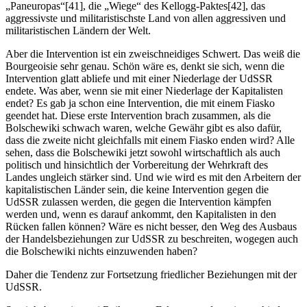
„Paneuropas“[41], die „Wiege“ des Kellogg-Paktes[42], das
aggressivste und militaristischste Land von allen aggressiven und
militaristischen Ländern der Welt.
Aber die Intervention ist ein zweischneidiges Schwert. Das weiß die
Bourgeoisie sehr genau. Schön wäre es, denkt sie sich, wenn die
Intervention glatt abliefe und mit einer Niederlage der UdSSR
endete. Was aber, wenn sie mit einer Niederlage der Kapitalisten
endet? Es gab ja schon eine Intervention, die mit einem Fiasko
geendet hat. Diese erste Intervention brach zusammen, als die
Bolschewiki schwach waren, welche Gewähr gibt es also dafür,
dass die zweite nicht gleichfalls mit einem Fiasko enden wird? Alle
sehen, dass die Bolschewiki jetzt sowohl wirtschaftlich als auch
politisch und hinsichtlich der Vorbereitung der Wehrkraft des
Landes ungleich stärker sind. Und wie wird es mit den Arbeitern der
kapitalistischen Länder sein, die keine Intervention gegen die
UdSSR zulassen werden, die gegen die Intervention kämpfen
werden und, wenn es darauf ankommt, den Kapitalisten in den
Rücken fallen können? Wäre es nicht besser, den Weg des Ausbaus
der Handelsbeziehungen zur UdSSR zu beschreiten, wogegen auch
die Bolschewiki nichts einzuwenden haben?
Daher die Tendenz zur Fortsetzung friedlicher Beziehungen mit der
UdSSR.