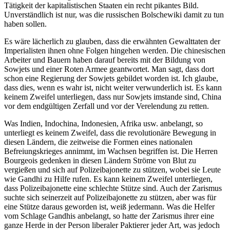
Tätigkeit der kapitalistischen Staaten ein recht pikantes Bild.
Unverständlich ist nur, was die russischen Bolschewiki damit zu tun
haben sollen.
Es wäre lächerlich zu glauben, dass die erwähnten Gewalttaten der
Imperialisten ihnen ohne Folgen hingehen werden. Die chinesischen
Arbeiter und Bauern haben darauf bereits mit der Bildung von
Sowjets und einer Roten Armee geantwortet. Man sagt, dass dort
schon eine Regierung der Sowjets gebildet worden ist. Ich glaube,
dass dies, wenn es wahr ist, nicht weiter verwunderlich ist. Es kann
keinem Zweifel unterliegen, dass nur Sowjets imstande sind, China
vor dem endgültigen Zerfall und vor der Verelendung zu retten.
Was Indien, Indochina, Indonesien, Afrika usw. anbelangt, so
unterliegt es keinem Zweifel, dass die revolutionäre Bewegung in
diesen Ländern, die zeitweise die Formen eines nationalen
Befreiungskrieges annimmt, im Wachsen begriffen ist. Die Herren
Bourgeois gedenken in diesen Ländern Ströme von Blut zu
vergießen und sich auf Polizeibajonette zu stützen, wobei sie Leute
wie Gandhi zu Hilfe rufen. Es kann keinem Zweifel unterliegen,
dass Polizeibajonette eine schlechte Stütze sind. Auch der Zarismus
suchte sich seinerzeit auf Polizeibajonette zu stützen, aber was für
eine Stütze daraus geworden ist, weiß jedermann. Was die Helfer
vom Schlage Gandhis anbelangt, so hatte der Zarismus ihrer eine
ganze Herde in der Person liberaler Paktierer jeder Art, was jedoch