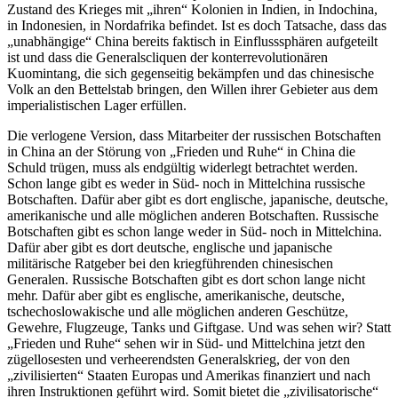
Zustand des Krieges mit „ihren“ Kolonien in Indien, in Indochina,
in Indonesien, in Nordafrika befindet. Ist es doch Tatsache, dass das
„unabhängige“ China bereits faktisch in Einflusssphären aufgeteilt
ist und dass die Generalscliquen der konterrevolutionären
Kuomintang, die sich gegenseitig bekämpfen und das chinesische
Volk an den Bettelstab bringen, den Willen ihrer Gebieter aus dem
imperialistischen Lager erfüllen.
Die verlogene Version, dass Mitarbeiter der russischen Botschaften
in China an der Störung von „Frieden und Ruhe“ in China die
Schuld trügen, muss als endgültig widerlegt betrachtet werden.
Schon lange gibt es weder in Süd- noch in Mittelchina russische
Botschaften. Dafür aber gibt es dort englische, japanische, deutsche,
amerikanische und alle möglichen anderen Botschaften. Russische
Botschaften gibt es schon lange weder in Süd- noch in Mittelchina.
Dafür aber gibt es dort deutsche, englische und japanische
militärische Ratgeber bei den kriegführenden chinesischen
Generalen. Russische Botschaften gibt es dort schon lange nicht
mehr. Dafür aber gibt es englische, amerikanische, deutsche,
tschechoslowakische und alle möglichen anderen Geschütze,
Gewehre, Flugzeuge, Tanks und Giftgase. Und was sehen wir? Statt
„Frieden und Ruhe“ sehen wir in Süd- und Mittelchina jetzt den
zügellosesten und verheerendsten Generalskrieg, der von den
„zivilisierten“ Staaten Europas und Amerikas finanziert und nach
ihren Instruktionen geführt wird. Somit bietet die „zivilisatorische“