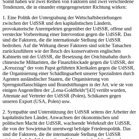
Somit haben wir zwei Reihen von Faktoren und zwei verschiedene
Tendenzen, die in einander entgegengesetzter Richtung wirken:
1. Eine Politik der Untergrabung der Wirtschaftsbeziehungen
zwischen der UdSSR und den kapitalistischen Ländern,
provokatorische Anrempeleien gegenüber der UdSSR, offene und
versteckte Vorbereitung einer Intervention gegen die UdSSR. Das
sind die Faktoren, die die internationale Stellung der UdSSR
bedrohen. Auf die Wirkung dieser Faktoren sind solche Tatsachen
zurückzuführen wie der Bruch des konservativen englischen
Kabinetts mit der UdSSR, die Besetzung der Ostchinabahn durch
chinesische Militaristen, die Finanzblockade gegen die UdSSR, der
„Kreuzzug“ der vom Papst geführten Klerikalen gegen die UdSSR,
die Organisierung einer Schädlingsarbeit unserer Spezialisten durch
Agenten ausländischer Staaten, die Organisierung von
Sprengstoffanschlägen und Brandstiftungen in der Art, wie sie von
einigen Angestellten der „Lena-Goldfields“[43] verübt wurden,
Attentate auf Vertreter der UdSSR (Polen), Schikanen gegen
unseren Export (USA, Polen) usw.
2. Sympathie und Unterstützung der UdSSR seitens der Arbeiter der
kapitalistischen Länder, Anwachsen der ökonomischen und
politischen Macht der UdSSR, wachsende Wehrkraft der UdSSR,
die von der Sowjetmacht unentwegt befolgte Friedenspolitik. Das
sind die Faktoren, die die internationale Stellung der UdSSR