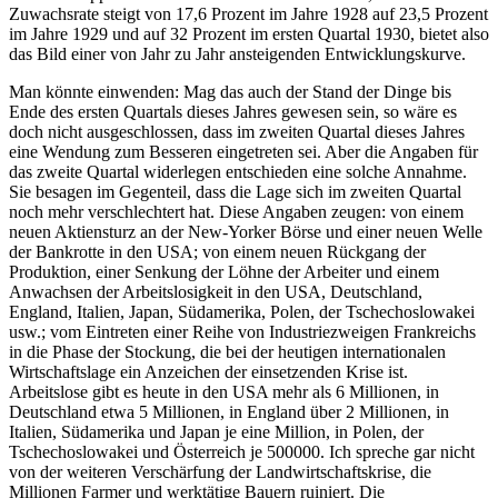
Zuwachsrate steigt von 17,6 Prozent im Jahre 1928 auf 23,5 Prozent
im Jahre 1929 und auf 32 Prozent im ersten Quartal 1930, bietet also
das Bild einer von Jahr zu Jahr ansteigenden Entwicklungskurve.
Man könnte einwenden: Mag das auch der Stand der Dinge bis
Ende des ersten Quartals dieses Jahres gewesen sein, so wäre es
doch nicht ausgeschlossen, dass im zweiten Quartal dieses Jahres
eine Wendung zum Besseren eingetreten sei. Aber die Angaben für
das zweite Quartal widerlegen entschieden eine solche Annahme.
Sie besagen im Gegenteil, dass die Lage sich im zweiten Quartal
noch mehr verschlechtert hat. Diese Angaben zeugen: von einem
neuen Aktiensturz an der New-Yorker Börse und einer neuen Welle
der Bankrotte in den USA; von einem neuen Rückgang der
Produktion, einer Senkung der Löhne der Arbeiter und einem
Anwachsen der Arbeitslosigkeit in den USA, Deutschland,
England, Italien, Japan, Südamerika, Polen, der Tschechoslowakei
usw.; vom Eintreten einer Reihe von Industriezweigen Frankreichs
in die Phase der Stockung, die bei der heutigen internationalen
Wirtschaftslage ein Anzeichen der einsetzenden Krise ist.
Arbeitslose gibt es heute in den USA mehr als 6 Millionen, in
Deutschland etwa 5 Millionen, in England über 2 Millionen, in
Italien, Südamerika und Japan je eine Million, in Polen, der
Tschechoslowakei und Österreich je 500000. Ich spreche gar nicht
von der weiteren Verschärfung der Landwirtschaftskrise, die
Millionen Farmer und werktätige Bauern ruiniert. Die