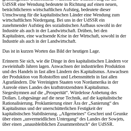
UdSSR eine Wendung bedeutete in Richtung auf einen neuen,
beträchtlicheren wirtschaftlichen Aufstieg, bedeutete dieser
Umschwung für die kapitalistischen Länder eine Wendung zum
wirtschaftlichen Niedergang. Bei uns in der UdSSR ein
zunehmender Aufstieg des sozialistischen Aufbaus sowohl in der
Industrie als auch in der Landwirtschaft. Drüben, bei den
Kapitalisten, eine wachsende Krise in der Wirtschaft, sowohl in der
Industrie als auch in der Landwirtschaft.
Das ist in kurzen Worten das Bild der heutigen Lage.
Erinnern Sie sich, wie die Dinge in den kapitalistischen Ländern vor
zweieinhalb Jahren lagen. Anwachsen der industriellen Produktion
und des Handels in fast allen Ländern des Kapitalismus. Anwachsen
der Produktion von Rohstoffen und Lebensmitteln in fast allen
Agrarländern. Die Vereinigten Staaten von Nordamerika in der
Aureole eines Landes des kraftstrotzendsten Kapitalismus.
Siegeshymnen auf die „Prosperität“. Würdelose Anbetung des
Dollars. Lobgesänge auf die neue Technik, auf die kapitalistische
Rationalisierung. Proklamierung einer Ära der „Sanierung“ des
Kapitalismus und der unerschütterlichen Festigkeit der
kapitalistischen Stabilisierung. „Allgemeines“ Geschrei und Geunke
über einen „unvermeidlichen Untergang“ des Landes der Sowjets,
über einen „unausbleiblichen Zusammenbruch“ der UdSSR.