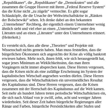
„Republikaner“, die „Republikaner“ die „Demokraten“ und alle
zusammen die Gruppe Hoover mit ihrem „Federal Reserve System“
das die Krise nicht „zu zügeln“ vermochte. Es gibt sogar
Schlauköpfe, die die Ursache der Weltwirtschaftskrise in „Ränken
der Bolschewiki“ sehen. Ich denke dabei an den bekannten
„Unternehmer“ Rechberg, der eigentlich einem Unternehmer wenig
ähnlich sieht und viel eher an einen „Unternehmer“ unter den
Literaten und an einen „Literaten“ unter den Unternehmern erinnert.
(Heiterkeit.)
Es versteht sich, dass alle diese „Theorien“ und Projekte mit
Wissenschaft nichts gemein haben. Man muss feststellen, dass die
bürgerlichen Ökonomen sich angesichts der Krise als völlig bankrott
erwiesen haben. Mehr noch, ihnen fehlt, wie sich herausgestellt hat,
sogar jenes Minimum an Wirklichkeitssinn, das man ihren
Vorgängern nicht immer absprechen kann. Diese Herren vergessen,
dass die Krisen nicht als eine zufällige Erscheinung im System der
kapitalistischen Wirtschaft angesehen werden dürfen. Diese Herren
vergessen, dass die Wirtschaftskrisen ein unvermeidliches Resultat
des Kapitalismus sind. Diese Herren vergessen, dass die Krisen
zusammen mit der Herrschaft des Kapitalismus auf die Welt kamen.
Seit mehr als hundert Jahren treten periodische Wirtschaftskrisen ein,
die sich nach Ablauf von je zwölf, zehn, acht und weniger Jahren
wiederholen. Seit dieser Zeit haben bürgerliche Regierungen aller
Ränge und Farben, bürgerliche Persönlichkeiten aller Stufen und