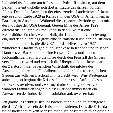
Industriekrise begann am frühesten in Polen, Rumänien, auf dem
Balkan. Sie entwickelte sich dort im Laufe des ganzen vorigen
Jahres. Deutliche Anzeichen der einsetzenden Landwirtschaftskrise
gab es schon Ende 1928 in Kanada, in den USA, in Argentinien, in
Brasilien, in Australien. Während dieser ganzen Periode geht es mit
der Industrie der USA bergauf. Gegen Mitte des Jahres 1929
erreicht die industrielle Produktion in den USA fast eine
Rekordhöhe. Erst im zweiten Halbjahr 1929 tritt ein Umschwung
ein, und dann allerdings greift eine stürmische Krise der industriellen
Produktion um sich, die die USA auf das Niveau von 1927
zurückwarf. Darauf folgt die Industriekrise in Kanada und in Japan.
Dann setzen Bankrotte und eine Krise in China und in den
Kolonialländern ein, wo die Krise durch den Preisfall des Silbers
verschlimmert wird und wo sich die Überproduktionskrise paart mit
der Zerstörung der bäuerlichen Wirtschaft, die infolge der
Ausbeutung durch die Feudalherren und durch die unerträglichen
Steuern zur völligen Erschöpfung gebracht wird. Was Westeuropa
anbelangt, so beginnt die Krise sich hier erst seit Anfang dieses
Jahres auszuwirken, und zwar nicht überall mit gleicher Kraft,
während Frankreich sogar in dieser Periode immer noch ein
Anwachsen der industriellen Produktion aufzuweisen hat.
Ich glaube, es erübrigt sich, besonders auf die Zahlen einzugehen,
die das Vorhandensein der Krise demonstrieren. Dass die Krise da
ist, bestreitet heute kein Mensch mehr. Ich beschränke mich deshalb