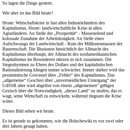
So lagen die Dinge gestern.
Wie aber ist das Bild heute?
Heute: Wirtschaftskrise in fast allen Industrieländern des
Kapitalismus. Heute: landwirtschaftliche Krise in allen
Agrarländern. An Stelle der „Prosperität“ - Massenelend und
kolossale Zunahme der Arbeitslosigkeit. An Stelle eines
Aufschwungs der Landwirtschaft - Ruin der Millionenmassen der
Bauernschaft. Die Illusionen hinsichtlich der Allmacht des
Kapitalismus überhaupt, der Allmacht des nordamerikanischen
Kapitalismus im Besonderen stürzen in sich zusammen. Die
Siegeshymnen zu Ehren des Dollars und der kapitalistischen
Rationalisierung klingen immer schwächer. Immer stärker wird das
pessimistische Gewinsel über „Fehler“ des Kapitalismus. Das
„allgemeine“ Geschrei über „unvermeidlichen Untergang“ der
UdSSR aber wird abgelöst von einem „allgemeinen“ giftigen
Gezisch über die Notwendigkeit, „dieses Land“ zu strafen, das es
wagt, seine Wirtschaft zu entwickeln, während ringsum die Krise
wütet.
Dieses Bild sehen wir heute.
Es ist gerade so gekommen, wie die Bolschewiki es vor zwei oder
drei Jahren gesagt haben.