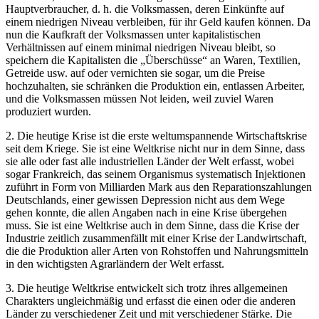
Hauptverbraucher, d. h. die Volksmassen, deren Einkünfte auf
einem niedrigen Niveau verbleiben, für ihr Geld kaufen können. Da
nun die Kaufkraft der Volksmassen unter kapitalistischen
Verhältnissen auf einem minimal niedrigen Niveau bleibt, so
speichern die Kapitalisten die „Überschüsse“ an Waren, Textilien,
Getreide usw. auf oder vernichten sie sogar, um die Preise
hochzuhalten, sie schränken die Produktion ein, entlassen Arbeiter,
und die Volksmassen müssen Not leiden, weil zuviel Waren
produziert wurden.
2. Die heutige Krise ist die erste weltumspannende Wirtschaftskrise
seit dem Kriege. Sie ist eine Weltkrise nicht nur in dem Sinne, dass
sie alle oder fast alle industriellen Länder der Welt erfasst, wobei
sogar Frankreich, das seinem Organismus systematisch Injektionen
zuführt in Form von Milliarden Mark aus den Reparationszahlungen
Deutschlands, einer gewissen Depression nicht aus dem Wege
gehen konnte, die allen Angaben nach in eine Krise übergehen
muss. Sie ist eine Weltkrise auch in dem Sinne, dass die Krise der
Industrie zeitlich zusammenfällt mit einer Krise der Landwirtschaft,
die die Produktion aller Arten von Rohstoffen und Nahrungsmitteln
in den wichtigsten Agrarländern der Welt erfasst.
3. Die heutige Weltkrise entwickelt sich trotz ihres allgemeinen
Charakters ungleichmäßig und erfasst die einen oder die anderen
Länder zu verschiedener Zeit und mit verschiedener Stärke. Die