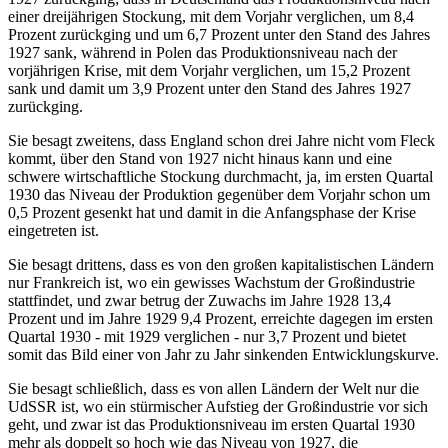
einer dreijährigen Stockung, mit dem Vorjahr verglichen, um 8,4
Prozent zurückging und um 6,7 Prozent unter den Stand des Jahres
1927 sank, während in Polen das Produktionsniveau nach der
vorjährigen Krise, mit dem Vorjahr verglichen, um 15,2 Prozent
sank und damit um 3,9 Prozent unter den Stand des Jahres 1927
zurückging.
Sie besagt zweitens, dass England schon drei Jahre nicht vom Fleck
kommt, über den Stand von 1927 nicht hinaus kann und eine
schwere wirtschaftliche Stockung durchmacht, ja, im ersten Quartal
1930 das Niveau der Produktion gegenüber dem Vorjahr schon um
0,5 Prozent gesenkt hat und damit in die Anfangsphase der Krise
eingetreten ist.
Sie besagt drittens, dass es von den großen kapitalistischen Ländern
nur Frankreich ist, wo ein gewisses Wachstum der Großindustrie
stattfindet, und zwar betrug der Zuwachs im Jahre 1928 13,4
Prozent und im Jahre 1929 9,4 Prozent, erreichte dagegen im ersten
Quartal 1930 - mit 1929 verglichen - nur 3,7 Prozent und bietet
somit das Bild einer von Jahr zu Jahr sinkenden Entwicklungskurve.
Sie besagt schließlich, dass es von allen Ländern der Welt nur die
UdSSR ist, wo ein stürmischer Aufstieg der Großindustrie vor sich
geht, und zwar ist das Produktionsniveau im ersten Quartal 1930
mehr als doppelt so hoch wie das Niveau von 1927, die