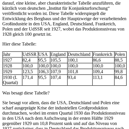
darauf, eine kleine, aber charakteristische Tabelle anzuführen, die
kürzlich vom deutschen „Institut für Konjunkturforschung“
veröffentlicht worden ist. Diese Tabelle widerspiegelt die
Entwicklung des Bergbaus und der Hauptzweige der verarbeitenden
Großindustrie in den USA, England, Deutschland, Frankreich,
Polen und der UdSSR seit 1927, wobei das Produktionsniveau von
1928 gleich 100 gesetzt ist.
Hier diese Tabelle:
Jahr
UdSSR
USA
England
Deutschland
Frankreich
Polen
1927
82,4
95,5
105,5
100,1
86,6
88,5
1928
100,0
100,0
100,0
100,0
100,0
100,0
1929
123,5
106,3
107,9
101,8
109,4
99,8
1930 (I.
171,4
95,5
107,4
93,4
113,1
84,6
Quartal)
Was besagt diese Tabelle?
Sie besagt vor allem, dass die USA, Deutschland und Polen eine
scharf ausgeprägte Krise der industriellen Großproduktion
durchmachen, wobei im ersten Quartal 1930 das Produktionsniveau
in den USA nach dem Aufschwung in der ersten Hälfte 1929
gegenüber 1929 um 10,8 Prozent sank und auf das Niveau von
1927 zurückging; dass in Deutschland das Produktionsniveau nach