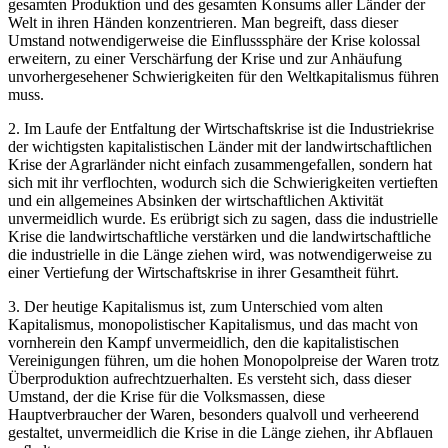
gesamten Produktion und des gesamten Konsums aller Länder der
Welt in ihren Händen konzentrieren. Man begreift, dass dieser
Umstand notwendigerweise die Einflusssphäre der Krise kolossal
erweitern, zu einer Verschärfung der Krise und zur Anhäufung
unvorhergesehener Schwierigkeiten für den Weltkapitalismus führen
muss.
2. Im Laufe der Entfaltung der Wirtschaftskrise ist die Industriekrise
der wichtigsten kapitalistischen Länder mit der landwirtschaftlichen
Krise der Agrarländer nicht einfach zusammengefallen, sondern hat
sich mit ihr verflochten, wodurch sich die Schwierigkeiten vertieften
und ein allgemeines Absinken der wirtschaftlichen Aktivität
unvermeidlich wurde. Es erübrigt sich zu sagen, dass die industrielle
Krise die landwirtschaftliche verstärken und die landwirtschaftliche
die industrielle in die Länge ziehen wird, was notwendigerweise zu
einer Vertiefung der Wirtschaftskrise in ihrer Gesamtheit führt.
3. Der heutige Kapitalismus ist, zum Unterschied vom alten
Kapitalismus, monopolistischer Kapitalismus, und das macht von
vornherein den Kampf unvermeidlich, den die kapitalistischen
Vereinigungen führen, um die hohen Monopolpreise der Waren trotz
Überproduktion aufrechtzuerhalten. Es versteht sich, dass dieser
Umstand, der die Krise für die Volksmassen, diese
Hauptverbraucher der Waren, besonders qualvoll und verheerend
gestaltet, unvermeidlich die Krise in die Länge ziehen, ihr Abflauen