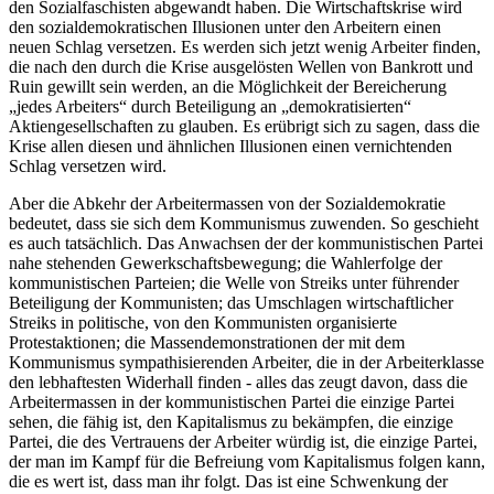
den Sozialfaschisten abgewandt haben. Die Wirtschaftskrise wird
den sozialdemokratischen Illusionen unter den Arbeitern einen
neuen Schlag versetzen. Es werden sich jetzt wenig Arbeiter finden,
die nach den durch die Krise ausgelösten Wellen von Bankrott und
Ruin gewillt sein werden, an die Möglichkeit der Bereicherung
„jedes Arbeiters“ durch Beteiligung an „demokratisierten“
Aktiengesellschaften zu glauben. Es erübrigt sich zu sagen, dass die
Krise allen diesen und ähnlichen Illusionen einen vernichtenden
Schlag versetzen wird.
Aber die Abkehr der Arbeitermassen von der Sozialdemokratie
bedeutet, dass sie sich dem Kommunismus zuwenden. So geschieht
es auch tatsächlich. Das Anwachsen der der kommunistischen Partei
nahe stehenden Gewerkschaftsbewegung; die Wahlerfolge der
kommunistischen Parteien; die Welle von Streiks unter führender
Beteiligung der Kommunisten; das Umschlagen wirtschaftlicher
Streiks in politische, von den Kommunisten organisierte
Protestaktionen; die Massendemonstrationen der mit dem
Kommunismus sympathisierenden Arbeiter, die in der Arbeiterklasse
den lebhaftesten Widerhall finden - alles das zeugt davon, dass die
Arbeitermassen in der kommunistischen Partei die einzige Partei
sehen, die fähig ist, den Kapitalismus zu bekämpfen, die einzige
Partei, die des Vertrauens der Arbeiter würdig ist, die einzige Partei,
der man im Kampf für die Befreiung vom Kapitalismus folgen kann,
die es wert ist, dass man ihr folgt. Das ist eine Schwenkung der