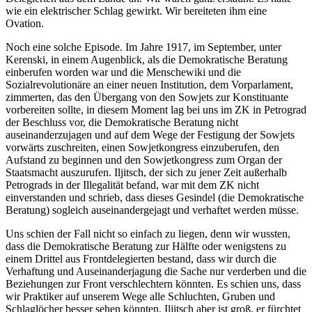
wie ein elektrischer Schlag gewirkt. Wir bereiteten ihm eine
Ovation.
Noch eine solche Episode. Im Jahre 1917, im September, unter
Kerenski, in einem Augenblick, als die Demokratische Beratung
einberufen worden war und die Menschewiki und die
Sozialrevolutionäre an einer neuen Institution, dem Vorparlament,
zimmerten, das den Übergang von den Sowjets zur Konstituante
vorbereiten sollte, in diesem Moment lag bei uns im ZK in Petrograd
der Beschluss vor, die Demokratische Beratung nicht
auseinanderzujagen und auf dem Wege der Festigung der Sowjets
vorwärts zuschreiten, einen Sowjetkongress einzuberufen, den
Aufstand zu beginnen und den Sowjetkongress zum Organ der
Staatsmacht auszurufen. Iljitsch, der sich zu jener Zeit außerhalb
Petrograds in der Illegalität befand, war mit dem ZK nicht
einverstanden und schrieb, dass dieses Gesindel (die Demokratische
Beratung) sogleich auseinandergejagt und verhaftet werden müsse.
Uns schien der Fall nicht so einfach zu liegen, denn wir wussten,
dass die Demokratische Beratung zur Hälfte oder wenigstens zu
einem Drittel aus Frontdelegierten bestand, dass wir durch die
Verhaftung und Auseinanderjagung die Sache nur verderben und die
Beziehungen zur Front verschlechtern könnten. Es schien uns, dass
wir Praktiker auf unserem Wege alle Schluchten, Gruben und
Schlaglöcher besser sehen könnten. Iljitsch aber ist groß, er fürchtet