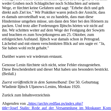
weder Gruben noch Schlaglöcher noch Schluchten auf seinem
Wege, er fürchtet keine Gefahren und sagt: "Erhebe dich und geh
direkt aufs Ziel los." Wir Praktiker waren jedoch der Ansicht, dass
es damals unvorteilhaft war, so zu handeln, dass man diese
Hindernisse umgehen müsse, um dann den Stier bei den Hörnern zu
packen. Und trotz aller Forderungen Iljitschs hörten wir nicht auf
ihn. Wir schritten weiter auf dem Wege der Festigung der Sowjets
und brachten es zum Sowjetkongress am 25. Oktober, zum
erfolgreichen Aufstand. Iljitsch war damals schon in Petrograd.
Lächelnd und mit einem verschmitzten Blick auf uns sagte er: "Ja,
Sie haben wohl recht gehabt."
Darüber waren wir wiederum erstaunt.
Genosse Lenin fürchtete sich nicht, seine Fehler einzugestehen.
Diese Bescheidenheit und dieser Mut haben uns besonders bestrickt.
(Beifall.)
Zuerst veröffentlicht in dem Sammelband:
Der 50. Geburtstag
Wladimir Iljitsch Uljanows-Lenins, Moskau 1920.
Zurück zum Inhaltsverzeichnis
Abgerufen von „
https://archiv.redflag.ps/index.php?
title=Josef_Stalin:_Rede_auf_der_Versammlung_im_Moskauer_Komi