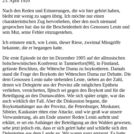
23. April 1920
Nach den Reden und Erinnerungen, die wir hier gehört haben,
bleibt mir wenig zu sagen übrig. Ich möchte nur einen
charakteristischen Zug hervorheben, über den noch niemand
gesprochen hat: das ist die Bescheidenheit des Genossen Lenin und
sein Mut, seine Fehler einzugestehen.
Ich erinnere mich, wie Lenin, dieser Riese, zweimal Missgriffe
bekannte, die er begangen hatte.
Die erste Episode ist der im Dezember 1905 auf der allrussischen
bolschewistischen Konferenz in Tammerfors[98], in Finnland,
gefasste Beschluss, die Wittesche Duma zu boykottieren. Damals
stand die Frage des Boykotts der Witteschen Duma zur Debatte. Die
dem Genossen Lenin nahe stehenden Leute, sieben an der Zahl,
denen wir Delegierte aus der Provinz alle möglichen Epitheta
verliehen, versicherten, Iljitsch sei gegen den Boykott und für die
Beteiligung an den Dumawahlen. Wie sich später zeigte, war das
auch wirklich der Fall. Aber die Diskussion begann, die
Boykottanhänger aus der Provinz, die Petersburger, Moskauer,
Sibirier, Kaukasier ritten eine Attacke, und wie groß war unsere
Verwunderung, als am Ende unserer Reden Lenin auftritt und
erklärt, er sei ein Anhänger der Beteiligung an den Wahlen gewesen,
sehe jetzt jedoch ein, dass er sich geirrt habe und schließe sich den
Delegierten aus dem Lande an. Wir waren ganz erstaunt. Es hatte