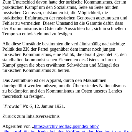
Zum Unterschied davon hatte der turkische Kommunismus, der im
praktischen Kampf um den Sozialismus, Seite an Seite mit den
russischen Genossen, entstanden ist, die Möglichkeit, die
praktischen Erfahrungen der russischen Genossen auszunutzen und
Fehler zu vermeiden. Dieser Umstand ist die Garantie dafür, dass
der Kommunismus im Osten alle Aussichten hat, sich in schnellem
Tempo zu entwickeln und zu festigen.
Alle diese Umstände bestimmten die verhältnismäßig nachsichtige
Politik des ZK der Partei gegenüber dem immer noch jungen
turkischen Kommunismus, eine Politik, die darauf gerichtet ist, den
standhaften kommunistischen Elementen des Ostens in ihrem
Kampf gegen die oben erwähnten Schwächen und Mängel des
turkischen Kommunismus zu helfen.
Das Zentralbüro ist der Apparat, durch den Maßnahmen
durchgeführt werden müssen, um die Überreste des Nationalismus
zu bekämpfen und den Kommunismus im Osten unseres Landes
theoretisch zu festigen.
"Prawda" Nr. 6,
12. Januar 1921.
Zurück zum Inhaltsverzeichnis
Abgerufen von „
https://archiv.redflag.ps/index.php?
title=Josef_Stalin:_Rede_bei_der_Eröffnung_der_Beratung_der_