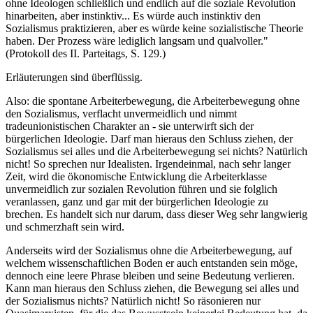
ohne Ideologen schließlich und endlich auf die soziale Revolution
hinarbeiten, aber instinktiv... Es würde auch instinktiv den
Sozialismus praktizieren, aber es würde keine sozialistische Theorie
haben. Der Prozess wäre lediglich langsam und qualvoller."
(Protokoll des II. Parteitags, S. 129.)
Erläuterungen sind überflüssig.
Also: die spontane Arbeiterbewegung, die Arbeiterbewegung ohne
den Sozialismus, verflacht unvermeidlich und nimmt
tradeunionistischen Charakter an - sie unterwirft sich der
bürgerlichen Ideologie. Darf man hieraus den Schluss ziehen, der
Sozialismus sei alles und die Arbeiterbewegung sei nichts? Natürlich
nicht! So sprechen nur Idealisten. Irgendeinmal, nach sehr langer
Zeit, wird die ökonomische Entwicklung die Arbeiterklasse
unvermeidlich zur sozialen Revolution führen und sie folglich
veranlassen, ganz und gar mit der bürgerlichen Ideologie zu
brechen. Es handelt sich nur darum, dass dieser Weg sehr langwierig
und schmerzhaft sein wird.
Anderseits wird der Sozialismus ohne die Arbeiterbewegung, auf
welchem wissenschaftlichen Boden er auch entstanden sein möge,
dennoch eine leere Phrase bleiben und seine Bedeutung verlieren.
Kann man hieraus den Schluss ziehen, die Bewegung sei alles und
der Sozialismus nichts? Natürlich nicht! So räsonieren nur