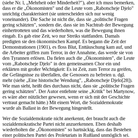
(siehe Nr. l, „Mehrheit oder Minderheit?"), aber ich muss bemerken,
dass er die „Ökonomisten" und die Leute vom „Rabotscheje Djelo"
unrichtig charakterisiert (sie unterscheiden sich nur wenig
voneinander). Die Sache ist nicht die, dass sie „politische Fragen
gering schätzten", sondern die, dass sie im Nachtrab der Bewegung
einhertrotteten und das wiederholten, was die Bewegung ihnen
eingab. Es gab eine Zeit, wo nur Streiks stattfanden. Damals
predigten sie den ökonomischen Kampf. Es begann die Zeit der
Demonstrationen (1901), es floss Blut, Enttäuschung kam auf, und
die Arbeiter griffen zum Terror, in der Annahme, das werde sie von
den Tyrannen erlösen. Da fielen auch die „Ökonomisten", die Leute
vom „Rabotscheje Djelo" in den gemeinsamen Chor ein und
erklärten mit großer Wichtigkeit: Es ist Zeit, zum Terror zu greifen,
die Gefängnisse zu überfallen, die Genossen zu befreien u. dgl.
mehr (siehe „Eine historische Wendung", „Rabotscheje Djelo[28]).
Wie man sieht, heißt dies durchaus nicht, dass sie „politische Fragen
gering schätzten". Der Autor entlehnte seine „Kritik" bei Martynow,
es wäre aber nützlicher gewesen, wenn er sich mit der Geschichte
vertraut gemacht hätte.) Mit einem Wort, die Sozialdemokratie
wurde als Ballast in der Bewegung hingestellt.
Wer die Sozialdemokratie nicht anerkennt, der braucht auch die
sozialdemokratische Partei nicht anzuerkennen. Eben deshalb
wiederholten die „Ökonomisten" so hartnäckig, dass das Bestehen
einer politischen Partei des Proletariats in Rußland unmöglich sei.