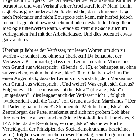
Lage nach Bourgeois - der Arbeiter, der der Produktionsinstrumente
beraubt ist und vom Verkauf seiner Arbeitskraft lebt? Nein! Lenin
sagt etwas ganz anderes. Die Sache ist die, dass ich meiner Lage
nach Proletarier und nicht Bourgeois sein kann, mir hierbei jedoch
meiner Lage nicht bewusst sein und mich deshalb der bürgerlichen
Ideologie unterwerfen kann. Gerade so steht die Sache auch im
vorliegenden Fall mit der Arbeiterklasse. Und dies bedeutet etwas
ganz anderes.
Überhaupt liebt es der Verfasser, mit leeren Worten um sich zu
werfen - er schießt los, ohne zu überlegen! Da behauptet der
Verfasser z.B. hartnäckig, dass der „Leninismus dem Marxismus
von Grund aus widerspricht" (Ebenda, S. 15), er behauptet es, ohne
zu verstehen, wohin ihn diese „Idee" führt. Glauben wir ihm für
einen Augenblick, dass der Leninismus wirklich „dem Marxismus
von Grund aus widerspricht". Und weiter? Was ergibt sich daraus?
Folgendes: „Der Leninismus hat die 'Iskra’“ (die alte „Iskra“)
„mitgerissen" - dies leugnet auch der Verfasser nicht -, folglich
„widerspricht auch die 'Iskra’ von Grund aus dem Marxismus." Der
II. Parteitag hat mit den 35 Stimmen der Mehrheit die „Iskra“ als
Zentralorgan der Partei anerkannt und sich mit großem Lob über
ihre Verdienste ausgesprochen (Siehe Protokoll des II. Parteitags, S.
147. Ebenda die Resolution, wo die „Iskra“ als die wirkliche
Verteidigerin der Prinzipien des Sozialdemokratismus bezeichnet
wird.), folglich widersprechen dieser Parteitag, sein Programm und