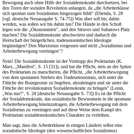
Bewegung auch ohne Hilfe der Sozialdemokratie durchsetzen, bei
den Toren der sozialen Revolution anlangen, da „die Arbeiterklasse
sich spontan zum Sozialismus hingezogen fühlt" (Ebenda, S. 28
[vgl. deutsche Neuausgabe S. 74-75]) Was aber soll bis; dahin
werden, was sollen wir bis dahin tun? Die Hände in den Schoß
legen wie die „Ökonomisten", und den Struves und Subatows Platz
machen? Die Sozialdemokratie abschwören und dadurch die
Herrschaft der bürgerlichen, tradeunionistischen Ideologie
begünstigen? Den Marxismus vergessen und nicht „Sozialismus und
Arbeiterbewegung vereinigen"?
Nein! Die Sozialdemokratie ist der Vortrupp des Proletariats (K.
Marx, „Manifest", S. 15 [31]), und hat die Pflicht, stets an der Spitze
des Proletariats zu marschieren, die Pflicht, „die Arbeiterbewegung
von dem spontanen Streben des Tradeunionismus, sich unter die
Fittiche der Bourgeoisie zu begeben, abzubringen und sie unter die
Fittiche der revolutionären Sozialdemokratie zu bringen" (Lenin,
„Was tun?", S. 28 [deutsche Neuausgabe S. 73]) Es ist die Pflicht
der Sozialdemokratie, das sozialistische Bewusstsein in die spontane
Arbeiterbewegung hineinzutragen, die Arbeiterbewegung mit dem
Sozialismus zu vereinigen und auf diese Weise dem Kampf des
Proletariats sozialdemokratischen Charakter zu verleihen.
Man sagt, dass die Arbeiterklasse in einigen Ländern selbst eine
sozialistische Ideologie (den wissenschaftlichen Sozialismus)