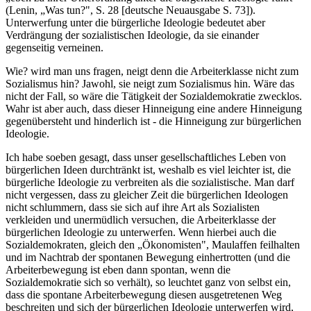
(Lenin, „Was tun?", S. 28 [deutsche Neuausgabe S. 73]).
Unterwerfung unter die bürgerliche Ideologie bedeutet aber
Verdrängung der sozialistischen Ideologie, da sie einander
gegenseitig verneinen.
Wie? wird man uns fragen, neigt denn die Arbeiterklasse nicht zum
Sozialismus hin? Jawohl, sie neigt zum Sozialismus hin. Wäre das
nicht der Fall, so wäre die Tätigkeit der Sozialdemokratie zwecklos.
Wahr ist aber auch, dass dieser Hinneigung eine andere Hinneigung
gegenübersteht und hinderlich ist - die Hinneigung zur bürgerlichen
Ideologie.
Ich habe soeben gesagt, dass unser gesellschaftliches Leben von
bürgerlichen Ideen durchtränkt ist, weshalb es viel leichter ist, die
bürgerliche Ideologie zu verbreiten als die sozialistische. Man darf
nicht vergessen, dass zu gleicher Zeit die bürgerlichen Ideologen
nicht schlummern, dass sie sich auf ihre Art als Sozialisten
verkleiden und unermüdlich versuchen, die Arbeiterklasse der
bürgerlichen Ideologie zu unterwerfen. Wenn hierbei auch die
Sozialdemokraten, gleich den „Ökonomisten", Maulaffen feilhalten
und im Nachtrab der spontanen Bewegung einhertrotten (und die
Arbeiterbewegung ist eben dann spontan, wenn die
Sozialdemokratie sich so verhält), so leuchtet ganz von selbst ein,
dass die spontane Arbeiterbewegung diesen ausgetretenen Weg
beschreiten und sich der bürgerlichen Ideologie unterwerfen wird,