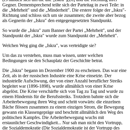
Gegner. Dementsprechend teilte sich der Parteitag in zwei Teile: in
die „Mehrheit" und die „Minderheit". Die erstere folgte der „Iskra"-
Richtung und schloss sich um sie zusammen; die zweite aber bezog
als Gegnerin der „Iskra" den entgegengesetzten Standpunkt.
So wurde die „Iskra" zum Banner der Partei „Mehrheit", und der
Standpunkt der „Iskra" wurde zum Standpunkt der „Mehrheit".
Welchen Weg ging die „Iskra", was verteidigte sie?
Um das zu verstehen, muss man wissen, unter welchen
Bedingungen sie den Schauplatz der Geschichte betrat.
Die „Iskra" begann im Dezember 1900 zu erscheinen. Das war eine
Zeit, als in der russischen Industrie eine Krise einsetzte. Der
industrielle Aufschwung, der von einer Anzahl beruflicher Streiks
begleitet war (1896-1898), wurde allmählich von einer Krise
abgelöst. Die Krise verschärfte sich von Tag zu Tag und wurde zu
einem Hindernis für die Berufsstreiks. Trotzdem bahnte sich die
Arbeiterbewegung ihren Weg und schritt vorwärts: die einzelnen
Bäche flössen zusammen zu einem einzigen Strom, die Bewegung
gewann ein Klassengepräge und beschritt allmählich den Weg des
politischen Kampfes. Die Arbeiterbewegung wuchs mit
erstaunlicher Geschwindigkeit... Nur sah man nicht den Vortrupp,
die Sozialdemokratie (Die Sozialdemokratie ist der Vortrupp des