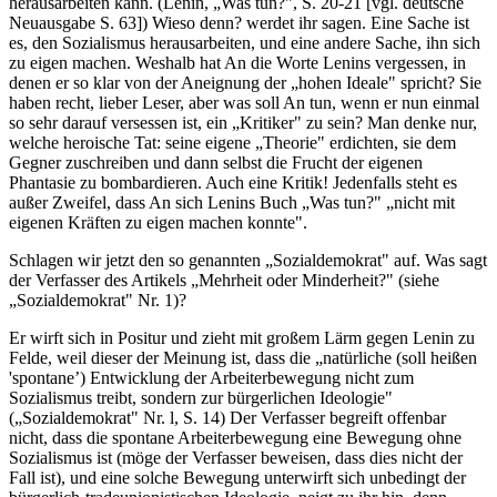
herausarbeiten kann. (Lenin, „Was tun?", S. 20-21 [vgl. deutsche
Neuausgabe S. 63]) Wieso denn? werdet ihr sagen. Eine Sache ist
es, den Sozialismus herausarbeiten, und eine andere Sache, ihn sich
zu eigen machen. Weshalb hat An die Worte Lenins vergessen, in
denen er so klar von der Aneignung der „hohen Ideale" spricht? Sie
haben recht, lieber Leser, aber was soll An tun, wenn er nun einmal
so sehr darauf versessen ist, ein „Kritiker" zu sein? Man denke nur,
welche heroische Tat: seine eigene „Theorie" erdichten, sie dem
Gegner zuschreiben und dann selbst die Frucht der eigenen
Phantasie zu bombardieren. Auch eine Kritik! Jedenfalls steht es
außer Zweifel, dass An sich Lenins Buch „Was tun?" „nicht mit
eigenen Kräften zu eigen machen konnte".
Schlagen wir jetzt den so genannten „Sozialdemokrat" auf. Was sagt
der Verfasser des Artikels „Mehrheit oder Minderheit?" (siehe
„Sozialdemokrat" Nr. 1)?
Er wirft sich in Positur und zieht mit großem Lärm gegen Lenin zu
Felde, weil dieser der Meinung ist, dass die „natürliche (soll heißen
'spontane’) Entwicklung der Arbeiterbewegung nicht zum
Sozialismus treibt, sondern zur bürgerlichen Ideologie"
(„Sozialdemokrat" Nr. l, S. 14) Der Verfasser begreift offenbar
nicht, dass die spontane Arbeiterbewegung eine Bewegung ohne
Sozialismus ist (möge der Verfasser beweisen, dass dies nicht der
Fall ist), und eine solche Bewegung unterwirft sich unbedingt der