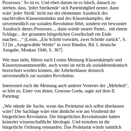
Prozesses.’ So ist es. Und eben darum ist es falsch, danach zu
streben, dass, 'jeder Streikende’ sich Parteimitglied nenne, dann
wäre 'jeder Streik’ nicht nur der elementare Ausdruck des
machtvollen Klasseninstinkts und des Klassenkampfes, der
unvermeidlich zur sozialen Revolution führt, sondern ein bewusster
Ausdruck dieses Prozesses..., dann würde unsere Partei... mit einem
Schlage... der gesamten bürgerlichen Gesellschaft ein Ende
machen…“ (Lenin, „Ein Schritt vorwärts, zwei Schritte zurück", S.
53 [in „Ausgewählte Werke" in zwei Bänden, Bd. I, deutsche
Ausgabe, Moskau 1946, S. 367]
Wie man sieht, führen nach Lenins Meinung Klassenkämpfe und
Klassenzusammenstöße, auch wenn sie nicht als sozialdemokratisch
bezeichnet werden können, die Arbeiterklasse dennoch
unvermeidlich zur sozialen Revolution.
Interessiert euch die Meinung auch anderer Vertreter der „Mehrheit",
so hört zu. Einer von ihnen, Genosse Gorin, sagte auf dem II.
Parteitag:
„Wie stünde die Sache, wenn das Proletariat sich selbst überlassen
wäre? Die Sachlage wäre eine ähnliche wie am Vorabend der
bürgerlichen Revolution. Die bürgerlichen Revolutionäre hatten
keinerlei wissenschaftliche Ideologie. Und trotzdem ist die
bürgerliche Ordnung entstanden. Das Proletariat würde natürlich