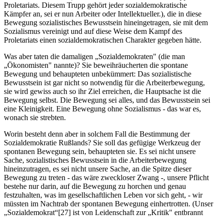
Proletariats. Diesem Trupp gehört jeder sozialdemokratische
Kämpfer an, sei er nun Arbeiter oder Intellektueller.), die in diese
Bewegung sozialistisches Bewusstsein hineingetragen, sie mit dem
Sozialismus vereinigt und auf diese Weise dem Kampf des
Proletariats einen sozialdemokratischen Charakter gegeben hätte.
Was aber taten die damaligen „Sozialdemokraten" (die man
„Ökonomisten" nannte)? Sie beweihräucherten die spontane
Bewegung und behaupteten unbekümmert: Das sozialistische
Bewusstsein ist gar nicht so notwendig für die Arbeiterbewegung,
sie wird gewiss auch so ihr Ziel erreichen, die Hauptsache ist die
Bewegung selbst. Die Bewegung sei alles, und das Bewusstsein sei
eine Kleinigkeit. Eine Bewegung ohne Sozialismus - das war es,
wonach sie strebten.
Worin besteht denn aber in solchem Fall die Bestimmung der
Sozialdemokratie Rußlands? Sie soll das gefügige Werkzeug der
spontanen Bewegung sein, behaupteten sie. Es sei nicht unsere
Sache, sozialistisches Bewusstsein in die Arbeiterbewegung
hineinzutragen, es sei nicht unsere Sache, an die Spitze dieser
Bewegung zu treten - das wäre zweckloser Zwang -, unsere Pflicht
bestehe nur darin, auf die Bewegung zu horchen und genau
festzuhalten, was im gesellschaftlichen Leben vor sich geht, - wir
müssten im Nachtrab der spontanen Bewegung einhertrotten. (Unser
„Sozialdemokrat“[27] ist von Leidenschaft zur „Kritik" entbrannt