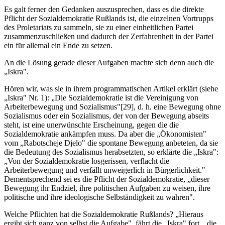
Es galt ferner den Gedanken auszusprechen, dass es die direkte
Pflicht der Sozialdemokratie Rußlands ist, die einzelnen Vortrupps
des Proletariats zu sammeln, sie zu einer einheitlichen Partei
zusammenzuschließen und dadurch der Zerfahrenheit in der Partei
ein für allemal ein Ende zu setzen.
An die Lösung gerade dieser Aufgaben machte sich denn auch die
„Iskra".
Hören wir, was sie in ihrem programmatischen Artikel erklärt (siehe
„Iskra" Nr. 1): „Die Sozialdemokratie ist die Vereinigung von
Arbeiterbewegung und Sozialismus"[29], d. h. eine Bewegung ohne
Sozialismus oder ein Sozialismus, der von der Bewegung abseits
steht, ist eine unerwünschte Erscheinung, gegen die die
Sozialdemokratie ankämpfen muss. Da aber die „Ökonomisten"
vom „Rabotscheje Djelo" die spontane Bewegung anbeteten, da sie
die Bedeutung des Sozialismus herabsetzten, so erklärte die „Iskra":
„Von der Sozialdemokratie losgerissen, verflacht die
Arbeiterbewegung und verfällt unweigerlich in Bürgerlichkeit."
Dementsprechend sei es die Pflicht der Sozialdemokratie, „dieser
Bewegung ihr Endziel, ihre politischen Aufgaben zu weisen, ihre
politische und ihre ideologische Selbständigkeit zu wahren".
Welche Pflichten hat die Sozialdemokratie Rußlands? „Hieraus
ergibt sich ganz von selbst die Aufgabe", fährt die „Iskra" fort, „die