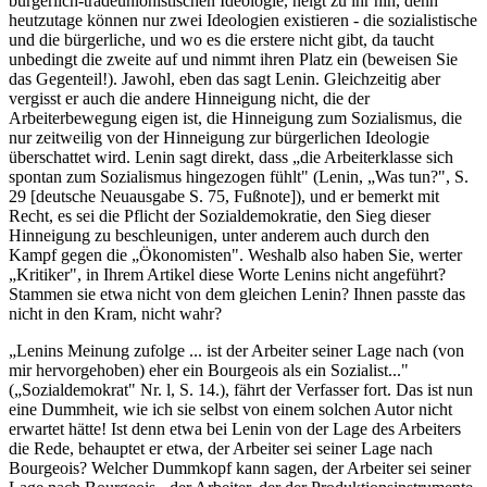
bürgerlich-tradeunionistischen Ideologie, neigt zu ihr hin, denn
heutzutage können nur zwei Ideologien existieren - die sozialistische
und die bürgerliche, und wo es die erstere nicht gibt, da taucht
unbedingt die zweite auf und nimmt ihren Platz ein (beweisen Sie
das Gegenteil!). Jawohl, eben das sagt Lenin. Gleichzeitig aber
vergisst er auch die andere Hinneigung nicht, die der
Arbeiterbewegung eigen ist, die Hinneigung zum Sozialismus, die
nur zeitweilig von der Hinneigung zur bürgerlichen Ideologie
überschattet wird. Lenin sagt direkt, dass „die Arbeiterklasse sich
spontan zum Sozialismus hingezogen fühlt" (Lenin, „Was tun?", S.
29 [deutsche Neuausgabe S. 75, Fußnote]), und er bemerkt mit
Recht, es sei die Pflicht der Sozialdemokratie, den Sieg dieser
Hinneigung zu beschleunigen, unter anderem auch durch den
Kampf gegen die „Ökonomisten". Weshalb also haben Sie, werter
„Kritiker", in Ihrem Artikel diese Worte Lenins nicht angeführt?
Stammen sie etwa nicht von dem gleichen Lenin? Ihnen passte das
nicht in den Kram, nicht wahr?
„Lenins Meinung zufolge ... ist der Arbeiter seiner Lage nach (von
mir hervorgehoben) eher ein Bourgeois als ein Sozialist..."
(„Sozialdemokrat" Nr. l, S. 14.), fährt der Verfasser fort. Das ist nun
eine Dummheit, wie ich sie selbst von einem solchen Autor nicht
erwartet hätte! Ist denn etwa bei Lenin von der Lage des Arbeiters
die Rede, behauptet er etwa, der Arbeiter sei seiner Lage nach
Bourgeois? Welcher Dummkopf kann sagen, der Arbeiter sei seiner