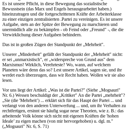
Es ist unsere Pflicht, in diese Bewegung das sozialistische
Bewusstsein (das Marx und Engels herausgearbeitet haben.)
hineinzutragen und die fortgeschrittenen Kräfte der Arbeiterklasse
zu einer einzigen zentralisierten .Partei zu vereinigen. Es ist unsere
Aufgabe, stets an der Spitze der Bewegung zu marschieren und
unermüdlich alle zu bekämpfen - ob Feind oder „Freund" -, die die
Verwirklichung dieser Aufgaben behindern.
Das ist in großen Zügen der Standpunkt der „Mehrheit".
Unserer „Minderheit" gefällt der Standpunkt der „Mehrheit" nicht:
er sei „unmarxistisch", er „widerspreche von Grund aus" dem
Marxismus! Wirklich, Verehrteste? Wo, wann, auf welchem
Planeten wäre denn das so? Lest unsere Artikel, sagen sie, und ihr
werdet euch überzeugen, dass wir Recht haben. Wollen wir sie also
lesen.
Vor uns liegt der Artikel: „Was ist die Partei?" (Siehe „Mogsauri"
Nr. 6.) Wessen beschuldigt der „Kritiker" An die Partei „mehrheit"?
„Sie (die 'Mehrheit’) ... erklärt sich für das Haupt der Partei ... und
verlangt von den anderen Unterwerfung ... und, um ihr Verhalten zu
rechtfertigen, ersinnt sie häufig sogar neue Theorien, wie z. B.: das
arbeitende Volk könne sich nicht mit eigenen Kräften die 'hohen
Ideale’ zu eigen machen (von mir hervorgehoben) u. dgl. m."
(„Mogsauri" Nr. 6, S. 71)