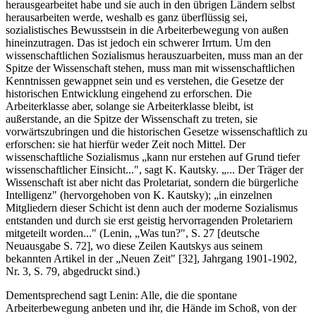
herausgearbeitet habe und sie auch in den übrigen Ländern selbst
herausarbeiten werde, weshalb es ganz überflüssig sei,
sozialistisches Bewusstsein in die Arbeiterbewegung von außen
hineinzutragen. Das ist jedoch ein schwerer Irrtum. Um den
wissenschaftlichen Sozialismus herauszuarbeiten, muss man an der
Spitze der Wissenschaft stehen, muss man mit wissenschaftlichen
Kenntnissen gewappnet sein und es verstehen, die Gesetze der
historischen Entwicklung eingehend zu erforschen. Die
Arbeiterklasse aber, solange sie Arbeiterklasse bleibt, ist
außerstande, an die Spitze der Wissenschaft zu treten, sie
vorwärtszubringen und die historischen Gesetze wissenschaftlich zu
erforschen: sie hat hierfür weder Zeit noch Mittel. Der
wissenschaftliche Sozialismus „kann nur erstehen auf Grund tiefer
wissenschaftlicher Einsicht...", sagt K. Kautsky. „... Der Träger der
Wissenschaft ist aber nicht das Proletariat, sondern die bürgerliche
Intelligenz" (hervorgehoben von K. Kautsky); „in einzelnen
Mitgliedern dieser Schicht ist denn auch der moderne Sozialismus
entstanden und durch sie erst geistig hervorragenden Proletariern
mitgeteilt worden..." (Lenin, „Was tun?", S. 27 [deutsche
Neuausgabe S. 72], wo diese Zeilen Kautskys aus seinem
bekannten Artikel in der „Neuen Zeit" [32], Jahrgang 1901-1902,
Nr. 3, S. 79, abgedruckt sind.)
Dementsprechend sagt Lenin: Alle, die die spontane
Arbeiterbewegung anbeten und ihr, die Hände im Schoß, von der