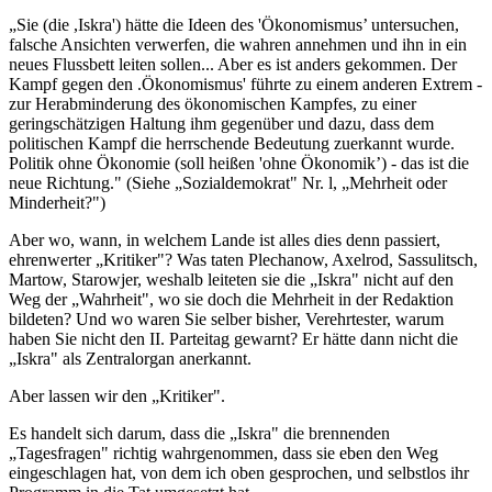
„Sie (die ,Iskra') hätte die Ideen des 'Ökonomismus’ untersuchen,
falsche Ansichten verwerfen, die wahren annehmen und ihn in ein
neues Flussbett leiten sollen... Aber es ist anders gekommen. Der
Kampf gegen den .Ökonomismus' führte zu einem anderen Extrem -
zur Herabminderung des ökonomischen Kampfes, zu einer
geringschätzigen Haltung ihm gegenüber und dazu, dass dem
politischen Kampf die herrschende Bedeutung zuerkannt wurde.
Politik ohne Ökonomie (soll heißen 'ohne Ökonomik’) - das ist die
neue Richtung." (Siehe „Sozialdemokrat" Nr. l, „Mehrheit oder
Minderheit?")
Aber wo, wann, in welchem Lande ist alles dies denn passiert,
ehrenwerter „Kritiker"? Was taten Plechanow, Axelrod, Sassulitsch,
Martow, Starowjer, weshalb leiteten sie die „Iskra" nicht auf den
Weg der „Wahrheit", wo sie doch die Mehrheit in der Redaktion
bildeten? Und wo waren Sie selber bisher, Verehrtester, warum
haben Sie nicht den II. Parteitag gewarnt? Er hätte dann nicht die
„Iskra" als Zentralorgan anerkannt.
Aber lassen wir den „Kritiker".
Es handelt sich darum, dass die „Iskra" die brennenden
„Tagesfragen" richtig wahrgenommen, dass sie eben den Weg
eingeschlagen hat, von dem ich oben gesprochen, und selbstlos ihr