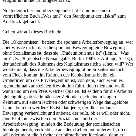
Programm in die Tat umgesetzt hat.
Noch deutlicher und überzeugender hat Lenin in seinem
vortrefflichen Buch „Was tun?" den Standpunkt der „Iskra" zum
Ausdruck gebracht.
Gehen wir auf dieses Buch ein.
Die „Ökonomisten" beteten die spontane Arbeiterbewegung an, wer
aber wüsste nicht, dass die spontane Bewegung eine Bewegung
ohne Sozialismus ist, dass sie „Tradeunionismus ist" (Lenin, „Was
tun?", S. 28 [deutsche Neuausgabe, Berlin 1949, 3.Auflage, S. 73]),
der außerhalb des Rahmens des Kapitalismus nichts sehen will? Wer
wüsste nicht, dass die Arbeiterbewegung ohne Sozialismus nicht
vom Fleck kommt, im Rahmen des Kapitalismus bleibt, ein
Umherirren um das Privateigentum ist, von dem, auch wenn es
irgendeinmal zur sozialen Revolution führt, doch niemand weiß,
wann und um den Preis welcher Qualen. Ist es denn für die Arbeiter
gleichgültig, ob sie in nächster Zeit oder nach einem langen
Zeitraum, auf einem leichten oder schwierigen Wege das „gelobte
Land" betreten werden? Es ist klar, jeder, der die spontane
Bewegung verherrlicht und anbetet, der reißt, ob er will oder nicht,
eine Kluft auf zwischen dem Sozialismus und der
Arbeiterbewegung, mindert die Bedeutung der sozialistischen
Ideologie herab, vertreibt sie aus dem Leben und unterwirft, ob er
will oder nicht, die Arbeiter der bürgerlichen Ideologie, denn er