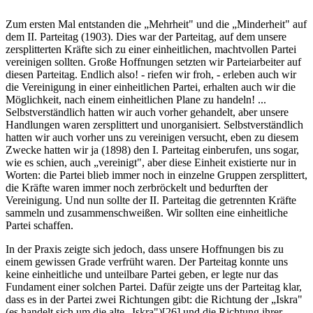
Zum ersten Mal entstanden die „Mehrheit" und die „Minderheit" auf
dem II. Parteitag (1903). Dies war der Parteitag, auf dem unsere
zersplitterten Kräfte sich zu einer einheitlichen, machtvollen Partei
vereinigen sollten. Große Hoffnungen setzten wir Parteiarbeiter auf
diesen Parteitag. Endlich also! - riefen wir froh, - erleben auch wir
die Vereinigung in einer einheitlichen Partei, erhalten auch wir die
Möglichkeit, nach einem einheitlichen Plane zu handeln! ...
Selbstverständlich hatten wir auch vorher gehandelt, aber unsere
Handlungen waren zersplittert und unorganisiert. Selbstverständlich
hatten wir auch vorher uns zu vereinigen versucht, eben zu diesem
Zwecke hatten wir ja (1898) den I. Parteitag einberufen, uns sogar,
wie es schien, auch „vereinigt", aber diese Einheit existierte nur in
Worten: die Partei blieb immer noch in einzelne Gruppen zersplittert,
die Kräfte waren immer noch zerbröckelt und bedurften der
Vereinigung. Und nun sollte der II. Parteitag die getrennten Kräfte
sammeln und zusammenschweißen. Wir sollten eine einheitliche
Partei schaffen.
In der Praxis zeigte sich jedoch, dass unsere Hoffnungen bis zu
einem gewissen Grade verfrüht waren. Der Parteitag konnte uns
keine einheitliche und unteilbare Partei geben, er legte nur das
Fundament einer solchen Partei. Dafür zeigte uns der Parteitag klar,
dass es in der Partei zwei Richtungen gibt: die Richtung der „Iskra"
(es handelt sich um die alte „Iskra")[26] und die Richtung ihrer