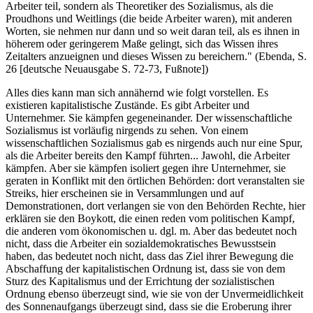
Arbeiter teil, sondern als Theoretiker des Sozialismus, als die
Proudhons und Weitlings (die beide Arbeiter waren), mit anderen
Worten, sie nehmen nur dann und so weit daran teil, als es ihnen in
höherem oder geringerem Maße gelingt, sich das Wissen ihres
Zeitalters anzueignen und dieses Wissen zu bereichern." (Ebenda, S.
26 [deutsche Neuausgabe S. 72-73, Fußnote])
Alles dies kann man sich annähernd wie folgt vorstellen. Es
existieren kapitalistische Zustände. Es gibt Arbeiter und
Unternehmer. Sie kämpfen gegeneinander. Der wissenschaftliche
Sozialismus ist vorläufig nirgends zu sehen. Von einem
wissenschaftlichen Sozialismus gab es nirgends auch nur eine Spur,
als die Arbeiter bereits den Kampf führten... Jawohl, die Arbeiter
kämpfen. Aber sie kämpfen isoliert gegen ihre Unternehmer, sie
geraten in Konflikt mit den örtlichen Behörden: dort veranstalten sie
Streiks, hier erscheinen sie in Versammlungen und auf
Demonstrationen, dort verlangen sie von den Behörden Rechte, hier
erklären sie den Boykott, die einen reden vom politischen Kampf,
die anderen vom ökonomischen u. dgl. m. Aber das bedeutet noch
nicht, dass die Arbeiter ein sozialdemokratisches Bewusstsein
haben, das bedeutet noch nicht, dass das Ziel ihrer Bewegung die
Abschaffung der kapitalistischen Ordnung ist, dass sie von dem
Sturz des Kapitalismus und der Errichtung der sozialistischen
Ordnung ebenso überzeugt sind, wie sie von der Unvermeidlichkeit
des Sonnenaufgangs überzeugt sind, dass sie die Eroberung ihrer