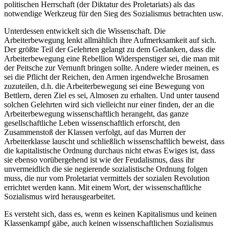
politischen Herrschaft (der Diktatur des Proletariats) als das
notwendige Werkzeug für den Sieg des Sozialismus betrachten usw.
Unterdessen entwickelt sich die Wissenschaft. Die
Arbeiterbewegung lenkt allmählich ihre Aufmerksamkeit auf sich.
Der größte Teil der Gelehrten gelangt zu dem Gedanken, dass die
Arbeiterbewegung eine Rebellion Widerspenstiger sei, die man mit
der Peitsche zur Vernunft bringen sollte. Andere wieder meinen, es
sei die Pflicht der Reichen, den Armen irgendwelche Brosamen
zuzuteilen, d.h. die Arbeiterbewegung sei eine Bewegung von
Bettlern, deren Ziel es sei, Almosen zu erhalten. Und unter tausend
solchen Gelehrten wird sich vielleicht nur einer finden, der an die
Arbeiterbewegung wissenschaftlich herangeht, das ganze
gesellschaftliche Leben wissenschaftlich erforscht, den
Zusammenstoß der Klassen verfolgt, auf das Murren der
Arbeiterklasse lauscht und schließlich wissenschaftlich beweist, dass
die kapitalistische Ordnung durchaus nicht etwas Ewiges ist, dass
sie ebenso vorübergehend ist wie der Feudalismus, dass ihr
unvermeidlich die sie negierende sozialistische Ordnung folgen
muss, die nur vom Proletariat vermittels der sozialen Revolution
errichtet werden kann. Mit einem Wort, der wissenschaftliche
Sozialismus wird herausgearbeitet.
Es versteht sich, dass es, wenn es keinen Kapitalismus und keinen
Klassenkampf gäbe, auch keinen wissenschaftlichen Sozialismus