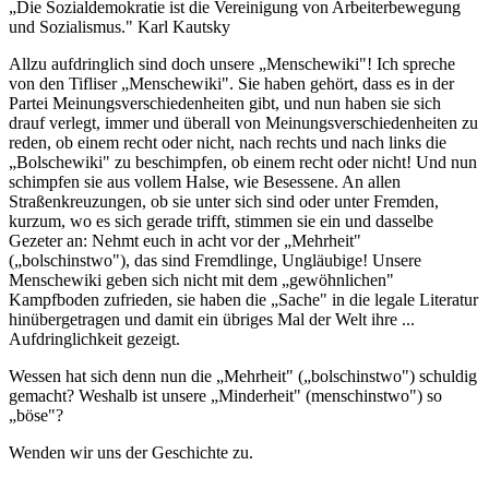
„Die Sozialdemokratie ist die Vereinigung von Arbeiterbewegung
und Sozialismus." Karl Kautsky
Allzu aufdringlich sind doch unsere „Menschewiki"! Ich spreche
von den Tifliser „Menschewiki". Sie haben gehört, dass es in der
Partei Meinungsverschiedenheiten gibt, und nun haben sie sich
drauf verlegt, immer und überall von Meinungsverschiedenheiten zu
reden, ob einem recht oder nicht, nach rechts und nach links die
„Bolschewiki" zu beschimpfen, ob einem recht oder nicht! Und nun
schimpfen sie aus vollem Halse, wie Besessene. An allen
Straßenkreuzungen, ob sie unter sich sind oder unter Fremden,
kurzum, wo es sich gerade trifft, stimmen sie ein und dasselbe
Gezeter an: Nehmt euch in acht vor der „Mehrheit"
(„bolschinstwo"), das sind Fremdlinge, Ungläubige! Unsere
Menschewiki geben sich nicht mit dem „gewöhnlichen"
Kampfboden zufrieden, sie haben die „Sache" in die legale Literatur
hinübergetragen und damit ein übriges Mal der Welt ihre ...
Aufdringlichkeit gezeigt.
Wessen hat sich denn nun die „Mehrheit" („bolschinstwo") schuldig
gemacht? Weshalb ist unsere „Minderheit" (menschinstwo") so
„böse"?
Wenden wir uns der Geschichte zu.