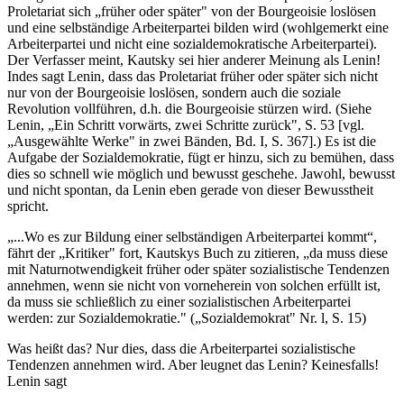
Proletariat sich „früher oder später" von der Bourgeoisie loslösen
und eine selbständige Arbeiterpartei bilden wird (wohlgemerkt eine
Arbeiterpartei und nicht eine sozialdemokratische Arbeiterpartei).
Der Verfasser meint, Kautsky sei hier anderer Meinung als Lenin!
Indes sagt Lenin, dass das Proletariat früher oder später sich nicht
nur von der Bourgeoisie loslösen, sondern auch die soziale
Revolution vollführen, d.h. die Bourgeoisie stürzen wird. (Siehe
Lenin, „Ein Schritt vorwärts, zwei Schritte zurück", S. 53 [vgl.
„Ausgewählte Werke" in zwei Bänden, Bd. I, S. 367].) Es ist die
Aufgabe der Sozialdemokratie, fügt er hinzu, sich zu bemühen, dass
dies so schnell wie möglich und bewusst geschehe. Jawohl, bewusst
und nicht spontan, da Lenin eben gerade von dieser Bewusstheit
spricht.
„...Wo es zur Bildung einer selbständigen Arbeiterpartei kommt“,
fährt der „Kritiker" fort, Kautskys Buch zu zitieren, „da muss diese
mit Naturnotwendigkeit früher oder später sozialistische Tendenzen
annehmen, wenn sie nicht von vorneherein von solchen erfüllt ist,
da muss sie schließlich zu einer sozialistischen Arbeiterpartei
werden: zur Sozialdemokratie." („Sozialdemokrat" Nr. l, S. 15)
Was heißt das? Nur dies, dass die Arbeiterpartei sozialistische
Tendenzen annehmen wird. Aber leugnet das Lenin? Keinesfalls!
Lenin sagt