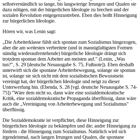
selbstverständlich so lange, bis langwierige Irrungen und Qualen sie
dazu nötigen, mit der bürgerlichen Ideologie zu brechen und der
sozialen Revolution entgegenzustreben. Eben dies heißt Hinneigung
zur bürgerlichen Ideologie.
Hören wir, was Lenin sagt:
„Die Arbeiterklasse fühlt sich spontan zum Sozialismus hingezogen,
aber die am weitesten verbreitete (und in mannigfaltigsten Formen
ständig wiederauferstehende) bürgerliche Ideologie drängt sich
trotzdem spontan dem Arbeiter am meisten auf." (Lenin, „Was
tun?", S. 29 [deutsche Neuausgabe S. 75, Fußnote]). Eben deshalb
unterwirft sich die spontane Arbeiterbewegung, solange sie spontan
ist, solange sie sich nicht mit dem sozialistischen Bewusstsein
vereinigt hat, der bürgerlichen Ideologie und neigt zu dieser
Unterwerfung hin. (Ebenda, S. 28 [vgl. deutsche Neuausgabe S. 74-
75]) "Wäre dem nicht so, dann wäre eine sozialdemokratische
Kritik, eine sozialdemokratische Propaganda überflüssig, dann wäre
auch die „Vereinigung von Arbeiterbewegung und Sozialismus"
überflüssig.
Die Sozialdemokratie ist verpflichtet, diese Hinneigung zur
bürgerlichen Ideologie zu bekämpfen und die; andre Hinneigung zu
fördern - die Hinneigung zum Sozialismus. Natürlich wird sich
irgendeinmal, nach langen Irrungen und Qualen, die spontane