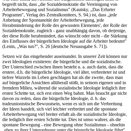
begreift nicht, dass „die Sozialdemokratie die Vereinigung von
Arbeiterbewegung und Sozialismus" (Kautsky, „Das Erfurter
Programm", Verlag des Zentralkomitees, S. 94.) ist, dass „jede
Anbetung der Spontaneität der Arbeiterbewegung, jede
Herabminderung der Rolle des gewussten Elementes', der Rolle der
Sozialdemokratie, zugleich - ganz unabhängig davon, ob derjenige,
der diese Rolle herabmindert, das wünscht oder nicht - die Stärkung
des Einflusses der bürgerlichen Ideologie auf die Arbeiter bedeutet"
(Lenin, „Was tun?", S. 26 [deutsche Neuausgabe S. 71]).
Setzen wir das eingehender auseinander. In unserer Zeit können nur
zwei Ideologien existieren: die bürgerliche und die sozialistische.
Der Unterschied zwischen ihnen besteht u. a. auch darin, dass die
erstere, d.h. die bürgerliche Ideologie, viel älter, verbreiteter ist und
tiefere Wurzeln im Leben geschlagen hat als die zweite, dass man
auf bürgerliche Ansichten allüberall stößt, in seinem eigenen und in
fremdem Milieu, während die sozialistische Ideologie lediglich ihre
ersten Schritte tut, sich erst einen Weg bahnt. Man braucht gar nicht
davon zu reden, dass die bürgerliche Ideologie, d. h. das
tradeunionistische Bewusstsein, wenn es sich um die Verbreitung
der Ideen handelt, sich viel leichter verbreitet und die spontane
Arbeiterbewegung viel breiter erfaßt als die sozialistische Ideologie,
die lediglich ihre ersten Schritte tut. Dies ist umso wahrer, als die
spontane Bewegung - eine Bewegung ohne Sozialismus - ohnehin
„eben zu ihrer Unterordnung unter die bürgerliche Ideologie führt"