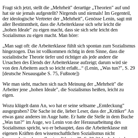
Fragt sich jetzt, stellt die „Mehrheit" derartige „Theorien" auf und
hat sie sie jemals aufgestellt? Nirgends und niemals! Im Gegenteil,
der ideologische Vertreter der „Mehrheit", Genösse Lenin, sagt mit
aller Bestimmtheit, dass die Arbeiterklasse sich sehr leicht die
„hohen Ideale" zu eigen macht, dass sie sich sehr leicht den
Sozialismus zu eigen macht. Man höre:
„Man sagt oft: die Arbeiterklasse fühlt sich spontan zum Sozialismus
hingezogen. Das ist vollkommen richtig in dem Sinne, dass die
sozialistische Theorie tiefer und richtiger als jede andere die
Ursachen des Elends der Arbeiterklasse aufzeigt; darum wird sie
von den Arbeitern auch so leicht erfaßt...“ (Lenin, „Was tun?", S. 29
[deutsche Neuausgabe S. 75, Fußnote])
Wie man sieht, machen sich nach Meinung der „Mehrheit" die
Arbeiter jene „hohen Ideale", die Sozialismus heißen, leicht zu
eigen.
Wozu klügelt dann An, wo hat er seine seltsame „Entdeckung"
ausgegraben? Die Sache ist die, lieber Leser, dass der „Kritiker" An
etwas ganz anderes im Auge hatte. Er hatte die Stelle in dem Buche
„Was tun?" im Auge, wo Lenin von der Herausarbeitung des
Sozialismus spricht, wo er behauptet, dass die Arbeiterklasse mit
eigenen Kräften den wissenschaftlichen Sozialismus nicht