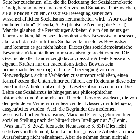
Seite her zuschauen, alle, die die Bedeutung der Sozialdemokratie
ständig herabmindern und den Struves und Subatows Platz machen,
sie alle bilden sich ein, dass diese Bewegung selber den
wissenschaftlichen Sozialismus herausarbeiten wird. „Aber das ist
ein tiefer Irrtum“ (Ebenda, S. 26 [deutsche Neuausgabe S. 71])
Manche glauben, die Petersburger Arbeiter, die in den neunziger
Jahren streikten, hätten sozialdemokratisches Bewusstsein besessen,
aber auch das ist ein Irrtum. Sie hatten kein solches Bewusstsein
„und konnten es gar nicht haben. Dieses (das sozialdemokratische
Bewusstsein) konnte ihnen nur von außen gebracht werden. Die
Geschichte aller Länder zeugt davon, dass die Arbeiterklasse aus
eigenen Kräften nur ein tradeunionistisches Bewusstsein
herauszuarbeiten vermag, d. h. die Überzeugung von der
Notwendigkeit, sich in Verbänden zusammenzuschließen, einen
Kampf gegen die Unternehmer zu führen, der Regierung diese oder
jene für die Arbeiter notwendigen Gesetze abzutrotzen u.a.m. Die
Lehre des Sozialismus ist hingegen aus philosophischen,
historischen und ökonomischen Theorien hervorgewachsen, die von
den gebildeten Vertretern der besitzenden Klassen, der Intelligenz,
ausgearbeitet wurden. Auch die Begründer des modernen
wissenschaftlichen Sozialismus, Marx und Engels, gehörten ihrer
sozialen Stellung nach der bürgerlichen Intelligenz an." (Lenin,
„Was tun?", S. 20-21 [deutsche Neuausgabe S. 63]) Dies heißt
selbstverständlich nicht, fährt Lenin fort, „dass die Arbeiter an dieser
Ausarbeitung nicht teilnehmen. Aber sie nehmen daran nicht als