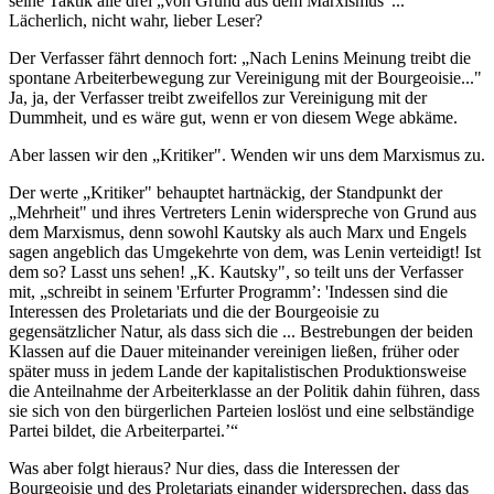
seine Taktik alle drei „von Grund aus dem Marxismus"...
Lächerlich, nicht wahr, lieber Leser?
Der Verfasser fährt dennoch fort: „Nach Lenins Meinung treibt die
spontane Arbeiterbewegung zur Vereinigung mit der Bourgeoisie..."
Ja, ja, der Verfasser treibt zweifellos zur Vereinigung mit der
Dummheit, und es wäre gut, wenn er von diesem Wege abkäme.
Aber lassen wir den „Kritiker". Wenden wir uns dem Marxismus zu.
Der werte „Kritiker" behauptet hartnäckig, der Standpunkt der
„Mehrheit" und ihres Vertreters Lenin widerspreche von Grund aus
dem Marxismus, denn sowohl Kautsky als auch Marx und Engels
sagen angeblich das Umgekehrte von dem, was Lenin verteidigt! Ist
dem so? Lasst uns sehen! „K. Kautsky", so teilt uns der Verfasser
mit, „schreibt in seinem 'Erfurter Programm’: 'Indessen sind die
Interessen des Proletariats und die der Bourgeoisie zu
gegensätzlicher Natur, als dass sich die ... Bestrebungen der beiden
Klassen auf die Dauer miteinander vereinigen ließen, früher oder
später muss in jedem Lande der kapitalistischen Produktionsweise
die Anteilnahme der Arbeiterklasse an der Politik dahin führen, dass
sie sich von den bürgerlichen Parteien loslöst und eine selbständige
Partei bildet, die Arbeiterpartei.’“
Was aber folgt hieraus? Nur dies, dass die Interessen der
Bourgeoisie und des Proletariats einander widersprechen, dass das