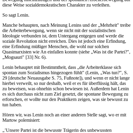
diese Weise sozialdemokratischen Charakter zu verleihen.
So sagt Lenin.
Manche behaupten, nach Meinung Lenins und der „Mehrheit" treibe
die Arbeiterbewegung, wenn sie nicht mit der sozialistischen
Ideologie verbunden ist, dem Untergang entgegen und werde die
soziale Revolution nicht erreichen. Dies ist jedoch eine Erfindung,
eine Erfindung müßiger Menschen, die wohl nur solchen
Quasimarxisten wie An einfallen konnte (siehe „Was ist die Partei?",
„Mogsauri" [33] Nr. 6).
Lenin behauptet mit Bestimmtheit, dass „die Arbeiterklasse sich
spontan zum Sozialismus hingezogen fühlt" (Lenin, „Was tun?", S.
29 [deutsche Neuausgabe S. 75, Fußnote]), und wenn er nicht lange
hierbei verweilt, so nur deshalb, weil er es für überflüssig hält, das
zu beweisen, was ohnehin schon bewiesen ist. Außerdem hat Lenin
es sich durchaus nicht zum Ziel gesetzt, die spontane Bewegung zu
erforschen, er wollte nur den Praktikern zeigen, was sie bewusst zu
tun haben.
Hören wir, was Lenin noch an einer anderen Stelle sagt, wo er mit
Martow polemisiert:
„’Unsere Partei ist die bewusste Trägerin des unbewussten