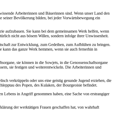
nwissende Arbeiterinnen und Bäuerinnen sind. Wenn unser Land den
lfte seiner Bevölkerung bilden, bei jeder Vorwärtsbewegung ein
ustrie aufzubauen. Sie kann bei dem gemeinsamen Werk helfen, wenn
türlich nicht aus bösem Willen, sondern infolge ihrer Unwissenheit.
rtschaft zur Entwicklung, zum Gedeihen, zum Aufblühen zu bringen.
ie kann das ganze Werk hemmen, wenn sie auch fernerhin in
tsorgane, sie können in die Sowjets, in die Genossenschaftsorgane
ern, sie festigen und weiterentwickeln. Die Arbeiterinnen und
lisch verkrüppeln oder uns eine geistig gesunde Jugend erziehen, die
chlepptau des Popen, des Kulaken, der Bourgeoisie befindet.
uen Lebens in Angriff genommen haben, eine Sache von erstrangiger
fklärung der werktätigen Frauen geschaffen hat, von wahrhaft