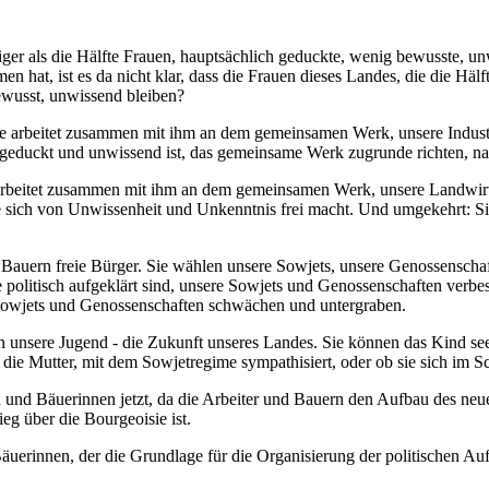
ger als die Hälfte Frauen, hauptsächlich geduckte, wenig bewusste, u
n hat, ist es da nicht klar, dass die Frauen dieses Landes, die die Hä
wusst, unwissend bleiben?
r. Sie arbeitet zusammen mit ihm an dem gemeinsamen Werk, unsere Ind
ie geduckt und unwissend ist, das gemeinsame Werk zugrunde richten, na
ie arbeitet zusammen mit ihm an dem gemeinsamen Werk, unsere Landwi
e sich von Unwissenheit und Unkenntnis frei macht. Und umgekehrt: S
Bauern freie Bürger. Sie wählen unsere Sowjets, unsere Genossenschaf
olitisch aufgeklärt sind, unsere Sowjets und Genossenschaften verbess
Sowjets und Genossenschaften schwächen und untergraben.
en unsere Jugend - die Zukunft unseres Landes. Sie können das Kind see
 die Mutter, mit dem Sowjetregime sympathisiert, oder ob sie sich im S
en und Bäuerinnen jetzt, da die Arbeiter und Bauern den Aufbau des ne
eg über die Bourgeoisie ist.
äuerinnen, der die Grundlage für die Organisierung der politischen Au