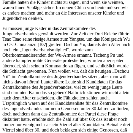
Familie hatten die Kinder nichts zu sagen, und wenn sie weinten,
waren ihnen Schläge sicher. Im neuen China von heute müssen wir
es anders machen und mehr an die Interessen unserer Kinder und
Jugendlichen denken.
Es müssen junge Kader in das Zentralkomitee des
Jungendverbandes gewählt werden. Zur Zeit der Drei Reiche führte
Tsao Tsao seine riesige Armee zum Yangtse, um das Königreich Wu
in Ost-China anzu
|107|
greifen. Dschou Yü, damals dem Alter nach
noch ein „Jugendverbandsmitglied“, wurde zum
Oberkommandierenden der Wu-Armee ernannt. Tscheng Pu und
andere kampferprobte Generäle protestierten, wurden aber später
überredet, sich seinem Kommando zu fügen, und schließlich wurde
die Schlacht gewonnen. Nun wollen wir, daß die heutigen „Dschou
Yü“ im Zentralkomitee des Jugendverbandes sitzen, aber man will
nichts davon hören! Lauter ältere Leute sind Kandidaten für das
Zentralkomitee des Jugendverbandes, viel zu wenig junge Leute
sind darunter. Kann das so gehen? Natürlich können wir nicht allein
nach dem Alter entscheiden, die Fähigkeiten zählen auch.
Ursprünglich waren auf der Kandidatenliste für das Zentralkomitee
des Jugendverbandes nur neun Genossen unter 30 Jahren zu finden,
doch nachdem dann das Zentralkomitee der Partei diese Frage
diskutiert hatte, erhöhte sich die Zahl auf über 60; das ist aber noch
immer nur wenig mehr als ein Viertel aller Kandidaten. Beinahe drei
Viertel sind über 30, und doch beklagen sich einige Genossen, daß