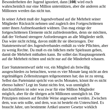
Besonderheiten der Jugend ignoriert, dann
|108|
wird euch
wahrscheinlich nur eine Million unterstützen, aber die anderen acht
Millionen werden das nicht tun.
In seiner Arbeit muß der Jugendverband auf die Mehrheit seiner
Mitglieder Rücksicht nehmen und zugleich den Fortgeschrittenen
unter ihnen Aufmerksamkeit widmen. Das mag einige der
fortgeschrittenen Elemente nicht zufriedenstellen, denn sie möchten,
daß der Verband strengere Anforderungen an alle Mitglieder stellt.
Das wäre nicht richtig, davon müßt ihr sie überzeugen. Der
Statutenentwurf des Jugendverbandes enthält zu viele Pflichten, aber
zu wenig Rechte. Da muß es ein bißchen mehr Spielraum geben,
damit die Mehrheit mithalten kann. Ihr solltet das Hauptaugenmerk
auf die Mehrheit richten und nicht nur auf die Minderheit schauen.
Euer Statutenentwurf sieht vor, ein Mitglied als freiwillig
ausgeschieden zu betrachten, wenn es vier Monate lang nicht an den
regelmäßigen Zellensitzungen teilgenommen hat; das ist zu streng.
Selbst das Parteistatut spricht von sechs Monaten, könnt ihr es nicht
ebenso halten? Legt im Statut nichts fest, was unmöglich
durchzuführen ist oder was zwar für eine Million Mitglieder
möglich, aber für die übrigen acht Millionen unmöglich ist. Die
Prinzipien müssen auf flexible Weise angewandt werden. Zwischen
dem, was sein sollte, und dem, was ist besteht ein Unterschied. Es
braucht Jahre, um bestimmte Artikel unserer Gesetze wirklich