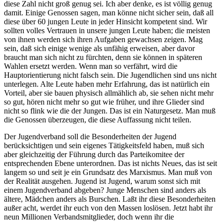
diese Zahl nicht groß genug sei. Ich aber denke, es ist völlig genug
damit. Einige Genossen sagen, man könne nicht sicher sein, daß all
diese über 60 jungen Leute in jeder Hinsicht kompetent sind. Wir
sollten volles Vertrauen in unsere jungen Leute haben; die meisten
von ihnen werden sich ihren Aufgaben ge­wachsen zeigen. Mag
sein, daß sich einige wenige als unfähig erweisen, aber davor
braucht man sich nicht zu fürchten, denn sie können in späteren
Wahlen ersetzt werden. Wenn man so verfährt, wird die
Hauptorientierung nicht falsch sein. Die Jugendlichen sind uns nicht
unterlegen. Alte Leute haben mehr Erfahrung, das ist natürlich ein
Vorteil, aber sie bauen physisch allmählich ab, sie sehen nicht mehr
so gut, hören nicht mehr so gut wie früher, und ihre Glieder sind
nicht so flink wie die der Jungen. Das ist ein Naturgesetz. Man muß
die Genossen überzeugen, die diese Auffassung nicht teilen.
Der Jugendverband soll die Besonderheiten der Jugend
berücksichtigen und sein eigenes Tätigkeitsfeld haben, muß sich
aber gleichzeitig der Führung durch das Parteikomitee der
entsprechenden Ebene unterordnen. Das ist nichts Neues, das ist seit
langem so und seit je ein Grundsatz des Marxismus. Man muß von
der Realität ausgehen. Jugend ist Jugend, warum sonst sich mit
einem Jugendverband abgeben? Junge Menschen sind anders als
ältere, Mädchen anders als Burschen. Laßt ihr diese Besonderheiten
außer acht, werdet ihr euch von den Massen loslösen. Jetzt habt ihr
neun Millionen Verbandsmitglieder, doch wenn ihr die