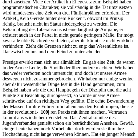
durchzusetzen. Viele der Artikel im Ehegesetz zum Beispiel haben
programmatischen Charakter, sie vollständig in die Tat umzusetzen
wird mindestens eine Zeit von drei Fünfjahrplänen erfordern. Der
Artikel „Kein Gerede hinter dem Rücken“, obwohl im Prinzip
richtig, braucht nicht im Statut niedergelegt zu werden. Die
Bekämpfung des Liberalismus ist eine langfristige Aufgabe, er
existiert auch in der Partei in nicht gerade geringem Maße. Ihr mögt
zwar alle üble Nachrede verbieten, aber ihr könnt sie nicht wirklich
verhindern. Zieht die Grenzen nicht zu eng; das Wesentlichste ist,
klar zwischen uns und dem Feind zu unterscheiden.
Prestige erwirkt man sich nur allmählich. Es gab eine Zeit, da waren
in der Armee Leute, die Spottlieder über andere machten. Wir haben
das weder verboten noch untersucht, und doch ist unsere Armee
deswegen nicht zusammengebrochen. Wir haben nur einige wenige,
aber dafür wesentliche Dinge fest in die Hand genommen, zum
Beispiel haben wir die drei Hauptregeln der Disziplin und die acht
Punkte zur Beachtung durchgesetzt; so wurde unsere Armee
schrittweise auf den richtigen Weg geführt. Die echte Bewunderung
der Massen für ihre Führer rührt allein aus den Erfahrungen, die sie
in der revolutionä-
|109|
ren Praxis mit ihnen machen. Vertrauen
kommt aus wirklichem Verstehen. Das Zentralkomitee des
Jugendverbandes genießt schon ein beträchtliches Ansehen. Gewiß,
einige Leute haben noch Vorbehalte, doch werden sie ihm ihre
Hochachtung nicht lange verwehren können. Hat ein junger Mensch