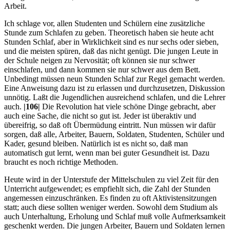
Arbeit.
Ich schlage vor, allen Studenten und Schülern eine zusätzliche
Stunde zum Schlafen zu geben. Theoretisch haben sie heute acht
Stunden Schlaf, aber in Wirklichkeit sind es nur sechs oder sieben,
und die meisten spüren, daß das nicht genügt. Die jungen Leute in
der Schule neigen zu Nervosität; oft können sie nur schwer
einschlafen, und dann kommen sie nur schwer aus dem Bett.
Unbedingt müssen neun Stunden Schlaf zur Regel gemacht werden.
Eine Anweisung dazu ist zu erlassen und durchzusetzen, Diskussion
unnötig. Laßt die Jugendlichen aus­reichend schlafen, und die Lehrer
auch.
|106|
Die Revolution hat viele schöne Dinge gebracht, aber
auch eine Sache, die nicht so gut ist. Jeder ist überaktiv und
übereifrig, so daß oft Übermüdung eintritt. Nun müssen wir dafür
sorgen, daß alle, Ar­beiter, Bauern, Soldaten, Studenten, Schüler und
Kader, gesund bleiben. Natürlich ist es nicht so, daß man
automatisch gut lernt, wenn man bei guter Gesundheit ist. Dazu
braucht es noch richtige Methoden.
Heute wird in der Unterstufe der Mittelschulen zu viel Zeit für den
Unterricht aufgewendet; es empfiehlt sich, die Zahl der Stunden
ange­messen einzuschränken. Es finden zu oft Aktivistensitzungen
statt; auch diese sollten weniger werden. Sowohl dem Studium als
auch Unterhaltung, Erholung und Schlaf muß volle Aufmerksamkeit
ge­schenkt werden. Die jungen Arbeiter, Bauern und Soldaten lernen