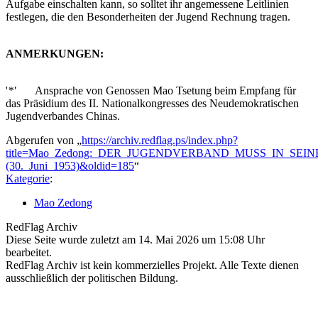
Aufgabe einschalten kann, so solltet ihr angemessene Leitlinien
festlegen, die den Besonderheiten der Jugend Rechnung tragen.
ANMERKUNGEN:
'
*'
Ansprache von Genossen Mao Tsetung beim Empfang für
das Präsidium des II. Nationalkongresses des Neudemokratischen
Jugendverbandes Chinas.
Abgerufen von „
https://archiv.redflag.ps/index.php?
title=Mao_Zedong:_DER_JUGENDVERBAND_MUSS_IN_S
(30._Juni_1953)&oldid=185
“
Kategorie
:
Mao Zedong
RedFlag Archiv
Diese Seite wurde zuletzt am 14. Mai 2026 um 15:08 Uhr
bearbeitet.
RedFlag Archiv ist kein kommerzielles Projekt. Alle Texte dienen
ausschließlich der politischen Bildung.