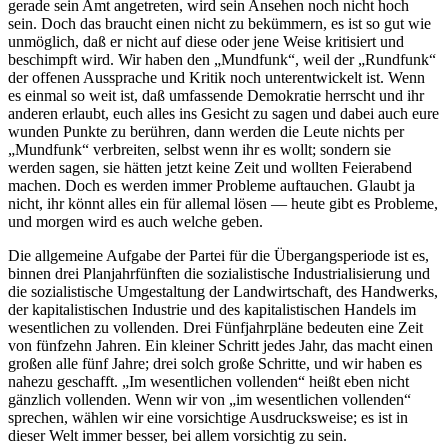
gerade sein Amt angetreten, wird sein Ansehen noch nicht hoch
sein. Doch das braucht einen nicht zu bekümmern, es ist so gut wie
unmöglich, daß er nicht auf diese oder jene Weise kritisiert und
beschimpft wird. Wir haben den „Mundfunk“, weil der „Rundfunk“
der offenen Aussprache und Kritik noch unterentwickelt ist. Wenn
es einmal so weit ist, daß umfassende Demokratie herrscht und ihr
anderen erlaubt, euch alles ins Gesicht zu sagen und dabei auch eure
wunden Punkte zu berühren, dann werden die Leute nichts per
„Mundfunk“ verbreiten, selbst wenn ihr es wollt; sondern sie
werden sagen, sie hätten jetzt keine Zeit und wollten Feierabend
machen. Doch es werden immer Probleme auftauchen. Glaubt ja
nicht, ihr könnt alles ein für allemal lösen — heute gibt es Probleme,
und morgen wird es auch welche geben.
Die allgemeine Aufgabe der Partei für die Übergangsperiode ist es,
binnen drei Planjahrfünften die sozialistische Industrialisierung und
die sozialistische Umgestaltung der Landwirtschaft, des Handwerks,
der kapitalistischen Industrie und des kapitalistischen Handels im
wesentlichen zu vollenden. Drei Fünfjahrpläne bedeuten eine Zeit
von fünfzehn Jahren. Ein kleiner Schritt jedes Jahr, das macht einen
großen alle fünf Jahre; drei solch große Schritte, und wir haben es
nahezu geschafft. „Im wesentlichen vollenden“ heißt eben nicht
gänzlich vollenden. Wenn wir von „im wesentlichen vollenden“
sprechen, wählen wir eine vorsichtige Ausdrucksweise; es ist in
dieser Welt immer besser, bei allem vorsichtig zu sein.