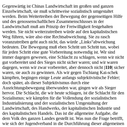
Gegenwärtig ist Chinas Landwirtschaft im großen und ganzen
Einzelwirtschaft, sie muß schrittweise sozialistisch umgestaltet
werden. Beim Weitertreiben der Bewegung der gegenseitigen Hilfe
und des genossenschaftlichen Zusammenschlusses in der
Landwirtschaft muß am Prinzip der Freiwilligkeit festgehalten
werden. Sie nicht weiterzutreiben würde auf den kapitalistischen
Weg führen, wäre also eine Rechtsabweichung. Sie zu rasch
voranzutreiben geht auch nicht, das würde „Links“abweichung
bedeuten. Die Bewegung muß eben Schritt um Schritt tun, wobei
für jeden Schritt eine gute Vorbereitung notwendig ist. Wir sind
immer dagegen gewesen, eine Schlacht zu schlagen, wenn wir nicht
gut vorbereitet und des Sieges nicht sicher waren; und wir waren
dagegen, wenn wir zwar vorbereitet, aber dennoch nicht
|110|
sicher
waren, sie auch zu gewinnen. Als wir gegen Tschiang Kai-schek
kämpften, begingen einige Leute anfangs subjektivistische Fehler;
doch später, als dieser Subjektivismus durch eine
Ausrichtungsbewegung überwunden war, gingen wir als Sieger
hervor. Die Schlacht, die wir heute schlagen, ist die Schlacht für den
Sozialismus; wir kämpfen für die Vollendung der sozialistischen
Industrialisierung und der sozialistischen Umgestaltung der
Landwirtschaft, des Handwerks, der kapitalistischen Industrie und
des kapitalistischen Handels. Das ist die allgemeine Aufgabe, die
dem Volk des ganzen Landes gestellt ist. Was nun die Frage betrifft,
wie sich der Jugendverband in die Durchführung dieser allgemeinen