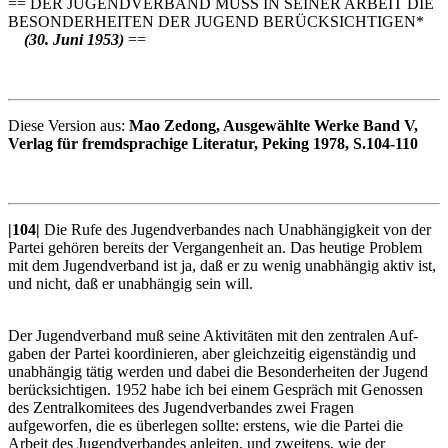
== DER JUGENDVERBAND MUSS IN SEINER ARBEIT DIE
BESONDERHEITEN DER JUGEND BERÜCKSICHTIGEN*
(30. Juni 1953)
==
Diese Version aus:
Mao Zedong, Ausgewählte Werke Band V,
Verlag für fremdsprachige Literatur, Peking 1978, S.104-110
|104|
Die Rufe des Jugendverbandes nach Unabhängigkeit von der
Partei gehören bereits der Vergangenheit an. Das heutige Problem
mit dem Jugendverband ist ja, daß er zu wenig unabhängig aktiv ist,
und nicht, daß er unabhängig sein will.
Der Jugendverband muß seine Aktivitäten mit den zentralen Auf­
gaben der Partei koordinieren, aber gleichzeitig eigenständig und
unabhängig tätig werden und dabei die Besonderheiten der Jugend
berücksichtigen. 1952 habe ich bei einem Gespräch mit Genossen
des Zentralkomitees des Jugendverbandes zwei Fragen
aufgeworfen, die es überlegen sollte: erstens, wie die Partei die
Arbeit des Jugendverbandes anleiten, und zweitens, wie der