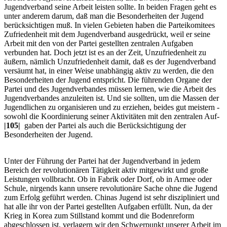
Jugendverband seine Arbeit leisten sollte. In beiden Fragen geht es
unter anderem darum, daß man die Besonderheiten der Jugend
berücksichtigen muß. In vielen Gebieten haben die Parteikomitees
Zufriedenheit mit dem Jugendverband ausgedrückt, weil er seine
Arbeit mit den von der Partei gestellten zentralen Aufgaben
verbunden hat. Doch jetzt ist es an der Zeit, Unzufriedenheit zu
äußern, nämlich Unzufriedenheit damit, daß es der Jugendverband
versäumt hat, in einer Weise unabhängig aktiv zu werden, die den
Besonderheiten der Jugend entspricht. Die führenden Organe der
Partei und des Jugendverbandes müssen lernen, wie die Arbeit des
Jugendverbandes anzuleiten ist. Und sie sollten, um die Massen der
Jugendlichen zu organisieren und zu erziehen, beides gut meistern -
sowohl die Koordinierung seiner Aktivitäten mit den zentralen Auf­
|105|
gaben der Partei als auch die Berücksichtigung der
Besonderheiten der Jugend.
Unter der Führung der Partei hat der Jugendverband in jedem
Bereich der revolutionären Tätigkeit aktiv mitgewirkt und große
Leistungen vollbracht. Ob in Fabrik oder Dorf, ob in Armee oder
Schule, nirgends kann unsere revolutionäre Sache ohne die Jugend
zum Erfolg geführt werden. Chinas Jugend ist sehr diszipliniert und
hat alle ihr von der Partei gestellten Aufgaben erfüllt. Nun, da der
Krieg in Korea zum Stillstand kommt und die Bodenreform
abgeschlossen ist, verlagern wir den Schwerpunkt unserer Arbeit im