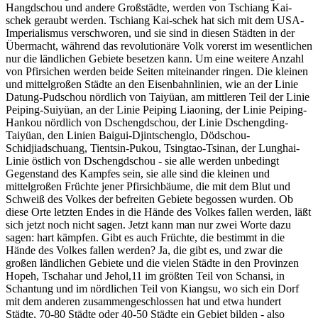
Hangdschou und andere Großstädte, werden von Tschiang Kai-
schek geraubt werden. Tschiang Kai-schek hat sich mit dem USA-
Imperialismus verschworen, und sie sind in diesen Städten in der
Übermacht, während das revolutionäre Volk vorerst im wesentlichen
nur die ländlichen Gebiete besetzen kann. Um eine weitere Anzahl
von Pfirsichen werden beide Seiten miteinander ringen. Die kleinen
und mittelgroßen Städte an den Eisenbahnlinien, wie an der Linie
Datung-Pudschou nördlich von Taiyüan, am mittleren Teil der Linie
Peiping-Suiyüan, an der Linie Peiping Liaoning, der Linie Peiping-
Hankou nördlich von Dschengdschou, der Linie Dschengding-
Taiyüan, den Linien Baigui-Djintschenglo, Dödschou-
Schidjiadschuang, Tientsin-Pukou, Tsingtao-Tsinan, der Lunghai-
Linie östlich von Dschengdschou - sie alle werden unbedingt
Gegenstand des Kampfes sein, sie alle sind die kleinen und
mittelgroßen Früchte jener Pfirsichbäume, die mit dem Blut und
Schweiß des Volkes der befreiten Gebiete begossen wurden. Ob
diese Orte letzten Endes in die Hände des Volkes fallen werden, läßt
sich jetzt noch nicht sagen. Jetzt kann man nur zwei Worte dazu
sagen: hart kämpfen. Gibt es auch Früchte, die bestimmt in die
Hände des Volkes fallen werden? Ja, die gibt es, und zwar die
großen ländlichen Gebiete und die vielen Städte in den Provinzen
Hopeh, Tschahar und Jehol,11 im größten Teil von Schansi, in
Schantung und im nördlichen Teil von Kiangsu, wo sich ein Dorf
mit dem anderen zusammengeschlossen hat und etwa hundert
Städte, 70-80 Städte oder 40-50 Städte ein Gebiet bilden - also