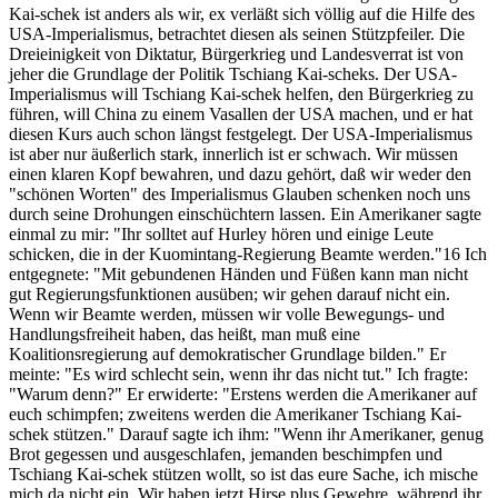
Kai-schek ist anders als wir, ex verläßt sich völlig auf die Hilfe des
USA-Imperialismus, betrachtet diesen als seinen Stützpfeiler. Die
Dreieinigkeit von Diktatur, Bürgerkrieg und Landesverrat ist von
jeher die Grundlage der Politik Tschiang Kai-scheks. Der USA-
Imperialismus will Tschiang Kai-schek helfen, den Bürgerkrieg zu
führen, will China zu einem Vasallen der USA machen, und er hat
diesen Kurs auch schon längst festgelegt. Der USA-Imperialismus
ist aber nur äußerlich stark, innerlich ist er schwach. Wir müssen
einen klaren Kopf bewahren, und dazu gehört, daß wir weder den
"schönen Worten" des Imperialismus Glauben schenken noch uns
durch seine Drohungen einschüchtern lassen. Ein Amerikaner sagte
einmal zu mir: "Ihr solltet auf Hurley hören und einige Leute
schicken, die in der Kuomintang-Regierung Beamte werden."16 Ich
entgegnete: "Mit gebundenen Händen und Füßen kann man nicht
gut Regierungsfunktionen ausüben; wir gehen darauf nicht ein.
Wenn wir Beamte werden, müssen wir volle Bewegungs- und
Handlungsfreiheit haben, das heißt, man muß eine
Koalitionsregierung auf demokratischer Grundlage bilden." Er
meinte: "Es wird schlecht sein, wenn ihr das nicht tut." Ich fragte:
"Warum denn?" Er erwiderte: "Erstens werden die Amerikaner auf
euch schimpfen; zweitens werden die Amerikaner Tschiang Kai-
schek stützen." Darauf sagte ich ihm: "Wenn ihr Amerikaner, genug
Brot gegessen und ausgeschlafen, jemanden beschimpfen und
Tschiang Kai-schek stützen wollt, so ist das eure Sache, ich mische
mich da nicht ein. Wir haben jetzt Hirse plus Gewehre, während ihr