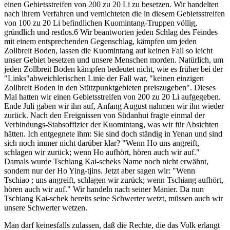
einen Gebietsstreifen von 200 zu 20 Li zu besetzen. Wir handelten
nach ihrem Verfahren und vernichteten die in diesem Gebietsstreifen
von 100 zu 20 Li befindlichen Kuomintang-Truppen völlig,
gründlich und restlos.6 Wir beantworten jeden Schlag des Feindes
mit einem entsprechenden Gegenschlag, kämpfen um jeden
Zollbreit Boden, lassen die Kuomintang auf keinen Fall so leicht
unser Gebiet besetzen und unsere Menschen morden. Natürlich, um
jeden Zollbreit Boden kämpfen bedeutet nicht, wie es früher bei der
"Links"abweichlerischen Linie der Fall war, "keinen einzigen
Zollbreit Boden in den Stützpunktgebieten preiszugeben". Dieses
Mal hatten wir einen Gebietsstreifen von 200 zu 20 Li aufgegeben.
Ende Juli gaben wir ihn auf, Anfang August nahmen wir ihn wieder
zurück. Nach den Ereignissen von Südanhui fragte einmal der
Verbindungs-Stabsoffizier der Kuomintang, was wir für Absichten
hätten. Ich entgegnete ihm: Sie sind doch ständig in Yenan und sind
sich noch immer nicht darüber klar? "Wenn Ho uns angreift,
schlagen wir zurück; wenn Ho aufhört, hören auch wir auf."
Damals wurde Tschiang Kai-scheks Name noch nicht erwähnt,
sondern nur der Ho Ying-tjins. Jetzt aber sagen wir: "Wenn
Tschiao ; uns angreift, schlagen wir zurück; wenn Tschiang aufhört,
hören auch wir auf." Wir handeln nach seiner Manier. Da nun
Tschiang Kai-schek bereits seine Schwerter wetzt, müssen auch wir
unsere Schwerter wetzen.
Man darf keinesfalls zulassen, daß die Rechte, die das Volk erlangt