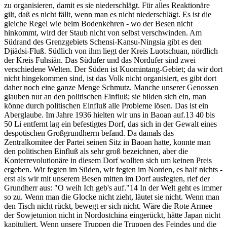
zu organisieren, damit es sie niederschlägt. Für alles Reaktionäre
gilt, daß es nicht fällt, wenn man es nicht niederschlägt. Es ist die
gleiche Regel wie beim Bodenkehren - wo der Besen nicht
hinkommt, wird der Staub nicht von selbst verschwinden. Am
Südrand des Grenzgebiets Schensi-Kansu-Ningsia gibt es den
Djiädsi-Fluß. Südlich von ihm liegt der Kreis Luotschuan, nördlich
der Kreis Fuhsiän. Das Südufer und das Nordufer sind zwei
verschiedene Welten. Der Süden ist Kuomintang-Gebiet; da wir dort
nicht hingekommen sind, ist das Volk nicht organisiert, es gibt dort
daher noch eine ganze Menge Schmutz. Manche unserer Genossen
glauben nur an den politischen Einfluß; sie bilden sich ein, man
könne durch politischen Einfluß alle Probleme lösen. Das ist ein
Aberglaube. Im Jahre 1936 hielten wir uns in Baoan auf.13 40 bis
50 Li entfernt lag ein befestigtes Dorf, das sich in der Gewalt eines
despotischen Großgrundherrn befand. Da damals das
Zentralkomitee der Partei seinen Sitz in Baoan hatte, konnte man
den politischen Einfluß als sehr groß bezeichnen, aber die
Konterrevolutionäre in diesem Dorf wollten sich um keinen Preis
ergeben. Wir fegten im Süden, wir fegten im Norden, es half nichts -
erst als wir mit unserem Besen mitten im Dorf ausfegten, rief der
Grundherr aus: "O weih Ich geb's auf."14 In der Welt geht es immer
so zu. Wenn man die Glocke nicht zieht, läutet sie nicht. Wenn man
den Tisch nicht rückt, bewegt er sich nicht. Wäre die Rote Armee
der Sowjetunion nicht in Nordostchina eingerückt, hätte Japan nicht
kapituliert. Wenn unsere Truppen die Truppen des Feindes und die