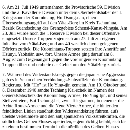
6. Am 21. Juli 1949 unternahmen die Provisorische 59. Division
und die 2. Kavallerie-Division unter dem Oberbefehlshaber der 1.
Kriegszone der Kuomintang, Hu Dsung-nan, einen
Überraschungsangriff auf den Yätai-Berg im Kreis Tschunhua,
Bezirk Guandschung des Grenzgebiets Schensi-Kansu-Ningsia. Am
23. Juli wurde noch die ;. Reserve-Division bei dieser Offensive
eingesetzt. Unsere Truppen zogen sich am 27. Juli zur eigener
Initiative vom Yätai-Berg und aus 40 westlich davon gelegenen
Dörfern zurück. Die Kuomintang-Truppen setzten ihre Angriffe auf
Hsünyi, Yaohsiän usw. fort. Unsere Armee ging darauf am 8.
August zum Gegenangriff gegen die vordringenden Kuomintang-
Truppen über und eroberte das Gebiet um den YätaiBerg zurück.
7. Während des Widerstandskriegs gegen die japanische Aggression
gab es in Yenan einen Verbindungs-Stabsoffizier der Kuomintang-
Regierung. Mit "Ho" ist Ho Ying-tjin gemeint. Am 19. Oktober und
8. Dezember 1940 sandte Tschiang Kai-schek im Namen des
Generalstabschefs der Kuomintang-Armee, Ho Ying-tjin, und seines
Stellvertreters, Bai Tschung-hsi, zwei Telegramme, in denen er die
Achte Route-Armee und die Neue Vierte Armee, die hinter den
feindlichen Linien standhaft den Widerstandskrieg führten, aufs
übelste verleumdete und den antijapanischen Volksstreitkräften, die
südlich des Gelben Flusses operierten, eigenmächtig befahl, sich bis
zu einem bestimmten Termin in die nördlich des Gelben Flusses