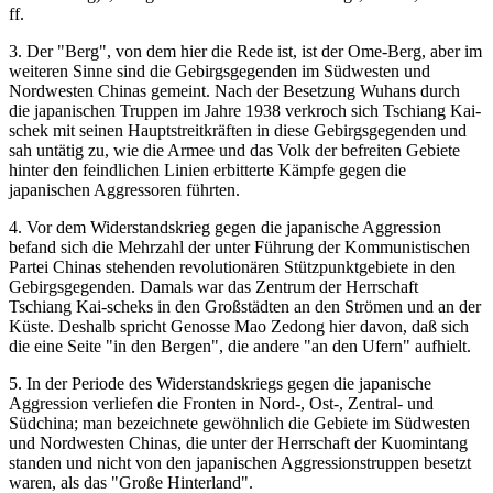
ff.
3. Der "Berg", von dem hier die Rede ist, ist der Ome-Berg, aber im
weiteren Sinne sind die Gebirgsgegenden im Südwesten und
Nordwesten Chinas gemeint. Nach der Besetzung Wuhans durch
die japanischen Truppen im Jahre 1938 verkroch sich Tschiang Kai-
schek mit seinen Hauptstreitkräften in diese Gebirgsgegenden und
sah untätig zu, wie die Armee und das Volk der befreiten Gebiete
hinter den feindlichen Linien erbitterte Kämpfe gegen die
japanischen Aggressoren führten.
4. Vor dem Widerstandskrieg gegen die japanische Aggression
befand sich die Mehrzahl der unter Führung der Kommunistischen
Partei Chinas stehenden revolutionären Stützpunktgebiete in den
Gebirgsgegenden. Damals war das Zentrum der Herrschaft
Tschiang Kai-scheks in den Großstädten an den Strömen und an der
Küste. Deshalb spricht Genosse Mao Zedong hier davon, daß sich
die eine Seite "in den Bergen", die andere "an den Ufern" aufhielt.
5. In der Periode des Widerstandskriegs gegen die japanische
Aggression verliefen die Fronten in Nord-, Ost-, Zentral- und
Südchina; man bezeichnete gewöhnlich die Gebiete im Südwesten
und Nordwesten Chinas, die unter der Herrschaft der Kuomintang
standen und nicht von den japanischen Aggressionstruppen besetzt
waren, als das "Große Hinterland".