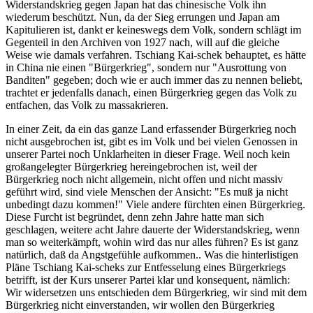
Widerstandskrieg gegen Japan hat das chinesische Volk ihn
wiederum beschützt. Nun, da der Sieg errungen und Japan am
Kapitulieren ist, dankt er keineswegs dem Volk, sondern schlägt im
Gegenteil in den Archiven von 1927 nach, will auf die gleiche
Weise wie damals verfahren. Tschiang Kai-schek behauptet, es hätte
in China nie einen "Bürgerkrieg", sondern nur "Ausrottung von
Banditen" gegeben; doch wie er auch immer das zu nennen beliebt,
trachtet er jedenfalls danach, einen Bürgerkrieg gegen das Volk zu
entfachen, das Volk zu massakrieren.
In einer Zeit, da ein das ganze Land erfassender Bürgerkrieg noch
nicht ausgebrochen ist, gibt es im Volk und bei vielen Genossen in
unserer Partei noch Unklarheiten in dieser Frage. Weil noch kein
großangelegter Bürgerkrieg hereingebrochen ist, weil der
Bürgerkrieg noch nicht allgemein, nicht offen und nicht massiv
geführt wird, sind viele Menschen der Ansicht: "Es muß ja nicht
unbedingt dazu kommen!" Viele andere fürchten einen Bürgerkrieg.
Diese Furcht ist begründet, denn zehn Jahre hatte man sich
geschlagen, weitere acht Jahre dauerte der Widerstandskrieg, wenn
man so weiterkämpft, wohin wird das nur alles führen? Es ist ganz
natürlich, daß da Angstgefühle aufkommen.. Was die hinterlistigen
Pläne Tschiang Kai-scheks zur Entfesselung eines Bürgerkriegs
betrifft, ist der Kurs unserer Partei klar und konsequent, nämlich:
Wir widersetzen uns entschieden dem Bürgerkrieg, wir sind mit dem
Bürgerkrieg nicht einverstanden, wir wollen den Bürgerkrieg