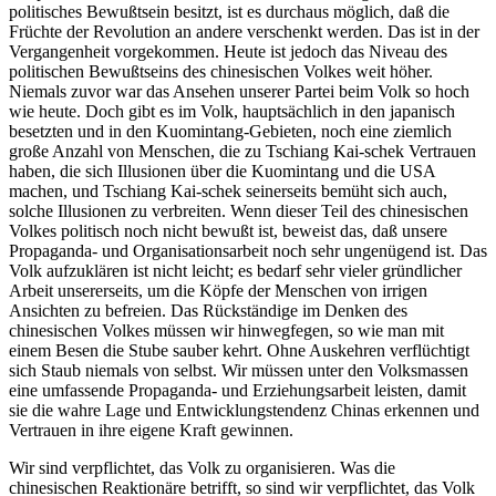
politisches Bewußtsein besitzt, ist es durchaus möglich, daß die
Früchte der Revolution an andere verschenkt werden. Das ist in der
Vergangenheit vorgekommen. Heute ist jedoch das Niveau des
politischen Bewußtseins des chinesischen Volkes weit höher.
Niemals zuvor war das Ansehen unserer Partei beim Volk so hoch
wie heute. Doch gibt es im Volk, hauptsächlich in den japanisch
besetzten und in den Kuomintang-Gebieten, noch eine ziemlich
große Anzahl von Menschen, die zu Tschiang Kai-schek Vertrauen
haben, die sich Illusionen über die Kuomintang und die USA
machen, und Tschiang Kai-schek seinerseits bemüht sich auch,
solche Illusionen zu verbreiten. Wenn dieser Teil des chinesischen
Volkes politisch noch nicht bewußt ist, beweist das, daß unsere
Propaganda- und Organisationsarbeit noch sehr ungenügend ist. Das
Volk aufzuklären ist nicht leicht; es bedarf sehr vieler gründlicher
Arbeit unsererseits, um die Köpfe der Menschen von irrigen
Ansichten zu befreien. Das Rückständige im Denken des
chinesischen Volkes müssen wir hinwegfegen, so wie man mit
einem Besen die Stube sauber kehrt. Ohne Auskehren verflüchtigt
sich Staub niemals von selbst. Wir müssen unter den Volksmassen
eine umfassende Propaganda- und Erziehungsarbeit leisten, damit
sie die wahre Lage und Entwicklungstendenz Chinas erkennen und
Vertrauen in ihre eigene Kraft gewinnen.
Wir sind verpflichtet, das Volk zu organisieren. Was die
chinesischen Reaktionäre betrifft, so sind wir verpflichtet, das Volk