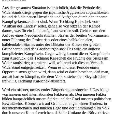
Aus der gesamten Situation ist ersichtlich, daß die Periode des
Widerstandskriegs gegen die japanische Aggression abgeschlossen
ist und daß die neuen Umstände und Aufgaben durch den inneren
Kampf gekennzeichnet sind. Wenn Tschiang Kai-schek vom
"Aufbau des Landes" redet, geht also von jetzt an der Kampf
darum, was für ein Land aufgebaut werden soll. Geht es um den
Aufbau eines Neudemokratischen Staates der breiten Volksmassen
unter Führung des Proletariats oder eines halbkolonialen,
halbfeudalen Staates unter der Diktatur der Klasse der großen
Grundherren und der Großbourgeoisie? Das wird ein äußerst
komplizierter Kampf sein. Gegenwärtig kommt dieser Kampf darin
zum Ausdruck, daß Tschiang Kai-schek die Früchte des Sieges im
Widerstandskrieg usurpieren will, während wir diesem Versuch
Widerstand entgegensetzen. Wenn es in dieser Periode einen
Opportunismus geben wird, dann wird er darin bestehen, daß man,
anstatt hart zu kämpfen, die dem Volk zustehenden Siegesfrüchte
freiwillig Tschiang Kai-schek ausliefert.
Wird ein offener, umfassender Bürgerkrieg ausbrechen? Das hängt
von inneren und internationalen Faktoren ab. Den inneren Faktor
bilden hauptsächlich unsere Stärke und der Grad unseres politischen
Bewußtseins. Können wir auf Grund der allgemeinen Tendenz in
der internationalen und inneren Lage und der Stimmungen im Volk
durch unseren Kampf erreichen, daß der Umfang des Bürgerkriegs