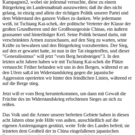
Kampagnen2, wobei sie jedesmal versuchte, diese zu einem
Bürgerkrieg im Landesmaßstab auszuweiten; daß ihr dies nicht
gelang, ist einzig und allein der richtigen Politik unserer Partei und
dem Widerstand des ganzen Volkes zu danken. Wie jedermann
weiß, ist Tschiang Kai-schek, der politische Vertreter der Klasse der
großen Grundherren und der Großbourgeoisie Chinas, ein äußerst
grausamer und hinterlistiger Kerl. Seine Politik bestand darin, mit
verschränkten Armen zuzuschauen, auf den Sieg zu warten, seine
Kräfte zu bewahren und den Bürgerkrieg vorzubereiten. Der Sieg,
auf den er gewartet hatte, ist nun in der Tat eingetroffen, und dieser
"Generalissimus" will jetzt "vom Berg herabsteigen"3. In den
letzten acht Jahren haben wir mit Tschiang Kai-schek die Plätze
vertauscht: Früher befanden wir uns in den Bergen, während er an
den Ufern saß;4 im Widerstandskrieg gegen die japanische
Aggression operierten wir hinter den feindlichen Linien, während er
auf die Berge stieg.
Jetzt will er vom Berg herunterkommen, um dann mit Gewalt die
Früchte des im Widerstandskrieg erfochtenen Sieges an sich zu
reißen.
Das Volk und die Armee unserer befreiten Gebiete haben in diesen
acht Jahren ohne jede Hilfe von außen, ausschließlich auf die
eigenen Anstrengungen gestützt, weite Teile des Landes befreit; sie
leisteten dem Großteil der in China eingefallenen japanischen