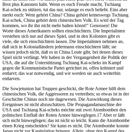
Brot plus Kanonen habt. Wenn es euch Freude macht, Tschiang
Kai-schek zu stützen, tut das nur, solange es euch beliebt. Eins aber
merkt euch: Wem gehört China? China gehört keineswegs Tschiang
Kai-schek, China gehört dem chinesischen Volk. Es wird der Tag
kommen, wo ihr ihn nicht mehr halten könnt!" Genossen! Die
Worte dieses Amerikaners sollten einschüchtern. Die Imperialisten
verstehen sich nur auf dieses Spiel, und in den Kolonien gibt es
viele, die sich einschüchtern lassen. Die Imperialisten nehmen an,
daß sich in Kolonialländern jedermann einschüchtern läßt; sie
wissen jedoch nicht, daß es in China Leute gibt, bei denen dieses
Spiel nicht verfängt. Wir haben in der Vergangenheit die Politik der
USA, die auf die Unterstützung Tschiang Kai-scheks im Kampf
gegen die Kommunistische Partei gerichtet ist, offen kritisiert und
entlarvt; das war notwendig, und wir werden sie auch weiterhin
entlarven.
Die Sowjetunion hat Truppen geschickt, die Rote Armee hilft dem
chinesischen Volk, die Aggressoren zu vertreiben; so etwas ist in der
Geschichte Chinas noch nie dagewesen. Die Auswirkung dieses
Ereignisses ist nicht abzuschätzen. Die Propagandamaschine der
USA und Tschiang Kai-scheks möchte mit zwei Atombomben den
politischen Einfluß der Roten Armee hinwegfegen.17 Aber er läßt
sich nicht hinwegfegen; das ist nicht so leicht. Kann die Atombombe
einen Krieg entscheiden? Sie kann es nicht. Die Atombombe konnte
Japan nicht zur Kapitulation bringen. Allein, ohne den Kampf des