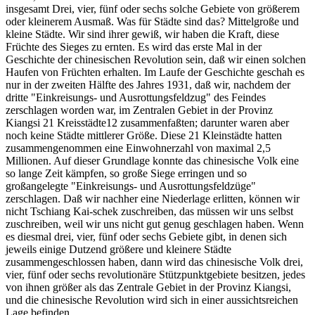
insgesamt Drei, vier, fünf oder sechs solche Gebiete von größerem
oder kleinerem Ausmaß. Was für Städte sind das? Mittelgroße und
kleine Städte. Wir sind ihrer gewiß, wir haben die Kraft, diese
Früchte des Sieges zu ernten. Es wird das erste Mal in der
Geschichte der chinesischen Revolution sein, daß wir einen solchen
Haufen von Früchten erhalten. Im Laufe der Geschichte geschah es
nur in der zweiten Hälfte des Jahres 1931, daß wir, nachdem der
dritte "Einkreisungs- und Ausrottungsfeldzug" des Feindes
zerschlagen worden war, im Zentralen Gebiet in der Provinz
Kiangsi 21 Kreisstädte12 zusammenfaßten; darunter waren aber
noch keine Städte mittlerer Größe. Diese 21 Kleinstädte hatten
zusammengenommen eine Einwohnerzahl von maximal 2,5
Millionen. Auf dieser Grundlage konnte das chinesische Volk eine
so lange Zeit kämpfen, so große Siege erringen und so
großangelegte "Einkreisungs- und Ausrottungsfeldzüge"
zerschlagen. Daß wir nachher eine Niederlage erlitten, können wir
nicht Tschiang Kai-schek zuschreiben, das müssen wir uns selbst
zuschreiben, weil wir uns nicht gut genug geschlagen haben. Wenn
es diesmal drei, vier, fünf oder sechs Gebiete gibt, in denen sich
jeweils einige Dutzend größere und kleinere Städte
zusammengeschlossen haben, dann wird das chinesische Volk drei,
vier, fünf oder sechs revolutionäre Stützpunktgebiete besitzen, jedes
von ihnen größer als das Zentrale Gebiet in der Provinz Kiangsi,
und die chinesische Revolution wird sich in einer aussichtsreichen
Lage befinden.