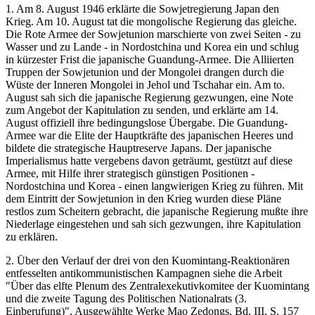
1. Am 8. August 1946 erklärte die Sowjetregierung Japan den
Krieg. Am 10. August tat die mongolische Regierung das gleiche.
Die Rote Armee der Sowjetunion marschierte von zwei Seiten - zu
Wasser und zu Lande - in Nordostchina und Korea ein und schlug
in kürzester Frist die japanische Guandung-Armee. Die Alliierten
Truppen der Sowjetunion und der Mongolei drangen durch die
Wüste der Inneren Mongolei in Jehol und Tschahar ein. Am to.
August sah sich die japanische Regierung gezwungen, eine Note
zum Angebot der Kapitulation zu senden, und erklärte am 14.
August offiziell ihre bedingungslose Übergabe. Die Guandung-
Armee war die Elite der Hauptkräfte des japanischen Heeres und
bildete die strategische Hauptreserve Japans. Der japanische
Imperialismus hatte vergebens davon geträumt, gestützt auf diese
Armee, mit Hilfe ihrer strategisch günstigen Positionen -
Nordostchina und Korea - einen langwierigen Krieg zu führen. Mit
dem Eintritt der Sowjetunion in den Krieg wurden diese Pläne
restlos zum Scheitern gebracht, die japanische Regierung mußte ihre
Niederlage eingestehen und sah sich gezwungen, ihre Kapitulation
zu erklären.
2. Über den Verlauf der drei von den Kuomintang-Reaktionären
entfesselten antikommunistischen Kampagnen siehe die Arbeit
"Über das elfte Plenum des Zentralexekutivkomitee der Kuomintang
und die zweite Tagung des Politischen Nationalrats (3.
Einberufung)", Ausgewählte Werke Mao Zedongs, Bd. III, S. 157