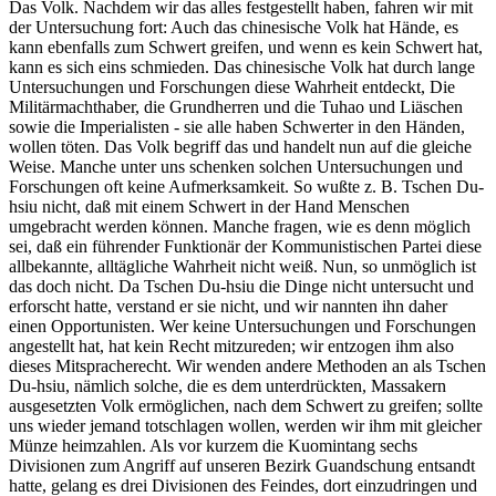
Das Volk. Nachdem wir das alles festgestellt haben, fahren wir mit
der Untersuchung fort: Auch das chinesische Volk hat Hände, es
kann ebenfalls zum Schwert greifen, und wenn es kein Schwert hat,
kann es sich eins schmieden. Das chinesische Volk hat durch lange
Untersuchungen und Forschungen diese Wahrheit entdeckt, Die
Militärmachthaber, die Grundherren und die Tuhao und Liäschen
sowie die Imperialisten - sie alle haben Schwerter in den Händen,
wollen töten. Das Volk begriff das und handelt nun auf die gleiche
Weise. Manche unter uns schenken solchen Untersuchungen und
Forschungen oft keine Aufmerksamkeit. So wußte z. B. Tschen Du-
hsiu nicht, daß mit einem Schwert in der Hand Menschen
umgebracht werden können. Manche fragen, wie es denn möglich
sei, daß ein führender Funktionär der Kommunistischen Partei diese
allbekannte, alltägliche Wahrheit nicht weiß. Nun, so unmöglich ist
das doch nicht. Da Tschen Du-hsiu die Dinge nicht untersucht und
erforscht hatte, verstand er sie nicht, und wir nannten ihn daher
einen Opportunisten. Wer keine Untersuchungen und Forschungen
angestellt hat, hat kein Recht mitzureden; wir entzogen ihm also
dieses Mitspracherecht. Wir wenden andere Methoden an als Tschen
Du-hsiu, nämlich solche, die es dem unterdrückten, Massakern
ausgesetzten Volk ermöglichen, nach dem Schwert zu greifen; sollte
uns wieder jemand totschlagen wollen, werden wir ihm mit gleicher
Münze heimzahlen. Als vor kurzem die Kuomintang sechs
Divisionen zum Angriff auf unseren Bezirk Guandschung entsandt
hatte, gelang es drei Divisionen des Feindes, dort einzudringen und