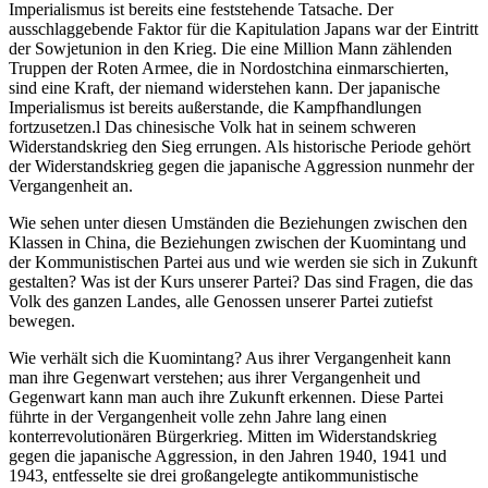
Imperialismus ist bereits eine feststehende Tatsache. Der
ausschlaggebende Faktor für die Kapitulation Japans war der Eintritt
der Sowjetunion in den Krieg. Die eine Million Mann zählenden
Truppen der Roten Armee, die in Nordostchina einmarschierten,
sind eine Kraft, der niemand widerstehen kann. Der japanische
Imperialismus ist bereits außerstande, die Kampfhandlungen
fortzusetzen.l Das chinesische Volk hat in seinem schweren
Widerstandskrieg den Sieg errungen. Als historische Periode gehört
der Widerstandskrieg gegen die japanische Aggression nunmehr der
Vergangenheit an.
Wie sehen unter diesen Umständen die Beziehungen zwischen den
Klassen in China, die Beziehungen zwischen der Kuomintang und
der Kommunistischen Partei aus und wie werden sie sich in Zukunft
gestalten? Was ist der Kurs unserer Partei? Das sind Fragen, die das
Volk des ganzen Landes, alle Genossen unserer Partei zutiefst
bewegen.
Wie verhält sich die Kuomintang? Aus ihrer Vergangenheit kann
man ihre Gegenwart verstehen; aus ihrer Vergangenheit und
Gegenwart kann man auch ihre Zukunft erkennen. Diese Partei
führte in der Vergangenheit volle zehn Jahre lang einen
konterrevolutionären Bürgerkrieg. Mitten im Widerstandskrieg
gegen die japanische Aggression, in den Jahren 1940, 1941 und
1943, entfesselte sie drei großangelegte antikommunistische