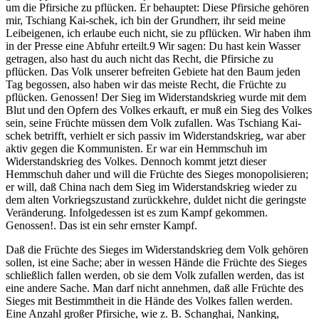
um die Pfirsiche zu pflücken. Er behauptet: Diese Pfirsiche gehören
mir, Tschiang Kai-schek, ich bin der Grundherr, ihr seid meine
Leibeigenen, ich erlaube euch nicht, sie zu pflücken. Wir haben ihm
in der Presse eine Abfuhr erteilt.9 Wir sagen: Du hast kein Wasser
getragen, also hast du auch nicht das Recht, die Pfirsiche zu
pflücken. Das Volk unserer befreiten Gebiete hat den Baum jeden
Tag begossen, also haben wir das meiste Recht, die Früchte zu
pflücken. Genossen! Der Sieg im Widerstandskrieg wurde mit dem
Blut und den Opfern des Volkes erkauft, er muß ein Sieg des Volkes
sein, seine Früchte müssen dem Volk zufallen. Was Tschiang Kai-
schek betrifft, verhielt er sich passiv im Widerstandskrieg, war aber
aktiv gegen die Kommunisten. Er war ein Hemmschuh im
Widerstandskrieg des Volkes. Dennoch kommt jetzt dieser
Hemmschuh daher und will die Früchte des Sieges monopolisieren;
er will, daß China nach dem Sieg im Widerstandskrieg wieder zu
dem alten Vorkriegszustand zurückkehre, duldet nicht die geringste
Veränderung. Infolgedessen ist es zum Kampf gekommen.
Genossen!. Das ist ein sehr ernster Kampf.
Daß die Früchte des Sieges im Widerstandskrieg dem Volk gehören
sollen, ist eine Sache; aber in wessen Hände die Früchte des Sieges
schließlich fallen werden, ob sie dem Volk zufallen werden, das ist
eine andere Sache. Man darf nicht annehmen, daß alle Früchte des
Sieges mit Bestimmtheit in die Hände des Volkes fallen werden.
Eine Anzahl großer Pfirsiche, wie z. B. Schanghai, Nanking,