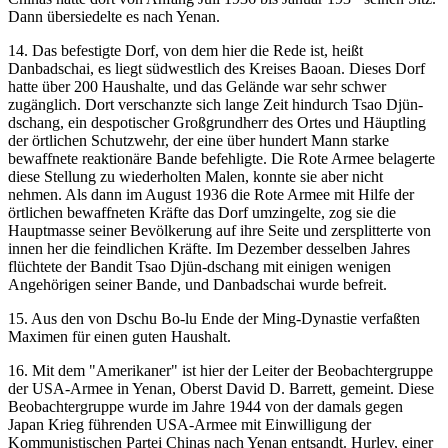
Dann übersiedelte es nach Yenan.
14. Das befestigte Dorf, von dem hier die Rede ist, heißt
Danbadschai, es liegt südwestlich des Kreises Baoan. Dieses Dorf
hatte über 200 Haushalte, und das Gelände war sehr schwer
zugänglich. Dort verschanzte sich lange Zeit hindurch Tsao Djün-
dschang, ein despotischer Großgrundherr des Ortes und Häuptling
der örtlichen Schutzwehr, der eine über hundert Mann starke
bewaffnete reaktionäre Bande befehligte. Die Rote Armee belagerte
diese Stellung zu wiederholten Malen, konnte sie aber nicht
nehmen. Als dann im August 1936 die Rote Armee mit Hilfe der
örtlichen bewaffneten Kräfte das Dorf umzingelte, zog sie die
Hauptmasse seiner Bevölkerung auf ihre Seite und zersplitterte von
innen her die feindlichen Kräfte. Im Dezember desselben Jahres
flüchtete der Bandit Tsao Djün-dschang mit einigen wenigen
Angehörigen seiner Bande, und Danbadschai wurde befreit.
15. Aus den von Dschu Bo-lu Ende der Ming-Dynastie verfaßten
Maximen für einen guten Haushalt.
16. Mit dem "Amerikaner" ist hier der Leiter der Beobachtergruppe
der USA-Armee in Yenan, Oberst David D. Barrett, gemeint. Diese
Beobachtergruppe wurde im Jahre 1944 von der damals gegen
Japan Krieg führenden USA-Armee mit Einwilligung der
Kommunistischen Partei Chinas nach Yenan entsandt. Hurley, einer