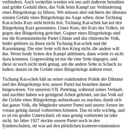
verhindern. Auch weiterhin werden wir uns aufs äußerste bemühen
und größte Geduld üben, das Volk beim Kampf zur Verhinderung
eines Bürgerkriegs zu führen. Wir müssen aber nüchtern der überaus
ernsten Gefahr eines Bürgerkriegs ins Auge sehen, denn Tschiang
Kai-scheks Kurs steht bereits fest. Tschiang Kai-schek hat auf den
Bürgerkrieg Kurs genommen. Unser Kurs, der Kurs des Volkes, ist
gegen den Bürgerkrieg gerichtet. Gegner eines Bürgerkriegs sind
nur die Kommunistische Partei Chinas und das chinesische Volk,
leider gehören zu ihnen nicht Tschiang Kai-schek und die
Kuomintang. Die eine Seite will den Krieg nicht, die andere will
ihn. Wenn beide Seiten den Kampf ablehnten, dann würde es nicht
dazu kommen. Gegenwärtig ist nur die eine Seite dagegen, und
diese ist noch nicht stark genug, um die andere Seite in Schach zu
halten; darum ist die Gefahr eines Bürgerkriegs äußerst ernst.
Tschiang Kai-schek hält an seiner reaktionären Politik der Diktatur
und des Bürgerkriegs fest; unsere Partei hat beizeiten darauf
hingewiesen. Vor unserem VII. Parteitag, während seines Verlaufs
und nachher haben wir genügend Arbeit geleistet, um das Volk auf
die Gefahr eines Bürgerkriegs aufmerksam zu machen, damit sich
das ganze Volk, die Mitglieder unserer Partei und unsere Armee im
voraus geistig darauf vorbereiten könnten. Das ist sehr wichtig, und
es ist ein großer Unterschied, ob man geistig vorbereitet ist oder
nicht. Im Jahre 1927 steckte unsere Partei noch in den
Kinderschuhen, sie war auf den plötzlichen konterrevolutionären