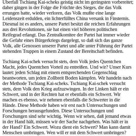
Überfall Tschiang Kai-scheks geistig nicht im geringsten vorbereitet;
daher gingen in der Folge die Früchte des Sieges, die das Volk
errungen hatte, wieder verloren, das Volk mußte eine lange
Leidenszeit erdulden, ein lichterfülltes China versank in Finsternis.
Diesmal ist es anders, unsere Partei besitzt die reichen Erfahrungen
aus drei Revolutionen, sie hat einen viel höheren politischen
Reifegrad erlangt. Das Zentralkomitee der Partei hat immer wieder
die Gefahr eines Bürgerkriegs dargelegt, so daß sich das ganze
Volk, alle Genossen unserer Partei und alle unter Führung der Partei
stehenden Truppen in einem Zustand der Bereitschaft befinden.
Tschiang Kai-schek versucht stets, dem Volk jedes Quentchen
Macht, jedes Quentchen Vorteil zu entreißen. Und wir? Unser Kurs
lautet: jeden Schlag mit einem entsprechenden Gegenschlag
beantworten, um jeden Zollbreit Boden kämpfen. Wir handeln nach
der Methode Tschiang Kai-scheks. Tschiang Kai-schek versucht
stets, dem Volk den Krieg aufzuzwingen. In der Linken hält er ein
Schwert, und in der Rechten hat er ebenfalls ein Schwert. Wir
machen es ebenso, wir nehmen ebenfalls die Schwerter in die
Hände. Diese Methode haben wir erst nach Untersuchungen und
Forschungen herausgefunden. Diese Untersuchungen und
Forschungen sind sehr wichtig. Wenn wir sehen, daß jemand etwas
in der Hand hält, müssen wir der Sache nachgehen. Was hält er in
der Hand? Ein Schwert. Wozu dient ein Schwert? Man kann damit
Menschen umbringen. Wen will er mit dem Schwert umbringen?