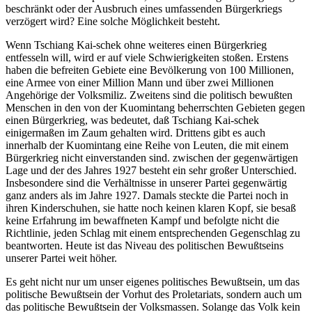
beschränkt oder der Ausbruch eines umfassenden Bürgerkriegs
verzögert wird? Eine solche Möglichkeit besteht.
Wenn Tschiang Kai-schek ohne weiteres einen Bürgerkrieg
entfesseln will, wird er auf viele Schwierigkeiten stoßen. Erstens
haben die befreiten Gebiete eine Bevölkerung von 100 Millionen,
eine Armee von einer Million Mann und über zwei Millionen
Angehörige der Volksmiliz. Zweitens sind die politisch bewußten
Menschen in den von der Kuomintang beherrschten Gebieten gegen
einen Bürgerkrieg, was bedeutet, daß Tschiang Kai-schek
einigermaßen im Zaum gehalten wird. Drittens gibt es auch
innerhalb der Kuomintang eine Reihe von Leuten, die mit einem
Bürgerkrieg nicht einverstanden sind. zwischen der gegenwärtigen
Lage und der des Jahres 1927 besteht ein sehr großer Unterschied.
Insbesondere sind die Verhältnisse in unserer Partei gegenwärtig
ganz anders als im Jahre 1927. Damals steckte die Partei noch in
ihren Kinderschuhen, sie hatte noch keinen klaren Kopf, sie besaß
keine Erfahrung im bewaffneten Kampf und befolgte nicht die
Richtlinie, jeden Schlag mit einem entsprechenden Gegenschlag zu
beantworten. Heute ist das Niveau des politischen Bewußtseins
unserer Partei weit höher.
Es geht nicht nur um unser eigenes politisches Bewußtsein, um das
politische Bewußtsein der Vorhut des Proletariats, sondern auch um
das politische Bewußtsein der Volksmassen. Solange das Volk kein