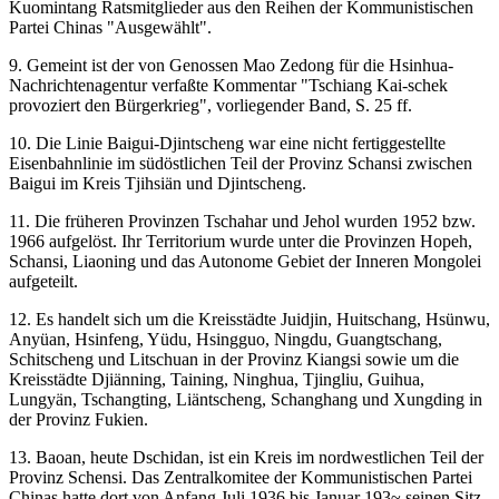
Kuomintang Ratsmitglieder aus den Reihen der Kommunistischen
Partei Chinas "Ausgewählt".
9. Gemeint ist der von Genossen Mao Zedong für die Hsinhua-
Nachrichtenagentur verfaßte Kommentar "Tschiang Kai-schek
provoziert den Bürgerkrieg", vorliegender Band, S. 25 ff.
10. Die Linie Baigui-Djintscheng war eine nicht fertiggestellte
Eisenbahnlinie im südöstlichen Teil der Provinz Schansi zwischen
Baigui im Kreis Tjihsiän und Djintscheng.
11. Die früheren Provinzen Tschahar und Jehol wurden 1952 bzw.
1966 aufgelöst. Ihr Territorium wurde unter die Provinzen Hopeh,
Schansi, Liaoning und das Autonome Gebiet der Inneren Mongolei
aufgeteilt.
12. Es handelt sich um die Kreisstädte Juidjin, Huitschang, Hsünwu,
Anyüan, Hsinfeng, Yüdu, Hsingguo, Ningdu, Guangtschang,
Schitscheng und Litschuan in der Provinz Kiangsi sowie um die
Kreisstädte Djiänning, Taining, Ninghua, Tjingliu, Guihua,
Lungyän, Tschangting, Liäntscheng, Schanghang und Xungding in
der Provinz Fukien.
13. Baoan, heute Dschidan, ist ein Kreis im nordwestlichen Teil der
Provinz Schensi. Das Zentralkomitee der Kommunistischen Partei
Chinas hatte dort von Anfang Juli 1936 bis Januar 193~ seinen Sitz.