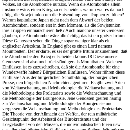
Volkes, ist die Atombombe nutzlos. Wenn die Atombombe allein
imstande wäre, einen Krieg zu entscheiden, warum war es da noch
nötig, die Sowjetunion um die Entsendung von Truppen zu bitten?
Warum kapitulierte Japan nicht nach dem Abwurf der beiden
Atombomben, sondern erst in dem Moment, als die Sowjetunion
ihre Truppen einmarschieren ließ? Auch manche unserer Genossen
glauben, die Atombombe wäre allmächtig; das ist ein großer Irrtum.
Diese Genossen sehen die Dinge sogar weniger klar als ein
englischer Aristokrat. In England gibt es einen Lord namens
Mountbatten. Der erklärte, es sei der größte Irrtum anzunehmen, daß
die Atombombe den Krieg entscheiden könne.18 Diese unsere
Genossen sind also noch rückständiger als Mountbatten. Welchen
Einflüssen ist es zuzuschreiben, daß sie die Atombombe für eine
Wunderwaffe halten? Bürgerlichen Einflüssen. Woher rühren diese
Einflüsse? Aus der bürgerlichen Schulbildung, der bürgerlichen
Presse, den bürgerlichen Nachrichtenagenturen. Es gibt zwei Arten
von Weltanschauung und Methodologie: die Weltanschauung und
die Methodologie des Proletariats sowie die Weltanschauung und
die Methodologie der Bourgeoisie. Jene Genossen greifen häufig
zur Weltanschauung und Methodologie der Bourgeoisie und
vergessen die Weltanschauung und Methodologie des Proletariats.
Die Theorie von der Allmacht der Waffen, der rein militärische
Gesichtspunkt, der Arbeitsstil des Bürokratismus und der
Losgelöstheit von den Massen, die individualistischen Ideen usw. -
das alles sind bürgerliche Einflüsse in unseren Reihen. Wir müssen