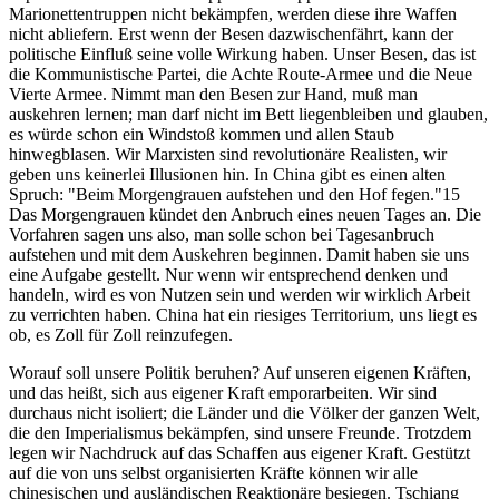
Marionettentruppen nicht bekämpfen, werden diese ihre Waffen
nicht abliefern. Erst wenn der Besen dazwischenfährt, kann der
politische Einfluß seine volle Wirkung haben. Unser Besen, das ist
die Kommunistische Partei, die Achte Route-Armee und die Neue
Vierte Armee. Nimmt man den Besen zur Hand, muß man
auskehren lernen; man darf nicht im Bett liegenbleiben und glauben,
es würde schon ein Windstoß kommen und allen Staub
hinwegblasen. Wir Marxisten sind revolutionäre Realisten, wir
geben uns keinerlei Illusionen hin. In China gibt es einen alten
Spruch: "Beim Morgengrauen aufstehen und den Hof fegen."15
Das Morgengrauen kündet den Anbruch eines neuen Tages an. Die
Vorfahren sagen uns also, man solle schon bei Tagesanbruch
aufstehen und mit dem Auskehren beginnen. Damit haben sie uns
eine Aufgabe gestellt. Nur wenn wir entsprechend denken und
handeln, wird es von Nutzen sein und werden wir wirklich Arbeit
zu verrichten haben. China hat ein riesiges Territorium, uns liegt es
ob, es Zoll für Zoll reinzufegen.
Worauf soll unsere Politik beruhen? Auf unseren eigenen Kräften,
und das heißt, sich aus eigener Kraft emporarbeiten. Wir sind
durchaus nicht isoliert; die Länder und die Völker der ganzen Welt,
die den Imperialismus bekämpfen, sind unsere Freunde. Trotzdem
legen wir Nachdruck auf das Schaffen aus eigener Kraft. Gestützt
auf die von uns selbst organisierten Kräfte können wir alle
chinesischen und ausländischen Reaktionäre besiegen. Tschiang