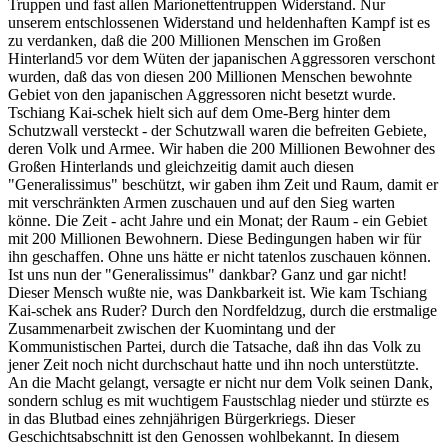
Truppen und fast allen Marionettentruppen Widerstand. Nur
unserem entschlossenen Widerstand und heldenhaften Kampf ist es
zu verdanken, daß die 200 Millionen Menschen im Großen
Hinterland5 vor dem Wüten der japanischen Aggressoren verschont
wurden, daß das von diesen 200 Millionen Menschen bewohnte
Gebiet von den japanischen Aggressoren nicht besetzt wurde.
Tschiang Kai-schek hielt sich auf dem Ome-Berg hinter dem
Schutzwall versteckt - der Schutzwall waren die befreiten Gebiete,
deren Volk und Armee. Wir haben die 200 Millionen Bewohner des
Großen Hinterlands und gleichzeitig damit auch diesen
"Generalissimus" beschützt, wir gaben ihm Zeit und Raum, damit er
mit verschränkten Armen zuschauen und auf den Sieg warten
könne. Die Zeit - acht Jahre und ein Monat; der Raum - ein Gebiet
mit 200 Millionen Bewohnern. Diese Bedingungen haben wir für
ihn geschaffen. Ohne uns hätte er nicht tatenlos zuschauen können.
Ist uns nun der "Generalissimus" dankbar? Ganz und gar nicht!
Dieser Mensch wußte nie, was Dankbarkeit ist. Wie kam Tschiang
Kai-schek ans Ruder? Durch den Nordfeldzug, durch die erstmalige
Zusammenarbeit zwischen der Kuomintang und der
Kommunistischen Partei, durch die Tatsache, daß ihn das Volk zu
jener Zeit noch nicht durchschaut hatte und ihn noch unterstützte.
An die Macht gelangt, versagte er nicht nur dem Volk seinen Dank,
sondern schlug es mit wuchtigem Faustschlag nieder und stürzte es
in das Blutbad eines zehnjährigen Bürgerkriegs. Dieser
Geschichtsabschnitt ist den Genossen wohlbekannt. In diesem