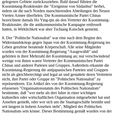
gelegenen Gebiete zurückzuziehen. Bald darauf führten die
Kuomintang-Reaktionäre die "Ereignisse von Südanhui" herbei,
indem sie die nach Norden marschierenden Abteilungen der Neuen
Vierten Armee überfielen. Die Kommunistische Partei Chinas
bezeichnete damals Ho Ying-tjin als den Vertreter der Kuomintang-
Reaktionäre, die die antikommunistische Kampagne entfesselt
hatten, in Wirklichkeit war aber Tschiang Kaischek gemeint.
8. Der "Politische Nationalrat" war eine nach dem Beginn des
Widerstandskriegs gegen Japan von der Kuomintang-Regierung ins
Leben gerufene beratende Körperschaft. Alle seine Mitglieder
wurden von der Kuomintang-Regierung "Ausgewählt" und
gehörten in ihrer Mehrzahl der Kuomintang an; nur verschwindend
wenige von ihnen waren Vertreter der Kommunistischen Partei
Chinas und anderer Parteien und Gruppen. Außerdem erkannte die
Kuomintang-Regierung die antijapanischen Parteien und Gruppen
nicht als gleichberechtigt und legal an und gestattete deren Vertretern
nicht, ihre Partei oder Gruppe im "Politischen Nationalrat" zu
repräsentieren. Ein Artikel des von der Kuomintang-Regierung
erlassenen "Organisationsstatuts des Politischen Nationalrats"
bestimmte, daß "wer mehr als drei Jahre in einer wichtigen
kulturellen oder wirtschaftlichen Organisation mitgearbeitet hat und
Ansehen genießt, oder wer sich um die Staatsgeschäfte bemüht und
seit langem in hohem Ansehen steht", Mitglied des Politischen
Nationalrats sein könne. Dieser Bestimmung gemäß wurden von der