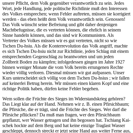
unsere Pflicht, dem Volk gegenüber verantwortlich zu sein. Jedes
Wort, jede Handlung, jede politische Richtlinie muß den Interessen
des Volkes entsprechen; wenn Fehler auftreten, müssen sie korrigiert
werden - das eben heißt dem Volk verantwortlich sein. Genossen!
Das Volk wünscht seine Befreiung und gibt daher denjenigen
Machtbefugnisse, die es vertreten können, die ehrlich in seinem
Sinne handeln können, und das sind wir Kommunisten. Als
Vertreter des Volkes müssen wir es gut vertreten, nicht so wie
Tschen Du-hsiu. Als die Konterrevolution das Volk angriff, machte
es sich Tschen Du-hsiu nicht zur Richtlinie, jeden Schlag mit einem
entsprechenden Gegenschlag zu beantworten und um jeden
Zollbreit Boden zu kämpfen; infolgedessen gingen im Jahre 1927
binnen weniger Monate die vom Volk bereits errungenen Rechte
wieder völlig verloren. Diesmal müssen wir gut aufpassen. Unser
Kurs unterscheidet sich völlig von dem Tschen Du-hsius ; wir fallen
auf keinerlei Betrug herein. Wir müssen einen klaren Kopf und eine
richtige Politik haben, dürfen keine Fehler begehen.
Wem sollen die Früchte des Sieges im Widerstandskrieg gehören?
Das Liegt klar auf der Hand. Nehmen wir z. B. einen Pfirsichbaum;
die Pfirsiche, die er trägt, sind die Früchte des Sieges. Wer darf die
Pfirsiche pflücken? Da muß man fragen, wer den Pfirsichbaum
gepflanzt, wer Wasser getragen und ihn begossen hat. Tschiang Kai-
schek hockte auf dem Berg und hat keine einzige Traglast Wasser
geschleppt, dennoch streckt er jetzt seine Hand aus weiter Ferne aus,