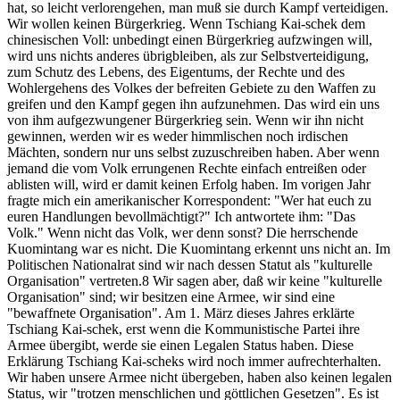
hat, so leicht verlorengehen, man muß sie durch Kampf verteidigen.
Wir wollen keinen Bürgerkrieg. Wenn Tschiang Kai-schek dem
chinesischen Voll: unbedingt einen Bürgerkrieg aufzwingen will,
wird uns nichts anderes übrigbleiben, als zur Selbstverteidigung,
zum Schutz des Lebens, des Eigentums, der Rechte und des
Wohlergehens des Volkes der befreiten Gebiete zu den Waffen zu
greifen und den Kampf gegen ihn aufzunehmen. Das wird ein uns
von ihm aufgezwungener Bürgerkrieg sein. Wenn wir ihn nicht
gewinnen, werden wir es weder himmlischen noch irdischen
Mächten, sondern nur uns selbst zuzuschreiben haben. Aber wenn
jemand die vom Volk errungenen Rechte einfach entreißen oder
ablisten will, wird er damit keinen Erfolg haben. Im vorigen Jahr
fragte mich ein amerikanischer Korrespondent: "Wer hat euch zu
euren Handlungen bevollmächtigt?" Ich antwortete ihm: "Das
Volk." Wenn nicht das Volk, wer denn sonst? Die herrschende
Kuomintang war es nicht. Die Kuomintang erkennt uns nicht an. Im
Politischen Nationalrat sind wir nach dessen Statut als "kulturelle
Organisation" vertreten.8 Wir sagen aber, daß wir keine "kulturelle
Organisation" sind; wir besitzen eine Armee, wir sind eine
"bewaffnete Organisation". Am 1. März dieses Jahres erklärte
Tschiang Kai-schek, erst wenn die Kommunistische Partei ihre
Armee übergibt, werde sie einen Legalen Status haben. Diese
Erklärung Tschiang Kai-scheks wird noch immer aufrechterhalten.
Wir haben unsere Armee nicht übergeben, haben also keinen legalen
Status, wir "trotzen menschlichen und göttlichen Gesetzen". Es ist