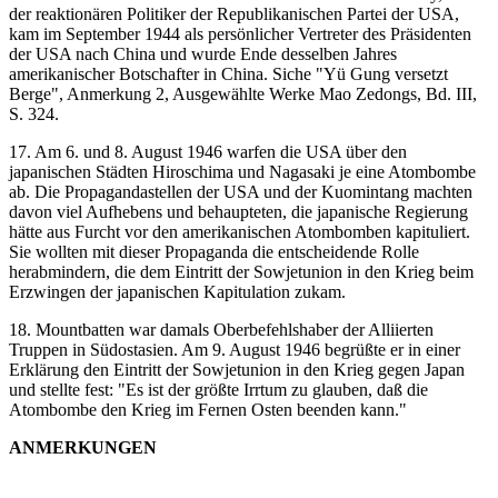
der reaktionären Politiker der Republikanischen Partei der USA,
kam im September 1944 als persönlicher Vertreter des Präsidenten
der USA nach China und wurde Ende desselben Jahres
amerikanischer Botschafter in China. Siche "Yü Gung versetzt
Berge", Anmerkung 2, Ausgewählte Werke Mao Zedongs, Bd. III,
S. 324.
17. Am 6. und 8. August 1946 warfen die USA über den
japanischen Städten Hiroschima und Nagasaki je eine Atombombe
ab. Die Propagandastellen der USA und der Kuomintang machten
davon viel Aufhebens und behaupteten, die japanische Regierung
hätte aus Furcht vor den amerikanischen Atombomben kapituliert.
Sie wollten mit dieser Propaganda die entscheidende Rolle
herabmindern, die dem Eintritt der Sowjetunion in den Krieg beim
Erzwingen der japanischen Kapitulation zukam.
18. Mountbatten war damals Oberbefehlshaber der Alliierten
Truppen in Südostasien. Am 9. August 1946 begrüßte er in einer
Erklärung den Eintritt der Sowjetunion in den Krieg gegen Japan
und stellte fest: "Es ist der größte Irrtum zu glauben, daß die
Atombombe den Krieg im Fernen Osten beenden kann."
ANMERKUNGEN