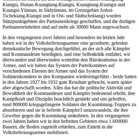
Kiangsi, Hunan-Kuangtung-Kiangsi, Kuangtung-Kuangsi und
Kuangsi-Yünnan, in Südyünnan, im Grenzgebiet Anhui-
Tschekiang-Kiangsi und in Ost- und Südtschekiang) wurden
Stützpunktgebiete des Partisanenkriegs geschaffen, und die dortigen
Partisaneneinheiten sind auf mehr als 30000 Mann angewachsen.
In den vergangenen zwei Jahren und besonders im letzten Jahr
haben wir in der Volksbefreiungsarmee eine geordnete, gelenkte
demokratische Bewegung durchgeführt, an der sich alle Kämpfer
und Kommandeure beteiligten, und eine Selbstkritik entfaltet, wir
überwanden und überwinden weiterhin den Bürokratismus in der
Armee, und wir haben das System der Parteikomitees auf
verschiedenen Ebenen der Armee und das System der
Soldatenkomitees in den Kompanien wiedereingeführt - beide hatten
in den Jahren 1927 bis 1932 gute Resultate gebracht, waren später
aber abgeschafft worden. Alles das hat die politische Aktivität und
Bewußtheit der Kommandeure und Kämpfer bedeutend erhöht, ihre
Kampfkraft und Disziplin beachtlich gestärkt und uns geholfen,
rund 800000 kriegsgefangene Soldaten der Kuomintang-Truppen zu
absorbieren und sie in befreite Kämpfer3 umzuwandeln, die ihre
Gewehre gegen die Kuomintang umkehrten. In den vergangenen
zwei Jahren haben wir in den befreiten Gebieten etwa 1.600000
Bauern, die Boden zugeteilt erhielten, zum Eintritt in die
Volksbefreiungsarmee mobilisiert.