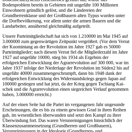
Bodenproblem bereits in Gebieten mit ungefähr 100 Millionen
Einwohnern gründlich gelöst, und die Ländereien der
Grundherrenklasse und der Großbauern alten Typus wurden unter
die Dorfbevölkerung, vor allem unter die armen Bauern und die
Landarbeiter, annähernd gleichmäßig aufgeteilt.
Unsere Parteimitgliedschaft hat sich von 1.210000 im Mai 1945 auf
3.000000 zum gegenwärtigen Zeitpunkt vergrößert. (Vor dem Verrat
der Kuomintang an der Revolution im Jahre 1927 gab es 50000
Parteimitglieder; nach diesem Verrat fiel die Mitgliederzahl im Jahre
1927 auf ungefähr 10000, stieg bis 1934 als Ergebnis der
erfolgreichen Entwicklung der Agrarrevolution auf 300 000, war im
Jahre 1937 infolge der Niederlage der Revolution im Süden2 bis auf
ungefähr 40000 zusammengeschrumpft, dann bis 1948 dank der
erfolgreichen Entwicklung des Widerstandskriegs gegen Japan auf
100000 gestiegen und hat jetzt, da der Krieg gegen Tschiang Kai-
schek und die Agrarrevolution einen siegreichen Verlauf genommen
haben, 3.000000 erreicht.)
Auf der einen Seite hat die Partei im vergangenen Jahr ungesunde
Erscheinungen, die es bis zu einem gewissen Grad in ihren Reihen
gab, im wesentlichen überwunden und setzt den Kampf zu ihrer
Überwindung fort. Das waren Verunreinigungen hinsichtlich der
Klassenzusammensetzung (Grundherren und Großbauern),
Verunreinigungen in der Ideologie (Grundherren- und