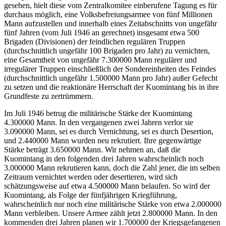
gesehen, hielt diese vom Zentralkomitee einberufene Tagung es für
durchaus möglich, eine Volksbefreiungsarmee von fünf Millionen
Mann aufzustellen und innerhalb eines Zeitabschnitts von ungefähr
fünf Jahren (vom Juli 1946 an gerechnet) insgesamt etwa 500
Brigaden (Divisionen) der feindlichen regulären Truppen
(durchschnittlich ungefähr 100 Brigaden pro Jahr) zu vernichten,
eine Gesamtheit von ungefähr 7.300000 Mann regulärer und
irregulärer Truppen einschließlich der Sondereinheiten des Feindes
(durchschnittlich ungefähr 1.500000 Mann pro Jahr) außer Gefecht
zu setzen und die reaktionäre Herrschaft der Kuomintang bis in ihre
Grundfeste zu zertrümmern.
Im Juli 1946 betrug die militärische Stärke der Kuomintang
4.300000 Mann. In den vergangenen zwei Jahren verlor sie
3.090000 Mann, sei es durch Vernichtung, sei es durch Desertion,
und 2.440000 Mann wurden neu rekrutiert. Ihre gegenwärtige
Stärke beträgt 3.650000 Mann. Wir nehmen an, daß die
Kuomintang in den folgenden drei Jahren wahrscheinlich noch
3.000000 Mann rekrutieren kann, doch die Zahl jener, die im selben
Zeitraum vernichtet werden oder desertieren, wird sich
schätzungsweise auf etwa 4.500000 Mann belaufen. So wird der
Kuomintang, als Folge der fünfjährigen Kriegführung,
wahrscheinlich nur noch eine militärische Stärke von etwa 2.000000
Mann verbleiben. Unsere Armee zählt jetzt 2.800000 Mann. In den
kommenden drei Jahren planen wir 1.700000 der Kriegsgefangenen