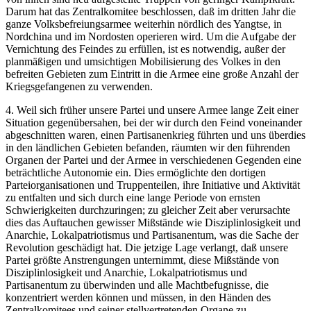
Darum hat das Zentralkomitee beschlossen, daß im dritten Jahr die
ganze Volksbefreiungsarmee weiterhin nördlich des Yangtse, in
Nordchina und im Nordosten operieren wird. Um die Aufgabe der
Vernichtung des Feindes zu erfüllen, ist es notwendig, außer der
planmäßigen und umsichtigen Mobilisierung des Volkes in den
befreiten Gebieten zum Eintritt in die Armee eine große Anzahl der
Kriegsgefangenen zu verwenden.
4. Weil sich früher unsere Partei und unsere Armee lange Zeit einer
Situation gegenübersahen, bei der wir durch den Feind voneinander
abgeschnitten waren, einen Partisanenkrieg führten und uns überdies
in den ländlichen Gebieten befanden, räumten wir den führenden
Organen der Partei und der Armee in verschiedenen Gegenden eine
beträchtliche Autonomie ein. Dies ermöglichte den dortigen
Parteiorganisationen und Truppenteilen, ihre Initiative und Aktivität
zu entfalten und sich durch eine lange Periode von ernsten
Schwierigkeiten durchzuringen; zu gleicher Zeit aber verursachte
dies das Auftauchen gewisser Mißstände wie Disziplinlosigkeit und
Anarchie, Lokalpatriotismus und Partisanentum, was die Sache der
Revolution geschädigt hat. Die jetzige Lage verlangt, daß unsere
Partei größte Anstrengungen unternimmt, diese Mißstände von
Disziplinlosigkeit und Anarchie, Lokalpatriotismus und
Partisanentum zu überwinden und alle Machtbefugnisse, die
konzentriert werden können und müssen, in den Händen des
Zentralkomitees und seiner stellvertretenden Organe zu