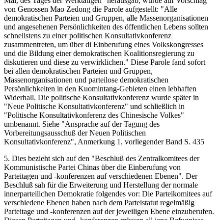
Mai, des Tages der Werktätigen" herausgab, wurde auf Vorschlag
von Genossen Mao Zedong die Parole aufgestellt: "Alle
demokratischen Parteien und Gruppen, alle Massenorganisationen
und angesehenen Persönlichkeiten des öffentlichen Lebens sollten
schnellstens zu einer politischen Konsultativkonferenz
zusammentreten, um über di Einberufung eines Volkskongresses
und die Bildung einer demokratischen Koalitionsregierung zu
diskutieren und diese zu verwirklichen." Diese Parole fand sofort
bei allen demokratischen Parteien und Gruppen,
Massenorganisationen und parteilose demokratischen
Persönlichkeiten in den Kuomintang-Gebieten einen lebhaften
Widerhall. Die politische Konsultativkonferenz wurde später in
"Neue Politische Konsultativkonferenz" und schließlich in
"Politische Konsultativkonferenz des Chinesische Volkes"
umbenannt. Siehe "Ansprache auf der Tagung des
Vorbereitungsausschuß der Neuen Politischen
Konsultativkonferenz", Anmerkung 1, vorliegender Band S. 435
5. Dies bezieht sich auf den "Beschluß des Zentralkomitees der
Kommunistische Partei Chinas über die Einberufung von
Parteitagen und -konferenzen auf verschiedenen Ebenen". Der
Beschluß sah für die Erweiterung und Herstellung der normale
innerparteilichen Demokratie folgendes vor: Die Parteikomitees auf
verschiedene Ebenen haben nach dem Parteistatut regelmäßig
Parteitage und -konferenzen auf der jeweiligen Ebene einzuberufen.