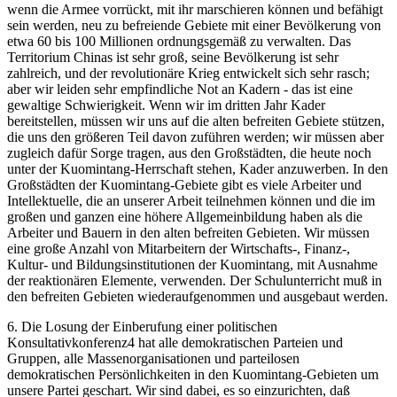
wenn die Armee vorrückt, mit ihr marschieren können und befähigt
sein werden, neu zu befreiende Gebiete mit einer Bevölkerung von
etwa 60 bis 100 Millionen ordnungsgemäß zu verwalten. Das
Territorium Chinas ist sehr groß, seine Bevölkerung ist sehr
zahlreich, und der revolutionäre Krieg entwickelt sich sehr rasch;
aber wir leiden sehr empfindliche Not an Kadern - das ist eine
gewaltige Schwierigkeit. Wenn wir im dritten Jahr Kader
bereitstellen, müssen wir uns auf die alten befreiten Gebiete stützen,
die uns den größeren Teil davon zuführen werden; wir müssen aber
zugleich dafür Sorge tragen, aus den Großstädten, die heute noch
unter der Kuomintang-Herrschaft stehen, Kader anzuwerben. In den
Großstädten der Kuomintang-Gebiete gibt es viele Arbeiter und
Intellektuelle, die an unserer Arbeit teilnehmen können und die im
großen und ganzen eine höhere Allgemeinbildung haben als die
Arbeiter und Bauern in den alten befreiten Gebieten. Wir müssen
eine große Anzahl von Mitarbeitern der Wirtschafts-, Finanz-,
Kultur- und Bildungsinstitutionen der Kuomintang, mit Ausnahme
der reaktionären Elemente, verwenden. Der Schulunterricht muß in
den befreiten Gebieten wiederaufgenommen und ausgebaut werden.
6. Die Losung der Einberufung einer politischen
Konsultativkonferenz4 hat alle demokratischen Parteien und
Gruppen, alle Massenorganisationen und parteilosen
demokratischen Persönlichkeiten in den Kuomintang-Gebieten um
unsere Partei geschart. Wir sind dabei, es so einzurichten, daß