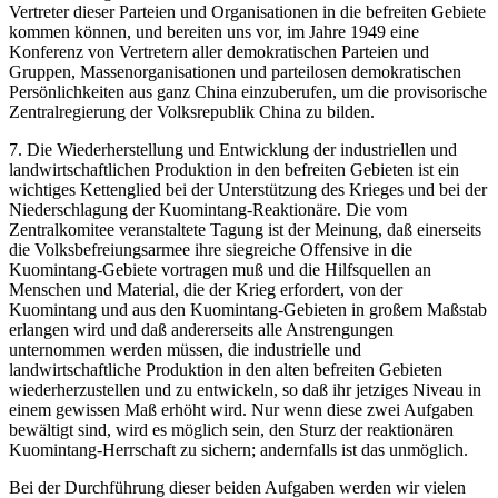
Vertreter dieser Parteien und Organisationen in die befreiten Gebiete
kommen können, und bereiten uns vor, im Jahre 1949 eine
Konferenz von Vertretern aller demokratischen Parteien und
Gruppen, Massenorganisationen und parteilosen demokratischen
Persönlichkeiten aus ganz China einzuberufen, um die provisorische
Zentralregierung der Volksrepublik China zu bilden.
7. Die Wiederherstellung und Entwicklung der industriellen und
landwirtschaftlichen Produktion in den befreiten Gebieten ist ein
wichtiges Kettenglied bei der Unterstützung des Krieges und bei der
Niederschlagung der Kuomintang-Reaktionäre. Die vom
Zentralkomitee veranstaltete Tagung ist der Meinung, daß einerseits
die Volksbefreiungsarmee ihre siegreiche Offensive in die
Kuomintang-Gebiete vortragen muß und die Hilfsquellen an
Menschen und Material, die der Krieg erfordert, von der
Kuomintang und aus den Kuomintang-Gebieten in großem Maßstab
erlangen wird und daß andererseits alle Anstrengungen
unternommen werden müssen, die industrielle und
landwirtschaftliche Produktion in den alten befreiten Gebieten
wiederherzustellen und zu entwickeln, so daß ihr jetziges Niveau in
einem gewissen Maß erhöht wird. Nur wenn diese zwei Aufgaben
bewältigt sind, wird es möglich sein, den Sturz der reaktionären
Kuomintang-Herrschaft zu sichern; andernfalls ist das unmöglich.
Bei der Durchführung dieser beiden Aufgaben werden wir vielen