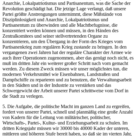
Anarchie, Lokalpatriotismus und Partisanentum, was die Sache der
Revolution geschädigt hat. Die jetzige Lage verlangt, daß unsere
Partei größte Anstrengungen unternimmt, diese Mißstände von
Disziplinlosigkeit und Anarchie, Lokalpatriotismus und
Partisanentum zu überwinden und alle Machtbefugnisse, die
konzentriert werden können und müssen, in den Händen des
Zentralkomitees und seiner stellvertretenden Organe zu
konzentrieren, um den Übergang in der Form des Krieges vom
Partisanenkrieg zum regulären Krieg zustande zu bringen. In den
vergangenen zwei Jahren hat der reguläre Charakter der Armee wie
auch ihrer Operationen zugenommen, aber das genügt noch nicht, es
muß im dritten Jahr ein weiterer großer Schritt nach vorn gemacht
werden. Zu diesem Zweck müssen wir unser möglichstes tun, die
modernen Verkehrsmittel wie Eisenbahnen, Landstraßen und
Dampfschiffe zu reparieren und zu benutzen, die Verwaltungsarbeit
in den Städten und in der Industrie zu verstärken und das
Schwergewicht der Arbeit unserer Partei schrittweise vom Dorf in
die Stadt zu verlegen.
5. Die Aufgabe, die politische Macht im ganzen Land zu ergreifen,
fordert von unserer Partei, schnell und planmäßig eine große Anzahl
von Kadern für die Leitung von militärischer, politischer,
Wirtschafts-, Partei-, Kultur- und Erziehungsarbeit zu schulen. Im
dritten Kriegsjahr müssen wir 30000 bis 40000 Kader der unteren,
mittleren und höheren Stufe bereit haben, so daß sie im vierten Jahr,