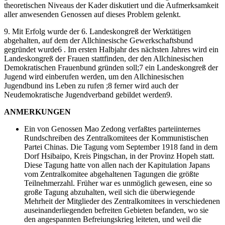
theoretischen Niveaus der Kader diskutiert und die Aufmerksamkeit
aller anwesenden Genossen auf dieses Problem gelenkt.
9. Mit Erfolg wurde der 6. Landeskongreß der Werktätigen
abgehalten, auf dem der Allchinesische Gewerkschaftsbund
gegründet wurde6 . Im ersten Halbjahr des nächsten Jahres wird ein
Landeskongreß der Frauen stattfinden, der den Allchinesischen
Demokratischen Frauenbund gründen soll;7 ein Landeskongreß der
Jugend wird einberufen werden, um den Allchinesischen
Jugendbund ins Leben zu rufen ;8 ferner wird auch der
Neudemokratische Jugendverband gebildet werden9.
ANMERKUNGEN
Ein von Genossen Mao Zedong verfaßtes parteiinternes
Rundschreiben des Zentralkomitees der Kommunistischen
Partei Chinas. Die Tagung vom September 1918 fand in dem
Dorf Hsibaipo, Kreis Pingschan, in der Provinz Hopeh statt.
Diese Tagung hatte von allen nach der Kapitulation Japans
vom Zentralkomitee abgehaltenen Tagungen die größte
Teilnehmerzahl. Früher war es unmöglich gewesen, eine so
große Tagung abzuhalten, weil sich die überwiegende
Mehrheit der Mitglieder des Zentralkomitees in verschiedenen
auseinanderliegenden befreiten Gebieten befanden, wo sie
den angespannten Befreiungskrieg leiteten, und weil die