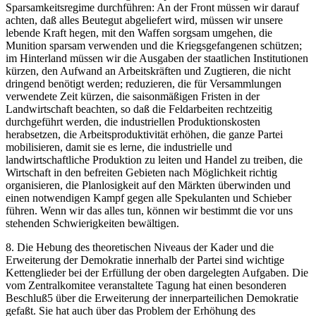
Sparsamkeitsregime durchführen: An der Front müssen wir darauf
achten, daß alles Beutegut abgeliefert wird, müssen wir unsere
lebende Kraft hegen, mit den Waffen sorgsam umgehen, die
Munition sparsam verwenden und die Kriegsgefangenen schützen;
im Hinterland müssen wir die Ausgaben der staatlichen Institutionen
kürzen, den Aufwand an Arbeitskräften und Zugtieren, die nicht
dringend benötigt werden; reduzieren, die für Versammlungen
verwendete Zeit kürzen, die saisonmäßigen Fristen in der
Landwirtschaft beachten, so daß die Feldarbeiten rechtzeitig
durchgeführt werden, die industriellen Produktionskosten
herabsetzen, die Arbeitsproduktivität erhöhen, die ganze Partei
mobilisieren, damit sie es lerne, die industrielle und
landwirtschaftliche Produktion zu leiten und Handel zu treiben, die
Wirtschaft in den befreiten Gebieten nach Möglichkeit richtig
organisieren, die Planlosigkeit auf den Märkten überwinden und
einen notwendigen Kampf gegen alle Spekulanten und Schieber
führen. Wenn wir das alles tun, können wir bestimmt die vor uns
stehenden Schwierigkeiten bewältigen.
8. Die Hebung des theoretischen Niveaus der Kader und die
Erweiterung der Demokratie innerhalb der Partei sind wichtige
Kettenglieder bei der Erfüllung der oben dargelegten Aufgaben. Die
vom Zentralkomitee veranstaltete Tagung hat einen besonderen
Beschluß5 über die Erweiterung der innerparteilichen Demokratie
gefaßt. Sie hat auch über das Problem der Erhöhung des