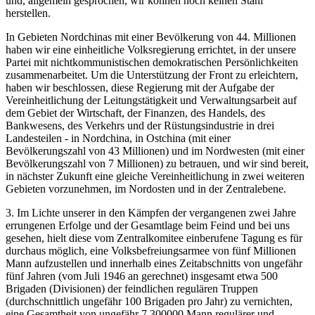
und, allgemein gesprochen, wir können noch keinen Stahl
herstellen.
In Gebieten Nordchinas mit einer Bevölkerung von 44. Millionen
haben wir eine einheitliche Volksregierung errichtet, in der unsere
Partei mit nichtkommunistischen demokratischen Persönlichkeiten
zusammenarbeitet. Um die Unterstützung der Front zu erleichtern,
haben wir beschlossen, diese Regierung mit der Aufgabe der
Vereinheitlichung der Leitungstätigkeit und Verwaltungsarbeit auf
dem Gebiet der Wirtschaft, der Finanzen, des Handels, des
Bankwesens, des Verkehrs und der Rüstungsindustrie in drei
Landesteilen - in Nordchina, in Ostchina (mit einer
Bevölkerungszahl von 43 Millionen) und im Nordwesten (mit einer
Bevölkerungszahl von 7 Millionen) zu betrauen, und wir sind bereit,
in nächster Zukunft eine gleiche Vereinheitlichung in zwei weiteren
Gebieten vorzunehmen, im Nordosten und in der Zentralebene.
3. Im Lichte unserer in den Kämpfen der vergangenen zwei Jahre
errungenen Erfolge und der Gesamtlage beim Feind und bei uns
gesehen, hielt diese vom Zentralkomitee einberufene Tagung es für
durchaus möglich, eine Volksbefreiungsarmee von fünf Millionen
Mann aufzustellen und innerhalb eines Zeitabschnitts von ungefähr
fünf Jahren (vom Juli 1946 an gerechnet) insgesamt etwa 500
Brigaden (Divisionen) der feindlichen regulären Truppen
(durchschnittlich ungefähr 100 Brigaden pro Jahr) zu vernichten,
eine Gesamtheit von ungefähr 7.300000 Mann regulärer und