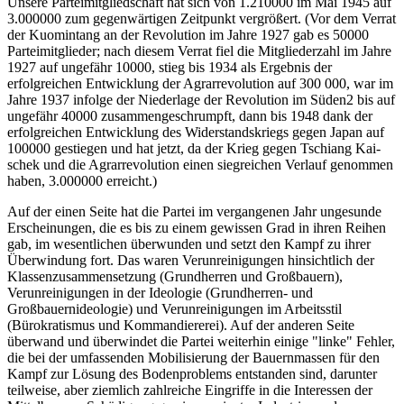
Unsere Parteimitgliedschaft hat sich von 1.210000 im Mai 1945 auf
3.000000 zum gegenwärtigen Zeitpunkt vergrößert. (Vor dem Verrat
der Kuomintang an der Revolution im Jahre 1927 gab es 50000
Parteimitglieder; nach diesem Verrat fiel die Mitgliederzahl im Jahre
1927 auf ungefähr 10000, stieg bis 1934 als Ergebnis der
erfolgreichen Entwicklung der Agrarrevolution auf 300 000, war im
Jahre 1937 infolge der Niederlage der Revolution im Süden2 bis auf
ungefähr 40000 zusammengeschrumpft, dann bis 1948 dank der
erfolgreichen Entwicklung des Widerstandskriegs gegen Japan auf
100000 gestiegen und hat jetzt, da der Krieg gegen Tschiang Kai-
schek und die Agrarrevolution einen siegreichen Verlauf genommen
haben, 3.000000 erreicht.)
Auf der einen Seite hat die Partei im vergangenen Jahr ungesunde
Erscheinungen, die es bis zu einem gewissen Grad in ihren Reihen
gab, im wesentlichen überwunden und setzt den Kampf zu ihrer
Überwindung fort. Das waren Verunreinigungen hinsichtlich der
Klassenzusammensetzung (Grundherren und Großbauern),
Verunreinigungen in der Ideologie (Grundherren- und
Großbauernideologie) und Verunreinigungen im Arbeitsstil
(Bürokratismus und Kommandiererei). Auf der anderen Seite
überwand und überwindet die Partei weiterhin einige "linke" Fehler,
die bei der umfassenden Mobilisierung der Bauernmassen für den
Kampf zur Lösung des Bodenproblems entstanden sind, darunter
teilweise, aber ziemlich zahlreiche Eingriffe in die Interessen der