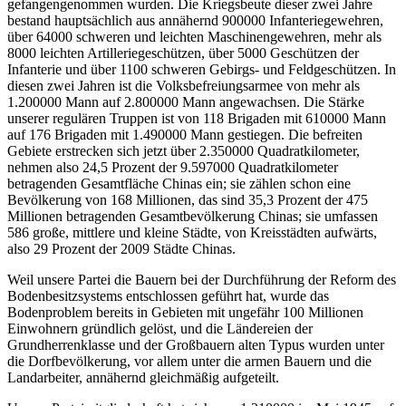
gefangengenommen wurden. Die Kriegsbeute dieser zwei Jahre
bestand hauptsächlich aus annähernd 900000 Infanteriegewehren,
über 64000 schweren und leichten Maschinengewehren, mehr als
8000 leichten Artilleriegeschützen, über 5000 Geschützen der
Infanterie und über 1100 schweren Gebirgs- und Feldgeschützen. In
diesen zwei Jahren ist die Volksbefreiungsarmee von mehr als
1.200000 Mann auf 2.800000 Mann angewachsen. Die Stärke
unserer regulären Truppen ist von 118 Brigaden mit 610000 Mann
auf 176 Brigaden mit 1.490000 Mann gestiegen. Die befreiten
Gebiete erstrecken sich jetzt über 2.350000 Quadratkilometer,
nehmen also 24,5 Prozent der 9.597000 Quadratkilometer
betragenden Gesamtfläche Chinas ein; sie zählen schon eine
Bevölkerung von 168 Millionen, das sind 35,3 Prozent der 475
Millionen betragenden Gesamtbevölkerung Chinas; sie umfassen
586 große, mittlere und kleine Städte, von Kreisstädten aufwärts,
also 29 Prozent der 2009 Städte Chinas.
Weil unsere Partei die Bauern bei der Durchführung der Reform des
Bodenbesitzsystems entschlossen geführt hat, wurde das
Bodenproblem bereits in Gebieten mit ungefähr 100 Millionen
Einwohnern gründlich gelöst, und die Ländereien der
Grundherrenklasse und der Großbauern alten Typus wurden unter
die Dorfbevölkerung, vor allem unter die armen Bauern und die
Landarbeiter, annähernd gleichmäßig aufgeteilt.