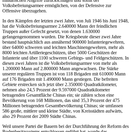
militärischen Angriffe zurückschlagen und somit der
Volksbefreiungsarmee ermöglichen, von der Defensive zur
Offensive überzugehen.
In den Kämpfen der letzten zwei Jahre, von Juli 1946 bis Juni 1948,
hat die Volksbefreiungsarmee 2.640000 Mann der feindlichen
Truppen außer Gefecht gesetzt, von denen 1.630000
gefangengenommen wurden. Die Kriegsbeute dieser zwei Jahre
bestand hauptsächlich aus annähernd 900000 Infanteriegewehren,
über 64000 schweren und leichten Maschinengewehren, mehr als
8000 leichten Artilleriegeschützen, über 5000 Geschützen der
Infanterie und über 1100 schweren Gebirgs- und Feldgeschützen. In
diesen zwei Jahren ist die Volksbefreiungsarmee von mehr als
1.200000 Mann auf 2.800000 Mann angewachsen. Die Stärke
unserer regulären Truppen ist von 118 Brigaden mit 610000 Mann
auf 176 Brigaden mit 1.490000 Mann gestiegen. Die befreiten
Gebiete erstrecken sich jetzt über 2.350000 Quadratkilometer,
nehmen also 24,5 Prozent der 9.597000 Quadratkilometer
betragenden Gesamtfläche Chinas ein; sie zählen schon eine
Bevölkerung von 168 Millionen, das sind 35,3 Prozent der 475
Millionen betragenden Gesamtbevölkerung Chinas; sie umfassen
586 große, mittlere und kleine Städte, von Kreisstädten aufwärts,
also 29 Prozent der 2009 Städte Chinas.
Weil unsere Partei die Bauern bei der Durchführung der Reform des
Bodenbesitzsystems entschlossen geführt hat, wurde das