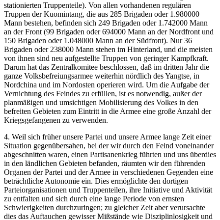
stationierten Truppenteile). Von allen vorhandenen regulären
Truppen der Kuomintang, die aus 285 Brigaden oder 1.980000
Mann bestehen, befinden sich 249 Brigaden oder 1.742000 Mann
an der Front (99 Brigaden oder 694000 Mann an der Nordfront und
150 Brigaden oder 1.048000 Mann an der Südfront). Nur 36
Brigaden oder 238000 Mann stehen im Hinterland, und die meisten
von ihnen sind neu aufgestellte Truppen von geringer Kampfkraft.
Darum hat das Zentralkomitee beschlossen, daß im dritten Jahr die
ganze Volksbefreiungsarmee weiterhin nördlich des Yangtse, in
Nordchina und im Nordosten operieren wird. Um die Aufgabe der
Vernichtung des Feindes zu erfüllen, ist es notwendig, außer der
planmäßigen und umsichtigen Mobilisierung des Volkes in den
befreiten Gebieten zum Eintritt in die Armee eine große Anzahl der
Kriegsgefangenen zu verwenden.
4. Weil sich früher unsere Partei und unsere Armee lange Zeit einer
Situation gegenübersahen, bei der wir durch den Feind voneinander
abgeschnitten waren, einen Partisanenkrieg führten und uns überdies
in den ländlichen Gebieten befanden, räumten wir den führenden
Organen der Partei und der Armee in verschiedenen Gegenden eine
beträchtliche Autonomie ein. Dies ermöglichte den dortigen
Parteiorganisationen und Truppenteilen, ihre Initiative und Aktivität
zu entfalten und sich durch eine lange Periode von ernsten
Schwierigkeiten durchzuringen; zu gleicher Zeit aber verursachte
dies das Auftauchen gewisser Mißstände wie Disziplinlosigkeit und