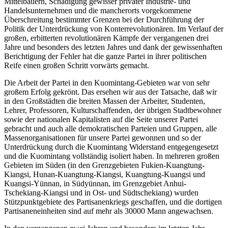
Mittelbauern, Schädigung gewisser privater Industrie- und
Handelsunternehmen und die mancherorts vorgekommene
Überschreitung bestimmter Grenzen bei der Durchführung der
Politik der Unterdrückung von Konterrevolutionären. Im Verlauf der
großen, erbitterten revolutionären Kämpfe der vergangenen drei
Jahre und besonders des letzten Jahres und dank der gewissenhaften
Berichtigung der Fehler hat die ganze Partei in ihrer politischen
Reife einen großen Schritt vorwärts gemacht.
Die Arbeit der Partei in den Kuomintang-Gebieten war von sehr
großem Erfolg gekrönt. Das ersehen wir aus der Tatsache, daß wir
in den Großstädten die breiten Massen der Arbeiter, Studenten,
Lehrer, Professoren, Kulturschaffenden, der übrigen Stadtbewohner
sowie der nationalen Kapitalisten auf die Seite unserer Partei
gebracht und auch alle demokratischen Parteien und Gruppen, alle
Massenorganisationen für unsere Partei gewonnen und so der
Unterdrückung durch die Kuomintang Widerstand entgegengesetzt
und die Kuomintang vollständig isoliert haben. In mehreren großen
Gebieten im Süden (in den Grenzgebieten Fukien-Kuangtung-
Kiangsi, Hunan-Kuangtung-Kiangsi, Kuangtung-Kuangsi und
Kuangsi-Yünnan, in Südyünnan, im Grenzgebiet Anhui-
Tschekiang-Kiangsi und in Ost- und Südtschekiang) wurden
Stützpunktgebiete des Partisanenkriegs geschaffen, und die dortigen
Partisaneneinheiten sind auf mehr als 30000 Mann angewachsen.