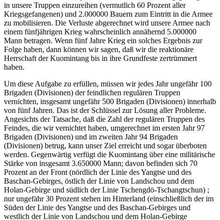
in unsere Truppen einzureihen (vermutlich 60 Prozent aller
Kriegsgefangenen) und 2.000000 Bauern zum Eintritt in die Armee
zu mobilisieren. Die Verluste abgerechnet wird unsere Armee nach
einem fünfjährigen Krieg wahrscheinlich annähernd 5.000000
Mann betragen. Wenn fünf Jahre Krieg ein solches Ergebnis zur
Folge haben, dann können wir sagen, daß wir die reaktionäre
Herrschaft der Kuomintang bis in ihre Grundfeste zertrümmert
haben.
Um diese Aufgabe zu erfüllen, müssen wir jedes Jahr ungefähr 100
Brigaden (Divisionen) der feindlichen regulären Truppen
vernichten, insgesamt ungefähr 500 Brigaden (Divisionen) innerhalb
von fünf Jahren. Das ist der Schlüssel zur Lösung aller Probleme.
Angesichts der Tatsache, daß die Zahl der regulären Truppen des
Feindes, die wir vernichtet haben, umgerechnet im ersten Jahr 97
Brigaden (Divisionen) und im zweiten Jahr 94 Brigaden
(Divisionen) betrug, kann unser Ziel erreicht und sogar überboten
werden. Gegenwärtig verfügt die Kuomintang über eine militärische
Stärke von insgesamt 3.650000 Mann; davon befinden sich 70
Prozent an der Front (nördlich der Linie des Yangtse und des
Baschan-Gebirges, östlich der Linie von Landschou und dem
Holan-Gebirge und südlich der Linie Tschengdö-Tschangtschun) ;
nur ungefähr 30 Prozent stehen im Hinterland (einschließlich der im
Süden der Linie des Yangtse und des Baschan-Gebirges und
westlich der Linie von Landschou und dem Holan-Gebirge