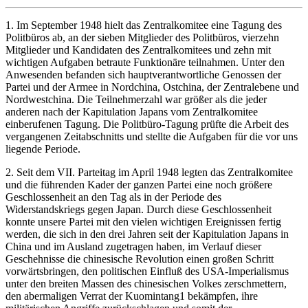
1. Im September 1948 hielt das Zentralkomitee eine Tagung des
Politbüros ab, an der sieben Mitglieder des Politbüros, vierzehn
Mitglieder und Kandidaten des Zentralkomitees und zehn mit
wichtigen Aufgaben betraute Funktionäre teilnahmen. Unter den
Anwesenden befanden sich hauptverantwortliche Genossen der
Partei und der Armee in Nordchina, Ostchina, der Zentralebene und
Nordwestchina. Die Teilnehmerzahl war größer als die jeder
anderen nach der Kapitulation Japans vom Zentralkomitee
einberufenen Tagung. Die Politbüro-Tagung prüfte die Arbeit des
vergangenen Zeitabschnitts und stellte die Aufgaben für die vor uns
liegende Periode.
2. Seit dem VII. Parteitag im April 1948 legten das Zentralkomitee
und die führenden Kader der ganzen Partei eine noch größere
Geschlossenheit an den Tag als in der Periode des
Widerstandskriegs gegen Japan. Durch diese Geschlossenheit
konnte unsere Partei mit den vielen wichtigen Ereignissen fertig
werden, die sich in den drei Jahren seit der Kapitulation Japans in
China und im Ausland zugetragen haben, im Verlauf dieser
Geschehnisse die chinesische Revolution einen großen Schritt
vorwärtsbringen, den politischen Einfluß des USA-Imperialismus
unter den breiten Massen des chinesischen Volkes zerschmettern,
den abermaligen Verrat der Kuomintang1 bekämpfen, ihre