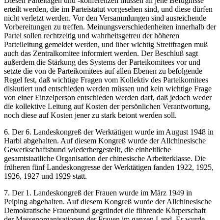
Diesen Parteitagen und -konferenzen müssen all jene Befugnisse
erteilt werden, die im Parteistatut vorgesehen sind, und diese dürfen
nicht verletzt werden. Vor den Versammlungen sind ausreichende
Vorbereitungen zu treffen. Meinungsverschiedenheiten innerhalb der
Partei sollen rechtzeitig und wahrheitsgetreu der höheren
Parteileitung gemeldet werden, und über wichtig Streitfragen muß
auch das Zentralkomitee informiert werden. Der Beschluß sagt
außerdem die Stärkung des Systems der Parteikomitees vor und
setzte die von de Parteikomitees auf allen Ebenen zu befolgende
Regel fest, daß wichtige Fragen vom Kollektiv des Parteikomitees
diskutiert und entschieden werden müssen und kein wichtige Frage
von einer Einzelperson entschieden werden darf, daß jedoch weder
die kollektive Leitung auf Kosten der persönlichen Verantwortung,
noch diese auf Kosten jener zu stark betont werden soll.
6. Der 6. Landeskongreß der Werktätigen wurde im August 1948 in
Harbi abgehalten. Auf diesem Kongreß wurde der Allchinesische
Gewerkschaftsbund wiederhergestellt, die einheitliche
gesamtstaatliche Organisation der chinesische Arbeiterklasse. Die
früheren fünf Landeskongresse der Werktätigen fanden 1922, 1925,
1926, 1927 und 1929 statt.
7. Der 1. Landeskongreß der Frauen wurde im März 1949 in
Peiping abgehalten. Auf diesem Kongreß wurde der Allchinesische
Demokratische Frauenbund gegründet die führende Körperschaft
der Massenorganisationen der Frauen im ganzen Land. Er wurde