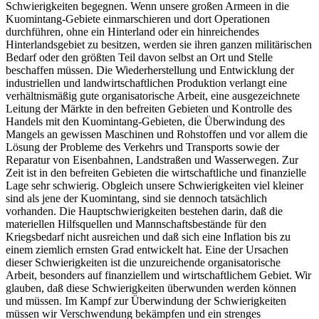
Schwierigkeiten begegnen. Wenn unsere großen Armeen in die
Kuomintang-Gebiete einmarschieren und dort Operationen
durchführen, ohne ein Hinterland oder ein hinreichendes
Hinterlandsgebiet zu besitzen, werden sie ihren ganzen militärischen
Bedarf oder den größten Teil davon selbst an Ort und Stelle
beschaffen müssen. Die Wiederherstellung und Entwicklung der
industriellen und landwirtschaftlichen Produktion verlangt eine
verhältnismäßig gute organisatorische Arbeit, eine ausgezeichnete
Leitung der Märkte in den befreiten Gebieten und Kontrolle des
Handels mit den Kuomintang-Gebieten, die Überwindung des
Mangels an gewissen Maschinen und Rohstoffen und vor allem die
Lösung der Probleme des Verkehrs und Transports sowie der
Reparatur von Eisenbahnen, Landstraßen und Wasserwegen. Zur
Zeit ist in den befreiten Gebieten die wirtschaftliche und finanzielle
Lage sehr schwierig. Obgleich unsere Schwierigkeiten viel kleiner
sind als jene der Kuomintang, sind sie dennoch tatsächlich
vorhanden. Die Hauptschwierigkeiten bestehen darin, daß die
materiellen Hilfsquellen und Mannschaftsbestände für den
Kriegsbedarf nicht ausreichen und daß sich eine Inflation bis zu
einem ziemlich ernsten Grad entwickelt hat. Eine der Ursachen
dieser Schwierigkeiten ist die unzureichende organisatorische
Arbeit, besonders auf finanziellem und wirtschaftlichem Gebiet. Wir
glauben, daß diese Schwierigkeiten überwunden werden können
und müssen. Im Kampf zur Überwindung der Schwierigkeiten
müssen wir Verschwendung bekämpfen und ein strenges