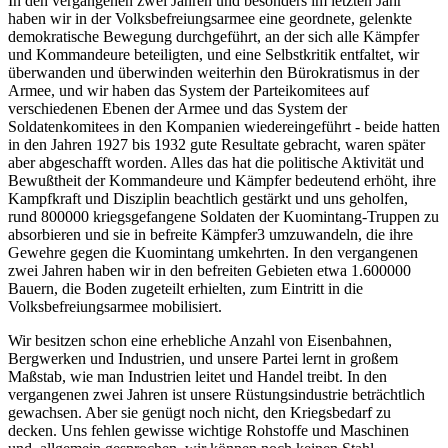
In den vergangenen zwei Jahren und besonders im letzten Jahr
haben wir in der Volksbefreiungsarmee eine geordnete, gelenkte
demokratische Bewegung durchgeführt, an der sich alle Kämpfer
und Kommandeure beteiligten, und eine Selbstkritik entfaltet, wir
überwanden und überwinden weiterhin den Bürokratismus in der
Armee, und wir haben das System der Parteikomitees auf
verschiedenen Ebenen der Armee und das System der
Soldatenkomitees in den Kompanien wiedereingeführt - beide hatten
in den Jahren 1927 bis 1932 gute Resultate gebracht, waren später
aber abgeschafft worden. Alles das hat die politische Aktivität und
Bewußtheit der Kommandeure und Kämpfer bedeutend erhöht, ihre
Kampfkraft und Disziplin beachtlich gestärkt und uns geholfen,
rund 800000 kriegsgefangene Soldaten der Kuomintang-Truppen zu
absorbieren und sie in befreite Kämpfer3 umzuwandeln, die ihre
Gewehre gegen die Kuomintang umkehrten. In den vergangenen
zwei Jahren haben wir in den befreiten Gebieten etwa 1.600000
Bauern, die Boden zugeteilt erhielten, zum Eintritt in die
Volksbefreiungsarmee mobilisiert.
Wir besitzen schon eine erhebliche Anzahl von Eisenbahnen,
Bergwerken und Industrien, und unsere Partei lernt in großem
Maßstab, wie man Industrien leitet und Handel treibt. In den
vergangenen zwei Jahren ist unsere Rüstungsindustrie beträchtlich
gewachsen. Aber sie genügt noch nicht, den Kriegsbedarf zu
decken. Uns fehlen gewisse wichtige Rohstoffe und Maschinen