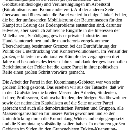
Großbauernideologie) und Verunreinigungen im Arbeitsstil
(Bürokratismus und Kommandiererei). Auf der anderen Seite
überwand und überwindet die Partei weiterhin einige "linke" Fehler,
die bei der umfassenden Mobilisierung der Bauernmassen für den
Kampf zur Lösung des Bodenproblems entstanden sind, darunter
teilweise, aber ziemlich zahlreiche Eingriffe in die Interessen der
Mittelbauern, Schädigung gewisser privater Industrie- und
Handelsunternehmen und die mancherorts vorgekommene
Überschreitung bestimmter Grenzen bei der Durchführung der
Politik der Unterdrückung von Konterrevolutionären. Im Verlauf der
großen, erbitterten revolutionären Kämpfe der vergangenen drei
Jahre und besonders des letzten Jahres und dank der gewissenhaften
Berichtigung der Fehler hat die ganze Partei in ihrer politischen
Reife einen großen Schritt vorwärts gemacht.
Die Arbeit der Partei in den Kuomintang-Gebieten war von sehr
großem Erfolg gekrönt. Das ersehen wir aus der Tatsache, daß wir
in den Großstädten die breiten Massen der Arbeiter, Studenten,
Lehrer, Professoren, Kulturschaffenden, der übrigen Stadtbewohner
sowie der nationalen Kapitalisten auf die Seite unserer Partei
gebracht und auch alle demokratischen Parteien und Gruppen, alle
Massenorganisationen für unsere Partei gewonnen und so der
Unterdrückung durch die Kuomintang Widerstand entgegengesetzt
und die Kuomintang vollständig isoliert haben. In mehreren großen
Gebieten im Süden (in den Grenzgebieten Fukien-Kuangtung-