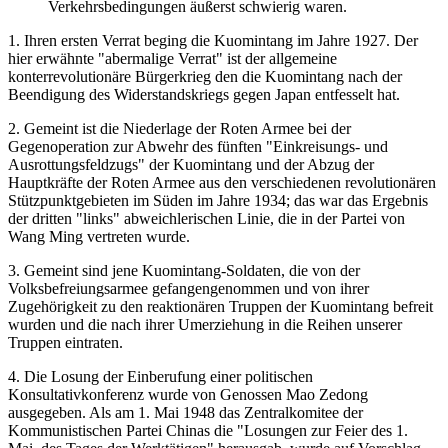
Verkehrsbedingungen äußerst schwierig waren.
1. Ihren ersten Verrat beging die Kuomintang im Jahre 1927. Der
hier erwähnte "abermalige Verrat" ist der allgemeine
konterrevolutionäre Bürgerkrieg den die Kuomintang nach der
Beendigung des Widerstandskriegs gegen Japan entfesselt hat.
2. Gemeint ist die Niederlage der Roten Armee bei der
Gegenoperation zur Abwehr des fünften "Einkreisungs- und
Ausrottungsfeldzugs" der Kuomintang und der Abzug der
Hauptkräfte der Roten Armee aus den verschiedenen revolutionären
Stützpunktgebieten im Süden im Jahre 1934; das war das Ergebnis
der dritten "links" abweichlerischen Linie, die in der Partei von
Wang Ming vertreten wurde.
3. Gemeint sind jene Kuomintang-Soldaten, die von der
Volksbefreiungsarmee gefangengenommen und von ihrer
Zugehörigkeit zu den reaktionären Truppen der Kuomintang befreit
wurden und die nach ihrer Umerziehung in die Reihen unserer
Truppen eintraten.
4. Die Losung der Einberufung einer politischen
Konsultativkonferenz wurde von Genossen Mao Zedong
ausgegeben. Als am 1. Mai 1948 das Zentralkomitee der
Kommunistischen Partei Chinas die "Losungen zur Feier des 1.