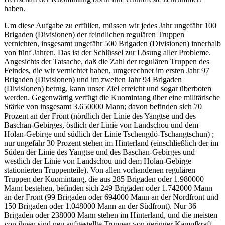
haben.
Um diese Aufgabe zu erfüllen, müssen wir jedes Jahr ungefähr 100
Brigaden (Divisionen) der feindlichen regulären Truppen
vernichten, insgesamt ungefähr 500 Brigaden (Divisionen) innerhalb
von fünf Jahren. Das ist der Schlüssel zur Lösung aller Probleme.
Angesichts der Tatsache, daß die Zahl der regulären Truppen des
Feindes, die wir vernichtet haben, umgerechnet im ersten Jahr 97
Brigaden (Divisionen) und im zweiten Jahr 94 Brigaden
(Divisionen) betrug, kann unser Ziel erreicht und sogar überboten
werden. Gegenwärtig verfügt die Kuomintang über eine militärische
Stärke von insgesamt 3.650000 Mann; davon befinden sich 70
Prozent an der Front (nördlich der Linie des Yangtse und des
Baschan-Gebirges, östlich der Linie von Landschou und dem
Holan-Gebirge und südlich der Linie Tschengdö-Tschangtschun) ;
nur ungefähr 30 Prozent stehen im Hinterland (einschließlich der im
Süden der Linie des Yangtse und des Baschan-Gebirges und
westlich der Linie von Landschou und dem Holan-Gebirge
stationierten Truppenteile). Von allen vorhandenen regulären
Truppen der Kuomintang, die aus 285 Brigaden oder 1.980000
Mann bestehen, befinden sich 249 Brigaden oder 1.742000 Mann
an der Front (99 Brigaden oder 694000 Mann an der Nordfront und
150 Brigaden oder 1.048000 Mann an der Südfront). Nur 36
Brigaden oder 238000 Mann stehen im Hinterland, und die meisten
von ihnen sind neu aufgestellte Truppen von geringer Kampfkraft.