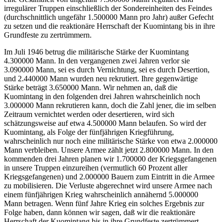
irregulärer Truppen einschließlich der Sondereinheiten des Feindes
(durchschnittlich ungefähr 1.500000 Mann pro Jahr) außer Gefecht
zu setzen und die reaktionäre Herrschaft der Kuomintang bis in ihre
Grundfeste zu zertrümmern.
Im Juli 1946 betrug die militärische Stärke der Kuomintang
4.300000 Mann. In den vergangenen zwei Jahren verlor sie
3.090000 Mann, sei es durch Vernichtung, sei es durch Desertion,
und 2.440000 Mann wurden neu rekrutiert. Ihre gegenwärtige
Stärke beträgt 3.650000 Mann. Wir nehmen an, daß die
Kuomintang in den folgenden drei Jahren wahrscheinlich noch
3.000000 Mann rekrutieren kann, doch die Zahl jener, die im selben
Zeitraum vernichtet werden oder desertieren, wird sich
schätzungsweise auf etwa 4.500000 Mann belaufen. So wird der
Kuomintang, als Folge der fünfjährigen Kriegführung,
wahrscheinlich nur noch eine militärische Stärke von etwa 2.000000
Mann verbleiben. Unsere Armee zählt jetzt 2.800000 Mann. In den
kommenden drei Jahren planen wir 1.700000 der Kriegsgefangenen
in unsere Truppen einzureihen (vermutlich 60 Prozent aller
Kriegsgefangenen) und 2.000000 Bauern zum Eintritt in die Armee
zu mobilisieren. Die Verluste abgerechnet wird unsere Armee nach
einem fünfjährigen Krieg wahrscheinlich annähernd 5.000000
Mann betragen. Wenn fünf Jahre Krieg ein solches Ergebnis zur
Folge haben, dann können wir sagen, daß wir die reaktionäre
Herrschaft der Kuomintang bis in ihre Grundfeste zertrümmert