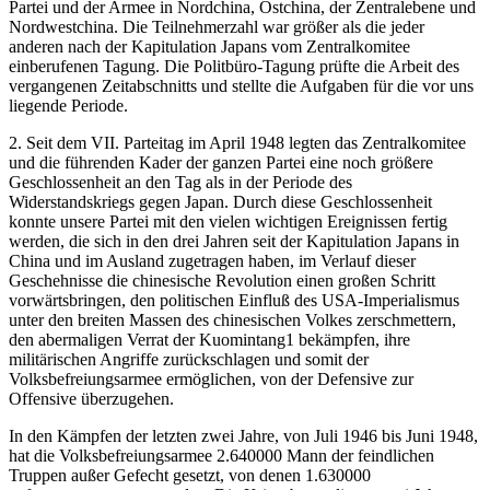
Partei und der Armee in Nordchina, Ostchina, der Zentralebene und
Nordwestchina. Die Teilnehmerzahl war größer als die jeder
anderen nach der Kapitulation Japans vom Zentralkomitee
einberufenen Tagung. Die Politbüro-Tagung prüfte die Arbeit des
vergangenen Zeitabschnitts und stellte die Aufgaben für die vor uns
liegende Periode.
2. Seit dem VII. Parteitag im April 1948 legten das Zentralkomitee
und die führenden Kader der ganzen Partei eine noch größere
Geschlossenheit an den Tag als in der Periode des
Widerstandskriegs gegen Japan. Durch diese Geschlossenheit
konnte unsere Partei mit den vielen wichtigen Ereignissen fertig
werden, die sich in den drei Jahren seit der Kapitulation Japans in
China und im Ausland zugetragen haben, im Verlauf dieser
Geschehnisse die chinesische Revolution einen großen Schritt
vorwärtsbringen, den politischen Einfluß des USA-Imperialismus
unter den breiten Massen des chinesischen Volkes zerschmettern,
den abermaligen Verrat der Kuomintang1 bekämpfen, ihre
militärischen Angriffe zurückschlagen und somit der
Volksbefreiungsarmee ermöglichen, von der Defensive zur
Offensive überzugehen.
In den Kämpfen der letzten zwei Jahre, von Juli 1946 bis Juni 1948,
hat die Volksbefreiungsarmee 2.640000 Mann der feindlichen
Truppen außer Gefecht gesetzt, von denen 1.630000