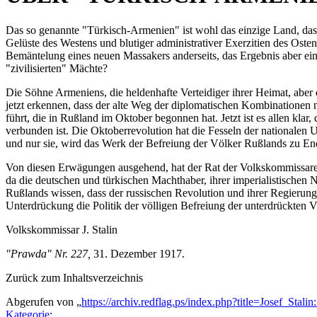
Das so genannte "Türkisch-Armenien" ist wohl das einzige Land, das 
Gelüste des Westens und blutiger administrativer Exerzitien des Osten
Bemäntelung eines neuen Massakers anderseits, das Ergebnis aber ein
"zivilisierten" Mächte?
Die Söhne Armeniens, die heldenhafte Verteidiger ihrer Heimat, aber 
jetzt erkennen, dass der alte Weg der diplomatischen Kombinationen n
führt, die in Rußland im Oktober begonnen hat. Jetzt ist es allen kl
verbunden ist. Die Oktoberrevolution hat die Fesseln der nationalen
und nur sie, wird das Werk der Befreiung der Völker Rußlands zu En
Von diesen Erwägungen ausgehend, hat der Rat der Volkskommissare b
da die deutschen und türkischen Machthaber, ihrer imperialistischen
Rußlands wissen, dass der russischen Revolution und ihrer Regierung
Unterdrückung die Politik der völligen Befreiung der unterdrückten Vö
Volkskommissar J. Stalin
"Prawda" Nr. 227,
31. Dezember 1917.
Zurück zum Inhaltsverzeichnis
Abgerufen von „
https://archiv.redflag.ps/index.php?title=Josef_
Kategorie
: