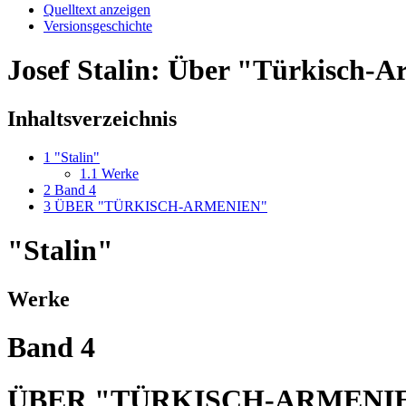
Quelltext anzeigen
Versionsgeschichte
Josef Stalin: Über "Türkisch-
Inhaltsverzeichnis
1
"Stalin"
1.1
Werke
2
Band 4
3
ÜBER "TÜRKISCH-ARMENIEN"
"Stalin"
Werke
Band 4
ÜBER "TÜRKISCH-ARMENI