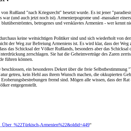
von Rußland "nach Kriegsrecht" besetzt wurde. Es ist jener "paradiesi
s war (und auch jetzt noch ist). Armenierpogrome und -massaker einerse
 blutüberströmtes, betrogenes und versklavtes Armenien - wer kennt n
durchaus keine weitsichtigen Politiker sind und sich wiederholt von de
icht der Weg zur Befreiung Armeniens ist. Es wird klar, dass der Weg 
ar, dass das Schicksal der Völker Rußlands, besonders aber das Schicksa
 Unterdrückung zerschlagen. Sie hat die Geheimverträge des Zaren zerri
de führen können.
eschlossen, ein besonderes Dekret über die freie Selbstbestimmung "T
 Natur getreu, kein Hehl aus ihrem Wunsch machen, die okkupierten Gebi
 Eroberungsbestrebungen fremd sind. Mögen alle wissen, dass der Rat d
lker entgegenstellt.
Stalin:_Über_%22Türkisch-Armenien%22&oldid=449
“