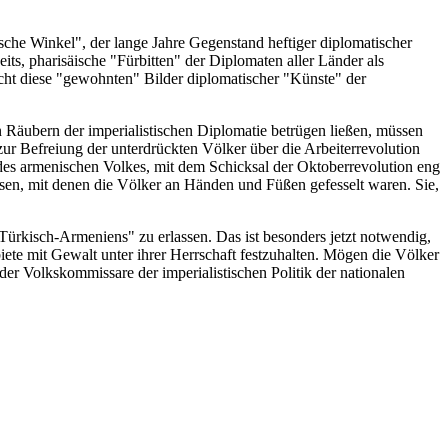
sche Winkel", der lange Jahre Gegenstand heftiger diplomatischer
its, pharisäische "Fürbitten" der Diplomaten aller Länder als
icht diese "gewohnten" Bilder diplomatischer "Künste" der
n Räubern der imperialistischen Diplomatie betrügen ließen, müssen
zur Befreiung der unterdrückten Völker über die Arbeiterrevolution
l des armenischen Volkes, mit dem Schicksal der Oktoberrevolution eng
ssen, mit denen die Völker an Händen und Füßen gefesselt waren. Sie,
ürkisch-Armeniens" zu erlassen. Das ist besonders jetzt notwendig,
ete mit Gewalt unter ihrer Herrschaft festzuhalten. Mögen die Völker
er Volkskommissare der imperialistischen Politik der nationalen