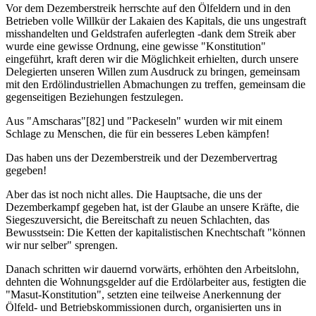
Vor dem Dezemberstreik herrschte auf den Ölfeldern und in den
Betrieben volle Willkür der Lakaien des Kapitals, die uns ungestraft
misshandelten und Geldstrafen auferlegten -dank dem Streik aber
wurde eine gewisse Ordnung, eine gewisse "Konstitution"
eingeführt, kraft deren wir die Möglichkeit erhielten, durch unsere
Delegierten unseren Willen zum Ausdruck zu bringen, gemeinsam
mit den Erdölindustriellen Abmachungen zu treffen, gemeinsam die
gegenseitigen Beziehungen festzulegen.
Aus "Amscharas"[82] und "Packeseln" wurden wir mit einem
Schlage zu Menschen, die für ein besseres Leben kämpfen!
Das haben uns der Dezemberstreik und der Dezembervertrag
gegeben!
Aber das ist noch nicht alles. Die Hauptsache, die uns der
Dezemberkampf gegeben hat, ist der Glaube an unsere Kräfte, die
Siegeszuversicht, die Bereitschaft zu neuen Schlachten, das
Bewusstsein: Die Ketten der kapitalistischen Knechtschaft "können
wir nur selber" sprengen.
Danach schritten wir dauernd vorwärts, erhöhten den Arbeitslohn,
dehnten die Wohnungsgelder auf die Erdölarbeiter aus, festigten die
"Masut-Konstitution", setzten eine teilweise Anerkennung der
Ölfeld- und Betriebskommissionen durch, organisierten uns in