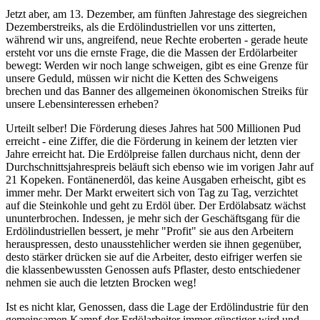
Jetzt aber, am 13. Dezember, am fünften Jahrestage des siegreichen
Dezemberstreiks, als die Erdölindustriellen vor uns zitterten,
während wir uns, angreifend, neue Rechte eroberten - gerade heute
ersteht vor uns die ernste Frage, die die Massen der Erdölarbeiter
bewegt: Werden wir noch lange schweigen, gibt es eine Grenze für
unsere Geduld, müssen wir nicht die Ketten des Schweigens
brechen und das Banner des allgemeinen ökonomischen Streiks für
unsere Lebensinteressen erheben?
Urteilt selber! Die Förderung dieses Jahres hat 500 Millionen Pud
erreicht - eine Ziffer, die die Förderung in keinem der letzten vier
Jahre erreicht hat. Die Erdölpreise fallen durchaus nicht, denn der
Durchschnittsjahrespreis beläuft sich ebenso wie im vorigen Jahr auf
21 Kopeken. Fontänenerdöl, das keine Ausgaben erheischt, gibt es
immer mehr. Der Markt erweitert sich von Tag zu Tag, verzichtet
auf die Steinkohle und geht zu Erdöl über. Der Erdölabsatz wächst
ununterbrochen. Indessen, je mehr sich der Geschäftsgang für die
Erdölindustriellen bessert, je mehr "Profit" sie aus den Arbeitern
herauspressen, desto unausstehlicher werden sie ihnen gegenüber,
desto stärker drücken sie auf die Arbeiter, desto eifriger werfen sie
die klassenbewussten Genossen aufs Pflaster, desto entschiedener
nehmen sie auch die letzten Brocken weg!
Ist es nicht klar, Genossen, dass die Lage der Erdölindustrie für den
gemeinsamen Kampf der Erdölarbeiter immer günstiger wird und