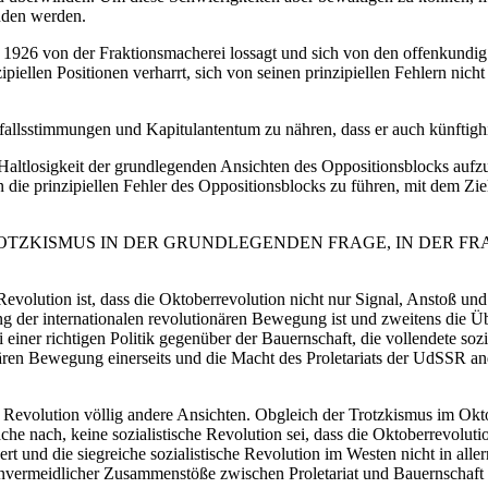
unden werden.
1926 von der Fraktionsmacherei lossagt und sich von den offenkundi
zipiellen Positionen verharrt, sich von seinen prinzipiellen Fehlern nic
fallsstimmungen und Kapitulantentum zu nähren, dass er auch künftighin
le Haltlosigkeit der grundlegenden Ansichten des Oppositionsblocks au
ie prinzipiellen Fehler des Oppositionsblocks zu führen, mit dem Ziel
ROTZKISMUS IN DER GRUNDLEGENDEN FRAGE, IN DER F
 Revolution ist, dass die Oktoberrevolution nicht nur Signal, Anstoß un
faltung der internationalen revolutionären Bewegung ist und zweitens d
 bei einer richtigen Politik gegenüber der Bauernschaft, die vollendete so
ionären Bewegung einerseits und die Macht des Proletariats der UdSSR 
Revolution völlig andere Ansichten. Obgleich der Trotzkismus im Oktob
he nach, keine sozialistische Revolution sei, dass die Oktoberrevoluti
t und die siegreiche sozialistische Revolution im Westen nicht in aller
nvermeidlicher Zusammenstöße zwischen Proletariat und Bauernschaft 