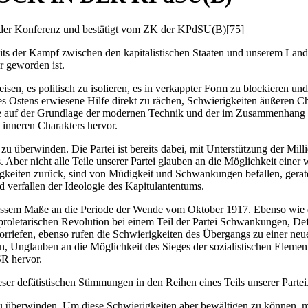
er Konferenz und bestätigt vom ZK der KPdSU(B)[75]
inerseits der Kampf zwischen den kapitalistischen Staaten und unserem L
r geworden ist.
en, es politisch zu isolieren, es in verkappter Form zu blockieren un
 Ostens erwiesene Hilfe direkt zu rächen, Schwierigkeiten äußeren Ch
rie auf der Grundlage der modernen Technik und der im Zusammenhang 
 inneren Charakters hervor.
e zu überwinden. Die Partei ist bereits dabei, mit Unterstützung der Mi
Aber nicht alle Teile unserer Partei glauben an die Möglichkeit einer
rigkeiten zurück, sind von Müdigkeit und Schwankungen befallen, gera
d verfallen der Ideologie des Kapitulantentums.
wissem Maße an die Periode der Wende vom Oktober 1917. Ebenso wie da
roletarischen Revolution bei einem Teil der Partei Schwankungen, Defä
iefen, ebenso rufen die Schwierigkeiten des Übergangs zu einer neuen
, Unglauben an die Möglichkeit des Sieges der sozialistischen Element
SR hervor.
ser defätistischen Stimmungen in den Reihen eines Teils unserer Partei
e zu überwinden. Um diese Schwierigkeiten aber bewältigen zu können, m