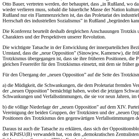
Otto Bauer, vertreten werden, der behauptet, dass „in Rußland, wo das 
wieder verlieren muss, sobald die bäuerliche Masse der Nation kulture
Rußland nur ein Flammenzeichen ist, das das Proletariat des industrie
Herrschaft des industriellen Sozialismus” in Rußland „begründen kan
Die Konferenz beurteilt deshalb dergleichen Anschauungen Trotzkis u
Charakters und der Perspektiven unserer Revolution.
Die wichtigste Tatsache in der Entwicklung der innerparteilichen Be
Umstand, dass die „neue Opposition” (Sinowjew, Kamenew), die frühe
Trotzkismus übergegangen ist, dass sie ihre früheren Positionen, die 
gleichen Feuereifer für den Trotzkismus einsetzt, mit dem sie früher g
Für den Übergang der „neuen Opposition” auf die Seite des Trotzk
a) die Müdigkeit, die Schwankungen, die dem Proletariat fremden Ve
der „neuen Opposition” bemächtigt haben, wobei die jetzigen Schwa
Schwankungen und Verfallsstimmungen, die sie vor neun Jahren, im O
b) die völlige Niederlage der „neuen Opposition” auf dem XIV. Part
Vereinigung der beiden Gruppen, der Trotzkisten und der „neuen Opp
Positionen des Trotzkismus den gegenwärtigen Verfallsstimmungen de
Daraus ist auch die Tatsache zu erklären, dass sich der Oppositionsb
der KPdSU(B) verwandelt hat, von den „demokratischen Zentralisten”