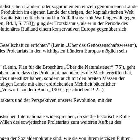
pitalistischen Ländern oder sogar in einem einzeln genommenen Lande
n Produktion im eigenen Lande der übrigen, der kapitalistischen Welt
 Kapitalisten entfachen und im Notfall sogar mit Waffengewalt gegen
Bd. I, S. 753]), ging der Trotzkismus, als er in der Periode des
volutionäres Rußland einem konservativen Europa gegenüber sich
e Gesellschaft zu errichten” (Lenin „Über das Genossenschaftswesen“),
es Proletariats in den wichtigsten Ländern Europas möglich sein
 (Lenin, Plan für die Broschüre „Über die Naturalsteuer“ [76]), geht
en kann, dass das Proletariat, nachdem es die Macht ergriffen hat,
fes unterstützt haben, sondern auch mit den breiten Massen der
ändigen Lande mit einer erdrückenden Mehrheit bäuerlicher
i, „Vorwort” zu dem Buch „1905”, geschrieben 1922.)
rakters und der Perspektiven unserer Revolution, mit den
ischen Internationale widersprechen, da sie die historische Rolle
Willen des sowjetischen Proletariats zum weiteren Aufbau des
en der Sozialdemokratie sind, wie sie von ihrem jetzigen Führer,