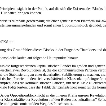
Prinzipienlosigkeit in der Politik, auf die sich die Existenz des Blocks
n Hut hätten bringen können.
anderseits durchaus gesetzmäßig auf einer gemeinsamen Plattform sozia
artei zusammengefunden und somit einen Oppositionsblock gebildet, der
OCKS ==
tzung des Grundfehlers dieses Blocks in der Frage des Charakters und d
tionsblocks laufen auf folgende Hauptpunkte hinaus:
ass die fortgeschrittenen kapitalistischen Länder im großen und ganzen 
wischen zwei Revolutionen ist, die die kommunistischen Parteien verpfl
ht, die Stabilisierung zu einer dauerhaften Stabilisierung zu machen, 
tischen Parteien in den sich verschärfenden Klassenkampf eingreifen un
kämpfen; dass die kommunistischen Parteien, um diese Ziele zu erreich
nale Folge leisten; dass die Taktik der Einheitsfront somit für die ko
a der Oppositionsblock nicht an die inneren Kräfte unserer Revolution
der Klassenkräfte der Revolution auf den Boden des „ultralinken” Selbs
rede und gerät somit auf den Weg des Putschismus.