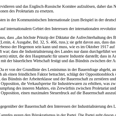
 revidieren und das Englisch-Russische Komitee aufzulösen, daher das 
nen des Proletariats zu ersetzen.
sten in der Kommunistischen Internationale (zum Beispiel in der deutsc
 auf internationalem Gebiet den Interessen der internationalen revoluti
us, dass „das höchste Prinzip der Diktatur die Aufrechterhaltung des Bü
Lenin, 4. Ausgabe, Bd. 32, S. 466, russ.); sie geht davon aus, dass das
benso der Hegemon sein kann und muss, wie es im Oktober 1917 auf po
t war; dass die Industrialisierung des Landes nur dann durchgeführt w
) stützt, die den Hauptmarkt für unsere Industrie darstellt; dass in Anb
mit der bäuerlichen Wirtschaft festigt und das Bündnis zwischen der Ar
Da er von der Grundlinie des Leninismus in der Bauernfrage abgeht, a
ch als einen feindlichen Faktor betrachtet, schlägt der Oppositionsblo
as Bündnis der Arbeiterklasse und der Bauernschaft zu zerstören und d
Opposition, die Verkaufspreise für Industriewaren zu erhöhen, was zw
rumpfung des inneren Marktes, ein Zerwürfnis zwischen Proletariat und
er Opposition, einen maximalen Steuerdruck auf die Bauernschaft ausz
gegenüber der Bauernschaft den Interessen der Industrialisierung des La
ampfes gegen den Bürokratismus in der Partei. Die Partei geht davon a