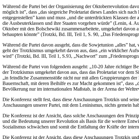
Während die Partei bei der Organisierung der Oktoberrevolution dav
möglich ist”, dass „das siegreiche Proletariat dieses Landes sich nac
entgegenstellen” kann und muss „und die unterdrückten Klassen der a
die Ausbeuterklassen und ihre Staaten vorgehen würde” (Lenin, 4. Aus
Oktober mit den Bolschewiki zusammenarbeitete, umgekehrt davon aus,
behaupten könnte” (Trotzki, Bd. III, Teil 1, S. 90, „Das Friedenspro
Während die Partei davon ausgeht, dass die Sowjetunion „alles” hat, 
geht der Trotzkismus umgekehrt davon aus, dass „ein wirklicher Aufsc
wird” (Trotzki, Bd. III, Teil 1, S.93, „Nachwort” zum „Friedensprog
Während die Partei von folgendem ausgeht: „10-20 Jahre richtiger Bez
der Trotzkismus umgekehrt davon aus, dass das Proletariat vor dem Si
„in feindliche Zusammenstöße nicht nur mit allen Gruppierungen der 
Bauernschaft, mit deren Beihilfe es zur Macht gekommen ist”, dass „
Bevölkerung nur im internationalen Maßstab, in der Arena der Weltre
Die Konferenz stellt fest, dass diese Anschauungen Trotzkis und sei
Anschauungen unserer Partei, mit dem Leninismus, nichts gemein ha
Die Konferenz ist der Ansicht, dass solche Anschauungen den Prinzipi
und die Bedeutung unserer Revolution als Basis für die weitere Entw
Sozialismus schwächen und somit die Entfaltung der Kräfte der inter
Die Konferenz ist der Ansicht, dass diese Anschauungen Trotzkis und