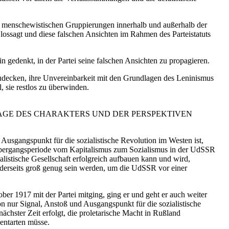
g menschewistischen Gruppierungen innerhalb und außerhalb der
ht lossagt und diese falschen Ansichten im Rahmen des Parteistatuts
 gedenkt, in der Partei seine falschen Ansichten zu propagieren.
fzudecken, ihre Unvereinbarkeit mit den Grundlagen des Leninismus
, sie restlos zu überwinden.
RAGE DES CHARAKTERS UND DER PERSPEKTIVEN
d Ausgangspunkt für die sozialistische Revolution im Westen ist,
ie Übergangsperiode vom Kapitalismus zum Sozialismus in der UdSSR
zialistische Gesellschaft erfolgreich aufbauen kann und wird,
anderseits groß genug sein werden, um die UdSSR vor einer
er 1917 mit der Partei mitging, ging er und geht er auch weiter
on nur Signal, Anstoß und Ausgangspunkt für die sozialistische
nächster Zeit erfolgt, die proletarische Macht in Rußland
entarten müsse.