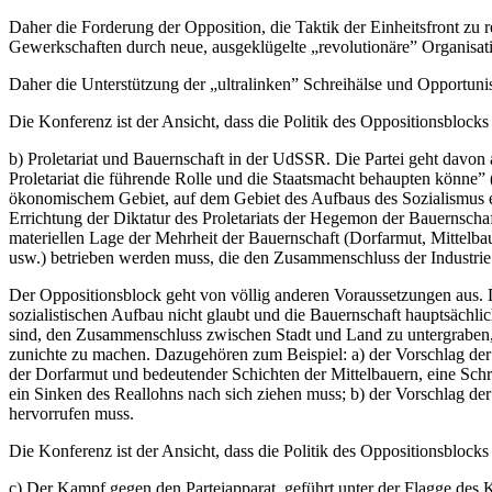
Daher die Forderung der Opposition, die Taktik der Einheitsfront zu
Gewerkschaften durch neue, ausgeklügelte „revolutionäre” Organisatio
Daher die Unterstützung der „ultralinken” Schreihälse und Opportuni
Die Konferenz ist der Ansicht, dass die Politik des Oppositionsblocks
b) Proletariat und Bauernschaft in der UdSSR. Die Partei geht davon a
Proletariat die führende Rolle und die Staatsmacht behaupten könne” (
ökonomischem Gebiet, auf dem Gebiet des Aufbaus des Sozialismus e
Errichtung der Diktatur des Proletariats der Hegemon der Bauernschaf
materiellen Lage der Mehrheit der Bauernschaft (Dorfarmut, Mittelbauern
usw.) betrieben werden muss, die den Zusammenschluss der Industrie 
Der Oppositionsblock geht von völlig anderen Voraussetzungen aus. 
sozialistischen Aufbau nicht glaubt und die Bauernschaft hauptsächli
sind, den Zusammenschluss zwischen Stadt und Land zu untergraben, d
zunichte zu machen. Dazugehören zum Beispiel: a) der Vorschlag der 
der Dorfarmut und bedeutender Schichten der Mittelbauern, eine Sch
ein Sinken des Reallohns nach sich ziehen muss; b) der Vorschlag d
hervorrufen muss.
Die Konferenz ist der Ansicht, dass die Politik des Oppositionsblocks 
c) Der Kampf gegen den Parteiapparat, geführt unter der Flagge des K