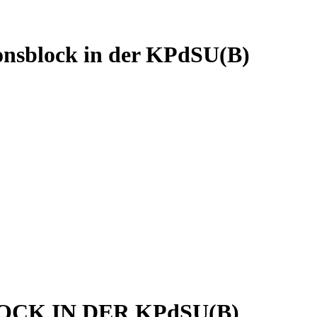
ionsblock in der KPdSU(B)
CK IN DER KPdSU(B)