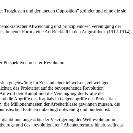
 der Trotzkisten und der „neuen Opposition” gründet und ohne die sie
l-demokratischer Abweichung und prinzipienloser Vereinigung der
 - in neuer Form - eine Art Rückfall in den Augustblock (1912-1914)
er Perspektiven unserer Revolution.
sich gegenwärtig im Zustand einer teilweisen, zeitweiligen
ichtet, das Proletariat auf die bevorstehende Revolution
als Antwort den Kampf und die Vereinigung der Kräfte der
d die Angriffe des Kapitals in Gegenangriffe des Proletariats
en, die Millionenmassen der Arbeiterklasse gewinnen müssen, die
mmunistischen Parteien unbedingt notwendig und bindend ist.
 glaubt und angesichts der Verzögerung der Weltrevolution in
tbetrugs und des „revolutionären” Abenteurertums hinab, stellt das