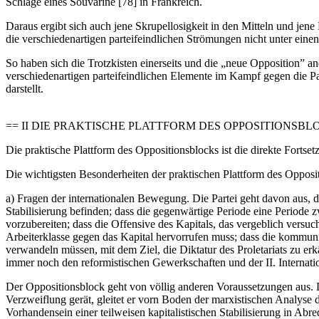
Schlage eines Souvarine [78] in Frankreich.
Daraus ergibt sich auch jene Skrupellosigkeit in den Mitteln und jene 
die verschiedenartigen parteifeindlichen Strömungen nicht unter eine
So haben sich die Trotzkisten einerseits und die „neue Opposition” 
verschiedenartigen parteifeindlichen Elemente im Kampf gegen die P
darstellt.
== II DIE PRAKTISCHE PLATTFORM DES OPPOSITIONSBL
Die praktische Plattform des Oppositionsblocks ist die direkte Fortse
Die wichtigsten Besonderheiten der praktischen Plattform des Opposi
a) Fragen der internationalen Bewegung. Die Partei geht davon aus, d
Stabilisierung befinden; dass die gegenwärtige Periode eine Periode z
vorzubereiten; dass die Offensive des Kapitals, das vergeblich versuc
Arbeiterklasse gegen das Kapital hervorrufen muss; dass die kommunis
verwandeln müssen, mit dem Ziel, die Diktatur des Proletariats zu er
immer noch den reformistischen Gewerkschaften und der II. Internatio
Der Oppositionsblock geht von völlig anderen Voraussetzungen aus. D
Verzweiflung gerät, gleitet er vorn Boden der marxistischen Analyse 
Vorhandensein einer teilweisen kapitalistischen Stabilisierung in Ab