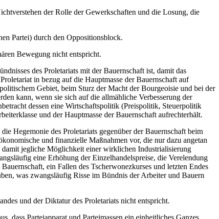
Nichtverstehen der Rolle der Gewerkschaften und die Losung, die
hen Partei) durch den Oppositionsblock.
onären Bewegung nicht entspricht.
ndnisses des Proletariats mit der Bauernschaft ist, damit das
 Proletariat in bezug auf die Hauptmasse der Bauernschaft auf
litischem Gebiet, beim Sturz der Macht der Bourgeoisie und bei der
erden kann, wenn sie sich auf die allmähliche Verbesserung der
etracht dessen eine Wirtschaftspolitik (Preispolitik, Steuerpolitik
beiterklasse und der Hauptmasse der Bauernschaft aufrechterhält.
n die Hegemonie des Proletariats gegenüber der Bauernschaft beim
ck ökonomische und finanzielle Maßnahmen vor, die nur dazu angetan
amit jegliche Möglichkeit einer wirklichen Industrialisierung
angsläufig eine Erhöhung der Einzelhandelspreise, die Verelendung
 Bauernschaft, ein Fallen des Tscherwonezkurses und letzten Endes
uüben, was zwangsläufig Risse im Bündnis der Arbeiter und Bauern
ndes und der Diktatur des Proletariats nicht entspricht.
us, dass Parteiapparat und Parteimassen ein einheitliches Ganzes