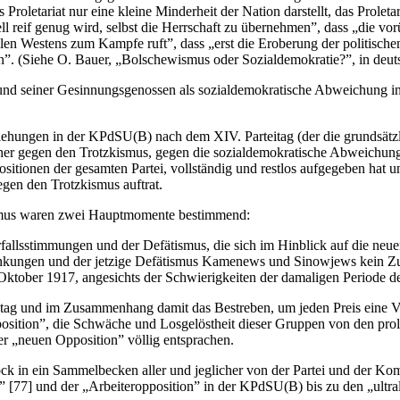
Proletariat nur eine kleine Minderheit der Nation darstellt, das Prolet
ll reif genug wird, selbst die Herrschaft zu übernehmen”, dass „die vo
llen Westens zum Kampfe ruft”, dass „erst die Eroberung der politische
n”. (Siehe O. Bauer, „Bolschewismus oder Sozialdemokratie?”, in deut
nd seiner Gesinnungsgenossen als sozialdemokratische Abweichung in u
ziehungen in der KPdSU(B) nach dem XIV. Parteitag (der die grundsätzl
r gegen den Trotzkismus, gegen die sozialdemokratische Abweichung in
Positionen der gesamten Partei, vollständig und restlos aufgegeben hat
egen den Trotzkismus auftrat.
ismus waren zwei Hauptmomente bestimmend:
rfallsstimmungen und der Defätismus, die sich im Hinblick auf die n
nkungen und der jetzige Defätismus Kamenews und Sinowjews kein Zufa
ktober 1917, angesichts der Schwierigkeiten der damaligen Periode d
eitag und im Zusammenhang damit das Bestreben, um jeden Preis eine V
osition”, die Schwäche und Losgelöstheit dieser Gruppen von den prol
r „neuen Opposition” völlig entsprachen.
lock in ein Sammelbecken aller und jeglicher von der Partei und der Ko
 [77] und der „Arbeiteropposition” in der KPdSU(B) bis zu den „ultr