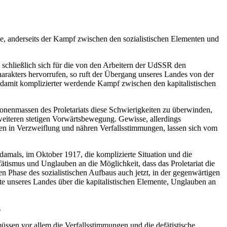
ande, anderseits der Kampf zwischen den sozialistischen Elementen und
d schließlich sich für die von den Arbeitern der UdSSR den
arakters hervorrufen, so ruft der Übergang unseres Landes von der
damit komplizierter werdende Kampf zwischen den kapitalistischen
llionenmassen des Proletariats diese Schwierigkeiten zu überwinden,
 weiteren stetigen Vorwärtsbewegung. Gewisse, allerdings
ten in Verzweiflung und nähren Verfallsstimmungen, lassen sich vom
mals, im Oktober 1917, die komplizierte Situation und die
tismus und Unglauben an die Möglichkeit, dass das Proletariat die
 Phase des sozialistischen Aufbaus auch jetzt, in der gegenwärtigen
e unseres Landes über die kapitalistischen Elemente, Unglauben an
.
üssen vor allem die Verfallsstimmungen und die defätistische