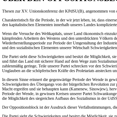
Thesen zur XV. Unionskonferenz der KPdSU(B), angenommen von d
Charakteristisch für die Periode, in der wir jetzt leben, ist, dass e
den kapitalistischen Elementen innerhalb unseres Landes komplizierte
Wenn die Versuche des Weltkapitals, unser Land ökonomisch einzukreis
kämpfenden Arbeitern des Westens und den unterdrückten Völkern des
Wiederherstellungsperiode zur Periode der Umgestaltung der Indust
und den sozialistischen Elementen unserer Wirtschaft Schwierigkeiten
Die Partei sieht diese Schwierigkeiten und besitzt die Möglichkeit, si
und führt das Land mit sicherer Hand auf dem Wege zum Sozialismus. 
zahlenmäßig geringe, Teile unserer Partei schrecken vor den Schwie
Unglauben an die schöpferischen Kräfte des Proletariats anstecken un
In diesem Sinne erinnert die gegenwärtige Periode der Wende in ge
Schwierigkeiten des Übergangs von der bürgerlichen Revolution zur p
Macht ergreifen und sie behaupten kann (Kamenew, Sinowjew), hervorr
Periode der Wende, in gewissen Kreisen unserer Partei Schwankungen
die Möglichkeit des siegreichen Aufbaus des Sozialismus in der UdS
Der Oppositionsblock ist der Ausdruck dieser Verfallsstimmungen, die
Die Partei sieht die Schwierigkeiten und besitzt die Möglichkeit, si