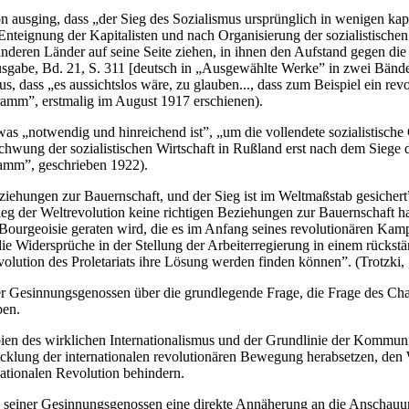
on ausging, dass „der Sieg des Sozialismus ursprünglich in wenigen ka
h Enteignung der Kapitalisten und nach Organisierung der sozialistische
nderen Länder auf seine Seite ziehen, in ihnen den Aufstand gegen die
gabe, Bd. 21, S. 311 [deutsch in „Ausgewählte Werke” in zwei Bänden, 
 dass „es aussichtslos wäre, zu glauben..., dass zum Beispiel ein re
gramm”, erstmalig im August 1917 erschienen).
was „notwendig und hinreichend ist”, „um die vollendete sozialistisch
hwung der sozialistischen Wirtschaft in Rußland erst nach dem Siege d
ramm”, geschrieben 1922).
iehungen zur Bauernschaft, und der Sieg ist im Weltmaßstab gesichert”
eg der Weltrevolution keine richtigen Beziehungen zur Bauernschaft hab
Bourgeoisie geraten wird, die es im Anfang seines revolutionären Kamp
die Widersprüche in der Stellung der Arbeiterregierung in einem rückst
volution des Proletariats ihre Lösung werden finden können”. (Trotzk
ner Gesinnungsgenossen über die grundlegende Frage, die Frage des Cha
ben.
en des wirklichen Internationalismus und der Grundlinie der Kommunist
icklung der internationalen revolutionären Bewegung herabsetzen, den 
nationalen Revolution behindern.
 seiner Gesinnungsgenossen eine direkte Annäherung an die Anschauung