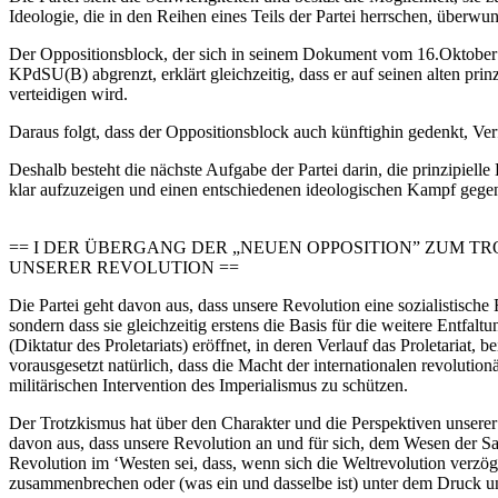
Ideologie, die in den Reihen eines Teils der Partei herrschen, überw
Der Oppositionsblock, der sich in seinem Dokument vom 16.Oktober 
KPdSU(B) abgrenzt, erklärt gleichzeitig, dass er auf seinen alten prin
verteidigen wird.
Daraus folgt, dass der Oppositionsblock auch künftighin gedenkt, Ver
Deshalb besteht die nächste Aufgabe der Partei darin, die prinzipiel
klar aufzuzeigen und einen entschiedenen ideologischen Kampf gegen d
== I DER ÜBERGANG DER „NEUEN OPPOSITION” ZUM T
UNSERER REVOLUTION ==
Die Partei geht davon aus, dass unsere Revolution eine sozialistische
sondern dass sie gleichzeitig erstens die Basis für die weitere Ent
(Diktatur des Proletariats) eröffnet, in deren Verlauf das Proletariat,
vorausgesetzt natürlich, dass die Macht der internationalen revolut
militärischen Intervention des Imperialismus zu schützen.
Der Trotzkismus hat über den Charakter und die Perspektiven unserer 
davon aus, dass unsere Revolution an und für sich, dem Wesen der Sac
Revolution im ‘Westen sei, dass, wenn sich die Weltrevolution verzöger
zusammenbrechen oder (was ein und dasselbe ist) unter dem Druck u