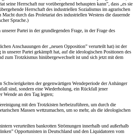
ariat seine Herrschaft nur vorübergehend behaupten kann”, dass „es sie
rübergehende Herrschaft des industriellen Sozialismus im agrarischen
n Macht durch das Proletariat des industriellen Westens die dauernde
scher Sprache.)
nserer Partei in der grundlegenden Frage, in der Frage des
ichen Anschauungen der „neuen Opposition” verurteilt hat) ist der
 unserer Partei gekämpft hat, auf die ideologischen Positionen des
 und zum Trotzkismus hinübergewechselt ist und sich jetzt mit dem
euen Schwierigkeiten der gegenwärtigen Wendeperiode der Anhänger
ll sind, sondern eine Wiederholung, ein Rückfall jener
er Wende an den Tag legten;
ereinigung mit den Trotzkisten herbeizuführen, um durch die
etarischen Massen wettzumachen, um so mehr, als die ideologischen
mintern verurteilten bankrotten Strömungen innerhalb und außerhalb
alinken” Opportunisten in Deutschland und den Liquidatoren vom