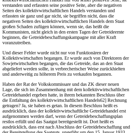
verstanden und erfassten seine positive Seite, aber die negativen
Seiten des kollektivwirtschaftlichen Handels verstanden und
erfassten sie ganz und gar nicht, sie begriffen nicht, dass die
negativen Seiten des kollektivwirtschaftlichen Handels dem Staat
großen Schaden zufügen können, wenn sie, das heißt die
Kommunisten, nicht gleich in den ersten Tagen der Getreideernte
beginnen, die Getreidebeschaffungskampagne mit aller Kraft
voranzutreiben.
Und dieser Fehler wurde nicht nur von Funktionären der
Kollektivwirtschaften begangen. Er wurde auch von Direktoren der
Sowjetwirtschaften begangen, die das Getreide, das an den Staat
abgeliefert werden sollte, in verbrecherischer Weise zurückhielten
und anderweitig zu höherem Preis zu verkaufen begannen.
Haben der Rat der Volkskommissare und das ZK dieser neuen
Lage, die sich im Zusammenhang mit dem kollektivwirtschaftlichen
Getreidehandel ergeben hatte, in ihrem bekannten Beschluss über
die Entfaltung des kollektivwirtschaftlichen Handels62] Rechnung
getragen? Ja, sie haben es getan. In diesem Beschluss heißt es
ausdrücklich, dass der kollektivwirtschaftliche Getreidehandel erst
aufgenommen werden darf, wenn der Getreidebeschaffungsplan
restlos erfüllt und das Saatgut bereitgestellt ist. Dort heißt es
ausdrücklich, dass erst nach Abschluss der Getreidebeschaffung und
der Bereitstellung des Saatguts, ungefähr um den 15. Januar 1933,