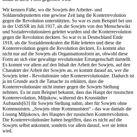
Wir kennen Fälle, wo die Sowjets der Arbeiter- und
Soldatendeputierten eine gewisse Zeit lang die Konterrevolution
gegen die Revolution unterstützten. So war es zum Beispiel bei uns
in der UdSSR im Juli 1917, als die Sowjets von den Menschewiki
und Sozialrevolutionären geleitet wurden und die Konterrevolution
gegen die Revolution deckten. So war es in Deutschland Ende
1918, als die Sozialdemokraten die Räte leiteten und diese die
Konterrevolution gegen die Revolution deckten. Es kommt also
nicht nur auf die Sowjets als Organisationsform an, obwohl diese
Form an sich eine gewaltige revolutionäre Errungenschaft darstellt.
Es kommt vor allem auf den Inhalt der Arbeit der Sowjets, auf den
Charakter der Arbeit der Sowjets an, es kommt darauf an, wer die
Sowjets leitet - Revolutionäre oder Konterrevolutionäre. Dadurch ist
ja im Grunde auch die Tatsache zu erklären, dass die
Konterrevolutionäre nicht immer gegen die Sowjets Stellung
nehmen. Es ist zum Beispiel bekannt, dass das Haupt der russischen
Konterrevolution, Miljukow, während des Kronstädter
Aufstands[63] für Sowjets Stellung nahm, aber für Sowjets ohne
Kommunisten. „Sowjets ohne Kommunisten“ - das war damals die
Losung Miljukows, des Hauptes der russischen Konterrevolution.
Die Konterrevolutionäre hatten begriffen, dass es nicht auf die
Sowjets selbst ankommt, sondern vor allem darauf, wer sie leiten
wird.