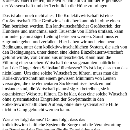
Kollektivbauern helfen, ihre Wirtschaft auf Grund der Ergebnisse
der Wissenschaft und der Technik in die Höhe zu bringen.
Das ist aber noch nicht alles. Die Kollektivwirtschaft ist eine
Großwirtschaft. Eine Großwirtschaft aber kann nicht ohne einen
Plan betrieben werden. Ein landwirtschaftlicher Großbetrieb, der
Hunderte und manchmal auch Tausende von Höfen umfasst, kann
nur unter planmäßiger Leitung betrieben werden. Sonst muss er
zugrunde gehen und zerfallen. Hier haben wir noch eine neue
Bedingung unter dem kollektivwirtschaftlichen System, die sich von
den Bedingungen, unter denen eine kleine Einzelbauernwirtschaft
geführt wurde, von Grund aus unterscheidet. Kann man die
Führung einer solchen Wirtschaft dem so genannten natürlichen
Lauf der Dinge, dem Selbstlauf überlassen? Es ist klar, dass man das
nicht kann. Um eine solche Wirtschaft zu führen, muss man die
Kollektivwirtschaft mit einem gewissen Minimum von Leuten
versorgen, die die elementaren Sachkenntnisse besitzen und
imstande sind, die Wirtschaft planmäßig zu betreiben, sie in
organisierter Weise zu führen. Es ist klar, dass eine solche Wirtschaft
ohne systematisches Eingreifen der Sowjetmacht in den
kollektivwirtschaftlichen Aufbau, ohne ihre systematische Hilfe
nicht in Gang gebracht werden kann.
Was aber folgt daraus? Daraus folgt, dass das
kollektivwirtschaftliche System die Sorge und die Verantwortung
der Partei und der Regierung für die Entwicklung der