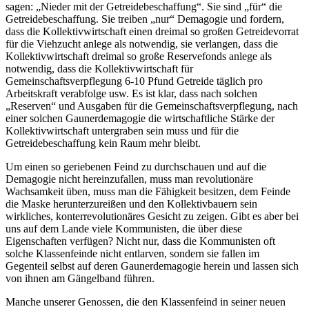
sagen: „Nieder mit der Getreidebeschaffung“. Sie sind „für“ die
Getreidebeschaffung. Sie treiben „nur“ Demagogie und fordern,
dass die Kollektivwirtschaft einen dreimal so großen Getreidevorrat
für die Viehzucht anlege als notwendig, sie verlangen, dass die
Kollektivwirtschaft dreimal so große Reservefonds anlege als
notwendig, dass die Kollektivwirtschaft für
Gemeinschaftsverpflegung 6-10 Pfund Getreide täglich pro
Arbeitskraft verabfolge usw. Es ist klar, dass nach solchen
„Reserven“ und Ausgaben für die Gemeinschaftsverpflegung, nach
einer solchen Gaunerdemagogie die wirtschaftliche Stärke der
Kollektivwirtschaft untergraben sein muss und für die
Getreidebeschaffung kein Raum mehr bleibt.
Um einen so geriebenen Feind zu durchschauen und auf die
Demagogie nicht hereinzufallen, muss man revolutionäre
Wachsamkeit üben, muss man die Fähigkeit besitzen, dem Feinde
die Maske herunterzureißen und den Kollektivbauern sein
wirkliches, konterrevolutionäres Gesicht zu zeigen. Gibt es aber bei
uns auf dem Lande viele Kommunisten, die über diese
Eigenschaften verfügen? Nicht nur, dass die Kommunisten oft
solche Klassenfeinde nicht entlarven, sondern sie fallen im
Gegenteil selbst auf deren Gaunerdemagogie herein und lassen sich
von ihnen am Gängelband führen.
Manche unserer Genossen, die den Klassenfeind in seiner neuen