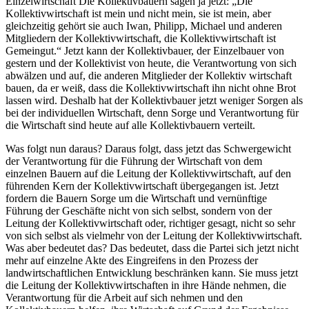
Einzelwirtschaft Die Kollektivbauern sagen ja jetzt: „Die
Kollektivwirtschaft ist mein und nicht mein, sie ist mein, aber
gleichzeitig gehört sie auch Iwan, Philipp, Michael und anderen
Mitgliedern der Kollektivwirtschaft, die Kollektivwirtschaft ist
Gemeingut.“ Jetzt kann der Kollektivbauer, der Einzelbauer von
gestern und der Kollektivist von heute, die Verantwortung von sich
abwälzen und auf, die anderen Mitglieder der Kollektiv wirtschaft
bauen, da er weiß, dass die Kollektivwirtschaft ihn nicht ohne Brot
lassen wird. Deshalb hat der Kollektivbauer jetzt weniger Sorgen als
bei der individuellen Wirtschaft, denn Sorge und Verantwortung für
die Wirtschaft sind heute auf alle Kollektivbauern verteilt.
Was folgt nun daraus? Daraus folgt, dass jetzt das Schwergewicht
der Verantwortung für die Führung der Wirtschaft von dem
einzelnen Bauern auf die Leitung der Kollektivwirtschaft, auf den
führenden Kern der Kollektivwirtschaft übergegangen ist. Jetzt
fordern die Bauern Sorge um die Wirtschaft und vernünftige
Führung der Geschäfte nicht von sich selbst, sondern von der
Leitung der Kollektivwirtschaft oder, richtiger gesagt, nicht so sehr
von sich selbst als vielmehr von der Leitung der Kollektivwirtschaft.
Was aber bedeutet das? Das bedeutet, dass die Partei sich jetzt nicht
mehr auf einzelne Akte des Eingreifens in den Prozess der
landwirtschaftlichen Entwicklung beschränken kann. Sie muss jetzt
die Leitung der Kollektivwirtschaften in ihre Hände nehmen, die
Verantwortung für die Arbeit auf sich nehmen und den