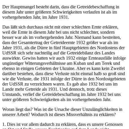
Der Hauptmangel besteht darin, dass die Getreidebeschaffung in
diesem Jahr unter größeren Schwierigkeiten verlaufen ist als im
vorhergehenden Jahr, im Jahre 1931.
Das läßt sich durchaus nicht mit einer schlechten Ernte erklären,
weil die Ernte in diesem Jahr bei uns nicht schlechter, sondern
besser war als im vorhergehenden Jahr. Niemand kann bestreiten,
dass der Gesamtertrag der Getreideernte 1932 größer war als im
Jahre 1931, als die Dürre in fünf Hauptgebieten des Nordostens der
UdSSR sich sehr nachteilig auf die Getreidebilanz des Landes
auswirkte. Gewiss hatten wir auch 1932 einige Ernteausfälle infolge
ungünstiger Witterungsverhältnisse am Kuban und am Terek und
ebenso in einigen Gebieten der Ukraine. Aber es kann kein Zweifel
darüber bestehen, dass diese Verluste nicht einmal halb so groß sind
wie die Verluste, die 1931 infolge der Dürre in den Nordostgebieten
der UdSSR zu verzeichnen waren. Es gab also 1932 bei uns im
Lande mehr Getreide als 1931. Und dennoch, trotz dieses
Umstands, verlief die Getreidebeschaffung im Jahre 1932 bei uns
unter größeren Schwierigkeiten als im vorhergehenden Jahr.
Woran liegt das? Was ist die Ursache dieser Unzulänglichkeiten in
unserer Arbeit? Wodurch ist dieses Missverhältnis zu erklären?
1. Dies ist vor allem dadurch zu erklären, dass es unsere Genossen