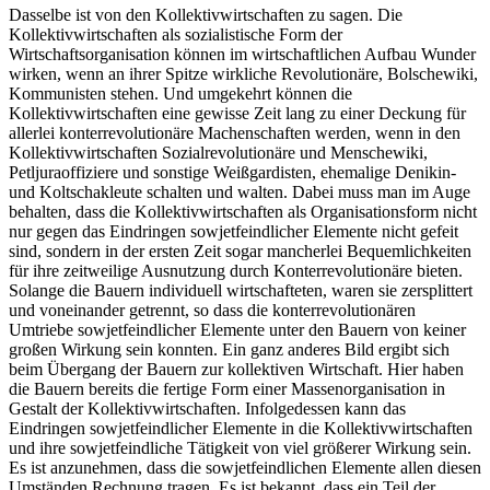
Dasselbe ist von den Kollektivwirtschaften zu sagen. Die
Kollektivwirtschaften als sozialistische Form der
Wirtschaftsorganisation können im wirtschaftlichen Aufbau Wunder
wirken, wenn an ihrer Spitze wirkliche Revolutionäre, Bolschewiki,
Kommunisten stehen. Und umgekehrt können die
Kollektivwirtschaften eine gewisse Zeit lang zu einer Deckung für
allerlei konterrevolutionäre Machenschaften werden, wenn in den
Kollektivwirtschaften Sozialrevolutionäre und Menschewiki,
Petljuraoffiziere und sonstige Weißgardisten, ehemalige Denikin-
und Koltschakleute schalten und walten. Dabei muss man im Auge
behalten, dass die Kollektivwirtschaften als Organisationsform nicht
nur gegen das Eindringen sowjetfeindlicher Elemente nicht gefeit
sind, sondern in der ersten Zeit sogar mancherlei Bequemlichkeiten
für ihre zeitweilige Ausnutzung durch Konterrevolutionäre bieten.
Solange die Bauern individuell wirtschafteten, waren sie zersplittert
und voneinander getrennt, so dass die konterrevolutionären
Umtriebe sowjetfeindlicher Elemente unter den Bauern von keiner
großen Wirkung sein konnten. Ein ganz anderes Bild ergibt sich
beim Übergang der Bauern zur kollektiven Wirtschaft. Hier haben
die Bauern bereits die fertige Form einer Massenorganisation in
Gestalt der Kollektivwirtschaften. Infolgedessen kann das
Eindringen sowjetfeindlicher Elemente in die Kollektivwirtschaften
und ihre sowjetfeindliche Tätigkeit von viel größerer Wirkung sein.
Es ist anzunehmen, dass die sowjetfeindlichen Elemente allen diesen
Umständen Rechnung tragen. Es ist bekannt, dass ein Teil der