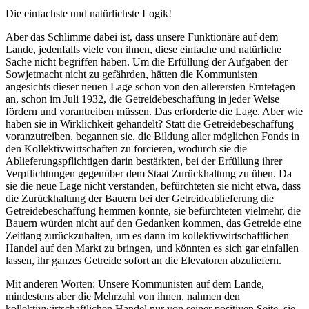
Die einfachste und natürlichste Logik!
Aber das Schlimme dabei ist, dass unsere Funktionäre auf dem
Lande, jedenfalls viele von ihnen, diese einfache und natürliche
Sache nicht begriffen haben. Um die Erfüllung der Aufgaben der
Sowjetmacht nicht zu gefährden, hätten die Kommunisten
angesichts dieser neuen Lage schon von den allerersten Erntetagen
an, schon im Juli 1932, die Getreidebeschaffung in jeder Weise
fördern und vorantreiben müssen. Das erforderte die Lage. Aber wie
haben sie in Wirklichkeit gehandelt? Statt die Getreidebeschaffung
voranzutreiben, begannen sie, die Bildung aller möglichen Fonds in
den Kollektivwirtschaften zu forcieren, wodurch sie die
Ablieferungspflichtigen darin bestärkten, bei der Erfüllung ihrer
Verpflichtungen gegenüber dem Staat Zurückhaltung zu üben. Da
sie die neue Lage nicht verstanden, befürchteten sie nicht etwa, dass
die Zurückhaltung der Bauern bei der Getreideablieferung die
Getreidebeschaffung hemmen könnte, sie befürchteten vielmehr, die
Bauern würden nicht auf den Gedanken kommen, das Getreide eine
Zeitlang zurückzuhalten, um es dann im kollektivwirtschaftlichen
Handel auf den Markt zu bringen, und könnten es sich gar einfallen
lassen, ihr ganzes Getreide sofort an die Elevatoren abzuliefern.
Mit anderen Worten: Unsere Kommunisten auf dem Lande,
mindestens aber die Mehrzahl von ihnen, nahmen den
kollektivwirtschaftlichen Handel nur von seiner positiven Seite, sie