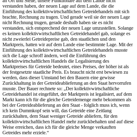
an Ort und Stelle, unsere Funktionäre auf dem Lande nicht
verstanden haben, der neuen Lage auf dem Lande, die die
Einführung des kollektivwirtschaftlichen Getreidehandels mit sich
brachte, Rechnung zu tragen. Und gerade weil sie der neuen Lage
nicht Rechnung trugen, gerade deshalb haben sie es nicht
verstanden, sich entsprechend der neuen Lage umzustellen. Solange
es keinen kollektivwirtschaftlichen Getreidehandel gab, solange es
nicht zweierlei Getreidepreise gab, den staatlichen und den
Marktpreis, hatten wir auf dem Lande eine bestimmte Lage. Mit der
Einführung des kollektivwirtschaftlichen Getreidehandels musste
sich die Lage schroff ändern, weil die Einführung des
kollektivwirtschaftlichen Handels die Legalisierung des
Marktpreises für Getreide bedeutet, eines Preises, der höher ist als
der festgesetzte staatliche Preis. Es braucht nicht erst bewiesen zu
werden, dass dieser Umstand bei den Bauern eine gewisse
Zurückhaltung in der Getreideablieferung an den Staat hervorrufen
musste. Der Bauer rechnete so: „Der kollektivwirtschaftliche
Getreidehandel ist eingeführt, der Marktpreis ist legalisiert, auf dem
Markt kann ich für die gleiche Getreidemenge mehr bekommen als
bei der Getreideablieferung an den Staat - folglich muss ich, wenn
ich kein Dummkopf sein will, das Getreide eine Zeitlang
zurückhalten, dem Staat weniger Getreide abliefern, für den
kollektivwirtschaftlichen Handel mehr zurückbehalten und auf diese
Weise erreichen, dass ich für die gleiche Menge verkauften
Getreides mehr erziele.“