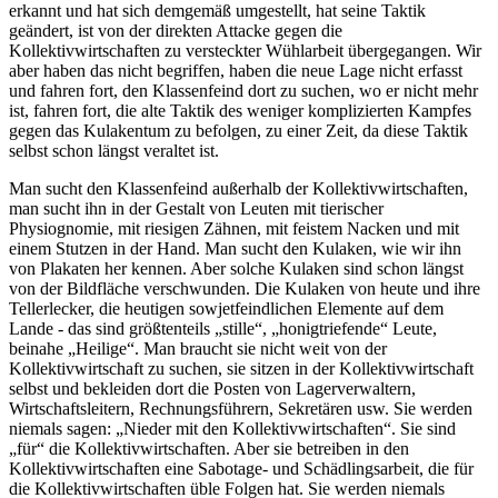
erkannt und hat sich demgemäß umgestellt, hat seine Taktik
geändert, ist von der direkten Attacke gegen die
Kollektivwirtschaften zu versteckter Wühlarbeit übergegangen. Wir
aber haben das nicht begriffen, haben die neue Lage nicht erfasst
und fahren fort, den Klassenfeind dort zu suchen, wo er nicht mehr
ist, fahren fort, die alte Taktik des weniger komplizierten Kampfes
gegen das Kulakentum zu befolgen, zu einer Zeit, da diese Taktik
selbst schon längst veraltet ist.
Man sucht den Klassenfeind außerhalb der Kollektivwirtschaften,
man sucht ihn in der Gestalt von Leuten mit tierischer
Physiognomie, mit riesigen Zähnen, mit feistem Nacken und mit
einem Stutzen in der Hand. Man sucht den Kulaken, wie wir ihn
von Plakaten her kennen. Aber solche Kulaken sind schon längst
von der Bildfläche verschwunden. Die Kulaken von heute und ihre
Tellerlecker, die heutigen sowjetfeindlichen Elemente auf dem
Lande - das sind größtenteils „stille“, „honigtriefende“ Leute,
beinahe „Heilige“. Man braucht sie nicht weit von der
Kollektivwirtschaft zu suchen, sie sitzen in der Kollektivwirtschaft
selbst und bekleiden dort die Posten von Lagerverwaltern,
Wirtschaftsleitern, Rechnungsführern, Sekretären usw. Sie werden
niemals sagen: „Nieder mit den Kollektivwirtschaften“. Sie sind
„für“ die Kollektivwirtschaften. Aber sie betreiben in den
Kollektivwirtschaften eine Sabotage- und Schädlingsarbeit, die für
die Kollektivwirtschaften üble Folgen hat. Sie werden niemals