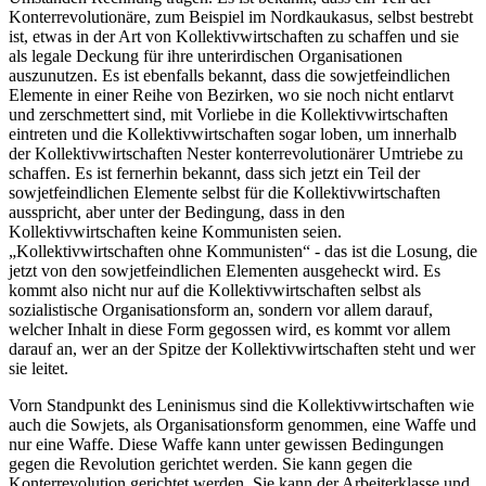
Konterrevolutionäre, zum Beispiel im Nordkaukasus, selbst bestrebt
ist, etwas in der Art von Kollektivwirtschaften zu schaffen und sie
als legale Deckung für ihre unterirdischen Organisationen
auszunutzen. Es ist ebenfalls bekannt, dass die sowjetfeindlichen
Elemente in einer Reihe von Bezirken, wo sie noch nicht entlarvt
und zerschmettert sind, mit Vorliebe in die Kollektivwirtschaften
eintreten und die Kollektivwirtschaften sogar loben, um innerhalb
der Kollektivwirtschaften Nester konterrevolutionärer Umtriebe zu
schaffen. Es ist fernerhin bekannt, dass sich jetzt ein Teil der
sowjetfeindlichen Elemente selbst für die Kollektivwirtschaften
ausspricht, aber unter der Bedingung, dass in den
Kollektivwirtschaften keine Kommunisten seien.
„Kollektivwirtschaften ohne Kommunisten“ - das ist die Losung, die
jetzt von den sowjetfeindlichen Elementen ausgeheckt wird. Es
kommt also nicht nur auf die Kollektivwirtschaften selbst als
sozialistische Organisationsform an, sondern vor allem darauf,
welcher Inhalt in diese Form gegossen wird, es kommt vor allem
darauf an, wer an der Spitze der Kollektivwirtschaften steht und wer
sie leitet.
Vorn Standpunkt des Leninismus sind die Kollektivwirtschaften wie
auch die Sowjets, als Organisationsform genommen, eine Waffe und
nur eine Waffe. Diese Waffe kann unter gewissen Bedingungen
gegen die Revolution gerichtet werden. Sie kann gegen die
Konterrevolution gerichtet werden. Sie kann der Arbeiterklasse und