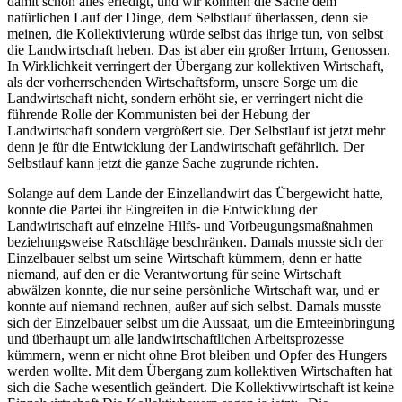
damit schon alles erledigt, und wir könnten die Sache dem
natürlichen Lauf der Dinge, dem Selbstlauf überlassen, denn sie
meinen, die Kollektivierung würde selbst das ihrige tun, von selbst
die Landwirtschaft heben. Das ist aber ein großer Irrtum, Genossen.
In Wirklichkeit verringert der Übergang zur kollektiven Wirtschaft,
als der vorherrschenden Wirtschaftsform, unsere Sorge um die
Landwirtschaft nicht, sondern erhöht sie, er verringert nicht die
führende Rolle der Kommunisten bei der Hebung der
Landwirtschaft sondern vergrößert sie. Der Selbstlauf ist jetzt mehr
denn je für die Entwicklung der Landwirtschaft gefährlich. Der
Selbstlauf kann jetzt die ganze Sache zugrunde richten.
Solange auf dem Lande der Einzellandwirt das Übergewicht hatte,
konnte die Partei ihr Eingreifen in die Entwicklung der
Landwirtschaft auf einzelne Hilfs- und Vorbeugungsmaßnahmen
beziehungsweise Ratschläge beschränken. Damals musste sich der
Einzelbauer selbst um seine Wirtschaft kümmern, denn er hatte
niemand, auf den er die Verantwortung für seine Wirtschaft
abwälzen konnte, die nur seine persönliche Wirtschaft war, und er
konnte auf niemand rechnen, außer auf sich selbst. Damals musste
sich der Einzelbauer selbst um die Aussaat, um die Ernteeinbringung
und überhaupt um alle landwirtschaftlichen Arbeitsprozesse
kümmern, wenn er nicht ohne Brot bleiben und Opfer des Hungers
werden wollte. Mit dem Übergang zum kollektiven Wirtschaften hat
sich die Sache wesentlich geändert. Die Kollektivwirtschaft ist keine