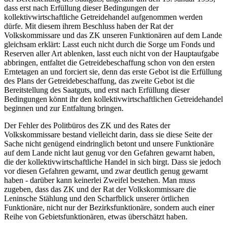
dass erst nach Erfüllung dieser Bedingungen der
kollektivwirtschaftliche Getreidehandel aufgenommen werden
dürfe. Mit diesem ihrem Beschluss haben der Rat der
Volkskommissare und das ZK unseren Funktionären auf dem Lande
gleichsam erklärt: Lasst euch nicht durch die Sorge um Fonds und
Reserven aller Art ablenken, lasst euch nicht von der Hauptaufgabe
abbringen, entfaltet die Getreidebeschaffung schon von den ersten
Erntetagen an und forciert sie, denn das erste Gebot ist die Erfüllung
des Plans der Getreidebeschaffung, das zweite Gebot ist die
Bereitstellung des Saatguts, und erst nach Erfüllung dieser
Bedingungen könnt ihr den kollektivwirtschaftlichen Getreidehandel
beginnen und zur Entfaltung bringen.
Der Fehler des Politbüros des ZK und des Rates der
Volkskommissare bestand vielleicht darin, dass sie diese Seite der
Sache nicht genügend eindringlich betont und unsere Funktionäre
auf dem Lande nicht laut genug vor den Gefahren gewarnt haben,
die der kollektivwirtschaftliche Handel in sich birgt. Dass sie jedoch
vor diesen Gefahren gewarnt, und zwar deutlich genug gewarnt
haben - darüber kann keinerlei Zweifel bestehen. Man muss
zugeben, dass das ZK und der Rat der Volkskommissare die
Leninsche Stählung und den Scharfblick unserer örtlichen
Funktionäre, nicht nur der Bezirksfunktionäre, sondern auch einer
Reihe von Gebietsfunktionären, etwas überschätzt haben.