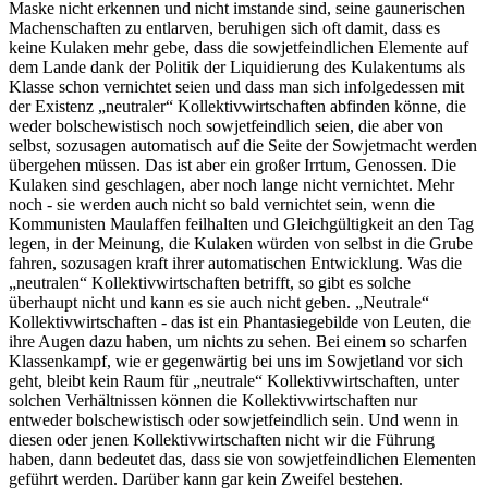
Maske nicht erkennen und nicht imstande sind, seine gaunerischen
Machenschaften zu entlarven, beruhigen sich oft damit, dass es
keine Kulaken mehr gebe, dass die sowjetfeindlichen Elemente auf
dem Lande dank der Politik der Liquidierung des Kulakentums als
Klasse schon vernichtet seien und dass man sich infolgedessen mit
der Existenz „neutraler“ Kollektivwirtschaften abfinden könne, die
weder bolschewistisch noch sowjetfeindlich seien, die aber von
selbst, sozusagen automatisch auf die Seite der Sowjetmacht werden
übergehen müssen. Das ist aber ein großer Irrtum, Genossen. Die
Kulaken sind geschlagen, aber noch lange nicht vernichtet. Mehr
noch - sie werden auch nicht so bald vernichtet sein, wenn die
Kommunisten Maulaffen feilhalten und Gleichgültigkeit an den Tag
legen, in der Meinung, die Kulaken würden von selbst in die Grube
fahren, sozusagen kraft ihrer automatischen Entwicklung. Was die
„neutralen“ Kollektivwirtschaften betrifft, so gibt es solche
überhaupt nicht und kann es sie auch nicht geben. „Neutrale“
Kollektivwirtschaften - das ist ein Phantasiegebilde von Leuten, die
ihre Augen dazu haben, um nichts zu sehen. Bei einem so scharfen
Klassenkampf, wie er gegenwärtig bei uns im Sowjetland vor sich
geht, bleibt kein Raum für „neutrale“ Kollektivwirtschaften, unter
solchen Verhältnissen können die Kollektivwirtschaften nur
entweder bolschewistisch oder sowjetfeindlich sein. Und wenn in
diesen oder jenen Kollektivwirtschaften nicht wir die Führung
haben, dann bedeutet das, dass sie von sowjetfeindlichen Elementen
geführt werden. Darüber kann gar kein Zweifel bestehen.