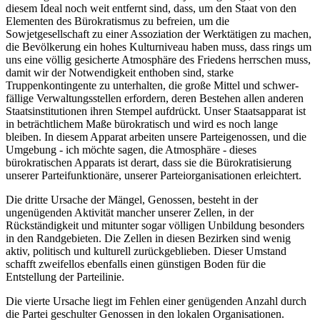
diesem Ideal noch weit entfernt sind, dass, um den Staat von den
Elementen des Bürokratismus zu befreien, um die
Sowjetgesellschaft zu einer Assoziation der Werktätigen zu machen,
die Bevölkerung ein hohes Kulturniveau haben muss, dass rings um
uns eine völlig gesicherte Atmosphäre des Friedens herrschen muss,
damit wir der Notwendigkeit enthoben sind, starke
Truppenkontingente zu unterhalten, die große Mittel und schwer-
fällige Verwaltungsstellen erfordern, deren Bestehen allen anderen
Staatsinstitutionen ihren Stempel aufdrückt. Unser Staatsapparat ist
in beträchtlichem Maße bürokratisch und wird es noch lange
bleiben. In diesem Apparat arbeiten unsere Parteigenossen, und die
Umgebung - ich möchte sagen, die Atmosphäre - dieses
bürokratischen Apparats ist derart, dass sie die Bürokratisierung
unserer Parteifunktionäre, unserer Parteiorganisationen erleichtert.
Die dritte Ursache der Mängel, Genossen, besteht in der
ungenügenden Aktivität mancher unserer Zellen, in der
Rückständigkeit und mitunter sogar völligen Unbildung besonders
in den Randgebieten. Die Zellen in diesen Bezirken sind wenig
aktiv, politisch und kulturell zurückgeblieben. Dieser Umstand
schafft zweifellos ebenfalls einen günstigen Boden für die
Entstellung der Parteilinie.
Die vierte Ursache liegt im Fehlen einer genügenden Anzahl durch
die Partei geschulter Genossen in den lokalen Organisationen.