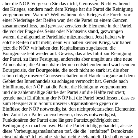
aber die NÖP. Vergessen Sie das nicht, Genossen. Nicht während
des Krieges, sondern nach dem Kriege hat die Partei die Reinigung
vorgenommen. Warum? Weil während des Krieges die Furcht vor
einer Niederlage der Reifen war, der die Partei zu einem Ganzen
zusammenschloss, und gewisse zersetzende Elemente in der Partei,
die vor der Frage des Seins oder Nichtseins stand, gezwungen
waren, die allgemeine Parteilinie mitzumachen. Jetzt haben wir
solche Reifen nicht mehr, denn wir haben keinen Krieg, wir haben
jetzt die NÖP, wir haben den Kapitalismus zugelassen, die
Bourgeoisie lebt wieder auf. Gewiss, das alles führt zur Reinigung
der Partei, zu ihrer Festigung, anderseits aber umgibt uns eine neue
Atmosphäre, die Atmosphäre der neu entstehenden und wachsenden
Bourgeoisie, der Bourgeoisie, die noch nicht so stark ist, die aber
schon einige unserer Genossenschaften und Handelsorgane auf dem
Gebiet des Innenhandels zu schlagen vermocht hat. Gerade nach
Einführung der NÖP hat die Partei die Reinigung vorgenommen
und die zahlenmäßige Stärke der Partei auf die Hälfte reduziert;
gerade nach Einführung der NÖP hat die Partei beschlossen, dass es
zum Beispiel zum Schutz unserer Organisationen gegen die
Einflüsse der NÖP notwendig ist, den nichtproletarischen Elementen
den Zutritt zur Partei zu erschweren, dass es notwendig ist,
Funktionären der Partei eine längere Parteizugehörigkeit zur
Bedingung zu machen usw. Hat die Partei richtig gehandelt, als sie
diese Vorbeugungsmaßnahmen traf, die die "entfaltete" Demokratie
einschränken? Ich glaube, sie hat richtig gehandelt. Deshalb gerade