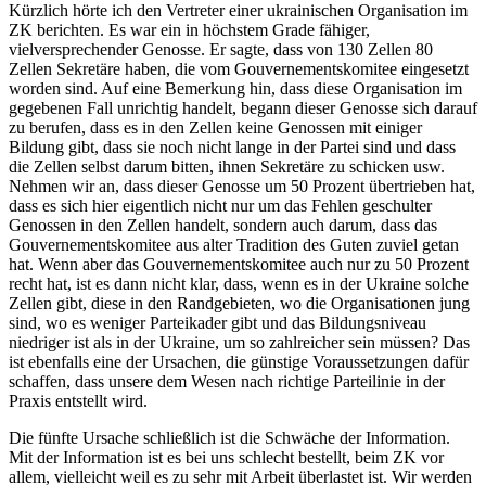
Kürzlich hörte ich den Vertreter einer ukrainischen Organisation im
ZK berichten. Es war ein in höchstem Grade fähiger,
vielversprechender Genosse. Er sagte, dass von 130 Zellen 80
Zellen Sekretäre haben, die vom Gouvernementskomitee eingesetzt
worden sind. Auf eine Bemerkung hin, dass diese Organisation im
gegebenen Fall unrichtig handelt, begann dieser Genosse sich darauf
zu berufen, dass es in den Zellen keine Genossen mit einiger
Bildung gibt, dass sie noch nicht lange in der Partei sind und dass
die Zellen selbst darum bitten, ihnen Sekretäre zu schicken usw.
Nehmen wir an, dass dieser Genosse um 50 Prozent übertrieben hat,
dass es sich hier eigentlich nicht nur um das Fehlen geschulter
Genossen in den Zellen handelt, sondern auch darum, dass das
Gouvernementskomitee aus alter Tradition des Guten zuviel getan
hat. Wenn aber das Gouvernementskomitee auch nur zu 50 Prozent
recht hat, ist es dann nicht klar, dass, wenn es in der Ukraine solche
Zellen gibt, diese in den Randgebieten, wo die Organisationen jung
sind, wo es weniger Parteikader gibt und das Bildungsniveau
niedriger ist als in der Ukraine, um so zahlreicher sein müssen? Das
ist ebenfalls eine der Ursachen, die günstige Voraussetzungen dafür
schaffen, dass unsere dem Wesen nach richtige Parteilinie in der
Praxis entstellt wird.
Die fünfte Ursache schließlich ist die Schwäche der Information.
Mit der Information ist es bei uns schlecht bestellt, beim ZK vor
allem, vielleicht weil es zu sehr mit Arbeit überlastet ist. Wir werden