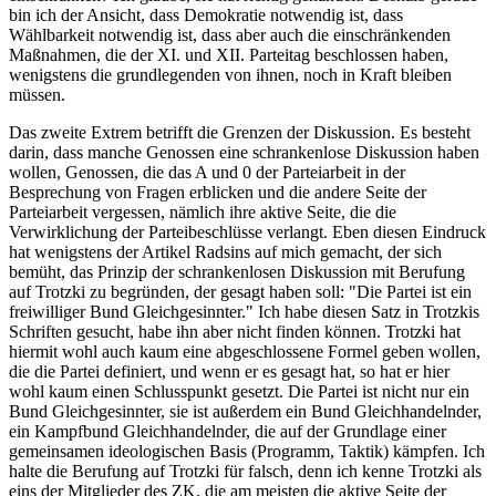
bin ich der Ansicht, dass Demokratie notwendig ist, dass
Wählbarkeit notwendig ist, dass aber auch die einschränkenden
Maßnahmen, die der XI. und XII. Parteitag beschlossen haben,
wenigstens die grundlegenden von ihnen, noch in Kraft bleiben
müssen.
Das zweite Extrem betrifft die Grenzen der Diskussion. Es besteht
darin, dass manche Genossen eine schrankenlose Diskussion haben
wollen, Genossen, die das A und 0 der Parteiarbeit in der
Besprechung von Fragen erblicken und die andere Seite der
Parteiarbeit vergessen, nämlich ihre aktive Seite, die die
Verwirklichung der Parteibeschlüsse verlangt. Eben diesen Eindruck
hat wenigstens der Artikel Radsins auf mich gemacht, der sich
bemüht, das Prinzip der schrankenlosen Diskussion mit Berufung
auf Trotzki zu begründen, der gesagt haben soll: "Die Partei ist ein
freiwilliger Bund Gleichgesinnter." Ich habe diesen Satz in Trotzkis
Schriften gesucht, habe ihn aber nicht finden können. Trotzki hat
hiermit wohl auch kaum eine abgeschlossene Formel geben wollen,
die die Partei definiert, und wenn er es gesagt hat, so hat er hier
wohl kaum einen Schlusspunkt gesetzt. Die Partei ist nicht nur ein
Bund Gleichgesinnter, sie ist außerdem ein Bund Gleichhandelnder,
ein Kampfbund Gleichhandelnder, die auf der Grundlage einer
gemeinsamen ideologischen Basis (Programm, Taktik) kämpfen. Ich
halte die Berufung auf Trotzki für falsch, denn ich kenne Trotzki als
eins der Mitglieder des ZK, die am meisten die aktive Seite der