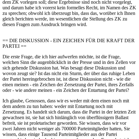
dem ZK vorlegen soll; diese Ergebnisse sind noch nicht vorgelegt,
und darum habe ich vorerst kein formelles Recht, im Namen des ZK
zu sprechen; obwohl ich überzeugt bin, dass das, worüber ich Ihnen
gleich berichten werde, im wesentlichen die Stellung des ZK zu
diesen Fragen zum Ausdruck bringen wird.
== DIE DISKUSSION - EIN ZEICHEN FÜR DIE KRAFT DER
PARTEI ==
Die erste Frage, die ich hier aufwerfen möchte, ist die Frage,
welchen Sinn die augenblicklich in der Presse und in den Zellen vor
sich gehende Diskussion hat. Was besagt diese Diskussion und
wovon zeugt sie? Ist das nicht ein Sturm, der über das ruhige Leben
der Partei hereingebrochen ist, ist diese Diskussion nicht - wie die
einen meinen - ein Zeichen der Zersetzung der Partei, ihres Zerfalls
oder - wie andere meinen - ein Zeichen der Entartung der Partei?
Ich glaube, Genossen, dass wir es weder mit dem einen noch mit
dem andern zu tun haben: weder mit Entartung noch mit
Zersetzung. Es handelt sich darum, dass die Partei in der letzten Zeit
gewachsen ist, sie hat sich hinlänglich von überflüssigem Ballast
befreit, sie ist proletarischer geworden. Sie wissen, dass wir vor
zwei Jahren nicht weniger als 700000 Parteimitglieder hatten, Sie
wissen, dass einige Tausend Parteimitglieder aus der Partei