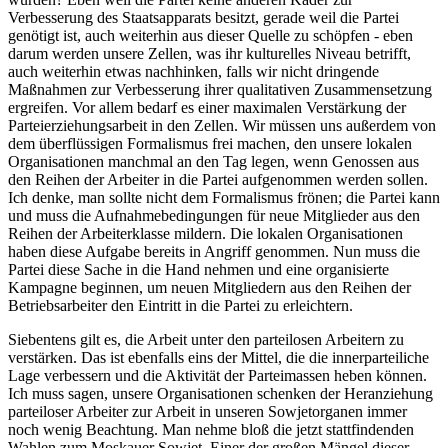
Verbesserung des Staatsapparats besitzt, gerade weil die Partei
genötigt ist, auch weiterhin aus dieser Quelle zu schöpfen - eben
darum werden unsere Zellen, was ihr kulturelles Niveau betrifft,
auch weiterhin etwas nachhinken, falls wir nicht dringende
Maßnahmen zur Verbesserung ihrer qualitativen Zusammensetzung
ergreifen. Vor allem bedarf es einer maximalen Verstärkung der
Parteierziehungsarbeit in den Zellen. Wir müssen uns außerdem von
dem überflüssigen Formalismus frei machen, den unsere lokalen
Organisationen manchmal an den Tag legen, wenn Genossen aus
den Reihen der Arbeiter in die Partei aufgenommen werden sollen.
Ich denke, man sollte nicht dem Formalismus frönen; die Partei kann
und muss die Aufnahmebedingungen für neue Mitglieder aus den
Reihen der Arbeiterklasse mildern. Die lokalen Organisationen
haben diese Aufgabe bereits in Angriff genommen. Nun muss die
Partei diese Sache in die Hand nehmen und eine organisierte
Kampagne beginnen, um neuen Mitgliedern aus den Reihen der
Betriebsarbeiter den Eintritt in die Partei zu erleichtern.
Siebentens gilt es, die Arbeit unter den parteilosen Arbeitern zu
verstärken. Das ist ebenfalls eins der Mittel, die die innerparteiliche
Lage verbessern und die Aktivität der Parteimassen heben können.
Ich muss sagen, unsere Organisationen schenken der Heranziehung
parteiloser Arbeiter zur Arbeit in unseren Sowjetorganen immer
noch wenig Beachtung. Man nehme bloß die jetzt stattfindenden
Wahlen zum Moskauer Sowjet. Einer der großen Mängel dieser