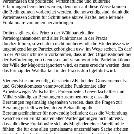
Parteimassen um politische, wirtschaftliche und kulturelle
Erfahrungen bereichert werden, denn nur auf diese Weise können
die Bedingungen vorbereitet werden, die notwendig sind, damit die
Parteimassen Schritt für Schritt neue aktive Kräfte, neue leitende
Funktionäre von unten hervorbringen.
Drittens gilt es, das Prinzip der Wählbarkeit aller
Parteiorganisationen und aller Funktionäre in der Praxis
durchzuführen, soweit dem nicht unüberwindliche Hindernisse wie
ungenügend lange Parteizugehörigkeit usw. im Wege stehen. Es darf
in der Praxis nicht mehr vorkommen, dass in den Organisationen bei
der Beförderung von Genossen auf verantwortliche Parteifunktionen
der Wille der Majorität ignoriert wird, es muss erreicht werden, dass
das Prinzip der Wählbarkeit in der Praxis durchgeführt wird.
Viertens ist es notwendig, dass beim ZK, bei den Gouvernements-
und Gebietskomitees verantwortliche Funktionäre aller
Arbeitszweige, Wirtschaftler, Parteiarbeiter, Gewerkschaftler und
Militärs ständig zu Beratungen zusammentreten; dass die
Beratungen regelmäßig abgehalten werden, dass die Fragen zur
Beratung gestellt werden, deren Behandlung die
Beratungsteilnehmer für notwendig befinden; dass die Verbindung
zwischen den Funktionären aller Waffengattungen nicht abreißt,
dass alle diese Funktionäre sich als Mitglieder einer Parteifamilie
fühlen, die für eine allen gemeinsame unzerreißbare Sache arbeiten,