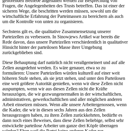
gehörenden Betriebe abgehalten werden zur Besprechung von
Fragen, die Angelegenheiten des Trusts betreffen. Das ist einer der
sicheren Wege, die beschritten werden müssen, sowohl um die
wirtschaftliche Erfahrung der Parteimassen zu bereichern als auch
um die Kontrolle von unten zu organisieren.
Sechstens gilt es, die qualitative Zusammensetzung unserer
Parteizellen zu verbessern. In Sinowjews Artikel war bereits die
Rede davon, dass unsere Parteizellen verschiedentlich in qualitativer
Hinsicht hinter der parteilosen Masse ihrer Umgebung
zurückgeblieben sind.
Diese Behauptung darf natürlich nicht verallgemeinert und auf alle
Zellen ausgedehnt werden. Es wäre genauer, etwa so zu
formulieren: Unsere Parteizellen würden kulturell auf einer weit
höheren Stufe stehen, als sie jetzt stehen, und unter den Parteilosen
eine weit größere Autorität genießen, wenn wir diese Zellen nicht
auspumpten, wenn wir aus diesen Zellen nicht die Kräfte
herauszögen, die wir gezwungenermaßen in der wirtschaftlichen,
administrativen, gewerkschaftlichen und aller möglichen anderen
Arbeit einsetzen müssen. Wenn alle unsere Arbeitergenossen, wenn
die Kader, die wir in diesen sechs Jahren aus den Zellen
herausgezogen haben, zu ihren Zellen zurückkehrten, bedürfte es
dann noch eines Beweises, dass diese Zellen beliebige, selbst sehr
entwickelte parteilose Arbeiter um ganze drei Köpfe überragen
würden? Eben weil die Partei keine anderen Kader zur