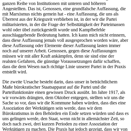
ganzen Reihe von Institutionen mit unteren und höheren
Angestellten. Das ist, Genossen, eine grundfalsche Auffassung, die
mit Marxismus nichts gemein hat - eine Auffassung, die uns als
Überrest aus der Kriegszeit verblieben ist, in der wir die Partei
militarisierten, in der die Frage der Selbsttätigkeit der Parteimassen
wohl oder übel zurückgestellt wurde und Kampfbefehle
ausschlaggebende Bedeutung hatten. Ich kann mich nicht erinnern,
dass diese Auffassung jemals voll ausgesprochen worden wäre, aber
diese Auffassung oder Elemente dieser Auffassung lasten immer
noch auf unserer Arbeit. Genossen, gegen diese Auffassungen
müssen wir mit aller Kraft ankämpfen, denn sie sind eine der
realsten Gefahren, die günstige Voraussetzungen dafür schaffen,
dass die dem Wesen nach richtige Linie unserer Partei in der Praxis
entstellt wird.
Die zweite Ursache besteht darin, dass unser in beträchtlichem
Maße bürokratischer Staatsapparat auf die Partei und die
Parteifunktionäre einen gewissen Druck ausübt. Im Jahre 1917, als
wir vorwärts drängten, dem Oktober entgegen, stellten wir uns die
Sache so vor, dass wir die Kommune haben würden, dass dies eine
Assoziation der Werktätigen sein werde, dass wir dem
Bürokratismus in den Behörden ein Ende setzen würden und dass es
uns gelingen werde, den Staat, wenn nicht in allernächster Zeit, so
doch nach zwei, drei kurzen Perioden zu einer Assoziation der
Werktätigen zu machen. Die Praxis hat jedoch gezeigt, dass wir von