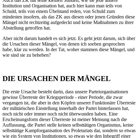
Auch das ZK hat seine kleinen Sünden, wie sie jede andere
Institution und Organisation hat, auch hier kann man teils von
Schuld, teils von einem Übelstand reden, von Schuld zum
mindesten insofern, als das ZK aus diesen oder jenen Gründen diese
Mängel nicht rechtzeitig aufgedeckt und keine Maßnahmen zu ihrer
Abstellung getroffen hat.
Aber nicht darum handelt es sich jetzt. Es geht jetzt darum, sich über
die Ursachen dieser Mängel, von denen ich soeben gesprochen
habe, klar zu werden. In der Tat, woher stammen diese Mängel, und
wie sind sie zu beheben?
DIE URSACHEN DER MÄNGEL
Die erste Ursache besteht darin, dass unsere Parteiorganisationen
gewisse Überreste der Kriegsperiode - einer Periode, die zwar
vergangen ist, die aber in den Köpfen unserer Funktionäre Überreste
der militärischen Einstellung innerhalb der Partei hinterlassen hat,
noch nicht oder immer noch nicht überwunden haben. Eine
Erscheinungsform dieser Überreste ist meiner Meinung nach die
Auffassung, die Partei stelle keinen selbsttätigen Organismus, keine
selbsttätige Kampforganisation des Proletariats dar, sondern so etwas
wie ein System von Institutionen, so etwas wie den Inbegriff einer