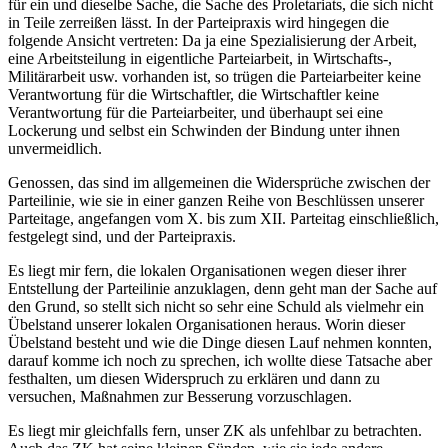
für ein und dieselbe Sache, die Sache des Proletariats, die sich nicht
in Teile zerreißen lässt. In der Parteipraxis wird hingegen die
folgende Ansicht vertreten: Da ja eine Spezialisierung der Arbeit,
eine Arbeitsteilung in eigentliche Parteiarbeit, in Wirtschafts-,
Militärarbeit usw. vorhanden ist, so trügen die Parteiarbeiter keine
Verantwortung für die Wirtschaftler, die Wirtschaftler keine
Verantwortung für die Parteiarbeiter, und überhaupt sei eine
Lockerung und selbst ein Schwinden der Bindung unter ihnen
unvermeidlich.
Genossen, das sind im allgemeinen die Widersprüche zwischen der
Parteilinie, wie sie in einer ganzen Reihe von Beschlüssen unserer
Parteitage, angefangen vom X. bis zum XII. Parteitag einschließlich,
festgelegt sind, und der Parteipraxis.
Es liegt mir fern, die lokalen Organisationen wegen dieser ihrer
Entstellung der Parteilinie anzuklagen, denn geht man der Sache auf
den Grund, so stellt sich nicht so sehr eine Schuld als vielmehr ein
Übelstand unserer lokalen Organisationen heraus. Worin dieser
Übelstand besteht und wie die Dinge diesen Lauf nehmen konnten,
darauf komme ich noch zu sprechen, ich wollte diese Tatsache aber
festhalten, um diesen Widerspruch zu erklären und dann zu
versuchen, Maßnahmen zur Besserung vorzuschlagen.
Es liegt mir gleichfalls fern, unser ZK als unfehlbar zu betrachten.