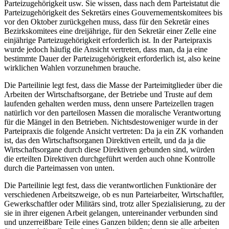
Parteizugehörigkeit usw. Sie wissen, dass nach dem Parteistatut die
Parteizugehörigkeit des Sekretärs eines Gouvernementskomitees bis
vor den Oktober zurückgehen muss, dass für den Sekretär eines
Bezirkskomitees eine dreijährige, für den Sekretär einer Zelle eine
einjährige Parteizugehörigkeit erforderlich ist. In der Parteipraxis
wurde jedoch häufig die Ansicht vertreten, dass man, da ja eine
bestimmte Dauer der Parteizugehörigkeit erforderlich ist, also keine
wirklichen Wahlen vorzunehmen brauche.
Die Parteilinie legt fest, dass die Masse der Parteimitglieder über die
Arbeiten der Wirtschaftsorgane, der Betriebe und Truste auf dem
laufenden gehalten werden muss, denn unsere Parteizellen tragen
natürlich vor den parteilosen Massen die moralische Verantwortung
für die Mängel in den Betrieben. Nichtsdestoweniger wurde in der
Parteipraxis die folgende Ansicht vertreten: Da ja ein ZK vorhanden
ist, das den Wirtschaftsorganen Direktiven erteilt, und da ja die
Wirtschaftsorgane durch diese Direktiven gebunden sind, würden
die erteilten Direktiven durchgeführt werden auch ohne Kontrolle
durch die Parteimassen von unten.
Die Parteilinie legt fest, dass die verantwortlichen Funktionäre der
verschiedenen Arbeitszweige, ob es nun Parteiarbeiter, Wirtschaftler,
Gewerkschaftler oder Militärs sind, trotz aller Spezialisierung, zu der
sie in ihrer eigenen Arbeit gelangen, untereinander verbunden sind
und unzerreißbare Teile eines Ganzen bilden; denn sie alle arbeiten