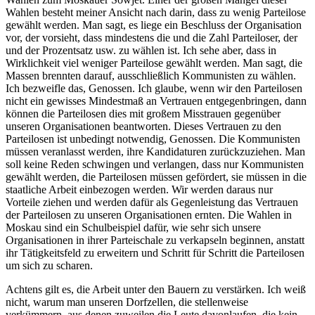
Wahlen besteht meiner Ansicht nach darin, dass zu wenig Parteilose
gewählt werden. Man sagt, es liege ein Beschluss der Organisation
vor, der vorsieht, dass mindestens die und die Zahl Parteiloser, der
und der Prozentsatz usw. zu wählen ist. Ich sehe aber, dass in
Wirklichkeit viel weniger Parteilose gewählt werden. Man sagt, die
Massen brennten darauf, ausschließlich Kommunisten zu wählen.
Ich bezweifle das, Genossen. Ich glaube, wenn wir den Parteilosen
nicht ein gewisses Mindestmaß an Vertrauen entgegenbringen, dann
können die Parteilosen dies mit großem Misstrauen gegenüber
unseren Organisationen beantworten. Dieses Vertrauen zu den
Parteilosen ist unbedingt notwendig, Genossen. Die Kommunisten
müssen veranlasst werden, ihre Kandidaturen zurückzuziehen. Man
soll keine Reden schwingen und verlangen, dass nur Kommunisten
gewählt werden, die Parteilosen müssen gefördert, sie müssen in die
staatliche Arbeit einbezogen werden. Wir werden daraus nur
Vorteile ziehen und werden dafür als Gegenleistung das Vertrauen
der Parteilosen zu unseren Organisationen ernten. Die Wahlen in
Moskau sind ein Schulbeispiel dafür, wie sehr sich unsere
Organisationen in ihrer Parteischale zu verkapseln beginnen, anstatt
ihr Tätigkeitsfeld zu erweitern und Schritt für Schritt die Parteilosen
um sich zu scharen.
Achtens gilt es, die Arbeit unter den Bauern zu verstärken. Ich weiß
nicht, warum man unseren Dorfzellen, die stellenweise
verkümmern, aus denen zuweilen die Leute davonlaufen, die kein