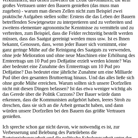
großes Vertrauen unter den Bauern genießen (das muss man
zugeben) - warum man diesen Zellen nicht zum Beispiel zwei
praktische Aufgaben stellen sollte: Erstens die das Leben der Bauern
betreffenden Sowjetgesetze zu interpretieren und zu verbreiten und
zweitens elementare agronomische Kenntnisse zu vermitteln und zu
verbreiten, zum Beispiel, dass die Felder rechtzeitig bestellt werden
müssen, dass das Saatgut gereinigt werden muss usw. Ist es Ihnen
bekannt, Genossen, dass, wenn jeder Bauer sich vornimmt, eine
ganz geringe Mühe auf die Reinigung des Saatguts zu verwenden,
ohne jede Melioration und ohne neue Maschinen eine Erhöhung des
Ernteertrags um 10 Pud pro Deßjatine erzielt werden könnte? Was
aber bedeutet eine Zunahme des Ernteertrags um 10 Pud pro
Deßjatine? Das bedeutet eine jährliche Zunahme um eine Milliarde
Pud über den gesamten Bruttoertrag hinaus. Und das alles ließe sich
ohne große Mühe erreichen. Warum sollten sich unsere Dorfzellen
nicht mit diesen Dingen befassen? Ist das etwa weniger wichtig als
das Gerede über die Politik Curzons? Der Bauer würde dann
erkennen, dass die Kommunisten aufgehört haben, leeres Stroh zu
dreschen, dass sie sich an die Arbeit gemacht haben, und dann
würden unsere Dorfzellen bei den Bauern das größte Vertrauen
genießen.
Ich spreche schon gar nicht davon, wie notwendig es ist, zur
Verbesserung und Belebung des Parteilebens die
Parteierziehungsarbeit und die politische Schulungsarbeit unter der