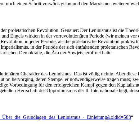
ern noch einen Schritt vorwärts getan und den Marxismus weiterentwic
er proletarischen Revolution. Genauer: Der Leninismus ist die Theorie
 und Engels wirkten in der vorrevolutionären Periode (wir meinen vor d
r Revolution, in jener Periode, als die proletarische Revolution prakti
mperialismus, in der Periode der sich entfaltenden proletarischen Revol
tarischen Demokratie, die Ära der Sowjets, eröffnet hatte.
ionären Charakter des Leninismus. Das ist völlig richtig. Aber diese 
lution hervorging, deren Stempel er notwendigerweise tragen muss; zwe
dige Vorbedingung für den erfolgreichen Kampf gegen den Kapitalismu
ngeteilten Herrschaft des Opportunismus der II. Internationale liegt, d
talin:_Über_die_Grundlagen_des_Leninismus_-_Einleitung&oldid=583
“