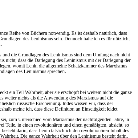
ze Reihe von Büchern notwendig. Es ist deshalb natürlich, dass
rundlagen des Leninismus sein. Dennoch halte ich es für nützlich,
.
ns und die Grundlagen des Leninismus sind dem Umfang nach nicht
aus nicht, dass die Darlegung des Leninismus mit der Darlegung der
legen, womit Lenin die allgemeine Schatzkammer des Marxismus
undlagen des Leninismus sprechen.
ckt ein Teil Wahrheit, aber sie erschöpft bei weitem nicht die ganze
mus weiter nichts als die Anwendung des Marxismus auf die
hließlich russische Erscheinung. Indes wissen wir, dass der
halb meine ich, dass diese Definition an Einseitigkeit leidet.
s sei, zum Unterschied vom Marxismus der nachfolgenden Jahre, in
Teile, in einen revolutionären und einen gemäßigten, absieht, so
besteht darin, dass Lenin tatsächlich den revolutionären Inhalt des
er Wahrheit. Die ganze Wahrheit über den Leninismus besteht darin,