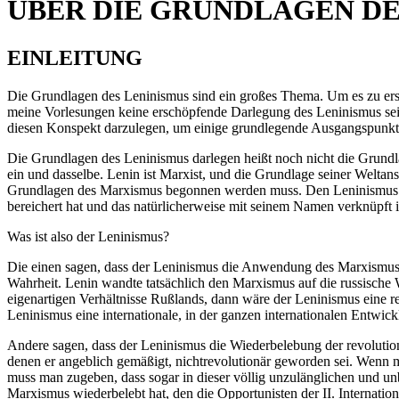
ÜBER DIE GRUNDLAGEN DE
EINLEITUNG
Die Grundlagen des Leninismus sind ein großes Thema. Um es zu ersc
meine Vorlesungen keine erschöpfende Darlegung des Leninismus sein
diesen Konspekt darzulegen, um einige grundlegende Ausgangspunkte 
Die Grundlagen des Leninismus darlegen heißt noch nicht die Grun
ein und dasselbe. Lenin ist Marxist, und die Grundlage seiner Weltan
Grundlagen des Marxismus begonnen werden muss. Den Leninismus d
bereichert hat und das natürlicherweise mit seinem Namen verknüpft 
Was ist also der Leninismus?
Die einen sagen, dass der Leninismus die Anwendung des Marxismus auf 
Wahrheit. Lenin wandte tatsächlich den Marxismus auf die russische 
eigenartigen Verhältnisse Rußlands, dann wäre der Leninismus eine rei
Leninismus eine internationale, in der ganzen internationalen Entwickl
Andere sagen, dass der Leninismus die Wiederbelebung der revolutio
denen er angeblich gemäßigt, nichtrevolutionär geworden sei. Wenn 
muss man zugeben, dass sogar in dieser völlig unzulänglichen und unbe
Marxismus wiederbelebt hat, den die Opportunisten der II. Internation