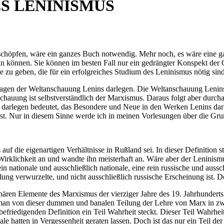
S LENINISMUS
höpfen, wäre ein ganzes Buch notwendig. Mehr noch, es wäre eine gan
 können. Sie können im besten Fall nur ein gedrängter Konspekt der G
zu geben, die für ein erfolgreiches Studium des Leninismus nötig sind
dlagen der Weltanschauung Lenins darlegen. Die Weltanschauung Leni
schauung ist selbstverständlich der Marxismus. Daraus folgt aber durch
arlegen bedeutet, das Besondere und Neue in den Werken Lenins dar
ist. Nur in diesem Sinne werde ich in meinen Vorlesungen über die Gr
die eigenartigen Verhältnisse in Rußland sei. In dieser Definition ste
Wirklichkeit an und wandte ihn meisterhaft an. Wäre aber der Leninis
n nationale und ausschließlich nationale, eine rein russische und aussc
ung verwurzelte, und nicht ausschließlich russische Erscheinung ist. Des
nären Elemente des Marxismus der vierziger Jahre des 19. Jahrhundert
man von dieser dummen und banalen Teilung der Lehre von Marx in zwei 
friedigenden Definition ein Teil Wahrheit steckt. Dieser Teil Wahrheit 
ale hatten in Vergessenheit geraten lassen. Doch ist das nur ein Teil d