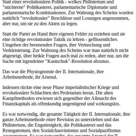
Statt einer revolutionären Politik - welkes Philistertum und
"nüchterne" Politikasterei, parlamentarische Diplomatie und
parlamentarische Kombinationen. Zur Wahrung des Scheins wurden
natürlich "revolutionäre" Beschlüsse und Losungen angenommen,
aber nur, um sie zu den Akten zu legen.
Statt die Partei an Hand ihrer eigenen Fehler zu erziehen und sie
eine richtige revolutionäre Taktik zu lehren - geflissentliches
Umgehen der brennenden Fragen, ihre Vertuschung und
Verkleisterung. Zur Wahrung des Scheins war man natürlich nicht
abgeneigt, über heikle Fragen auch mal zu reden, aber nur, um die
Sache mit irgendeiner "Kautschuk"-Resolution abzutun.
Das war die Physiognomie der II. Internationale, ihre
Arbeitsmethode, ihr Arsenal.
Indessen rückte eine neue Phase imperialistischer Kriege und
revolutionärer Schlachten des Proletariats heran. Die alten
Kampfmethoden erwiesen sich gegenüber der Allmacht des
Finanzkapitals als offenkundig ungenügend und wirkungslos.
Es war notwendig, die gesamte Tätigkeit der II. Internationale, ihre
ganze Arbeitsmethode einer Revision zu unterziehen und das
Philistertum, die Engstirnigkeit, die Politikasterei und das
Renegatentum, den Sozialchauvinismus und Sozialpazifismus
auszumerzen. Es war notwendig, das gesamte Arsenal der II.