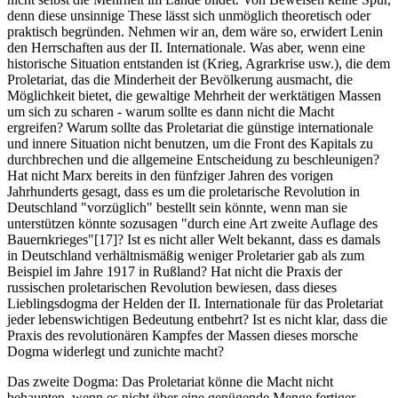
denn diese unsinnige These lässt sich unmöglich theoretisch oder
praktisch begründen. Nehmen wir an, dem wäre so, erwidert Lenin
den Herrschaften aus der II. Internationale. Was aber, wenn eine
historische Situation entstanden ist (Krieg, Agrarkrise usw.), die dem
Proletariat, das die Minderheit der Bevölkerung ausmacht, die
Möglichkeit bietet, die gewaltige Mehrheit der werktätigen Massen
um sich zu scharen - warum sollte es dann nicht die Macht
ergreifen? Warum sollte das Proletariat die günstige internationale
und innere Situation nicht benutzen, um die Front des Kapitals zu
durchbrechen und die allgemeine Entscheidung zu beschleunigen?
Hat nicht Marx bereits in den fünfziger Jahren des vorigen
Jahrhunderts gesagt, dass es um die proletarische Revolution in
Deutschland "vorzüglich" bestellt sein könnte, wenn man sie
unterstützen könnte sozusagen "durch eine Art zweite Auflage des
Bauernkrieges"[17]? Ist es nicht aller Welt bekannt, dass es damals
in Deutschland verhältnismäßig weniger Proletarier gab als zum
Beispiel im Jahre 1917 in Rußland? Hat nicht die Praxis der
russischen proletarischen Revolution bewiesen, dass dieses
Lieblingsdogma der Helden der II. Internationale für das Proletariat
jeder lebenswichtigen Bedeutung entbehrt? Ist es nicht klar, dass die
Praxis des revolutionären Kampfes der Massen dieses morsche
Dogma widerlegt und zunichte macht?
Das zweite Dogma: Das Proletariat könne die Macht nicht
behaupten, wenn es nicht über eine genügende Menge fertiger,