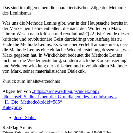
Das sind im allgemeinen die charakteristischen Züge der Methode
des Leninismus.
Was uns die Methode Lenins gibt, war in der Hauptsache bereits in
der Marxschen Lehre enthalten, die nach den Worten von Marx
"ihrem Wesen nach kritisch und revolutionär"[22] ist. Gerade dieser
kritische und revolutionäre Geist durchdringt von Anfang bis zu
Ende die Methode Lenins. Es wäre aber verfehlt anzunehmen, dass
die Methode Lenins eine einfache Wiederherstellung dessen sei, was
Marx gegeben hat. In Wirklichkeit bedeutet die Methode Lenins
nicht nur die Wiederherstellung, sondern auch die Konkretisierung
und Weiterentwicklung der kritischen und revolutionären Methode
von Marx, seiner materialistischen Dialektik.
Zurück zum Inhaltsverzeichnis
Abgerufen von „
https://archiv.redflag.ps/index.php?
title=Josef_Stalin:_Über_die_Grundlagen_des_Leninismus_-
_II._Die_Methode&oldid=585
“
Kategorie
:
Josef Stalin
RedFlag Archiv
Diese Seite wurde zuletzt am 14. Mai 2026 um 15:08 Uhr