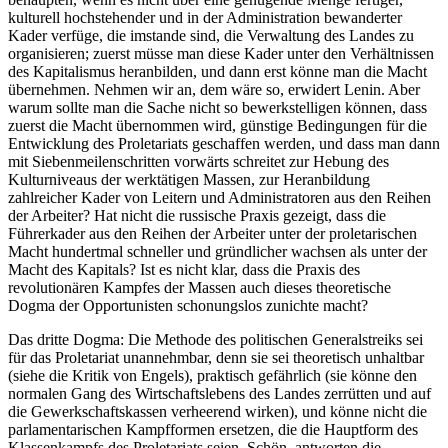
kulturell hochstehender und in der Administration bewanderter
Kader verfüge, die imstande sind, die Verwaltung des Landes zu
organisieren; zuerst müsse man diese Kader unter den Verhältnissen
des Kapitalismus heranbilden, und dann erst könne man die Macht
übernehmen. Nehmen wir an, dem wäre so, erwidert Lenin. Aber
warum sollte man die Sache nicht so bewerkstelligen können, dass
zuerst die Macht übernommen wird, günstige Bedingungen für die
Entwicklung des Proletariats geschaffen werden, und dass man dann
mit Siebenmeilenschritten vorwärts schreitet zur Hebung des
Kulturniveaus der werktätigen Massen, zur Heranbildung
zahlreicher Kader von Leitern und Administratoren aus den Reihen
der Arbeiter? Hat nicht die russische Praxis gezeigt, dass die
Führerkader aus den Reihen der Arbeiter unter der proletarischen
Macht hundertmal schneller und gründlicher wachsen als unter der
Macht des Kapitals? Ist es nicht klar, dass die Praxis des
revolutionären Kampfes der Massen auch dieses theoretische
Dogma der Opportunisten schonungslos zunichte macht?
Das dritte Dogma: Die Methode des politischen Generalstreiks sei
für das Proletariat unannehmbar, denn sie sei theoretisch unhaltbar
(siehe die Kritik von Engels), praktisch gefährlich (sie könne den
normalen Gang des Wirtschaftslebens des Landes zerrütten und auf
die Gewerkschaftskassen verheerend wirken), und könne nicht die
parlamentarischen Kampfformen ersetzen, die die Hauptform des
Klassenkampfs des Proletariats seien. Schön, antworten die