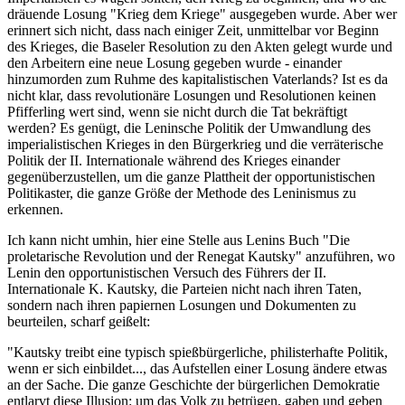
dräuende Losung "Krieg dem Kriege" ausgegeben wurde. Aber wer
erinnert sich nicht, dass nach einiger Zeit, unmittelbar vor Beginn
des Krieges, die Baseler Resolution zu den Akten gelegt wurde und
den Arbeitern eine neue Losung gegeben wurde - einander
hinzumorden zum Ruhme des kapitalistischen Vaterlands? Ist es da
nicht klar, dass revolutionäre Losungen und Resolutionen keinen
Pfifferling wert sind, wenn sie nicht durch die Tat bekräftigt
werden? Es genügt, die Leninsche Politik der Umwandlung des
imperialistischen Krieges in den Bürgerkrieg und die verräterische
Politik der II. Internationale während des Krieges einander
gegenüberzustellen, um die ganze Plattheit der opportunistischen
Politikaster, die ganze Größe der Methode des Leninismus zu
erkennen.
Ich kann nicht umhin, hier eine Stelle aus Lenins Buch "Die
proletarische Revolution und der Renegat Kautsky" anzuführen, wo
Lenin den opportunistischen Versuch des Führers der II.
Internationale K. Kautsky, die Parteien nicht nach ihren Taten,
sondern nach ihren papiernen Losungen und Dokumenten zu
beurteilen, scharf geißelt:
"Kautsky treibt eine typisch spießbürgerliche, philisterhafte Politik,
wenn er sich einbildet..., das Aufstellen einer Losung ändere etwas
an der Sache. Die ganze Geschichte der bürgerlichen Demokratie
entlarvt diese Illusion: um das Volk zu betrügen, gaben und geben