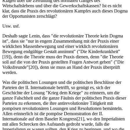
Klagen über die Zerrüttung des normalen Ganges des
Wirtschaftslebens und über die Gewerkschaftskassen? Ist es nicht
klar, dass die Praxis des revolutionären Kampfes auch dieses Dogma
der Opportunisten zerschlägt?
Usw. usf.
Deshalb sagte Lenin, dass "die revolutionäre Theorie kein Dogma
ist", dass sie "nur in engem Zusammenhang mit der Praxis einer
wirklichen Massenbewegung und einer wirklich revolutionären
Bewegung endgültige Gestalt annimmt" ("Die Kinderkrankheit"
[19]), denn die Theorie muss der Praxis dienen, denn "die Theorie
soll auf die von der Praxis gestellten Fragen Antwort geben" ("Die
Volksfreunde"[20]), denn sie muss an Hand der Praxis überprüft
werden.
Was die politischen Losungen und die politischen Beschlüsse der
Parteien der II. Internationale betrifft, so genügt es, sich der
Geschichte der Losung "Krieg dem Kriege" zu erinnern, um die
ganze Falschheit und die ganze Fäulnis der politischen Praxis dieser
Parteien zu erkennen, die ihre antirevolutionäre Tätigkeit mit
pompösen revolutionären Losungen und Resolutionen bemänteln.
Allen erinnerlich ist die pompöse Demonstration der II.
Internationale auf dem Baseler Kongress[21], wo den Imperialisten
mit allen Schrecken des Aufstands gedroht wurde, falls die
Imperialisten es wagen sollten, den Krieg zu beginnen, und wo die