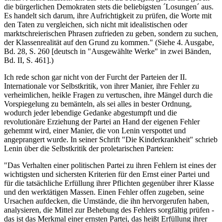
die bürgerlichen Demokraten stets die beliebigsten ´Losungen´ aus.
Es handelt sich darum, ihre Aufrichtigkeit zu prüfen, die Worte mit
den Taten zu vergleichen, sich nicht mit idealistischen oder
marktschreierischen Phrasen zufrieden zu geben, sondern zu suchen,
der Klassenrealität auf den Grund zu kommen." (Siehe 4. Ausgabe,
Bd. 28, S. 260 [deutsch in "Ausgewählte Werke" in zwei Bänden,
Bd. II, S. 461].)
Ich rede schon gar nicht von der Furcht der Parteien der II.
Internationale vor Selbstkritik, von ihrer Manier, ihre Fehler zu
verheimlichen, heikle Fragen zu vertuschen, ihre Mängel durch die
Vorspiegelung zu bemänteln, als sei alles in bester Ordnung,
wodurch jeder lebendige Gedanke abgestumpft und die
revolutionäre Erziehung der Partei an Hand der eigenen Fehler
gehemmt wird, einer Manier, die von Lenin verspottet und
angeprangert wurde. In seiner Schrift "Die Kinderkrankheit" schrieb
Lenin über die Selbstkritik der proletarischen Parteien:
"Das Verhalten einer politischen Partei zu ihren Fehlern ist eines der
wichtigsten und sichersten Kriterien für den Ernst einer Partei und
für die tatsächliche Erfüllung ihrer Pflichten gegenüber ihrer Klasse
und den werktätigen Massen. Einen Fehler offen zugeben, seine
Ursachen aufdecken, die Umstände, die ihn hervorgerufen haben,
analysieren, die Mittel zur Behebung des Fehlers sorgfältig prüfen -
das ist das Merkmal einer ernsten Partei, das heißt Erfüllung ihrer