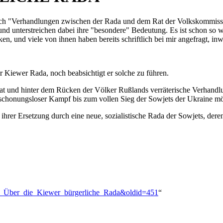
lich "Verhandlungen zwischen der Rada und dem Rat der Volkskommissa
 und unterstreichen dabei ihre "besondere" Bedeutung. Es ist schon so
und viele von ihnen haben bereits schriftlich bei mir angefragt, inwi
r Kiewer Rada, noch beabsichtigt er solche zu führen.
t und hinter dem Rücken der Völker Rußlands verräterische Verhandlun
schonungsloser Kampf bis zum vollen Sieg der Sowjets der Ukraine mö
ihrer Ersetzung durch eine neue, sozialistische Rada der Sowjets, dere
alin:_Über_die_Kiewer_bürgerliche_Rada&oldid=451
“