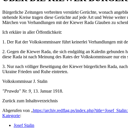
Bürgerliche Zeitungen verbreiten verstärkt Gerüchte, wonach angeb
stehende Kreise tragen diese Gerüchte auf jede Art und Weise weiter
Märchen von Verhandlungen mit der Kiewer Rada Glauben zu schenken, 
Ich erkläre in aller Öffentlichkeit:
1. Der Rat der Volkskommissare führt keinerlei Verhandlungen mit de
2. Gegen die Kiewer Rada, die sich endgültig an Kaledin gebunden ha
diese Rada ist nach Meinung des Rates der Volkskommissare nur ein 
3. Nur nach völliger Beseitigung der Kiewer bürgerlichen Rada, nach 
Ukraine Frieden und Ruhe eintreten.
Volkskommissar J. Stalin
"Prawda" Nr. 9,
13. Januar 1918.
Zurück zum Inhaltsverzeichnis
Abgerufen von „
https://archiv.redflag.ps/index.php?title=Josef_St
Kategorie
:
Josef Stalin