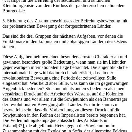
4. Kampf für die Befreiung der städtischen und ländlichen
Kleinbourgeoisie von dem Einfluss der paktiererischen nationalen
Bourgeoisie.
5. Sicherung des Zusammenschlusses der Befreiungsbewegung mit
der proletarischen Bewegung der fortgeschrittenen Länder.
Das sind die drei Gruppen der nächsten Aufgaben, vor denen die
Funktionäre in den kolonialen und abhängigen Ländern des Ostens
stehen.
Diese Aufgaben nehmen einen besonders ernsten Charakter an und
gewinnen besonders große Bedeutung, wenn man sie im Licht der
gegenwärtigen internationalen Lage betrachtet. Die augenblickliche
internationale Lage wird dadurch charakterisiert, dass in der
revolutionären Bewegung eine Periode der zeitweiligen Stille
eingesetzt hat. Was heißt aber Stille, was kann sie im gegenwärtigen
Augenblick bedeuten? Sie kann nichts anderes bedeuten als einen
verstärkten Druck auf die Arbeiter des Westens, auf die Kolonien
des Ostens und vor allem auf die Sowjetunion als den Bannerträger
der revolutionären Bewegung aller Länder. Es dürfte kaum zu
bezweifeln sein, dass die Vorbereitung zu diesem Druck auf die
Sowjetunion in den Reihen der Imperialisten bereits begonnen hat.
Die Verleumdungskampagne anlässlich des Aufstands in
Estland[32], die abgefeimte Hetze gegen die Sowjetunion im
Zusammenhang mit der Explosion in Sofia, der allgemeine Feldzug