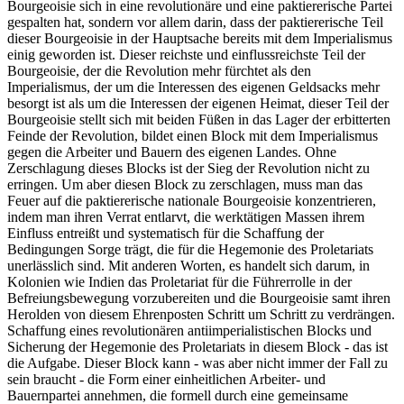
Bourgeoisie sich in eine revolutionäre und eine paktiererische Partei
gespalten hat, sondern vor allem darin, dass der paktiererische Teil
dieser Bourgeoisie in der Hauptsache bereits mit dem Imperialismus
einig geworden ist. Dieser reichste und einflussreichste Teil der
Bourgeoisie, der die Revolution mehr fürchtet als den
Imperialismus, der um die Interessen des eigenen Geldsacks mehr
besorgt ist als um die Interessen der eigenen Heimat, dieser Teil der
Bourgeoisie stellt sich mit beiden Füßen in das Lager der erbitterten
Feinde der Revolution, bildet einen Block mit dem Imperialismus
gegen die Arbeiter und Bauern des eigenen Landes. Ohne
Zerschlagung dieses Blocks ist der Sieg der Revolution nicht zu
erringen. Um aber diesen Block zu zerschlagen, muss man das
Feuer auf die paktiererische nationale Bourgeoisie konzentrieren,
indem man ihren Verrat entlarvt, die werktätigen Massen ihrem
Einfluss entreißt und systematisch für die Schaffung der
Bedingungen Sorge trägt, die für die Hegemonie des Proletariats
unerlässlich sind. Mit anderen Worten, es handelt sich darum, in
Kolonien wie Indien das Proletariat für die Führerrolle in der
Befreiungsbewegung vorzubereiten und die Bourgeoisie samt ihren
Herolden von diesem Ehrenposten Schritt um Schritt zu verdrängen.
Schaffung eines revolutionären antiimperialistischen Blocks und
Sicherung der Hegemonie des Proletariats in diesem Block - das ist
die Aufgabe. Dieser Block kann - was aber nicht immer der Fall zu
sein braucht - die Form einer einheitlichen Arbeiter- und
Bauernpartei annehmen, die formell durch eine gemeinsame