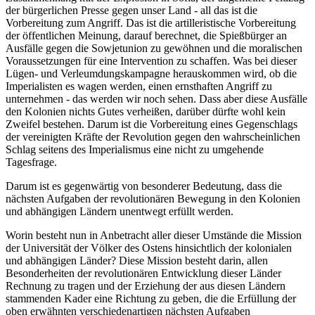
der bürgerlichen Presse gegen unser Land - all das ist die
Vorbereitung zum Angriff. Das ist die artilleristische Vorbereitung
der öffentlichen Meinung, darauf berechnet, die Spießbürger an
Ausfälle gegen die Sowjetunion zu gewöhnen und die moralischen
Voraussetzungen für eine Intervention zu schaffen. Was bei dieser
Lügen- und Verleumdungskampagne herauskommen wird, ob die
Imperialisten es wagen werden, einen ernsthaften Angriff zu
unternehmen - das werden wir noch sehen. Dass aber diese Ausfälle
den Kolonien nichts Gutes verheißen, darüber dürfte wohl kein
Zweifel bestehen. Darum ist die Vorbereitung eines Gegenschlags
der vereinigten Kräfte der Revolution gegen den wahrscheinlichen
Schlag seitens des Imperialismus eine nicht zu umgehende
Tagesfrage.
Darum ist es gegenwärtig von besonderer Bedeutung, dass die
nächsten Aufgaben der revolutionären Bewegung in den Kolonien
und abhängigen Ländern unentwegt erfüllt werden.
Worin besteht nun in Anbetracht aller dieser Umstände die Mission
der Universität der Völker des Ostens hinsichtlich der kolonialen
und abhängigen Länder? Diese Mission besteht darin, allen
Besonderheiten der revolutionären Entwicklung dieser Länder
Rechnung zu tragen und der Erziehung der aus diesen Ländern
stammenden Kader eine Richtung zu geben, die die Erfüllung der
oben erwähnten verschiedenartigen nächsten Aufgaben