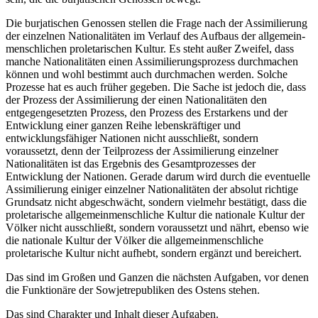
Die burjatischen Genossen stellen die Frage nach der Assimilierung
der einzelnen Nationalitäten im Verlauf des Aufbaus der allgemein-
menschlichen proletarischen Kultur. Es steht außer Zweifel, dass
manche Nationalitäten einen Assimilierungsprozess durchmachen
können und wohl bestimmt auch durchmachen werden. Solche
Prozesse hat es auch früher gegeben. Die Sache ist jedoch die, dass
der Prozess der Assimilierung der einen Nationalitäten den
entgegengesetzten Prozess, den Prozess des Erstarkens und der
Entwicklung einer ganzen Reihe lebenskräftiger und
entwicklungsfähiger Nationen nicht ausschließt, sondern
voraussetzt, denn der Teilprozess der Assimilierung einzelner
Nationalitäten ist das Ergebnis des Gesamtprozesses der
Entwicklung der Nationen. Gerade darum wird durch die eventuelle
Assimilierung einiger einzelner Nationalitäten der absolut richtige
Grundsatz nicht abgeschwächt, sondern vielmehr bestätigt, dass die
proletarische allgemeinmenschliche Kultur die nationale Kultur der
Völker nicht ausschließt, sondern voraussetzt und nährt, ebenso wie
die nationale Kultur der Völker die allgemeinmenschliche
proletarische Kultur nicht aufhebt, sondern ergänzt und bereichert.
Das sind im Großen und Ganzen die nächsten Aufgaben, vor denen
die Funktionäre der Sowjetrepubliken des Ostens stehen.
Das sind Charakter und Inhalt dieser Aufgaben.