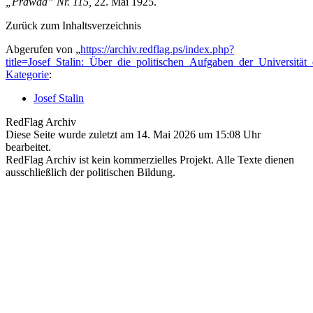
„Prawda” Nr. 115,
22. Mai 1925.
Zurück zum Inhaltsverzeichnis
Abgerufen von „
https://archiv.redflag.ps/index.php?
title=Josef_Stalin:_Über_die_politischen_Aufgaben_der_Universit
Kategorie
:
Josef Stalin
RedFlag Archiv
Diese Seite wurde zuletzt am 14. Mai 2026 um 15:08 Uhr
bearbeitet.
RedFlag Archiv ist kein kommerzielles Projekt. Alle Texte dienen
ausschließlich der politischen Bildung.