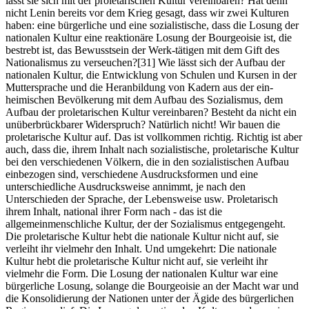
lässt sie sich mit der proletarischen Kultur vereinbaren? Hat denn
nicht Lenin bereits vor dem Krieg gesagt, dass wir zwei Kulturen
haben: eine bürgerliche und eine sozialistische, dass die Losung der
nationalen Kultur eine reaktionäre Losung der Bourgeoisie ist, die
bestrebt ist, das Bewusstsein der Werk-tätigen mit dem Gift des
Nationalismus zu verseuchen?[31] Wie lässt sich der Aufbau der
nationalen Kultur, die Entwicklung von Schulen und Kursen in der
Muttersprache und die Heranbildung von Kadern aus der ein-
heimischen Bevölkerung mit dem Aufbau des Sozialismus, dem
Aufbau der proletarischen Kultur vereinbaren? Besteht da nicht ein
unüberbrückbarer Widerspruch? Natürlich nicht! Wir bauen die
proletarische Kultur auf. Das ist vollkommen richtig. Richtig ist aber
auch, dass die, ihrem Inhalt nach sozialistische, proletarische Kultur
bei den verschiedenen Völkern, die in den sozialistischen Aufbau
einbezogen sind, verschiedene Ausdrucksformen und eine
unterschiedliche Ausdrucksweise annimmt, je nach den
Unterschieden der Sprache, der Lebensweise usw. Proletarisch
ihrem Inhalt, national ihrer Form nach - das ist die
allgemeinmenschliche Kultur, der der Sozialismus entgegengeht.
Die proletarische Kultur hebt die nationale Kultur nicht auf, sie
verleiht ihr vielmehr den Inhalt. Und umgekehrt: Die nationale
Kultur hebt die proletarische Kultur nicht auf, sie verleiht ihr
vielmehr die Form. Die Losung der nationalen Kultur war eine
bürgerliche Losung, solange die Bourgeoisie an der Macht war und
die Konsolidierung der Nationen unter der Ägide des bürgerlichen