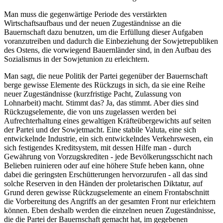
Man muss die gegenwärtige Periode des verstärkten
Wirtschaftsaufbaus und der neuen Zugeständnisse an die
Bauernschaft dazu benutzen, um die Erfüllung dieser Aufgaben
voranzutreiben und dadurch die Einbeziehung der Sowjetrepubliken
des Ostens, die vorwiegend Bauernländer sind, in den Aufbau des
Sozialismus in der Sowjetunion zu erleichtern.
Man sagt, die neue Politik der Partei gegenüber der Bauernschaft
berge gewisse Elemente des Rückzugs in sich, da sie eine Reihe
neuer Zugeständnisse (kurzfristige Pacht, Zulassung von
Lohnarbeit) macht. Stimmt das? Ja, das stimmt. Aber dies sind
Rückzugselemente, die von uns zugelassen werden bei
Aufrechterhaltung eines gewaltigen Kräfteübergewichts auf seiten
der Partei und der Sowjetmacht. Eine stabile Valuta, eine sich
entwickelnde Industrie, ein sich entwickelndes Verkehrswesen, ein
sich festigendes Kreditsystem, mit dessen Hilfe man - durch
Gewährung von Vorzugskrediten - jede Bevölkerungsschicht nach
Belieben ruinieren oder auf eine höhere Stufe heben kann, ohne
dabei die geringsten Erschütterungen hervorzurufen - all das sind
solche Reserven in den Händen der proletarischen Diktatur, auf
Grund deren gewisse Rückzugselemente an einem Frontabschnitt
die Vorbereitung des Angriffs an der gesamten Front nur erleichtern
können. Eben deshalb werden die einzelnen neuen Zugeständnisse,
die die Partei der Bauernschaft gemacht hat, im gegebenen