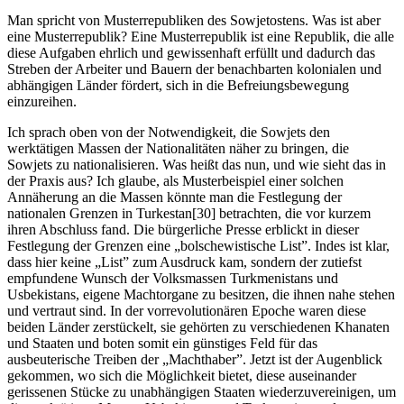
Man spricht von Musterrepubliken des Sowjetostens. Was ist aber
eine Musterrepublik? Eine Musterrepublik ist eine Republik, die alle
diese Aufgaben ehrlich und gewissenhaft erfüllt und dadurch das
Streben der Arbeiter und Bauern der benachbarten kolonialen und
abhängigen Länder fördert, sich in die Befreiungsbewegung
einzureihen.
Ich sprach oben von der Notwendigkeit, die Sowjets den
werktätigen Massen der Nationalitäten näher zu bringen, die
Sowjets zu nationalisieren. Was heißt das nun, und wie sieht das in
der Praxis aus? Ich glaube, als Musterbeispiel einer solchen
Annäherung an die Massen könnte man die Festlegung der
nationalen Grenzen in Turkestan[30] betrachten, die vor kurzem
ihren Abschluss fand. Die bürgerliche Presse erblickt in dieser
Festlegung der Grenzen eine „bolschewistische List”. Indes ist klar,
dass hier keine „List” zum Ausdruck kam, sondern der zutiefst
empfundene Wunsch der Volksmassen Turkmenistans und
Usbekistans, eigene Machtorgane zu besitzen, die ihnen nahe stehen
und vertraut sind. In der vorrevolutionären Epoche waren diese
beiden Länder zerstückelt, sie gehörten zu verschiedenen Khanaten
und Staaten und boten somit ein günstiges Feld für das
ausbeuterische Treiben der „Machthaber”. Jetzt ist der Augenblick
gekommen, wo sich die Möglichkeit bietet, diese auseinander
gerissenen Stücke zu unabhängigen Staaten wiederzuvereinigen, um