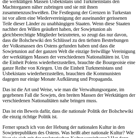
die werktätigen Massen Usbekistans und Turkmenistans den
Machtorganen näher zubringen und sie mit ihnen
zusammenzuschweißen. Die Festlegung der Grenzen in Turkestan
ist vor allem eine Wiedervereinigung der auseinander gerissenen
Teile dieser Länder zu unabhängigen Staaten. Wenn diese Staaten
nachher den Willen geäußert haben, der Sowjetunion als
gleichberechtigte Mitglieder beizutreten, so zeugt das nur davon,
dass die Bolschewiki den Schlüssel zu den tiefsten Bestrebungen
der Volksmassen des Ostens gefunden haben und dass die
Sowjetunion auf der ganzen Welt die einzige freiwillige Vereinigung
der werktätigen Massen der verschiedenen Nationalitäten ist. Um
die Einheit Polens wiederherzustellen, brauchte die Bourgeoisie eine
ganze Reihe von Kriegen. Um die Einheit Turkmenistans und
Usbekistans wiederherzustellen, brauchten die Kommunisten
dagegen nur einige Monate Aufklärung und Propaganda.
Das ist die Art und Weise, wie man die Verwaltungsorgane, im
gegebenen Fall die Sowjets, den breiten Massen der Werktätigen der
verschiedenen Nationalitäten nahe bringen muss.
Das ist ein Beweis dafür, dass die nationale Politik der Bolschewiki
die einzig richtige Politik ist.
Ferner sprach ich von der Hebung der nationalen Kultur in den
Sowjetrepubliken des Ostens. Was heißt aber nationale Kultur? Wie