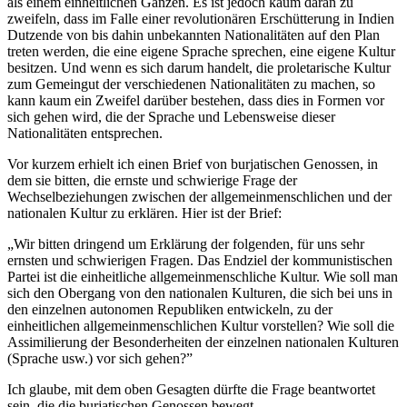
als einem einheitlichen Ganzen. Es ist jedoch kaum daran zu
zweifeln, dass im Falle einer revolutionären Erschütterung in Indien
Dutzende von bis dahin unbekannten Nationalitäten auf den Plan
treten werden, die eine eigene Sprache sprechen, eine eigene Kultur
besitzen. Und wenn es sich darum handelt, die proletarische Kultur
zum Gemeingut der verschiedenen Nationalitäten zu machen, so
kann kaum ein Zweifel darüber bestehen, dass dies in Formen vor
sich gehen wird, die der Sprache und Lebensweise dieser
Nationalitäten entsprechen.
Vor kurzem erhielt ich einen Brief von burjatischen Genossen, in
dem sie bitten, die ernste und schwierige Frage der
Wechselbeziehungen zwischen der allgemeinmenschlichen und der
nationalen Kultur zu erklären. Hier ist der Brief:
„Wir bitten dringend um Erklärung der folgenden, für uns sehr
ernsten und schwierigen Fragen. Das Endziel der kommunistischen
Partei ist die einheitliche allgemeinmenschliche Kultur. Wie soll man
sich den Obergang von den nationalen Kulturen, die sich bei uns in
den einzelnen autonomen Republiken entwickeln, zu der
einheitlichen allgemeinmenschlichen Kultur vorstellen? Wie soll die
Assimilierung der Besonderheiten der einzelnen nationalen Kulturen
(Sprache usw.) vor sich gehen?”
Ich glaube, mit dem oben Gesagten dürfte die Frage beantwortet
sein, die die burjatischen Genossen bewegt.