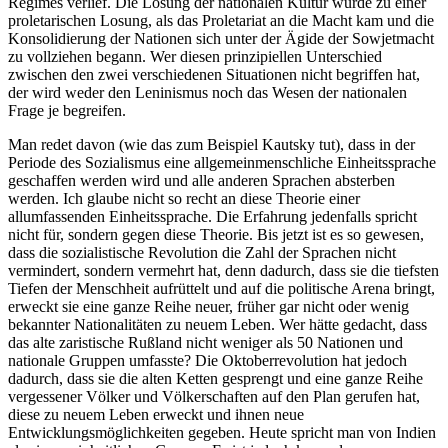
Regimes verlief. Die Losung der nationalen Kultur wurde zu einer
proletarischen Losung, als das Proletariat an die Macht kam und die
Konsolidierung der Nationen sich unter der Ägide der Sowjetmacht
zu vollziehen begann. Wer diesen prinzipiellen Unterschied
zwischen den zwei verschiedenen Situationen nicht begriffen hat,
der wird weder den Leninismus noch das Wesen der nationalen
Frage je begreifen.
Man redet davon (wie das zum Beispiel Kautsky tut), dass in der
Periode des Sozialismus eine allgemeinmenschliche Einheitssprache
geschaffen werden wird und alle anderen Sprachen absterben
werden. Ich glaube nicht so recht an diese Theorie einer
allumfassenden Einheitssprache. Die Erfahrung jedenfalls spricht
nicht für, sondern gegen diese Theorie. Bis jetzt ist es so gewesen,
dass die sozialistische Revolution die Zahl der Sprachen nicht
vermindert, sondern vermehrt hat, denn dadurch, dass sie die tiefsten
Tiefen der Menschheit aufrüttelt und auf die politische Arena bringt,
erweckt sie eine ganze Reihe neuer, früher gar nicht oder wenig
bekannter Nationalitäten zu neuem Leben. Wer hätte gedacht, dass
das alte zaristische Rußland nicht weniger als 50 Nationen und
nationale Gruppen umfasste? Die Oktoberrevolution hat jedoch
dadurch, dass sie die alten Ketten gesprengt und eine ganze Reihe
vergessener Völker und Völkerschaften auf den Plan gerufen hat,
diese zu neuem Leben erweckt und ihnen neue
Entwicklungsmöglichkeiten gegeben. Heute spricht man von Indien