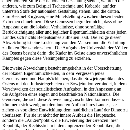
einer höheren Stufe der nationalen Gestaltung stehen, während die
anderen, wie zum Beispiel Tschetschnja und Kabarda, auf der
untersten Stufe der nationalen Gestaltung stehen, und die dritten,
zum Beispiel Kirgisien, eine Mittelstellung zwischen diesen beiden
Extremen einnehmen. Diese Genossen begreifen nicht, dass ohne
Anpassung an die lokalen Verhältnisse, ohne sorgfältige
Berücksichtigung aller und jeglicher Eigentümlichkeiten eines jeden
Landes sich nichts Bedeutsames aufbauen lässt. Die Folge dieser
Abweichung ist eine Loslösung von den Massen und die Entartung
zu linken Phrasendreschern. Die Aufgabe der Universität der Völker
des Ostens besteht darin, die Kader im Geiste eines unversöhnlichen
Kampfes gegen diese Versimpelung zu erziehen.
Die zweite Abweichung besteht umgekehrt in der Überschätzung
der lokalen Eigentümlichkeiten, in dem Vergessen jenes
Gemeinsamen und Hauptsächlichen, das die Sowjetrepubliken des
Ostens mit den Industriegebieten der Sowjetunion verbindet, in dem
Verschweigen der sozialistischen Aufgaben, in der Anpassung an
die Aufgaben eines engen und beschränkten Nationalismus. Die
Genossen, die sich diese Abweichung zuschulden kommen lassen,
kümmern sich wenig um den inneren Aufbau ihres Landes, sie
ziehen es vor, diese Entwicklung dem natürlichen Lauf der Dinge zu
überlassen. Für sie ist nicht der innere Aufbau die Hauptsache,
sondern die „Außen“politik, die Erweiterung der Grenzen ihrer
Republik, der Rechtsstreit mit den angrenzenden Republiken, die