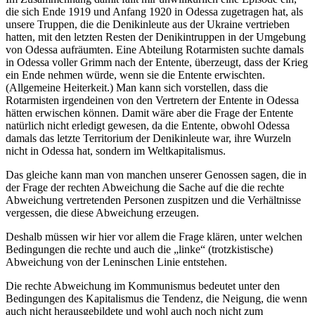
die sich Ende 1919 und Anfang 1920 in Odessa zugetragen hat, als
unsere Truppen, die die Denikinleute aus der Ukraine vertrieben
hatten, mit den letzten Resten der Denikintruppen in der Umgebung
von Odessa aufräumten. Eine Abteilung Rotarmisten suchte damals
in Odessa voller Grimm nach der Entente, überzeugt, dass der Krieg
ein Ende nehmen würde, wenn sie die Entente erwischten.
(Allgemeine Heiterkeit.) Man kann sich vorstellen, dass die
Rotarmisten irgendeinen von den Vertretern der Entente in Odessa
hätten erwischen können. Damit wäre aber die Frage der Entente
natürlich nicht erledigt gewesen, da die Entente, obwohl Odessa
damals das letzte Territorium der Denikinleute war, ihre Wurzeln
nicht in Odessa hat, sondern im Weltkapitalismus.
Das gleiche kann man von manchen unserer Genossen sagen, die in
der Frage der rechten Abweichung die Sache auf die die rechte
Abweichung vertretenden Personen zuspitzen und die Verhältnisse
vergessen, die diese Abweichung erzeugen.
Deshalb müssen wir hier vor allem die Frage klären, unter welchen
Bedingungen die rechte und auch die „linke“ (trotzkistische)
Abweichung von der Leninschen Linie entstehen.
Die rechte Abweichung im Kommunismus bedeutet unter den
Bedingungen des Kapitalismus die Tendenz, die Neigung, die wenn
auch nicht herausgebildete und wohl auch noch nicht zum