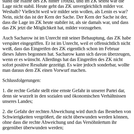
stand die Hälfte des ZK hinter Trotzki, und im ZK selbst war die
Lage nicht stabil. Heute geht das ZK unvergleichlich milder vor.
Weshalb? Vielleicht weil wir milder sein wollen, als Lenin es war?
Nein, nicht das ist der Kern der Sache. Der Kern der Sache ist der,
dass die Lage im ZK heute stabiler ist, als sie damals war, und dass
das ZK jetzt die Möglichkeit hat, milder vorzugehen.
Auch Sacharow ist im Unrecht mit seiner Behauptung, das ZK habe
verspätet eingegriffen. Er ist im Unrecht, weil er offensichtlich nicht
weiß, dass das Eingreifen des ZK eigentlich schon im Februar
dieses Jahres begonnen hat. Sacharow kann sich davon überzeugen,
wenn er es wünscht. Allerdings hat das Eingreifen des ZK nicht
sofort positive Resultate gezeitigt. Es wäre jedoch sonderbar, wollte
man daraus dem ZK einen Vorwurf machen.
Schlussfolgerungen:
1. die rechte Gefahr stellt eine ernste Gefahr in unserer Partei dar,
denn sie wurzelt in den sozialen und ökonomischen Verhältnissen
unseres Landes;
2. die Gefahr der rechten Abweichung wird durch das Bestehen von
Schwierigkeiten vergrößert, die nicht überwunden werden können,
ohne dass die rechte Abweichung und das Versöhnlertum ihr
gegenüber überwunden werden;