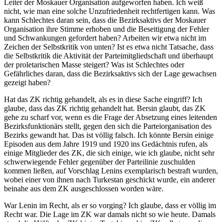
Leiter der Moskauer Organisation aufgeworfen haben. Ich weiß
nicht, wie man eine solche Unzufriedenheit rechtfertigen kann. Was
kann Schlechtes daran sein, dass die Bezirksaktivs der Moskauer
Organisation ihre Stimme erhoben und die Beseitigung der Fehler
und Schwankungen gefordert haben? Arbeiten wir etwa nicht im
Zeichen der Selbstkritik von unten? Ist es etwa nicht Tatsache, dass
die Selbstkritik die Aktivität der Parteimitgliedschaft und überhaupt
der proletarischen Masse steigert? Was ist Schlechtes oder
Gefährliches daran, dass die Bezirksaktivs sich der Lage gewachsen
gezeigt haben?
Hat das ZK richtig gehandelt, als es in diese Sache eingriff? Ich
glaube, dass das ZK richtig gehandelt hat. Bersin glaubt, das ZK
gehe zu scharf vor, wenn es die Frage der Absetzung eines leitenden
Bezirksfunktionärs stellt, gegen den sich die Parteiorganisation des
Bezirks gewandt hat. Das ist völlig falsch. Ich könnte Bersin einige
Episoden aus dem Jahre 1919 und 1920 ins Gedächtnis rufen, als
einige Mitglieder des ZK, die sich einige, wie ich glaube, nicht sehr
schwerwiegende Fehler gegenüber der Parteilinie zuschulden
kommen ließen, auf Vorschlag Lenins exemplarisch bestraft wurden,
wobei einer von ihnen nach Turkestan geschickt wurde, ein anderer
beinahe aus dem ZK ausgeschlossen worden wäre.
War Lenin im Recht, als er so vorging? Ich glaube, dass er völlig im
Recht war. Die Lage im ZK war damals nicht so wie heute. Damals