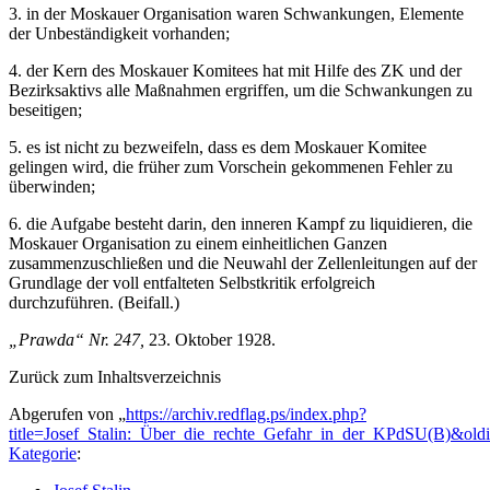
3. in der Moskauer Organisation waren Schwankungen, Elemente
der Unbeständigkeit vorhanden;
4. der Kern des Moskauer Komitees hat mit Hilfe des ZK und der
Bezirksaktivs alle Maßnahmen ergriffen, um die Schwankungen zu
beseitigen;
5. es ist nicht zu bezweifeln, dass es dem Moskauer Komitee
gelingen wird, die früher zum Vorschein gekommenen Fehler zu
überwinden;
6. die Aufgabe besteht darin, den inneren Kampf zu liquidieren, die
Moskauer Organisation zu einem einheitlichen Ganzen
zusammenzuschließen und die Neuwahl der Zellenleitungen auf der
Grundlage der voll entfalteten Selbstkritik erfolgreich
durchzuführen. (Beifall.)
„Prawda“ Nr. 247,
23. Oktober 1928.
Zurück zum Inhaltsverzeichnis
Abgerufen von „
https://archiv.redflag.ps/index.php?
title=Josef_Stalin:_Über_die_rechte_Gefahr_in_der_KPdSU(B)&old
Kategorie
: