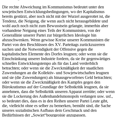
Die rechte Abweichung im Kommunismus bedeutet unter den
sowjetischen Entwicklungsbedingungen, wo der Kapitalismus
bereits gestürzt, aber noch nicht mit der Wurzel ausgerottet ist, die
Tendenz, die Neigung, die wenn auch nicht herausgebildete und
wohl auch noch nicht zum Bewusstsein gelangte, immerhin aber
vorhandene Neigung eines Teils der Kommunisten, von der
Generallinie unserer Partei zur bürgerlichen Ideologie hin
abzuschwenken. Wenn gewisse Kreise unserer Kommunisten die
Partei von den Beschlüssen des XV. Parteitags zurückzuzerren
suchen und die Notwendigkeit der Offensive gegen die
kapitalistischen Elemente des Dorfes leugnen; oder wenn sie die
Einschränkung unserer Industrie fordern, da sie ihr gegenwärtiges
schnelles Entwicklungstempo als für das Land verderblich
betrachten; oder wenn sie die Zweckmäßigkeit der staatlichen
Zuwendungen an die Kollektiv- und Sowjetwirtschaften leugnen
und sie (die Zuwendungen) als hinausgeworfenes Geld betrachten;
oder wenn sie die Zweckmäßigkeit des Kampfes gegen den
Bürokratismus auf der Grundlage der Selbstkritik leugnen, da sie
annehmen, dass die Selbstkritik unseren Apparat zerrütte; oder wenn
sie die Lockerung des Außenhandelsmonopols verlangen usw. usf.,
so bedeutet dies, dass es in den Reihen unserer Partei Leute gibt,
die, vielleicht ohne es selber zu bemerken, bemüht sind, die Sache
unseres sozialistischen Aufbaus dem Geschmack und den
Bedürfnissen der „Sowjet“bourgeoisie anzupassen.