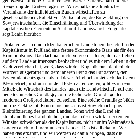
genossenschaftliche Zusammenschluss der Bauernschaft und die
Steigerung der Ernteerträge ihrer Wirtschaft, die allmähliche
Vereinigung der individuellen Bauernwirtschaften zu
gesellschaftlichen, kollektiven Wirtschaften, die Entwicklung der
Sowjetwirtschaften, die Einschränkung und Überwindung der
kapitalistischen Elemente in Stadt und Land usw. usf. Folgendes
sagt Lenin hierüber:
„Solange wir in einem kleinbäuerlichen Lande leben, besteht für den
Kapitalismus in Rußland eine festere ökonomische Basis als für den
Kommunismus. Das darf man nicht vergessen. Jeder, der das Leben
auf dem Lande aufmerksam beobachtet und es mit dem Leben in der
Stadt verglichen hat, weiß, dass wir den Kapitalismus nicht mit den
Wurzeln ausgerottet und dem inneren Feind das Fundament, den
Boden nicht entzogen haben. Dieser Feind behauptet sich dank dem
Kleinbetrieb, und um ihm den Boden zu entziehen, gibt es nur ein
Mittel: die Wirtschaft des Landes, auch die Landwirtschaft, auf eine
neue technische Grundlage, auf die technische Grundlage der
modernen Großproduktion, zu stellen. Eine solche Grundlage bildet
nur die Elektrizität. Kommunismus - das ist Sowjetmacht plus
Elektrifizierung des ganzen Landes. Sonst wird das Land ein
kleinbäuerliches Land bleiben, und das müssen wir klar erkennen.
Wir sind schwächer als der Kapitalismus, nicht nur im Weltmaßstab,
sondern auch im Innern unseres Landes. Das ist allbekannt. Wir
haben das erkannt, und wir werden es dahin bringen, dass die