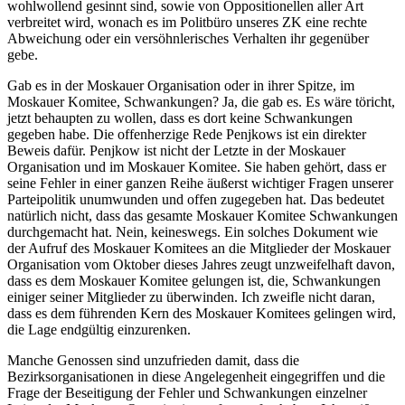
wohlwollend gesinnt sind, sowie von Oppositionellen aller Art
verbreitet wird, wonach es im Politbüro unseres ZK eine rechte
Abweichung oder ein versöhnlerisches Verhalten ihr gegenüber
gebe.
Gab es in der Moskauer Organisation oder in ihrer Spitze, im
Moskauer Komitee, Schwankungen? Ja, die gab es. Es wäre töricht,
jetzt behaupten zu wollen, dass es dort keine Schwankungen
gegeben habe. Die offenherzige Rede Penjkows ist ein direkter
Beweis dafür. Penjkow ist nicht der Letzte in der Moskauer
Organisation und im Moskauer Komitee. Sie haben gehört, dass er
seine Fehler in einer ganzen Reihe äußerst wichtiger Fragen unserer
Parteipolitik unumwunden und offen zugegeben hat. Das bedeutet
natürlich nicht, dass das gesamte Moskauer Komitee Schwankungen
durchgemacht hat. Nein, keineswegs. Ein solches Dokument wie
der Aufruf des Moskauer Komitees an die Mitglieder der Moskauer
Organisation vom Oktober dieses Jahres zeugt unzweifelhaft davon,
dass es dem Moskauer Komitee gelungen ist, die, Schwankungen
einiger seiner Mitglieder zu überwinden. Ich zweifle nicht daran,
dass es dem führenden Kern des Moskauer Komitees gelingen wird,
die Lage endgültig einzurenken.
Manche Genossen sind unzufrieden damit, dass die
Bezirksorganisationen in diese Angelegenheit eingegriffen und die
Frage der Beseitigung der Fehler und Schwankungen einzelner