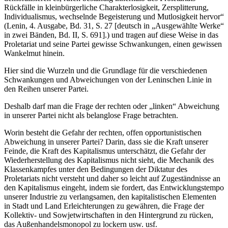
Rückfälle in kleinbürgerliche Charakterlosigkeit, Zersplitterung,
Individualismus, wechselnde Begeisterung und Mutlosigkeit hervor“
(Lenin, 4. Ausgabe, Bd. 31, S. 27 [deutsch in „Ausgewählte Werke“
in zwei Bänden, Bd. II, S. 691].) und tragen auf diese Weise in das
Proletariat und seine Partei gewisse Schwankungen, einen gewissen
Wankelmut hinein.
Hier sind die Wurzeln und die Grundlage für die verschiedenen
Schwankungen und Abweichungen von der Leninschen Linie in
den Reihen unserer Partei.
Deshalb darf man die Frage der rechten oder „linken“ Abweichung
in unserer Partei nicht als belanglose Frage betrachten.
Worin besteht die Gefahr der rechten, offen opportunistischen
Abweichung in unserer Partei? Darin, dass sie die Kraft unserer
Feinde, die Kraft des Kapitalismus unterschätzt, die Gefahr der
Wiederherstellung des Kapitalismus nicht sieht, die Mechanik des
Klassenkampfes unter den Bedingungen der Diktatur des
Proletariats nicht versteht und daher so leicht auf Zugeständnisse an
den Kapitalismus eingeht, indem sie fordert, das Entwicklungstempo
unserer Industrie zu verlangsamen, den kapitalistischen Elementen
in Stadt und Land Erleichterungen zu gewähren, die Frage der
Kollektiv- und Sowjetwirtschaften in den Hintergrund zu rücken,
das Außenhandelsmonopol zu lockern usw. usf.