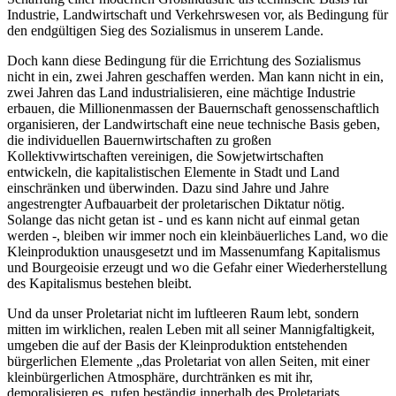
Industrie, Landwirtschaft und Verkehrswesen vor, als Bedingung für
den endgültigen Sieg des Sozialismus in unserem Lande.
Doch kann diese Bedingung für die Errichtung des Sozialismus
nicht in ein, zwei Jahren geschaffen werden. Man kann nicht in ein,
zwei Jahren das Land industrialisieren, eine mächtige Industrie
erbauen, die Millionenmassen der Bauernschaft genossenschaftlich
organisieren, der Landwirtschaft eine neue technische Basis geben,
die individuellen Bauernwirtschaften zu großen
Kollektivwirtschaften vereinigen, die Sowjetwirtschaften
entwickeln, die kapitalistischen Elemente in Stadt und Land
einschränken und überwinden. Dazu sind Jahre und Jahre
angestrengter Aufbauarbeit der proletarischen Diktatur nötig.
Solange das nicht getan ist - und es kann nicht auf einmal getan
werden -, bleiben wir immer noch ein kleinbäuerliches Land, wo die
Kleinproduktion unausgesetzt und im Massenumfang Kapitalismus
und Bourgeoisie erzeugt und wo die Gefahr einer Wiederherstellung
des Kapitalismus bestehen bleibt.
Und da unser Proletariat nicht im luftleeren Raum lebt, sondern
mitten im wirklichen, realen Leben mit all seiner Mannigfaltigkeit,
umgeben die auf der Basis der Kleinproduktion entstehenden
bürgerlichen Elemente „das Proletariat von allen Seiten, mit einer
kleinbürgerlichen Atmosphäre, durchtränken es mit ihr,
demoralisieren es, rufen beständig innerhalb des Proletariats