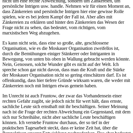
nicht um eine rechte Abweichung, sondern um Zänkereien, um
persönliche Intrigen usw. handle. Nehmen wir für einen Moment an,
dass Zänkereien und persönliche Intrigen hier eine gewisse Rolle
spielen, wie es bei jedem Kampf der Fall ist. Aber alles mit
Zänkereien zu erklären und hinter den Zänkereien das Wesen der
Frage nicht zu sehen, das bedeutet, vom richtigen, vom
marxistischen Weg abzugehen.
Es kann nicht sein, dass eine so große, alte, geschlossene
Organisation, wie es die Moskauer Organisation zweifellos ist,
durch die Bemühungen einiger Stänkerer oder Intriganten in
Bewegung, von unten bis oben in Wallung gebracht werden könnte.
Nein, Genossen, solche Wunder gibt es nicht auf der Welt. Ich
spreche schon gar nicht davon, dass man die Kraft und die Stärke
der Moskauer Organisation nicht so gering einschätzen darf. Es ist
offenkundig, dass hier tiefere Gründe wirksam waren, die weder mit
Zänkereien noch mit Intrigen etwas gemein haben.
Im Unrecht ist auch Fruntow, der zwar das Vorhandensein einer
rechten Gefahr zugibt, sie jedoch nicht für wert hält, dass ernste,
sachliche Leute sich ernsthaft mit ihr beschäftigen. Seiner Meinung
nach ist die Frage der rechten Abweichung ein Gegenstand, mit dem
sich nur Schreihälse, nicht aber sachliche Leute beschäftigen
können. Ich verstehe Fruntow durchaus, der so tief in der
praktischen Tagesarbeit steckt, dass er keine Zeit hat, über die