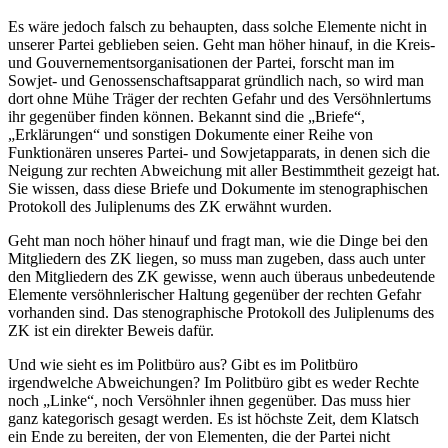
Es wäre jedoch falsch zu behaupten, dass solche Elemente nicht in
unserer Partei geblieben seien. Geht man höher hinauf, in die Kreis-
und Gouvernementsorganisationen der Partei, forscht man im
Sowjet- und Genossenschaftsapparat gründlich nach, so wird man
dort ohne Mühe Träger der rechten Gefahr und des Versöhnlertums
ihr gegenüber finden können. Bekannt sind die „Briefe“,
„Erklärungen“ und sonstigen Dokumente einer Reihe von
Funktionären unseres Partei- und Sowjetapparats, in denen sich die
Neigung zur rechten Abweichung mit aller Bestimmtheit gezeigt hat.
Sie wissen, dass diese Briefe und Dokumente im stenographischen
Protokoll des Juliplenums des ZK erwähnt wurden.
Geht man noch höher hinauf und fragt man, wie die Dinge bei den
Mitgliedern des ZK liegen, so muss man zugeben, dass auch unter
den Mitgliedern des ZK gewisse, wenn auch überaus unbedeutende
Elemente versöhnlerischer Haltung gegenüber der rechten Gefahr
vorhanden sind. Das stenographische Protokoll des Juliplenums des
ZK ist ein direkter Beweis dafür.
Und wie sieht es im Politbüro aus? Gibt es im Politbüro
irgendwelche Abweichungen? Im Politbüro gibt es weder Rechte
noch „Linke“, noch Versöhnler ihnen gegenüber. Das muss hier
ganz kategorisch gesagt werden. Es ist höchste Zeit, dem Klatsch
ein Ende zu bereiten, der von Elementen, die der Partei nicht