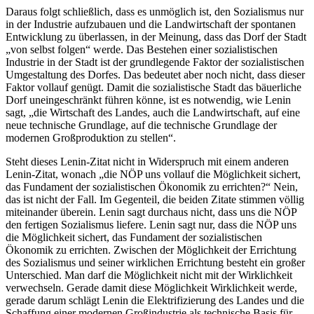
Daraus folgt schließlich, dass es unmöglich ist, den Sozialismus nur
in der Industrie aufzubauen und die Landwirtschaft der spontanen
Entwicklung zu überlassen, in der Meinung, dass das Dorf der Stadt
„von selbst folgen“ werde. Das Bestehen einer sozialistischen
Industrie in der Stadt ist der grundlegende Faktor der sozialistischen
Umgestaltung des Dorfes. Das bedeutet aber noch nicht, dass dieser
Faktor vollauf genügt. Damit die sozialistische Stadt das bäuerliche
Dorf uneingeschränkt führen könne, ist es notwendig, wie Lenin
sagt, „die Wirtschaft des Landes, auch die Landwirtschaft, auf eine
neue technische Grundlage, auf die technische Grundlage der
modernen Großproduktion zu stellen“.
Steht dieses Lenin-Zitat nicht in Widerspruch mit einem anderen
Lenin-Zitat, wonach „die NÖP uns vollauf die Möglichkeit sichert,
das Fundament der sozialistischen Ökonomik zu errichten?“ Nein,
das ist nicht der Fall. Im Gegenteil, die beiden Zitate stimmen völlig
miteinander überein. Lenin sagt durchaus nicht, dass uns die NÖP
den fertigen Sozialismus liefere. Lenin sagt nur, dass die NÖP uns
die Möglichkeit sichert, das Fundament der sozialistischen
Ökonomik zu errichten. Zwischen der Möglichkeit der Errichtung
des Sozialismus und seiner wirklichen Errichtung besteht ein großer
Unterschied. Man darf die Möglichkeit nicht mit der Wirklichkeit
verwechseln. Gerade damit diese Möglichkeit Wirklichkeit werde,
gerade darum schlägt Lenin die Elektrifizierung des Landes und die
Schaffung einer modernen Großindustrie als technische Basis für