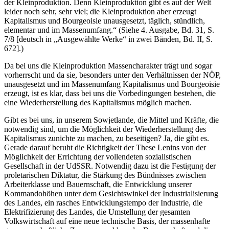
der Kleinproduktion. Denn Kleinproduktion gibt es auf der Welt
leider noch sehr, sehr viel; die Kleinproduktion aber erzeugt
Kapitalismus und Bourgeoisie unausgesetzt, täglich, stündlich,
elementar und im Massenumfang.“ (Siehe 4. Ausgabe, Bd. 31, S.
7/8 [deutsch in „Ausgewählte Werke“ in zwei Bänden, Bd. II, S.
672].)
Da bei uns die Kleinproduktion Massencharakter trägt und sogar
vorherrscht und da sie, besonders unter den Verhältnissen der NÖP,
unausgesetzt und im Massenumfang Kapitalismus und Bourgeoisie
erzeugt, ist es klar, dass bei uns die Vorbedingungen bestehen, die
eine Wiederherstellung des Kapitalismus möglich machen.
Gibt es bei uns, in unserem Sowjetlande, die Mittel und Kräfte, die
notwendig sind, um die Möglichkeit der Wiederherstellung des
Kapitalismus zunichte zu machen, zu beseitigen? Ja, die gibt es.
Gerade darauf beruht die Richtigkeit der These Lenins von der
Möglichkeit der Errichtung der vollendeten sozialistischen
Gesellschaft in der UdSSR. Notwendig dazu ist die Festigung der
proletarischen Diktatur, die Stärkung des Bündnisses zwischen
Arbeiterklasse und Bauernschaft, die Entwicklung unserer
Kommandohöhen unter dem Gesichtswinkel der Industrialisierung
des Landes, ein rasches Entwicklungstempo der Industrie, die
Elektrifizierung des Landes, die Umstellung der gesamten
Volkswirtschaft auf eine neue technische Basis, der massenhafte