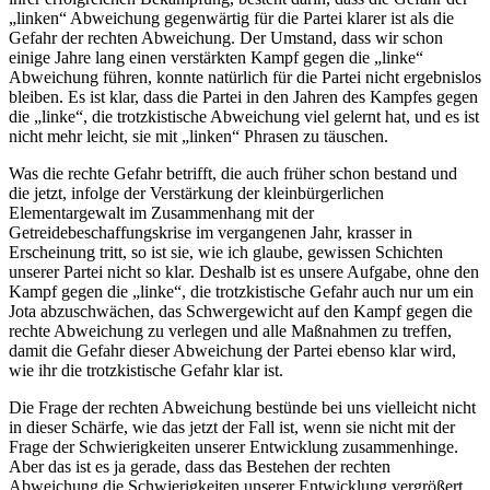
„linken“ Abweichung gegenwärtig für die Partei klarer ist als die
Gefahr der rechten Abweichung. Der Umstand, dass wir schon
einige Jahre lang einen verstärkten Kampf gegen die „linke“
Abweichung führen, konnte natürlich für die Partei nicht ergebnislos
bleiben. Es ist klar, dass die Partei in den Jahren des Kampfes gegen
die „linke“, die trotzkistische Abweichung viel gelernt hat, und es ist
nicht mehr leicht, sie mit „linken“ Phrasen zu täuschen.
Was die rechte Gefahr betrifft, die auch früher schon bestand und
die jetzt, infolge der Verstärkung der kleinbürgerlichen
Elementargewalt im Zusammenhang mit der
Getreidebeschaffungskrise im vergangenen Jahr, krasser in
Erscheinung tritt, so ist sie, wie ich glaube, gewissen Schichten
unserer Partei nicht so klar. Deshalb ist es unsere Aufgabe, ohne den
Kampf gegen die „linke“, die trotzkistische Gefahr auch nur um ein
Jota abzuschwächen, das Schwergewicht auf den Kampf gegen die
rechte Abweichung zu verlegen und alle Maßnahmen zu treffen,
damit die Gefahr dieser Abweichung der Partei ebenso klar wird,
wie ihr die trotzkistische Gefahr klar ist.
Die Frage der rechten Abweichung bestünde bei uns vielleicht nicht
in dieser Schärfe, wie das jetzt der Fall ist, wenn sie nicht mit der
Frage der Schwierigkeiten unserer Entwicklung zusammenhinge.
Aber das ist es ja gerade, dass das Bestehen der rechten
Abweichung die Schwierigkeiten unserer Entwicklung vergrößert