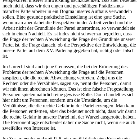
Perspektiven unserer Entwicklung nachzudenken. Das aber bedeutet
noch nicht, dass wir den engen und geschäftigen Praktizismus
mancher Parteiarbeiter in ein Dogma unseres Aufbaus verwandeln
sollen. Eine gesunde praktische Einstellung ist eine gute Sache,
wenn man aber dabei die Perspektive in der Arbeit verliert und die
Arbeit nicht der Grundlinie der Partei unterordnet, so verwandelt sie
sich in einen Nachteil. Es ist indes nicht schwer zu begreifen, dass
die Frage der rechten Abweichung die Frage der Grundlinie unserer
Partei ist, die Frage danach, ob die Perspektive der Entwicklung, die
unsere Partei auf dem XV. Parteitag gegeben hat, richtig oder falsch
ist.
Im Unrecht sind auch jene Genossen, die bei der Erörterung des
Problems der rechten Abweichung die Frage auf die Personen
zuspitzen, die die rechte Abweichung vertreten. Zeigt uns die
Rechten oder die Versöhnler, sagen sie, nennt die Personen, damit
wir mit ihnen abrechnen können. Das ist eine falsche Fragestellung.
Personen spielen natürlich eine gewisse Rolle. Doch handelt es sich
hier nicht um Personen, sondern um die Umstände, um die
Verhältnisse, die die rechte Gefahr in der Partei erzeugen. Man kann
die Personen entfernen, aber das bedeutet noch nicht, dass wir damit
die rechte Gefahr in unserer Partei mit der Wurzel ausgerottet haben.
Die Personenfrage entscheidet daher die Sache nicht, wenn sie auch
zweifellos von Interesse ist.
Im Zusammenhang damit fällt mir unwillkürlich eine Episode ein,