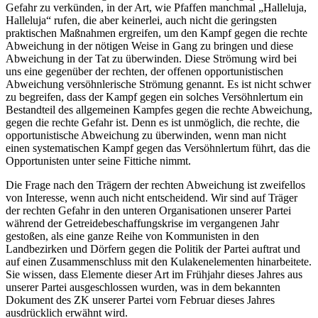
Gefahr zu verkünden, in der Art, wie Pfaffen manchmal „Halleluja,
Halleluja“ rufen, die aber keinerlei, auch nicht die geringsten
praktischen Maßnahmen ergreifen, um den Kampf gegen die rechte
Abweichung in der nötigen Weise in Gang zu bringen und diese
Abweichung in der Tat zu überwinden. Diese Strömung wird bei
uns eine gegenüber der rechten, der offenen opportunistischen
Abweichung versöhnlerische Strömung genannt. Es ist nicht schwer
zu begreifen, dass der Kampf gegen ein solches Versöhnlertum ein
Bestandteil des allgemeinen Kampfes gegen die rechte Abweichung,
gegen die rechte Gefahr ist. Denn es ist unmöglich, die rechte, die
opportunistische Abweichung zu überwinden, wenn man nicht
einen systematischen Kampf gegen das Versöhnlertum führt, das die
Opportunisten unter seine Fittiche nimmt.
Die Frage nach den Trägern der rechten Abweichung ist zweifellos
von Interesse, wenn auch nicht entscheidend. Wir sind auf Träger
der rechten Gefahr in den unteren Organisationen unserer Partei
während der Getreidebeschaffungskrise im vergangenen Jahr
gestoßen, als eine ganze Reihe von Kommunisten in den
Landbezirken und Dörfern gegen die Politik der Partei auftrat und
auf einen Zusammenschluss mit den Kulakenelementen hinarbeitete.
Sie wissen, dass Elemente dieser Art im Frühjahr dieses Jahres aus
unserer Partei ausgeschlossen wurden, was in dem bekannten
Dokument des ZK unserer Partei vorn Februar dieses Jahres
ausdrücklich erwähnt wird.