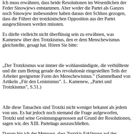
Ich muss erwähnen, dass beide Resolutionen im Wesentlichen der
Feder Sinowjews entstammen. Aber weder die Partei als Ganzes
noch Sinowjew insbesondere haben daraus den Schluss gezogen,
dass die Führer der trotzkistischen Opposition aus der Partei
ausgeschlossen werden müssten.
Es dürfte vielleicht nicht überflüssig sein zu erwähnen, was
Kamenew über den Trotzkismus, den er dem Menschewismus
gleichstellte, gesagt hat. Hören Sie bitte:
„Der Trotzkismus war immer die wohlanständigste, die verhüllteste
und die zum Betrug gerade des revolutionär eingestellten Teils der
Arbeiter geeignetste Form des Menschewismus.” (Sammelband von
Artikeln „Für den Leninismus”. L. Kamenew, „Partei und
Trotzkismus”, S.51.)
Alle diese Tatsachen sind Trotzki nicht weniger bekannt als jedem
von uns. Es hat jedoch noch niemand die Frage aufgeworfen,
Trotzki und seine Gesinnungsgenossen auf Grund der Resolutionen,
sagen wir, des XIII. Parteitags auszuschließen.
Darum hin ich der Meinung, dass Trotzkis Erklärung auf der