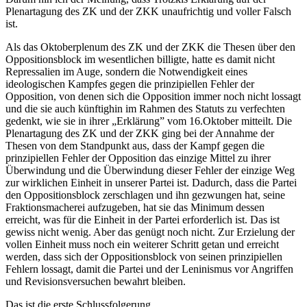
Plenartagung des ZK und der ZKK unaufrichtig und voller Falsch
ist.
Als das Oktoberplenum des ZK und der ZKK die Thesen über den
Oppositionsblock im wesentlichen billigte, hatte es damit nicht
Repressalien im Auge, sondern die Notwendigkeit eines
ideologischen Kampfes gegen die prinzipiellen Fehler der
Opposition, von denen sich die Opposition immer noch nicht lossagt
und die sie auch künftighin im Rahmen des Statuts zu verfechten
gedenkt, wie sie in ihrer „Erklärung” vom 16.Oktober mitteilt. Die
Plenartagung des ZK und der ZKK ging bei der Annahme der
Thesen von dem Standpunkt aus, dass der Kampf gegen die
prinzipiellen Fehler der Opposition das einzige Mittel zu ihrer
Überwindung und die Überwindung dieser Fehler der einzige Weg
zur wirklichen Einheit in unserer Partei ist. Dadurch, dass die Partei
den Oppositionsblock zerschlagen und ihn gezwungen hat, seine
Fraktionsmacherei aufzugeben, hat sie das Minimum dessen
erreicht, was für die Einheit in der Partei erforderlich ist. Das ist
gewiss nicht wenig. Aber das genügt noch nicht. Zur Erzielung der
vollen Einheit muss noch ein weiterer Schritt getan und erreicht
werden, dass sich der Oppositionsblock von seinen prinzipiellen
Fehlern lossagt, damit die Partei und der Leninismus vor Angriffen
und Revisionsversuchen bewahrt bleiben.
Das ist die erste Schlussfolgerung.