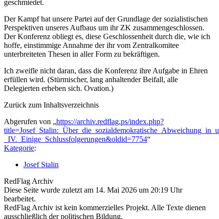
geschmiedet.
Der Kampf hat unsere Partei auf der Grundlage der sozialistischen
Perspektiven unseres Aufbaus um ihr ZK zusammengeschlossen.
Der Konferenz obliegt es, diese Geschlossenheit durch die, wie ich
hoffe, einstimmige Annahme der ihr vom Zentralkomitee
unterbreiteten Thesen in aller Form zu bekräftigen.
Ich zweifle nicht daran, dass die Konferenz ihre Aufgabe in Ehren
erfüllen wird. (Stürmischer, lang anhaltender Beifall, alle
Delegierten erheben sich. Ovation.)
Zurück zum Inhaltsverzeichnis
Abgerufen von „
https://archiv.redflag.ps/index.php?
title=Josef_Stalin:_Über_die_sozialdemokratische_Abweichung_in_u
_IV._Einige_Schlussfolgerungen&oldid=7754
“
Kategorie
:
Josef Stalin
RedFlag Archiv
Diese Seite wurde zuletzt am 14. Mai 2026 um 20:19 Uhr
bearbeitet.
RedFlag Archiv ist kein kommerzielles Projekt. Alle Texte dienen
ausschließlich der politischen Bildung.