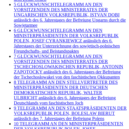
5
GLÜCKWUNSCHTELEGRAMM AN DEN
VORSITZENDEN DES MINISTERRATES DER
UNGARISCHEN VOLKSREPUBLIK, ISTVAN DOBI
anlässlich des 6. Jahrestages der Befreiung Ungarns durch die
Sowjetarmee
6
GLÜCKWUNSCHTELEGRAMM AN DEN
MINISTERPRÄSIDENTEN DER VOLKSREPUBLIK
POLEN, JOSEF CYRANKIEWICZ anlässlich des 6.
Jahrestages der Unterzeichnung des sowjetisch-polnischen
Freundschafts- und Beistandspaktes
7
GLÜCKWUNSCHTELEGRAMM AN DEN
VORSITZENDEN DES MINISTERRATES DER
TSCHECHOSLOWAKISCHEN REPUBLIK, ANTONIN
ZAPOTOCKY anlässlich des 6. Jahrestages der Befreiung
der Tschechoslowakei von den faschistischen Okkupanten
8
TELEGRAMM AN DEN STELLVERTRETER DES
MINISTERPRÄSIDENTEN DER DEUTSCHEN
DEMOKRATISCHEN REPUBLIK, WALTER
ULBRICHT anlässlich des 6. Jahrestages der Befreiung
Deutschlands vom faschistischen Joch
9
TELEGRAMM AN DEN STAATSPRÄSIDENTEN DER
VOLKSREPUBLIK POLEN, BOLESLAW BIERUT
anlässlich des 7. Jahrestages der Befreiung Polens
10
TELEGRAMM AN DEN MINISTERPRÄSIDENTEN
DER VOLKSREPUBLIK POLEN, JOSEF