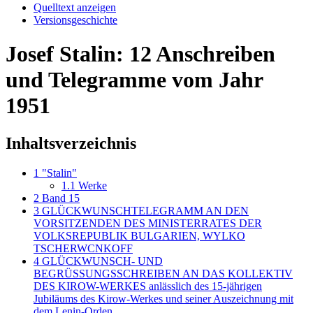
Quelltext anzeigen
Versionsgeschichte
Josef Stalin: 12 Anschreiben
und Telegramme vom Jahr
1951
Inhaltsverzeichnis
1
"Stalin"
1.1
Werke
2
Band 15
3
GLÜCKWUNSCHTELEGRAMM AN DEN
VORSITZENDEN DES MINISTERRATES DER
VOLKSREPUBLIK BULGARIEN, WYLKO
TSCHERWCNKOFF
4
GLÜCKWUNSCH- UND
BEGRÜSSUNGSSCHREIBEN AN DAS KOLLEKTIV
DES KIROW-WERKES anlässlich des 15-jährigen
Jubiläums des Kirow-Werkes und seiner Auszeichnung mit
dem Lenin-Orden