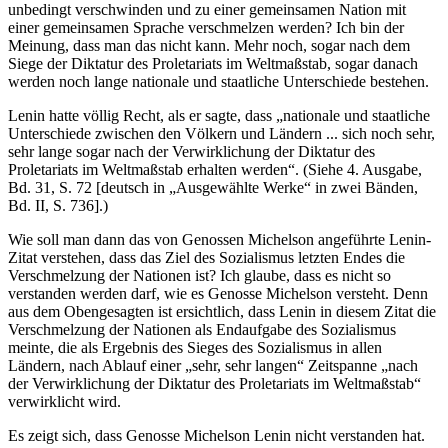
unbedingt verschwinden und zu einer gemeinsamen Nation mit
einer gemeinsamen Sprache verschmelzen werden? Ich bin der
Meinung, dass man das nicht kann. Mehr noch, sogar nach dem
Siege der Diktatur des Proletariats im Weltmaßstab, sogar danach
werden noch lange nationale und staatliche Unterschiede bestehen.
Lenin hatte völlig Recht, als er sagte, dass „nationale und staatliche
Unterschiede zwischen den Völkern und Ländern ... sich noch sehr,
sehr lange sogar nach der Verwirklichung der Diktatur des
Proletariats im Weltmaßstab erhalten werden“. (Siehe 4. Ausgabe,
Bd. 31, S. 72 [deutsch in „Ausgewählte Werke“ in zwei Bänden,
Bd. II, S. 736].)
Wie soll man dann das von Genossen Michelson angeführte Lenin-
Zitat verstehen, dass das Ziel des Sozialismus letzten Endes die
Verschmelzung der Nationen ist? Ich glaube, dass es nicht so
verstanden werden darf, wie es Genosse Michelson versteht. Denn
aus dem Obengesagten ist ersichtlich, dass Lenin in diesem Zitat die
Verschmelzung der Nationen als Endaufgabe des Sozialismus
meinte, die als Ergebnis des Sieges des Sozialismus in allen
Ländern, nach Ablauf einer „sehr, sehr langen“ Zeitspanne „nach
der Verwirklichung der Diktatur des Proletariats im Weltmaßstab“
verwirklicht wird.
Es zeigt sich, dass Genosse Michelson Lenin nicht verstanden hat.