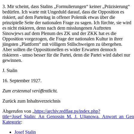
3. Mir scheint, dass Stalins „Formulierungen“ keiner „Präzisierung“
bedürfen. Ich warte mit Ungeduld darauf, dass die Opposition es
riskiert, auf dem Parteitag in offener Polemik etwas über die
prinzipielle Seite der nationalen Frage zu sagen. Ich fürchte, sie wird
es nicht riskieren, denn nach dem misslungenen Auftreten
Sinowjews auf dem Plenum des ZK und der ZKK hat es die
Opposition vorgezogen, die Frage der nationalen Kultur in ihrer
jüngsten „Plattform“ mit völligem Stillschweigen zu übergehen.
Aber sollten die Oppositionellen es wider Erwarten dennoch
riskieren - umso besser für die Partei, denn die Partei wird dabei nur
gewinnen.
J. Stalin
16. September 1927.
Zum erstenmal veröffentlicht.
Zurück zum Inhaltsverzeichnis
Abgerufen von „
https://archiv.redflag.ps/index.php?
title=Josef_Stalin:_An_Genossin_M._J._Uljanowa._Anwort_an_Ge
Kategorie
:
Josef Stalin