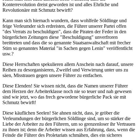
Konterrevolution dreist geworden ist und alles Ehrliche und
Revolutionäre mit Schmutz bewirft?
Kann man sich hiernach wundern, dass wohlfeile Söldlinge und
feige Verleumder sich erdreisten, die Führer unserer Partei offen
"des Verrats zu beschuldigen", dass die Piraten der Feder in den
bürgerlichen Zeitungen diese "Beschuldigung" unverfroren
breittreten und dass die so genannte Staatsanwaltschaft mit frecher
Stirn so genanntes Material "in Sachen gegen Lenin" veröffentlicht
usw.?
Diese Herrschaften spekulieren allem Anschein nach darauf, unsere
Reihen zu desorganisieren, Zweifel und Verwirrung unter uns zu
säen, Misstrauen gegen unsere Führer zu entfachen.
Diese Elenden! Sie wissen nicht, dass die Namen unserer Führer
dem Herzen der Arbeiterklasse noch nie so teuer und nah gewesen
sind wie jetzt, wo das frech gewordene bürgerliche Pack sie mit
Schmutz bewirft!
Diese käuflichen Seelen! Sie ahnen nicht, dass, je gröber die
Verleumdungen der bürgerlichen Söldlinge sind, um so stärker die
Liebe der Arbeiter zu den Führern, um so grenzenloser ihr Vertrauen
zu ihnen ist; denn die Arbeiter wissen aus Erfahrung, dass, wenn die
Feinde die Führer des Proletariats schmähen, dies ein sicheres