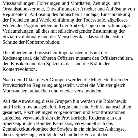
Misshandlungen, Folterungen und Mordtaten, Zeitungs- und
Organisationsverbote, Entwaffnung der Arbeiter und Auflösung von
Regimentern, Auflösung des finnischen Landtags, Einschränkung
der Freiheiten und Wiedereinführung der Todesstrafe, zügelloses
Wüten der Pogromhelden und der Spitzel, Lügen und schmutzige
Verleumdungen, all dies mit stillschweigender Zustimmung der
Sozialrevolutionäre und der Menschewiki - das sind die ersten
Schritte der Konterrevolution.
Die alliierten und russischen Imperialisten mitsamt der
Kadettenpartei, die höheren Offiziere mitsamt den Offizierschülern,
den Kosaken und den Spitzeln - das sind die Kräfte der
Konterrevolution.
Nach dem Diktat dieser Gruppen werden die Mitgliederlisten der
Provisorischen Regierung aufgestellt, wobei die Minister gleich
Mario-netten auftauchen und wieder verschwinden.
Auf die Anweisung dieser Gruppen hin werden die Bolschewiki
und Tschernow ausgeliefert, Regimenter und Schiffsmannschaften
gesäubert, Erschießungen vorgenommen und Frontformationen
aufgelöst, verwandelt sich die Provisorische Regierung in ein
Spielzeug in den Händen Kerenskis, verwandelt sich das
Zentralexekutivkomitee der Sowjets in ein einfaches Anhängsel
dieses Spielzeugs, erfolgt der schändliche Verzicht der