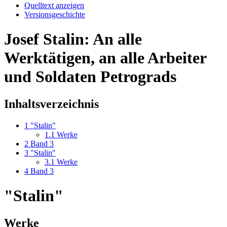
Quelltext anzeigen
Versionsgeschichte
Josef Stalin: An alle
Werktätigen, an alle Arbeiter
und Soldaten Petrograds
Inhaltsverzeichnis
1
"Stalin"
1.1
Werke
2
Band 3
3
"Stalin"
3.1
Werke
4
Band 3
"Stalin"
Werke