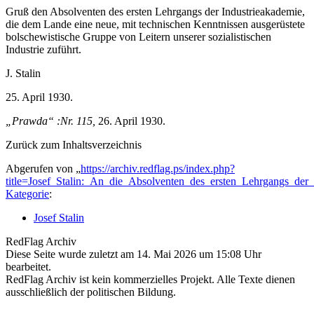
Gruß den Absolventen des ersten Lehrgangs der Industrieakademie,
die dem Lande eine neue, mit technischen Kenntnissen ausgerüstete
bolschewistische Gruppe von Leitern unserer sozialistischen
Industrie zuführt.
J. Stalin
25. April 1930.
„Prawda“ :Nr. 115,
26. April 1930.
Zurück zum Inhaltsverzeichnis
Abgerufen von „
https://archiv.redflag.ps/index.php?
title=Josef_Stalin:_An_die_Absolventen_des_ersten_Lehrgangs_der
Kategorie
:
Josef Stalin
RedFlag Archiv
Diese Seite wurde zuletzt am 14. Mai 2026 um 15:08 Uhr
bearbeitet.
RedFlag Archiv ist kein kommerzielles Projekt. Alle Texte dienen
ausschließlich der politischen Bildung.