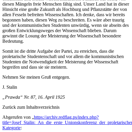
diesen Mängeln freie Menschen fähig sind. Unser Land hat in dieser
Hinsicht eine große Zukunft als Hochburg und Pflanzstätte der von
allen Fesseln befreiten Wissenschaften. Ich denke, dass wir bereits
begonnen haben, diesen Weg zu beschreiten. Es wäre aber traurig
und der kommunistischen Studenten unwürdig, wenn sie abseits des
großen Entwicklungsweges der Wissenschaft blieben. Darum
gewinnt die Losung der Meisterung der Wissenschaft besondere
Bedeutung.
Somit ist die dritte Aufgabe der Partei, zu erreichen, dass die
proletarische Studentenschaft und vor allem die kommunistischen
Studenten die Notwendigkeit der Meisterung der Wissenschaft
begreifen und dass sie sie meistern.
Nehmen Sie meinen Gruß entgegen.
J. Stalin
„Prawda“ Nr. 87, 16. April 1925
Zurück zum Inhaltsverzeichnis
Abgerufen von „
https://archiv.redflag.ps/index.php?
title=Josef_Stalin:_An_die_erste_Unionskonferenz_der_proletarisc
Kategorie
: