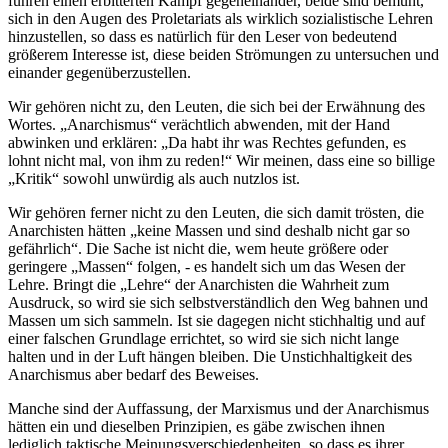
führen einen erbitterten Kampf gegeneinander, beide sind bemüht,
sich in den Augen des Proletariats als wirklich sozialistische Lehren
hinzustellen, so dass es natürlich für den Leser von bedeutend
größerem Interesse ist, diese beiden Strömungen zu untersuchen und
einander gegenüberzustellen.
Wir gehören nicht zu, den Leuten, die sich bei der Erwähnung des
Wortes. „Anarchismus“ verächtlich abwenden, mit der Hand
abwinken und erklären: „Da habt ihr was Rechtes gefunden, es
lohnt nicht mal, von ihm zu reden!“ Wir meinen, dass eine so billige
„Kritik“ sowohl unwürdig als auch nutzlos ist.
Wir gehören ferner nicht zu den Leuten, die sich damit trösten, die
Anarchisten hätten „keine Massen und sind deshalb nicht gar so
gefährlich“. Die Sache ist nicht die, wem heute größere oder
geringere „Massen“ folgen, - es handelt sich um das Wesen der
Lehre. Bringt die „Lehre“ der Anarchisten die Wahrheit zum
Ausdruck, so wird sie sich selbstverständlich den Weg bahnen und
Massen um sich sammeln. Ist sie dagegen nicht stichhaltig und auf
einer falschen Grundlage errichtet, so wird sie sich nicht lange
halten und in der Luft hängen bleiben. Die Unstichhaltigkeit des
Anarchismus aber bedarf des Beweises.
Manche sind der Auffassung, der Marxismus und der Anarchismus
hätten ein und dieselben Prinzipien, es gäbe zwischen ihnen
lediglich taktische Meinungsverschiedenheiten, so dass es ihrer