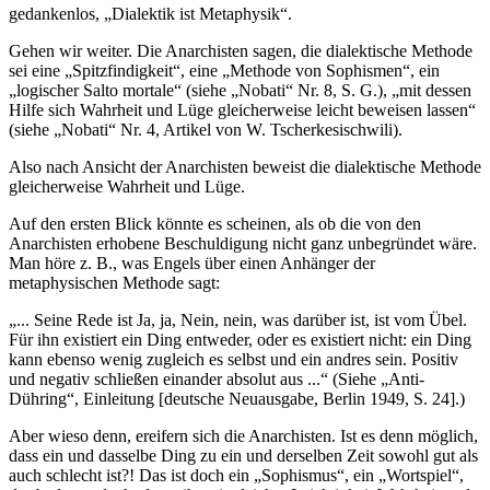
gedankenlos, „Dialektik ist Metaphysik“.
Gehen wir weiter. Die Anarchisten sagen, die dialektische Methode
sei eine „Spitzfindigkeit“, eine „Methode von Sophismen“, ein
„logischer Salto mortale“ (siehe „Nobati“ Nr. 8, S. G.), „mit dessen
Hilfe sich Wahrheit und Lüge gleicherweise leicht beweisen lassen“
(siehe „Nobati“ Nr. 4, Artikel von W. Tscherkesischwili).
Also nach Ansicht der Anarchisten beweist die dialektische Methode
gleicherweise Wahrheit und Lüge.
Auf den ersten Blick könnte es scheinen, als ob die von den
Anarchisten erhobene Beschuldigung nicht ganz unbegründet wäre.
Man höre z. B., was Engels über einen Anhänger der
metaphysischen Methode sagt:
„... Seine Rede ist Ja, ja, Nein, nein, was darüber ist, ist vom Übel.
Für ihn existiert ein Ding entweder, oder es existiert nicht: ein Ding
kann ebenso wenig zugleich es selbst und ein andres sein. Positiv
und negativ schließen einander absolut aus ...“ (Siehe „Anti-
Dühring“, Einleitung [deutsche Neuausgabe, Berlin 1949, S. 24].)
Aber wieso denn, ereifern sich die Anarchisten. Ist es denn möglich,
dass ein und dasselbe Ding zu ein und derselben Zeit sowohl gut als
auch schlecht ist?! Das ist doch ein „Sophismus“, ein „Wortspiel“,