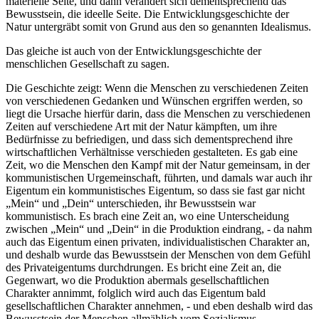
materielle Seite, und dann verändert sich dementsprechend das
Bewusstsein, die ideelle Seite. Die Entwicklungsgeschichte der
Natur untergräbt somit von Grund aus den so genannten Idealismus.
Das gleiche ist auch von der Entwicklungsgeschichte der
menschlichen Gesellschaft zu sagen.
Die Geschichte zeigt: Wenn die Menschen zu verschiedenen Zeiten
von verschiedenen Gedanken und Wünschen ergriffen werden, so
liegt die Ursache hierfür darin, dass die Menschen zu verschiedenen
Zeiten auf verschiedene Art mit der Natur kämpften, um ihre
Bedürfnisse zu befriedigen, und dass sich dementsprechend ihre
wirtschaftlichen Verhältnisse verschieden gestalteten. Es gab eine
Zeit, wo die Menschen den Kampf mit der Natur gemeinsam, in der
kommunistischen Urgemeinschaft, führten, und damals war auch ihr
Eigentum ein kommunistisches Eigentum, so dass sie fast gar nicht
„Mein“ und „Dein“ unterschieden, ihr Bewusstsein war
kommunistisch. Es brach eine Zeit an, wo eine Unterscheidung
zwischen „Mein“ und „Dein“ in die Produktion eindrang, - da nahm
auch das Eigentum einen privaten, individualistischen Charakter an,
und deshalb wurde das Bewusstsein der Menschen von dem Gefühl
des Privateigentums durchdrungen. Es bricht eine Zeit an, die
Gegenwart, wo die Produktion abermals gesellschaftlichen
Charakter annimmt, folglich wird auch das Eigentum bald
gesellschaftlichen Charakter annehmen, - und eben deshalb wird das
Bewusstsein der Menschen allmählich vom Sozialismus