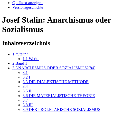
Quelltext anzeigen
Versionsgeschichte
Josef Stalin: Anarchismus oder
Sozialismus
Inhaltsverzeichnis
1
"Stalin"
1.1
Werke
2
Band 1
3
ANARCHISMUS ODER SOZIALISMUS?[84]
3.1
3.2
I
3.3
DIE DIALEKTISCHE METHODE
3.4
3.5
II
3.6
DIE MATERIALISTISCHE THEORIE
3.7
3.8
III
3.9
DER PROLETARISCHE SOZIALISMUS