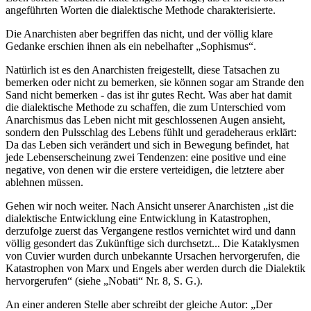
angeführten Worten die dialektische Methode charakterisierte.
Die Anarchisten aber begriffen das nicht, und der völlig klare
Gedanke erschien ihnen als ein nebelhafter „Sophismus“.
Natürlich ist es den Anarchisten freigestellt, diese Tatsachen zu
bemerken oder nicht zu bemerken, sie können sogar am Strande den
Sand nicht bemerken - das ist ihr gutes Recht. Was aber hat damit
die dialektische Methode zu schaffen, die zum Unterschied vom
Anarchismus das Leben nicht mit geschlossenen Augen ansieht,
sondern den Pulsschlag des Lebens fühlt und geradeheraus erklärt:
Da das Leben sich verändert und sich in Bewegung befindet, hat
jede Lebenserscheinung zwei Tendenzen: eine positive und eine
negative, von denen wir die erstere verteidigen, die letztere aber
ablehnen müssen.
Gehen wir noch weiter. Nach Ansicht unserer Anarchisten „ist die
dialektische Entwicklung eine Entwicklung in Katastrophen,
derzufolge zuerst das Vergangene restlos vernichtet wird und dann
völlig gesondert das Zukünftige sich durchsetzt... Die Kataklysmen
von Cuvier wurden durch unbekannte Ursachen hervorgerufen, die
Katastrophen von Marx und Engels aber werden durch die Dialektik
hervorgerufen“ (siehe „Nobati“ Nr. 8, S. G.).
An einer anderen Stelle aber schreibt der gleiche Autor: „Der