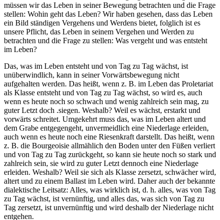
müssen wir das Leben in seiner Bewegung betrachten und die Frage
stellen: Wohin geht das Leben? Wir haben gesehen, dass das Leben
ein Bild ständigen Vergehens und Werdens bietet, folglich ist es
unsere Pflicht, das Leben in seinem Vergehen und Werden zu
betrachten und die Frage zu stellen: Was vergeht und was entsteht
im Leben?
Das, was im Leben entsteht und von Tag zu Tag wächst, ist
unüberwindlich, kann in seiner Vorwärtsbewegung nicht
aufgehalten werden. Das heißt, wenn z. B. im Leben das Proletariat
als Klasse entsteht und von Tag zu Tag wächst, so wird es, auch
wenn es heute noch so schwach und wenig zahlreich sein mag, zu
guter Letzt doch .siegen. Weshalb? Weil es wächst, erstarkt und
vorwärts schreitet. Umgekehrt muss das, was im Leben altert und
dem Grabe entgegengeht, unvermeidlich eine Niederlage erleiden,
auch wenn es heute noch eine Riesenkraft darstellt. Das heißt, wenn
z. B. die Bourgeoisie allmählich den Boden unter den Füßen verliert
und von Tag zu Tag zurückgeht, so kann sie heute noch so stark und
zahlreich sein, sie wird zu guter Letzt dennoch eine Niederlage
erleiden. Weshalb? Weil sie sich als Klasse zersetzt, schwächer wird,
altert und zu einem Ballast im Leben wird. Daher auch der bekannte
dialektische Leitsatz: Alles, was wirklich ist, d. h. alles, was von Tag
zu Tag wächst, ist vernünftig, und alles das, was sich von Tag zu
Tag zersetzt, ist unvernünftig und wird deshalb der Niederlage nicht
entgehen.