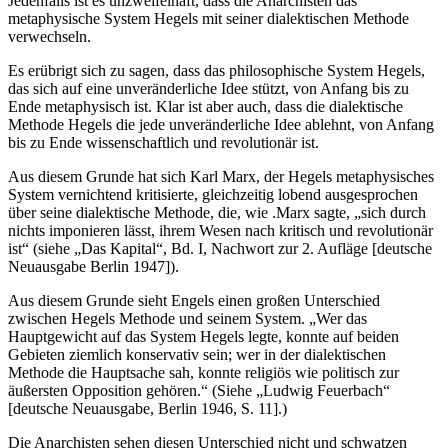
Jedenfalls ist es unzweifelhaft, dass die Anarchisten das
metaphysische System Hegels mit seiner dialektischen Methode
verwechseln.
Es erübrigt sich zu sagen, dass das philosophische System Hegels,
das sich auf eine unveränderliche Idee stützt, von Anfang bis zu
Ende metaphysisch ist. Klar ist aber auch, dass die dialektische
Methode Hegels die jede unveränderliche Idee ablehnt, von Anfang
bis zu Ende wissenschaftlich und revolutionär ist.
Aus diesem Grunde hat sich Karl Marx, der Hegels metaphysisches
System vernichtend kritisierte, gleichzeitig lobend ausgesprochen
über seine dialektische Methode, die, wie .Marx sagte, „sich durch
nichts imponieren lässt, ihrem Wesen nach kritisch und revolutionär
ist“ (siehe „Das Kapital“, Bd. I, Nachwort zur 2. Aufläge [deutsche
Neuausgabe Berlin 1947]).
Aus diesem Grunde sieht Engels einen großen Unterschied
zwischen Hegels Methode und seinem System. „Wer das
Hauptgewicht auf das System Hegels legte, konnte auf beiden
Gebieten ziemlich konservativ sein; wer in der dialektischen
Methode die Hauptsache sah, konnte religiös wie politisch zur
äußersten Opposition gehören.“ (Siehe „Ludwig Feuerbach“
[deutsche Neuausgabe, Berlin 1946, S. 11].)
Die Anarchisten sehen diesen Unterschied nicht und schwatzen