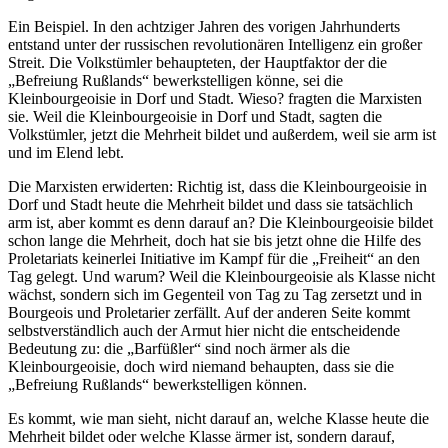
Ein Beispiel. In den achtziger Jahren des vorigen Jahrhunderts
entstand unter der russischen revolutionären Intelligenz ein großer
Streit. Die Volkstümler behaupteten, der Hauptfaktor der die
„Befreiung Rußlands“ bewerkstelligen könne, sei die
Kleinbourgeoisie in Dorf und Stadt. Wieso? fragten die Marxisten
sie. Weil die Kleinbourgeoisie in Dorf und Stadt, sagten die
Volkstümler, jetzt die Mehrheit bildet und außerdem, weil sie arm ist
und im Elend lebt.
Die Marxisten erwiderten: Richtig ist, dass die Kleinbourgeoisie in
Dorf und Stadt heute die Mehrheit bildet und dass sie tatsächlich
arm ist, aber kommt es denn darauf an? Die Kleinbourgeoisie bildet
schon lange die Mehrheit, doch hat sie bis jetzt ohne die Hilfe des
Proletariats keinerlei Initiative im Kampf für die „Freiheit“ an den
Tag gelegt. Und warum? Weil die Kleinbourgeoisie als Klasse nicht
wächst, sondern sich im Gegenteil von Tag zu Tag zersetzt und in
Bourgeois und Proletarier zerfällt. Auf der anderen Seite kommt
selbstverständlich auch der Armut hier nicht die entscheidende
Bedeutung zu: die „Barfüßler“ sind noch ärmer als die
Kleinbourgeoisie, doch wird niemand behaupten, dass sie die
„Befreiung Rußlands“ bewerkstelligen können.
Es kommt, wie man sieht, nicht darauf an, welche Klasse heute die
Mehrheit bildet oder welche Klasse ärmer ist, sondern darauf,