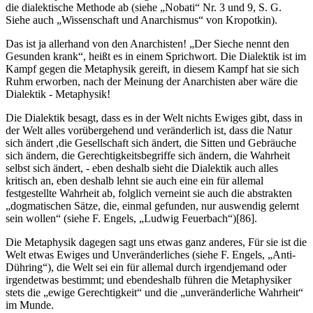
die dialektische Methode ab (siehe „Nobati“ Nr. 3 und 9, S. G.
Siehe auch „Wissenschaft und Anarchismus“ von Kropotkin).
Das ist ja allerhand von den Anarchisten! „Der Sieche nennt den
Gesunden krank“, heißt es in einem Sprichwort. Die Dialektik ist im
Kampf gegen die Metaphysik gereift, in diesem Kampf hat sie sich
Ruhm erworben, nach der Meinung der Anarchisten aber wäre die
Dialektik - Metaphysik!
Die Dialektik besagt, dass es in der Welt nichts Ewiges gibt, dass in
der Welt alles vorübergehend und veränderlich ist, dass die Natur
sich ändert ,die Gesellschaft sich ändert, die Sitten und Gebräuche
sich ändern, die Gerechtigkeitsbegriffe sich ändern, die Wahrheit
selbst sich ändert, - eben deshalb sieht die Dialektik auch alles
kritisch an, eben deshalb lehnt sie auch eine ein für allemal
festgestellte Wahrheit ab, folglich verneint sie auch die abstrakten
„dogmatischen Sätze, die, einmal gefunden, nur auswendig gelernt
sein wollen“ (siehe F. Engels, „Ludwig Feuerbach“)[86].
Die Metaphysik dagegen sagt uns etwas ganz anderes, Für sie ist die
Welt etwas Ewiges und Unveränderliches (siehe F. Engels, „Anti-
Dühring“), die Welt sei ein für allemal durch irgendjemand oder
irgendetwas bestimmt; und ebendeshalb führen die Metaphysiker
stets die „ewige Gerechtigkeit“ und die „unveränderliche Wahrheit“
im Munde.