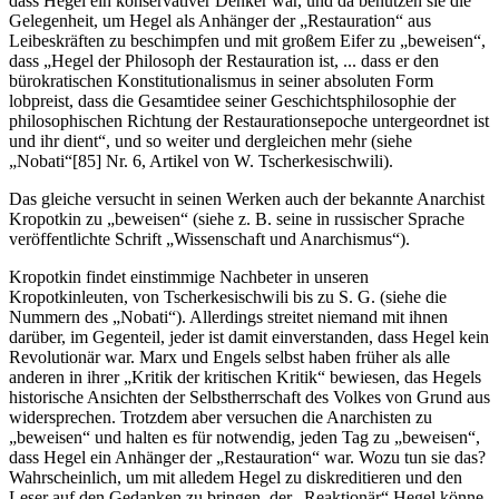
dass Hegel ein konservativer Denker war, und da benutzen sie die
Gelegenheit, um Hegel als Anhänger der „Restauration“ aus
Leibeskräften zu beschimpfen und mit großem Eifer zu „beweisen“,
dass „Hegel der Philosoph der Restauration ist, ... dass er den
bürokratischen Konstitutionalismus in seiner absoluten Form
lobpreist, dass die Gesamtidee seiner Geschichtsphilosophie der
philosophischen Richtung der Restaurationsepoche untergeordnet ist
und ihr dient“, und so weiter und dergleichen mehr (siehe
„Nobati“[85] Nr. 6, Artikel von W. Tscherkesischwili).
Das gleiche versucht in seinen Werken auch der bekannte Anarchist
Kropotkin zu „beweisen“ (siehe z. B. seine in russischer Sprache
veröffentlichte Schrift „Wissenschaft und Anarchismus“).
Kropotkin findet einstimmige Nachbeter in unseren
Kropotkinleuten, von Tscherkesischwili bis zu S. G. (siehe die
Nummern des „Nobati“). Allerdings streitet niemand mit ihnen
darüber, im Gegenteil, jeder ist damit einverstanden, dass Hegel kein
Revolutionär war. Marx und Engels selbst haben früher als alle
anderen in ihrer „Kritik der kritischen Kritik“ bewiesen, das Hegels
historische Ansichten der Selbstherrschaft des Volkes von Grund aus
widersprechen. Trotzdem aber versuchen die Anarchisten zu
„beweisen“ und halten es für notwendig, jeden Tag zu „beweisen“,
dass Hegel ein Anhänger der „Restauration“ war. Wozu tun sie das?
Wahrscheinlich, um mit alledem Hegel zu diskreditieren und den
Leser auf den Gedanken zu bringen, der „Reaktionär“ Hegel könne