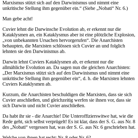
Marxismus stützt sich auf den Darwinismus und nimmt eine
unkritische Stellung ihm gegenüber ein.“ (Siehe „Nobati“ Nr. 6.)
Man gebe acht!
Cuvier lehnt die Darwinsche Evolution ab, er erkennt nur die
Kataklysmen an, ein Kataklysmus aber ist eine plötzliche Explosion,
„von unbekannten Ursachen hervorgerufen“. Die Anarchisten
behaupten, die Marxisten schlössen sich Cuvier an und folglich
lehnten sie den Darwinismus ab.
Darwin lehnt Cuviers Kataklysmen ab, er erkennt nur die
allmähliche Evolution an. Da sagen nun die gleichen Anarchisten:
„Der Marxismus stützt sich auf den Darwinismus und nimmt eine
unkritische Stellung ihm gegenüber ein“, d. h. die Marxisten lehnten
Cuviers Kataklysmen ab.
Kurzum, die Anarchisten beschuldigen die Marxisten, dass sie sich
Cuvier anschließen, und gleichzeitig werfen sie ihnen vor, dass sie
sich Darwin und nicht Cuvier anschließen.
Da habt ihr sie - die Anarchie! Die Unteroffizierswitwe hat, wie die
Rede geht, sich selbst verprügelt! Es ist klar, dass der S. G. aus Nr. 8
des „Nobati“ vergessen hat, was der S. G. aus Nr. 6 geschrieben hat.
Welche von ihnen hat recht: Nr. 8 oder Nr. 6?