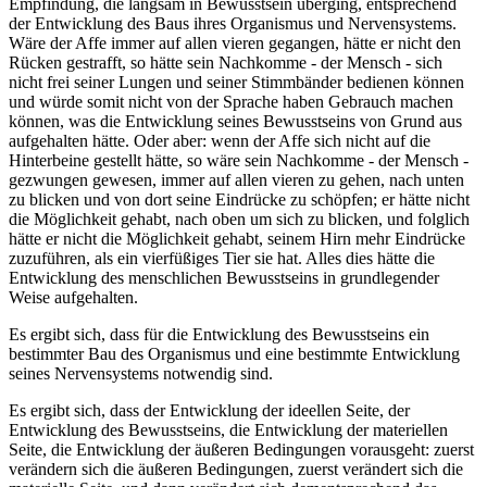
Empfindung, die langsam in Bewusstsein überging, entsprechend
der Entwicklung des Baus ihres Organismus und Nervensystems.
Wäre der Affe immer auf allen vieren gegangen, hätte er nicht den
Rücken gestrafft, so hätte sein Nachkomme - der Mensch - sich
nicht frei seiner Lungen und seiner Stimmbänder bedienen können
und würde somit nicht von der Sprache haben Gebrauch machen
können, was die Entwicklung seines Bewusstseins von Grund aus
aufgehalten hätte. Oder aber: wenn der Affe sich nicht auf die
Hinterbeine gestellt hätte, so wäre sein Nachkomme - der Mensch -
gezwungen gewesen, immer auf allen vieren zu gehen, nach unten
zu blicken und von dort seine Eindrücke zu schöpfen; er hätte nicht
die Möglichkeit gehabt, nach oben um sich zu blicken, und folglich
hätte er nicht die Möglichkeit gehabt, seinem Hirn mehr Eindrücke
zuzuführen, als ein vierfüßiges Tier sie hat. Alles dies hätte die
Entwicklung des menschlichen Bewusstseins in grundlegender
Weise aufgehalten.
Es ergibt sich, dass für die Entwicklung des Bewusstseins ein
bestimmter Bau des Organismus und eine bestimmte Entwicklung
seines Nervensystems notwendig sind.
Es ergibt sich, dass der Entwicklung der ideellen Seite, der
Entwicklung des Bewusstseins, die Entwicklung der materiellen
Seite, die Entwicklung der äußeren Bedingungen vorausgeht: zuerst
verändern sich die äußeren Bedingungen, zuerst verändert sich die