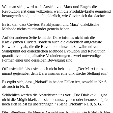
Wie man sieht, wird nach Ansicht von Marx und Engels die
Revolution erst dann vollzogen, wenn die Produktivkräfte genügend
herangereift sind, und nicht plötzlich, wie Cuvier sich das dachte.
Es ist klar, dass Cuviers Kataklysmen und Marx´ dialektische
Methode nichts miteinander gemein haben.
Auf der anderen Seite lehnt der Darwinismus nicht mir die
Kataklysmen Cuviers, sondern auch die dialektisch aufgefasste
Entwicklung ab, die die Revolution einschließt, während vom
Standpunkt der dialektischen Methode Evolution und Revolution,
quantitative und qualitative Veränderungen - zwei notwendige
Formen einer und derselben Bewegung sind.
Offensichtlich lässt sich auch nicht behaupten: „Der Marxismus...
nimmt gegenüber dem Darwinismus eine unkritische Stellung ein.“
Es ergibt sich, dass „Nobati“ in beiden Fällen irrt, sowohl in Nr. 6
als auch in Nr. 8.
Schließlich werfen die Anarchisten uns vor: „Die Dialektik ... gibt
nicht die Möglichkeit, aus sich herauszugehen oder herauszuhüpfen
noch sich selbst zu überspringen.“ (Siehe „Nobati“ Nr. 8, S. G.)
Dies allerdings, ihr Herren Anarchisten, ist die reinste Wahrheit, hier