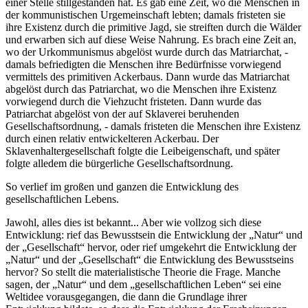
einer Stelle stillgestanden hat. Es gab eine Zeit, wo die Menschen in
der kommunistischen Urgemeinschaft lebten; damals fristeten sie
ihre Existenz durch die primitive Jagd, sie streiften durch die Wälder
und erwarben sich auf diese Weise Nahrung. Es brach eine Zeit an,
wo der Urkommunismus abgelöst wurde durch das Matriarchat, -
damals befriedigten die Menschen ihre Bedürfnisse vorwiegend
vermittels des primitiven Ackerbaus. Dann wurde das Matriarchat
abgelöst durch das Patriarchat, wo die Menschen ihre Existenz
vorwiegend durch die Viehzucht fristeten. Dann wurde das
Patriarchat abgelöst von der auf Sklaverei beruhenden
Gesellschaftsordnung, - damals fristeten die Menschen ihre Existenz
durch einen relativ entwickelteren Ackerbau. Der
Sklavenhaltergesellschaft folgte die Leibeigenschaft, und später
folgte alledem die bürgerliche Gesellschaftsordnung.
So verlief im großen und ganzen die Entwicklung des
gesellschaftlichen Lebens.
Jawohl, alles dies ist bekannt... Aber wie vollzog sich diese
Entwicklung: rief das Bewusstsein die Entwicklung der „Natur“ und
der „Gesellschaft“ hervor, oder rief umgekehrt die Entwicklung der
„Natur“ und der „Gesellschaft“ die Entwicklung des Bewusstseins
hervor? So stellt die materialistische Theorie die Frage. Manche
sagen, der „Natur“ und dem „gesellschaftlichen Leben“ sei eine
Weltidee vorausgegangen, die dann die Grundlage ihrer