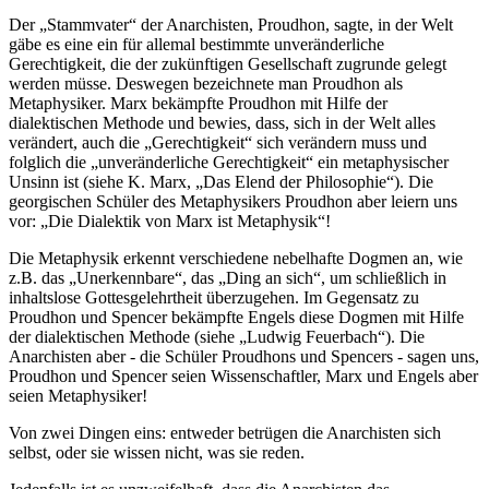
Der „Stammvater“ der Anarchisten, Proudhon, sagte, in der Welt
gäbe es eine ein für allemal bestimmte unveränderliche
Gerechtigkeit, die der zukünftigen Gesellschaft zugrunde gelegt
werden müsse. Deswegen bezeichnete man Proudhon als
Metaphysiker. Marx bekämpfte Proudhon mit Hilfe der
dialektischen Methode und bewies, dass, sich in der Welt alles
verändert, auch die „Gerechtigkeit“ sich verändern muss und
folglich die „unveränderliche Gerechtigkeit“ ein metaphysischer
Unsinn ist (siehe K. Marx, „Das Elend der Philosophie“). Die
georgischen Schüler des Metaphysikers Proudhon aber leiern uns
vor: „Die Dialektik von Marx ist Metaphysik“!
Die Metaphysik erkennt verschiedene nebelhafte Dogmen an, wie
z.B. das „Unerkennbare“, das „Ding an sich“, um schließlich in
inhaltslose Gottesgelehrtheit überzugehen. Im Gegensatz zu
Proudhon und Spencer bekämpfte Engels diese Dogmen mit Hilfe
der dialektischen Methode (siehe „Ludwig Feuerbach“). Die
Anarchisten aber - die Schüler Proudhons und Spencers - sagen uns,
Proudhon und Spencer seien Wissenschaftler, Marx und Engels aber
seien Metaphysiker!
Von zwei Dingen eins: entweder betrügen die Anarchisten sich
selbst, oder sie wissen nicht, was sie reden.