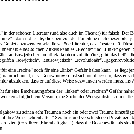
“ in der schönen Literatur (und also auch im Theater) für falsch. Der 
 „Linke“ - das sind Leute, die eben von der Parteilinie nach dieser oder 
res Gebiet anzuwenden wie die schöne Literatur, das Theater u. ä. Diese
 Innerhalb eines solchen Zirkels kann es „Rechte“ und „Linke“ geben. 
 antisowjetischer und direkt konterrevolutionärer, gibt, das heißt alle
griffen „sowjetisch“, „antisowjetisch“, „revolutionär“, „gegenrevoluti
ür eine „rechte“ noch für eine „linke“ Gefahr halten kann - es liegt
 natürlich nicht, dass Golowanow selbst sich nicht bessern, dass er si
Fehler abzulegen, dass er auf diese Weise gezwungen werden muss, ins 
 für eine Erscheinungsform der „linken“ oder „rechten“ Gefahr halten 
cken - folglich ein Versuch, die Sache der Weißgardisten zu rechtfertig
ulgakow zu seinen acht Träumen noch ein oder zwei Träume hinzufügte, 
e auf ihre Weise „ehrenhaften“ Serafims und verschiedenen Privatdoze
otzten (trotz ihrer „Ehrenhaftigkeit“), dass die Bolschewiki, als sie 
n.