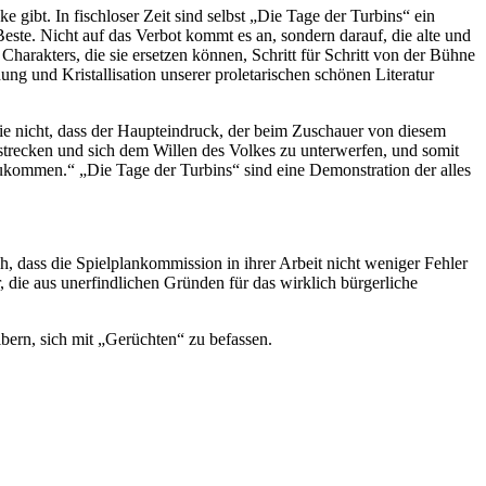
gibt. In fischloser Zeit sind selbst „Die Tage der Turbins“ ein
as Beste. Nicht auf das Verbot kommt es an, sondern darauf, die alte und
harakters, die sie ersetzen können, Schritt für Schritt von der Bühne
ng und Kristallisation unserer proletarischen schönen Literatur
 Sie nicht, dass der Haupteindruck, der beim Zuschauer von diesem
 strecken und sich dem Willen des Volkes zu unterwerfen, und somit
ufzukommen.“ „Die Tage der Turbins“ sind eine Demonstration der alles
uch, dass die Spielplankommission in ihrer Arbeit nicht weniger Fehler
die aus unerfindlichen Gründen für das wirklich bürgerliche
ibern, sich mit „Gerüchten“ zu befassen.