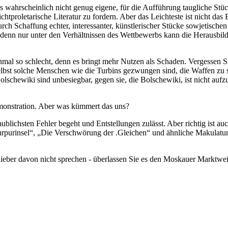
hrscheinlich nicht genug eigene, für die Aufführung taugliche Stücke 
 nichtproletarische Literatur zu fordern. Aber das Leichteste ist nicht d
 Schaffung echter, interessanter, künstlerischer Stücke sowjetischen C
denn nur unter den Verhältnissen des Wettbewerbs kann die Herausbildu
 einmal so schlecht, denn es bringt mehr Nutzen als Schaden. Vergessen
 selbst solche Menschen wie die Turbins gezwungen sind, die Waffen zu
 Bolschewiki sind unbesiegbar, gegen sie, die Bolschewiki, ist nicht a
emonstration. Aber was kümmert das uns?
laublichsten Fehler begeht und Entstellungen zulässt. Aber richtig ist a
purinsel“, „Die Verschwörung der .Gleichen“ und ähnliche Makulatur, 
s lieber davon nicht sprechen - überlassen Sie es den Moskauer Marktwe