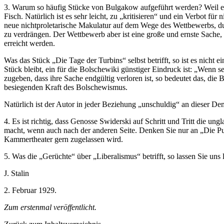
3. Warum so häufig Stücke von Bulgakow aufgeführt werden? Weil es wa
Fisch. Natürlich ist es sehr leicht, zu „kritisieren“ und ein Verbot für
neue nichtproletarische Makulatur auf dem Wege des Wettbewerbs, durch
zu verdrängen. Der Wettbewerb aber ist eine große und ernste Sache, 
erreicht werden.
Was das Stück „Die Tage der Turbins“ selbst betrifft, so ist es nicht
Stück bleibt, ein für die Bolschewiki günstiger Eindruck ist: „Wenn
zugeben, dass ihre Sache endgültig verloren ist, so bedeutet das, die
besiegenden Kraft des Bolschewismus.
Natürlich ist der Autor in jeder Beziehung „unschuldig“ an dieser D
4. Es ist richtig, dass Genosse Swiderski auf Schritt und Tritt die ung
macht, wenn auch nach der anderen Seite. Denken Sie nur an „Die Pur
Kammertheater gern zugelassen wird.
5. Was die „Gerüchte“ über „Liberalismus“ betrifft, so lassen Sie un
J. Stalin
2. Februar 1929.
Zum erstenmal veröffentlicht.