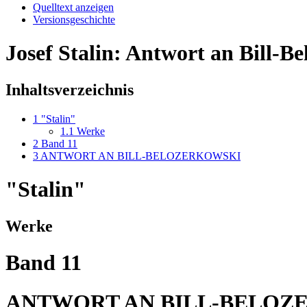
Quelltext anzeigen
Versionsgeschichte
Josef Stalin: Antwort an Bill-B
Inhaltsverzeichnis
1
"Stalin"
1.1
Werke
2
Band 11
3
ANTWORT AN BILL-BELOZERKOWSKI
"Stalin"
Werke
Band 11
ANTWORT AN BILL-BELOZ