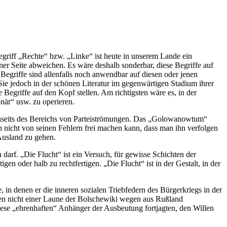
Begriff „Rechte“ bzw. „Linke“ ist heute in unserem Lande ein
jener Seite abweichen. Es wäre deshalb sonderbar, diese Begriffe auf
 Begriffe sind allenfalls noch anwendbar auf diesen oder jenen
Sie jedoch in der schönen Literatur im gegenwärtigen Stadium ihrer
 Begriffe auf den Kopf stellen. Am richtigsten wäre es, in der
onär“ usw. zu operieren.
 jenseits des Bereichs von Parteiströmungen. Das „Golowanowtum“
ch nicht von seinen Fehlern frei machen kann, dass man ihn verfolgen
Ausland zu gehen.
darf. „Die Flucht“ ist ein Versuch, für gewisse Schichten der
en oder halb zu rechtfertigen. „Die Flucht“ ist in der Gestalt, in der
in denen er die inneren sozialen Triebfedern des Bürgerkriegs in der
nten nicht einer Laune der Bolschewiki wegen aus Rußland
diese „ehrenhaften“ Anhänger der Ausbeutung fortjagten, den Willen