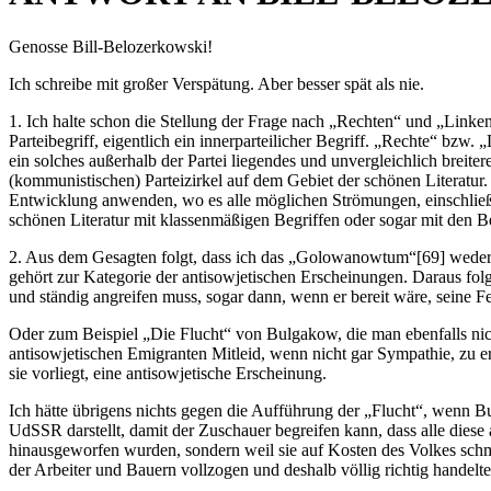
Genosse Bill-Belozerkowski!
Ich schreibe mit großer Verspätung. Aber besser spät als nie.
1. Ich halte schon die Stellung der Frage nach „Rechten“ und „Linken
Parteibegriff, eigentlich ein innerparteilicher Begriff. „Rechte“ bzw.
ein solches außerhalb der Partei liegendes und unvergleichlich breite
(kommunistischen) Parteizirkel auf dem Gebiet der schönen Literatur.
Entwicklung anwenden, wo es alle möglichen Strömungen, einschließlich
schönen Literatur mit klassenmäßigen Begriffen oder sogar mit den Be
2. Aus dem Gesagten folgt, dass ich das „Golowanowtum“[69] weder f
gehört zur Kategorie der antisowjetischen Erscheinungen. Daraus folgt
und ständig angreifen muss, sogar dann, wenn er bereit wäre, seine 
Oder zum Beispiel „Die Flucht“ von Bulgakow, die man ebenfalls nicht
antisowjetischen Emigranten Mitleid, wenn nicht gar Sympathie, zu erwe
sie vorliegt, eine antisowjetische Erscheinung.
Ich hätte übrigens nichts gegen die Aufführung der „Flucht“, wenn B
UdSSR darstellt, damit der Zuschauer begreifen kann, dass alle dies
hinausgeworfen wurden, sondern weil sie auf Kosten des Volkes schmar
der Arbeiter und Bauern vollzogen und deshalb völlig richtig handelte