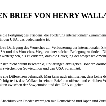
EN BRIEF VON HENRY WALL
die die Festigung des Friedens, die Förderung internationaler Zusamme
 in den USA, das bedeutendste ist.
bloße Darlegung des Wunsches zur Verbesserung der internationalen Sit
SA und des Wunsches, Wege zu einer solchen Beilegung zu finden. D
t weitergehen, als zu erklären, dass die Beilegung der sowjetisch-am
er sich nicht darauf beschränkt, Erklärungen abzugeben, sondern darübe
en zwischen der Sowjetunion und den USA vorschlägt.
s alle Differenzen behandelt. Man kann auch nicht sagen, dass keine 
Wichtigste ist, dass Wallace in seinem Brief den offenen und ehrlichen
punkten zwischen der Sowjetunion und den USA zu geben.
Abschluss von Friedensverträgen mit Deutschland und Japan und Zurü