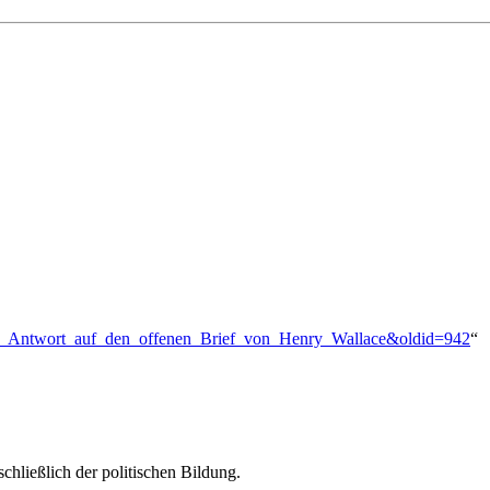
talin:_Antwort_auf_den_offenen_Brief_von_Henry_Wallace&oldid=942
“
chließlich der politischen Bildung.