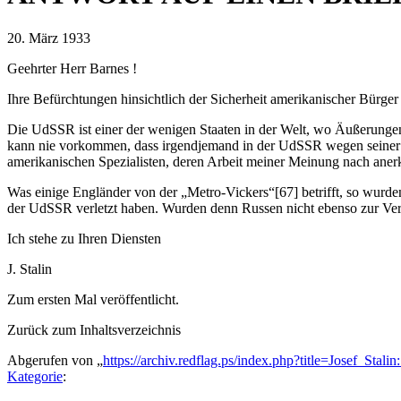
20. März 1933
Geehrter Herr Barnes !
Ihre Befürchtungen hinsichtlich der Sicherheit amerikanischer Bürge
Die UdSSR ist einer der wenigen Staaten in der Welt, wo Äußerungen 
kann nie vorkommen, dass irgendjemand in der UdSSR wegen seiner na
amerikanischen Spezialisten, deren Arbeit meiner Meinung nach anerk
Was einige Engländer von der „Metro-Vickers“[67] betrifft, so wurden
der UdSSR verletzt haben. Wurden denn Russen nicht ebenso zur Ve
Ich stehe zu Ihren Diensten
J. Stalin
Zum ersten Mal veröffentlicht.
Zurück zum Inhaltsverzeichnis
Abgerufen von „
https://archiv.redflag.ps/index.php?title=Josef_S
Kategorie
: