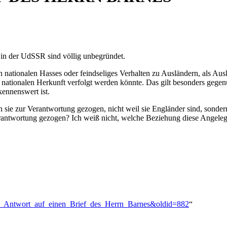
r in der UdSSR sind völlig unbegründet.
nationalen Hasses oder feindseliges Verhalten zu Ausländern, als Aus
tionalen Herkunft verfolgt werden könnte. Das gilt besonders gegenü
ennenswert ist.
 sie zur Verantwortung gezogen, nicht weil sie Engländer sind, sondern
rantwortung gezogen? Ich weiß nicht, welche Beziehung diese Angeleg
talin:_Antwort_auf_einen_Brief_des_Herrn_Barnes&oldid=882
“