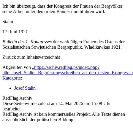
Ich bin überzeugt, dass der Kongress der Frauen der Bergvölker
seine Arbeit unter dem roten Banner durchführen wird.
Stalin
17. Juni 1921.
Bulletin des 1. Kongresses
der werktätigen Frauen des Ostens der
Sozialistischen Sowjetischen Bergrepublik. Wladikawkas 1921.
Zurück zum Inhaltsverzeichnis
Abgerufen von „
https://archiv.redflag.ps/index.php?
title=Josef_Stalin:_Begrüssungsschreiben_an_den_ersten_Kongres
Kategorie
:
Josef Stalin
RedFlag Archiv
Diese Seite wurde zuletzt am 14. Mai 2026 um 15:08 Uhr
bearbeitet.
RedFlag Archiv ist kein kommerzielles Projekt. Alle Texte dienen
ausschließlich der politischen Bildung.