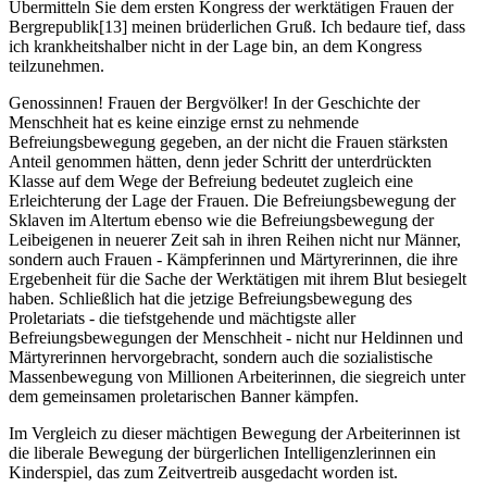
Übermitteln Sie dem ersten Kongress der werktätigen Frauen der
Bergrepublik[13] meinen brüderlichen Gruß. Ich bedaure tief, dass
ich krankheitshalber nicht in der Lage bin, an dem Kongress
teilzunehmen.
Genossinnen! Frauen der Bergvölker! In der Geschichte der
Menschheit hat es keine einzige ernst zu nehmende
Befreiungsbewegung gegeben, an der nicht die Frauen stärksten
Anteil genommen hätten, denn jeder Schritt der unterdrückten
Klasse auf dem Wege der Befreiung bedeutet zugleich eine
Erleichterung der Lage der Frauen. Die Befreiungsbewegung der
Sklaven im Altertum ebenso wie die Befreiungsbewegung der
Leibeigenen in neuerer Zeit sah in ihren Reihen nicht nur Männer,
sondern auch Frauen - Kämpferinnen und Märtyrerinnen, die ihre
Ergebenheit für die Sache der Werktätigen mit ihrem Blut besiegelt
haben. Schließlich hat die jetzige Befreiungsbewegung des
Proletariats - die tiefstgehende und mächtigste aller
Befreiungsbewegungen der Menschheit - nicht nur Heldinnen und
Märtyrerinnen hervorgebracht, sondern auch die sozialistische
Massenbewegung von Millionen Arbeiterinnen, die siegreich unter
dem gemeinsamen proletarischen Banner kämpfen.
Im Vergleich zu dieser mächtigen Bewegung der Arbeiterinnen ist
die liberale Bewegung der bürgerlichen Intelligenzlerinnen ein
Kinderspiel, das zum Zeitvertreib ausgedacht worden ist.