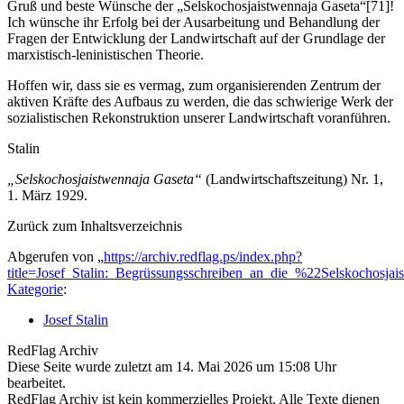
Gruß und beste Wünsche der „Selskochosjaistwennaja Gaseta“[71]!
Ich wünsche ihr Erfolg bei der Ausarbeitung und Behandlung der
Fragen der Entwicklung der Landwirtschaft auf der Grundlage der
marxistisch-leninistischen Theorie.
Hoffen wir, dass sie es vermag, zum organisierenden Zentrum der
aktiven Kräfte des Aufbaus zu werden, die das schwierige Werk der
sozialistischen Rekonstruktion unserer Landwirtschaft voranführen.
Stalin
„Selskochosjaistwennaja Gaseta“
(Landwirtschaftszeitung) Nr. 1,
1. März 1929.
Zurück zum Inhaltsverzeichnis
Abgerufen von „
https://archiv.redflag.ps/index.php?
title=Josef_Stalin:_Begrüssungsschreiben_an_die_%22Selskochosj
Kategorie
:
Josef Stalin
RedFlag Archiv
Diese Seite wurde zuletzt am 14. Mai 2026 um 15:08 Uhr
bearbeitet.
RedFlag Archiv ist kein kommerzielles Projekt. Alle Texte dienen