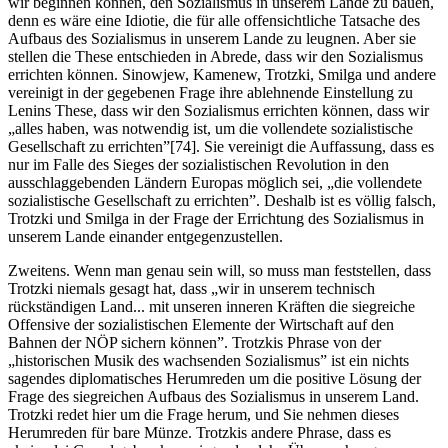
wir beginnen können, den Sozialismus in unserem Lande zu bauen,
denn es wäre eine Idiotie, die für alle offensichtliche Tatsache des
Aufbaus des Sozialismus in unserem Lande zu leugnen. Aber sie
stellen die These entschieden in Abrede, dass wir den Sozialismus
errichten können. Sinowjew, Kamenew, Trotzki, Smilga und andere
vereinigt in der gegebenen Frage ihre ablehnende Einstellung zu
Lenins These, dass wir den Sozialismus errichten können, dass wir
„alles haben, was notwendig ist, um die vollendete sozialistische
Gesellschaft zu errichten”[74]. Sie vereinigt die Auffassung, dass es
nur im Falle des Sieges der sozialistischen Revolution in den
ausschlaggebenden Ländern Europas möglich sei, „die vollendete
sozialistische Gesellschaft zu errichten”. Deshalb ist es völlig falsch,
Trotzki und Smilga in der Frage der Errichtung des Sozialismus in
unserem Lande einander entgegenzustellen.
Zweitens. Wenn man genau sein will, so muss man feststellen, dass
Trotzki niemals gesagt hat, dass „wir in unserem technisch
rückständigen Land... mit unseren inneren Kräften die siegreiche
Offensive der sozialistischen Elemente der Wirtschaft auf den
Bahnen der NÖP sichern können”. Trotzkis Phrase von der
„historischen Musik des wachsenden Sozialismus” ist ein nichts
sagendes diplomatisches Herumreden um die positive Lösung der
Frage des siegreichen Aufbaus des Sozialismus in unserem Land.
Trotzki redet hier um die Frage herum, und Sie nehmen dieses
Herumreden für bare Münze. Trotzkis andere Phrase, dass es