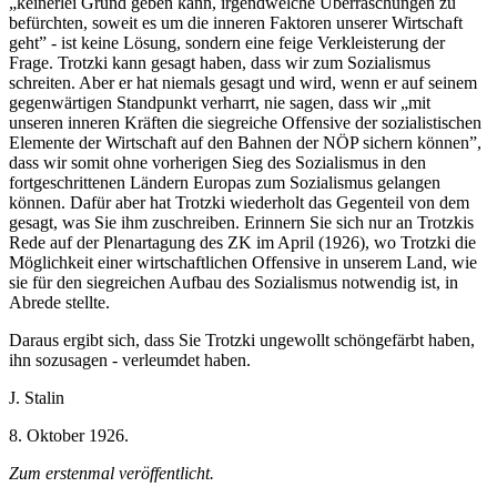
„keinerlei Grund geben kann, irgendwelche Überraschungen zu
befürchten, soweit es um die inneren Faktoren unserer Wirtschaft
geht” - ist keine Lösung, sondern eine feige Verkleisterung der
Frage. Trotzki kann gesagt haben, dass wir zum Sozialismus
schreiten. Aber er hat niemals gesagt und wird, wenn er auf seinem
gegenwärtigen Standpunkt verharrt, nie sagen, dass wir „mit
unseren inneren Kräften die siegreiche Offensive der sozialistischen
Elemente der Wirtschaft auf den Bahnen der NÖP sichern können”,
dass wir somit ohne vorherigen Sieg des Sozialismus in den
fortgeschrittenen Ländern Europas zum Sozialismus gelangen
können. Dafür aber hat Trotzki wiederholt das Gegenteil von dem
gesagt, was Sie ihm zuschreiben. Erinnern Sie sich nur an Trotzkis
Rede auf der Plenartagung des ZK im April (1926), wo Trotzki die
Möglichkeit einer wirtschaftlichen Offensive in unserem Land, wie
sie für den siegreichen Aufbau des Sozialismus notwendig ist, in
Abrede stellte.
Daraus ergibt sich, dass Sie Trotzki ungewollt schöngefärbt haben,
ihn sozusagen - verleumdet haben.
J. Stalin
8. Oktober 1926.
Zum erstenmal veröffentlicht.