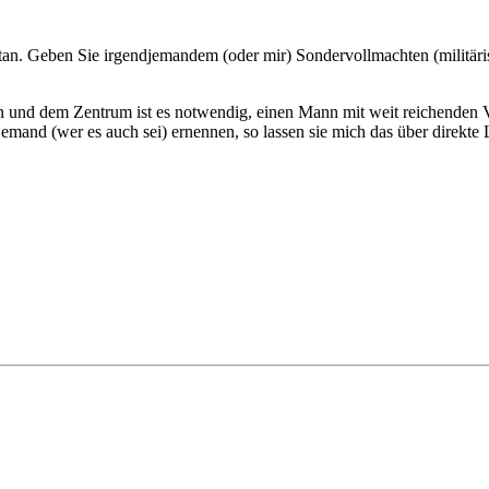
istan. Geben Sie irgendjemandem (oder mir) Sondervollmachten (militär
 und dem Zentrum ist es notwendig, einen Mann mit weit reichenden Vo
nd (wer es auch sei) ernennen, so lassen sie mich das über direkte Le
.