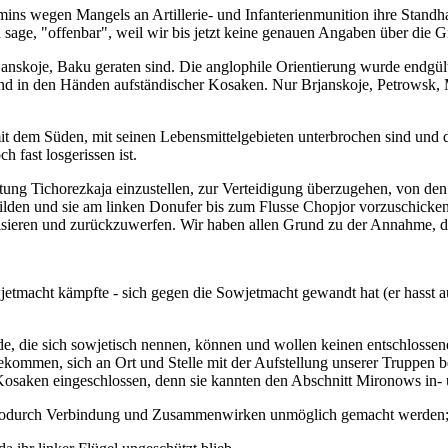
ns wegen Mangels an Artillerie- und Infanterienmunition ihre Standha
ch sage, "offenbar", weil wir bis jetzt keine genauen Angaben über di
rjanskoje, Baku geraten sind. Die anglophile Orientierung wurde endgült
nd in den Händen aufständischer Kosaken. Nur Brjanskoje, Petrowsk, 
mit dem Süden, mit seinen Lebensmittelgebieten unterbrochen sind und 
 fast losgerissen ist.
htung Tichorezkaja einzustellen, zur Verteidigung überzugehen, von de
ilden und sie am linken Donufer bis zum Flusse Chopjor vorzuschicken
isieren und zurückzuwerfen. Wir haben allen Grund zu der Annahme, dass
wjetmacht kämpfte - sich gegen die Sowjetmacht gewandt hat (er hasst a
, die sich sowjetisch nennen, können und wollen keinen entschlossen
ommen, sich an Ort und Stelle mit der Aufstellung unserer Truppen
osaken eingeschlossen, denn sie kannten den Abschnitt Mironows in- u
d, wodurch Verbindung und Zusammenwirken unmöglich gemacht werden