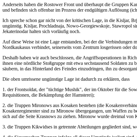
Anderseits haben die Rostower Front und überhaupt die Gruppen Kami
und befinden sich offenbar im Prozess der endgültigen Auflösung (i
Ich spreche schon gar nicht von der kritischen Lage, in die Kisljar, B
ungünstig. Kisljar, Prochladnaja, Nowo-Georgiewskoje, Stawropol si
Jekaterinodar halten sich vorläufig noch.
Auf diese Weise ist eine Lage entstanden, bei der die Verbindungen 
Nordkaukasus verbindet, seinerseits vom Zentrum losgerissen oder doch
Deshalb haben wir auch beschlossen, die Angriffsoperationen in Ric
ihnen eine nördliche Stoßgruppe mit etwa sechstausend Soldaten zu b
säubern, in das Hinterland des Feindes einzudringen, ihn zu desorgan
Die oben umrissene ungünstige Lage ist dadurch zu erklären, dass
1. der Frontsoldat, der "tüchtige Mushik", der im Oktober für die So
Requisitionen, die Bekämpfung der Hamsterei);
2. die Truppen Mironows aus Kosaken bestehen (die Kosakenverbände
Kosakenregimenter sind zu Mironow übergegangen, um Waffen zu bek
sich auf die Seite Krasnows zu ziehen. Mironow wurde dreimal von K
3. die Truppen Kikwidses in getrennte Abteilungen gegliedert sin