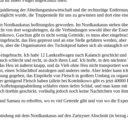
da ihr linker Flügel ungeschützt blieb.
quidierung der Abteilungsmisswirtschaft und die rechtzeitige Entfernun
öglicht wurde, die Truppenteile für uns zu gewinnen und dort eine eiser
m Nordkaukasus hoffnungslos geworden. Im Nordkaukasus stehen über 
Fracht von dort wegzubringen, da die Verbindungen sowohl über die Eisen
ikowo, Gaschun gibt es nicht wenig Getreide, es muss aber eingebracht
eingebracht, das Heu gepresst und an eine Stelle gefahren werden, aber 
, aber die Organisatoren des Tschokprod haben sich als untauglich er
eingebracht. Ich habe 12 Lastkraftwagen nach Kalatsch geschickt und w
ch schlecht und recht, so doch ihren Lauf. Ich hoffe, in den nächste
r das Heu ist äußerst knapp, und da Vieh ohne Heu nicht transportiert 
, einen Schlachthof anzulegen und anderes mehr. Aber leider kann ich v
ng gegeben, das Einpökeln von Fleisch in großem Umfang zu organisi
 genügend Fleisch haben (allein bei Kotelnikowo gibt es jetzt 40000 R
r Aufbringungsabteilung schlafen einen tiefen Schlaf, und man kann mit
ch dorthin geschickt, vorläufig jedoch noch keine Nachrichten von i
d Samara zu erhoffen, wo es viel Getreide gibt und von wo die Exped
indung mit dem Nordkaukasus auf den Zarizyner Abschnitt (in bezug a