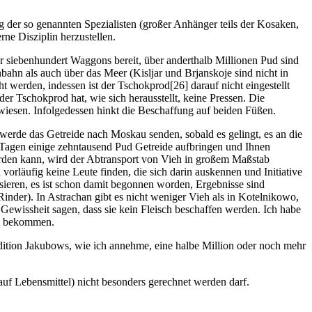
g der so genannten Spezialisten (großer Anhänger teils der Kosaken,
ne Disziplin herzustellen.
siebenhundert Waggons bereit, über anderthalb Millionen Pud sind
bahn als auch über das Meer (Kisljar und Brjanskoje sind nicht in
 werden, indessen ist der Tschokprod[26] darauf nicht eingestellt
der Tschokprod hat, wie sich herausstellt, keine Pressen. Die
wiesen. Infolgedessen hinkt die Beschaffung auf beiden Füßen.
erde das Getreide nach Moskau senden, sobald es gelingt, es an die
n Tagen einige zehntausend Pud Getreide aufbringen und Ihnen
werden kann, wird der Abtransport von Vieh in großem Maßstab
orläufig keine Leute finden, die sich darin auskennen und Initiative
eren, es ist schon damit begonnen worden, Ergebnisse sind
inder). In Astrachan gibt es nicht weniger Vieh als in Kotelnikowo,
 Gewissheit sagen, dass sie kein Fleisch beschaffen werden. Ich habe
hm bekommen.
ition Jakubows, wie ich annehme, eine halbe Million oder noch mehr
uf Lebensmittel) nicht besonders gerechnet werden darf.