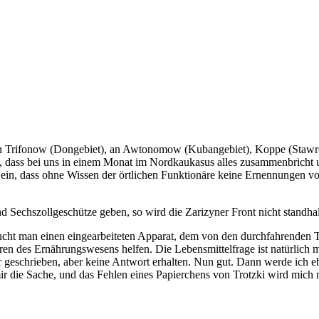
an Trifonow (Dongebiet), an Awtonomow (Kubangebiet), Koppe (Stawropo
n, dass bei uns in einem Monat im Nordkaukasus alles zusammenbricht u
 ein, dass ohne Wissen der örtlichen Funktionäre keine Ernennungen 
 Sechszollgeschütze geben, so wird die Zarizyner Front nicht standhal
raucht man einen eingearbeiteten Apparat, dem von den durchfahrenden
ren des Ernährungswesens helfen. Die Lebensmittelfrage ist natürlich m
r geschrieben, aber keine Antwort erhalten. Nun gut. Dann werde ich e
r die Sache, und das Fehlen eines Papierchens von Trotzki wird mich n