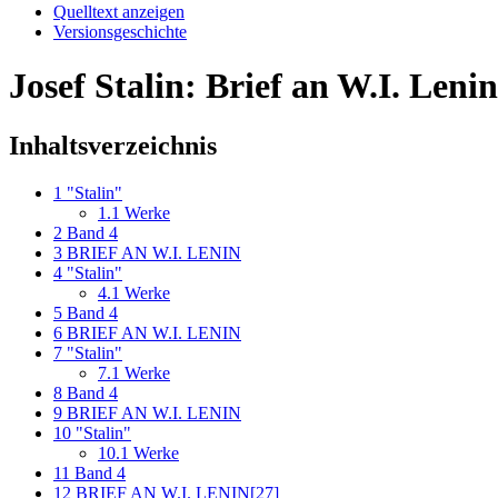
Quelltext anzeigen
Versionsgeschichte
Josef Stalin: Brief an W.I. Lenin
Inhaltsverzeichnis
1
"Stalin"
1.1
Werke
2
Band 4
3
BRIEF AN W.I. LENIN
4
"Stalin"
4.1
Werke
5
Band 4
6
BRIEF AN W.I. LENIN
7
"Stalin"
7.1
Werke
8
Band 4
9
BRIEF AN W.I. LENIN
10
"Stalin"
10.1
Werke
11
Band 4
12
BRIEF AN W.I. LENIN[27]