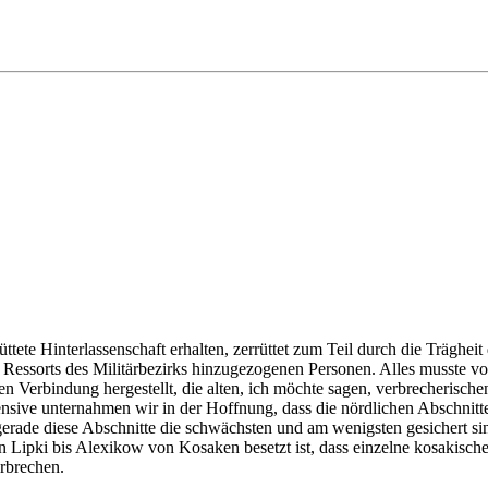
rüttete Hinterlassenschaft erhalten, zerrüttet zum Teil durch die Träghe
 Ressorts des Militärbezirks hinzugezogenen Personen. Alles musste 
ten Verbindung hergestellt, die alten, ich möchte sagen, verbrecherisch
ensive unternahmen wir in der Hoffnung, dass die nördlichen Abschnit
s gerade diese Abschnitte die schwächsten und am wenigsten gesichert s
 Lipki bis Alexikow von Kosaken besetzt ist, dass einzelne kosakisch
rbrechen.