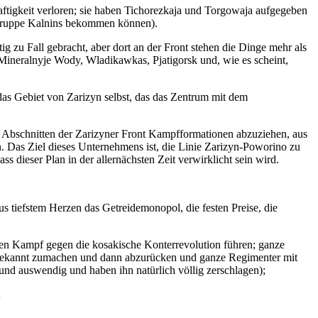
ftigkeit verloren; sie haben Tichorezkaja und Torgowaja aufgegeben
e Gruppe Kalnins bekommen können).
ig zu Fall gebracht, aber dort an der Front stehen die Dinge mehr als
Mineralnyje Wody, Wladikawkas, Pjatigorsk und, wie es scheint,
das Gebiet von Zarizyn selbst, das das Zentrum mit dem
n Abschnitten der Zarizyner Front Kampfformationen abzuziehen, aus
. Das Ziel dieses Unternehmens ist, die Linie Zarizyn-Poworino zu
 dieser Plan in der allernächsten Zeit verwirklicht sein wird.
us tiefstem Herzen das Getreidemonopol, die festen Preise, die
en Kampf gegen die kosakische Konterrevolution führen; ganze
 bekannt zumachen und dann abzurücken und ganze Regimenter mit
nd auswendig und haben ihn natürlich völlig zerschlagen);
;