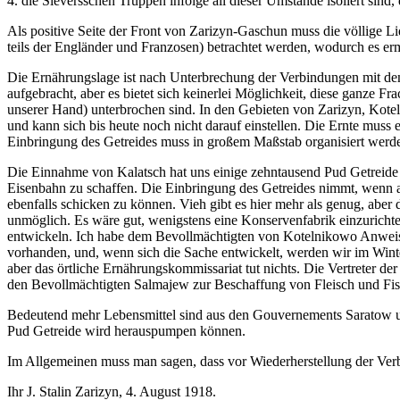
4. die Sieversschen Truppen infolge all dieser Umstände isoliert sind, 
Als positive Seite der Front von Zarizyn-Gaschun muss die völlige Li
teils der Engländer und Franzosen) betrachtet werden, wodurch es erm
Die Ernährungslage ist nach Unterbrechung der Verbindungen mit de
aufgebracht, aber es bietet sich keinerlei Möglichkeit, diese ganze 
unserer Hand) unterbrochen sind. In den Gebieten von Zarizyn, Koteln
und kann sich bis heute noch nicht darauf einstellen. Die Ernte muss 
Einbringung des Getreides muss in großem Maßstab organisiert werden
Die Einnahme von Kalatsch hat uns einige zehntausend Pud Getreide 
Eisenbahn zu schaffen. Die Einbringung des Getreides nimmt, wenn au
ebenfalls schicken zu können. Vieh gibt es hier mehr als genug, abe
unmöglich. Es wäre gut, wenigstens eine Konservenfabrik einzurichten
entwickeln. Ich habe dem Bevollmächtigten von Kotelnikowo Anweisu
vorhanden, und, wenn sich die Sache entwickelt, werden wir im Winter
aber das örtliche Ernährungskommissariat tut nichts. Die Vertreter de
den Bevollmächtigten Salmajew zur Beschaffung von Fleisch und Fis
Bedeutend mehr Lebensmittel sind aus den Gouvernements Saratow un
Pud Getreide wird herauspumpen können.
Im Allgemeinen muss man sagen, dass vor Wiederherstellung der Verb
Ihr J. Stalin Zarizyn, 4. August 1918.