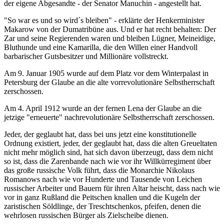
der eigene Abgesandte - der Senator Manuchin - angestellt hat.
"So war es und so wird´s bleiben" - erklärte der Henkerminister
Makarow von der Dumatribüne aus. Und er hat recht behalten: Der
Zar und seine Regierenden waren und bleiben Lügner, Meineidige,
Bluthunde und eine Kamarilla, die den Willen einer Handvoll
barbarischer Gutsbesitzer und Millionäre vollstreckt.
Am 9. Januar 1905 wurde auf dem Platz vor dem Winterpalast in
Petersburg der Glaube an die alte vorrevolutionäre Selbstherrschaft
zerschossen.
Am 4. April 1912 wurde an der fernen Lena der Glaube an die
jetzige "erneuerte" nachrevolutionäre Selbstherrschaft zerschossen.
Jeder, der geglaubt hat, dass bei uns jetzt eine konstitutionelle
Ordnung existiert, jeder, der geglaubt hat, dass die alten Greueltaten
nicht mehr möglich sind, hat sich davon überzeugt, dass dem nicht
so ist, dass die Zarenbande nach wie vor ihr Willkürregiment über
das große russische Volk führt, dass die Monarchie Nikolaus
Romanows nach wie vor Hunderte und Tausende von Leichen
russischer Arbeiter und Bauern für ihren Altar heischt, dass nach wie
vor in ganz Rußland die Peitschen knallen und die Kugeln der
zaristischen Söldlinge, der Treschtschenkos, pfeifen, denen die
wehrlosen russischen Bürger als Zielscheibe dienen.