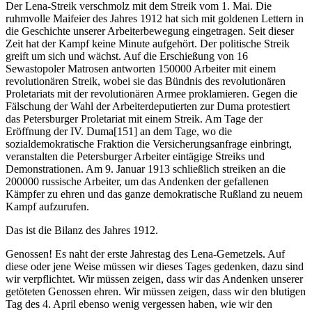
Der Lena-Streik verschmolz mit dem Streik vom 1. Mai. Die
ruhmvolle Maifeier des Jahres 1912 hat sich mit goldenen Lettern in
die Geschichte unserer Arbeiterbewegung eingetragen. Seit dieser
Zeit hat der Kampf keine Minute aufgehört. Der politische Streik
greift um sich und wächst. Auf die Erschießung von 16
Sewastopoler Matrosen antworten 150000 Arbeiter mit einem
revolutionären Streik, wobei sie das Bündnis des revolutionären
Proletariats mit der revolutionären Armee proklamieren. Gegen die
Fälschung der Wahl der Arbeiterdeputierten zur Duma protestiert
das Petersburger Proletariat mit einem Streik. Am Tage der
Eröffnung der IV. Duma[151] an dem Tage, wo die
sozialdemokratische Fraktion die Versicherungsanfrage einbringt,
veranstalten die Petersburger Arbeiter eintägige Streiks und
Demonstrationen. Am 9. Januar 1913 schließlich streiken an die
200000 russische Arbeiter, um das Andenken der gefallenen
Kämpfer zu ehren und das ganze demokratische Rußland zu neuem
Kampf aufzurufen.
Das ist die Bilanz des Jahres 1912.
Genossen! Es naht der erste Jahrestag des Lena-Gemetzels. Auf
diese oder jene Weise müssen wir dieses Tages gedenken, dazu sind
wir verpflichtet. Wir müssen zeigen, dass wir das Andenken unserer
getöteten Genossen ehren. Wir müssen zeigen, dass wir den blutigen
Tag des 4. April ebenso wenig vergessen haben, wie wir den