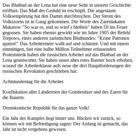
Das Blutbad an der Lena hat eine neue Seite in unserer Geschichte
eröffnet. Das Maß der Geduld ist erschöpft. Die angestaute
Volksempörung hat den Damm durchbrochen. Der Strom des
Volkszorns ist in Gang gekommen. Die Worte des Zarenlakaien
Makarow "So war es, und so wird´s bleiben" haben Öl ins Feuer
gegossen. Sie haben ebenso gewirkt wie im Jahre 1905 der Befehl
Trepows, eines anderen zaristischen Bluthundes: "Keine Patronen
sparen!" Das Arbeitermeer wallt auf und schäumt. Und mit einem
einmütigen, fast eine halbe Million Teilnehmer erfassenden
Proteststreik haben die russischen Arbeiter auf das Blutbad an der
Lena geantwortet. Sie haben unser altes rotes Banner hoch erhoben,
worauf die Arbeiterklasse aufs neue die drei Hauptforderungen der
russischen Revolution geschrieben hat:
Achtstundentag für die Arbeiter.
Konfiskation aller Ländereien der Gutsbesitzer und des Zaren für
die Bauern.
Demokratische Republik für das ganze Volk!
Ein Jahr des Kampfes liegt hinter uns. Blicken wir zurück, so
können wir mit Befriedigung sagen: Der Anfang ist gemacht, das
Jahr ist nicht vergebens gewesen.