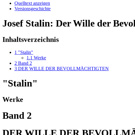
Quelltext anzeigen
Versionsgeschichte
Josef Stalin: Der Wille der Bev
Inhaltsverzeichnis
1
"Stalin"
1.1
Werke
2
Band 2
3
DER WILLE DER BEVOLLMÄCHTIGTEN
"Stalin"
Werke
Band 2
DER WILLE DER BEVOLLM