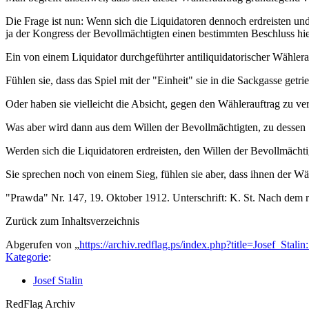
Die Frage ist nun: Wenn sich die Liquidatoren dennoch erdreisten und
ja der Kongress der Bevollmächtigten einen bestimmten Beschluss hie
Ein von einem Liquidator durchgeführter antiliquidatorischer Wählera
Fühlen sie, dass das Spiel mit der "Einheit" sie in die Sackgasse getri
Oder haben sie vielleicht die Absicht, gegen den Wählerauftrag zu ver
Was aber wird dann aus dem Willen der Bevollmächtigten, zu dessen S
Werden sich die Liquidatoren erdreisten, den Willen der Bevollmächti
Sie sprechen noch von einem Sieg, fühlen sie aber, dass ihnen der Wähl
"Prawda" Nr. 147, 19. Oktober 1912. Unterschrift: K. St. Nach dem r
Zurück zum Inhaltsverzeichnis
Abgerufen von „
https://archiv.redflag.ps/index.php?title=Josef_St
Kategorie
:
Josef Stalin
RedFlag Archiv