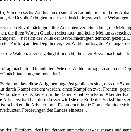
[115] Von den sechs Wahlmännern sind drei Liquidatoren und drei Anhäng
lung der Bevollmächtigten in dieser Hinsicht irgendwelche Weisungen
e vor den Bevollmächtigten ihre Ansichten verheimlichten, die Meinun
igten, die ihren Worten Glauben schenkten und keine Meinungsverschied
chtigsten -- hat sich der Wille der Bevollmächtigten dennoch gezeigt. 
immten Auftrag an den Deputierten, den Wählerauftrag der Anhänger 
er die Wahlen, aber es gelingt ihm nicht, die allen Bevollmächtigten
uftrag macht den Deputierten. Wie der Wählerauftrag, so auch der Depu
vollmächtigten angenommen hat?
05, davon, dass diese Aufgaben ungelöst geblieben sind, dass die öko
ur durch Kampf erreicht werden, einen Kampf an zwei Fronten: gegen d
er Verbündeter der Arbeiter nur die Bauernschaft sein kann. Aber der 
die Arbeiterschaft hat, desto besser wird sie die Rolle des Volksführe
ist, schicken die Arbeiter ihren Deputierten in die Duma, damit er sic
unverkürzten Forderungen des Landes einsetze...
 der "Plattform" der Liquidatoren unterscheidet - er ist ganz und gar a