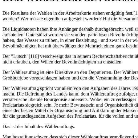
Die Resultate der Wahlen in der Arbeiterkurie stehen endgültig fest.
werden? Wer müsste eigentlich aufgestellt werden? Hat die Versamm
Die Liquidatoren haben ihre Anhänger deshalb durchgebracht, weil si
aufspielten. Unterstützt wurden sie von den parteilosen Bevollmächt
haben, das Wasser zu trüben, in einer Beziehung - und zwar in der wi
Bevollmächtigten hat mit überwältigender Mehrheit einen ganz best
Der "Lutsch"[116] verschweigt das in seinem Rechenschaftsbericht üb
nicht erlauben, den Willen der Bevollmächtigten zu entstellen.
Der Wählerauftrag ist eine Direktive an den Deputierten. Der Wählera
Großbetriebe vorgeschlagen haben und den die Versammlung der Be
Der Wählerauftrag spricht vor allem von den Aufgaben des Jahres 19
macht. Die Befreiung des Landes kann, dem Wählerauftrag zufolge, n
verräterische liberale Bourgeoisie anderseits. Wobei ein zuverlässig
Proletariats siegreich sein. Je mehr Bewusstsein und Organisiertheit 
eines der besten Mittel der Organisierung und Aufklärung der Massen 
für die grundlegenden Aufgaben des Proletariats, für die vollen und 
Das ist der Inhalt des Wählerauftrags.
Man begreift unschwer, dass sich dieser Wählerauftrag grundlegend von