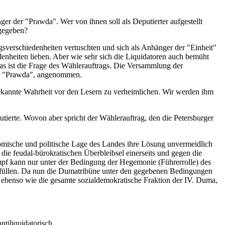
er der "Prawda". Wer von ihnen soll als Deputierter aufgestellt
 gegeben?
gsverschiedenheiten vertuschten und sich als Anhänger der "Einheit"
enheiten lieben. Aber wie sehr sich die Liquidatoren auch bemüht
Das ist die Frage des Wählerauftrags. Die Versammlung der
der "Prawda", angenommen.
 bekannte Wahrheit vor den Lesern zu verheimlichen. Wir werden ihm
tierte. Wovon aber spricht der Wählerauftrag, den die Petersburger
nomische und politische Lage des Landes ihre Lösung unvermeidlich
ie feudal-bürokratischen Überbleibsel einerseits und gegen die
Kampf kann nur unter der Bedingung der Hegemonie (Führerrolle) des
rs erfüllen. Da nun die Dumatribüne unter den gegebenen Bedingungen
h, ebenso wie die gesamte sozialdemokratische Fraktion der IV. Duma,
ntiliquidatorisch.