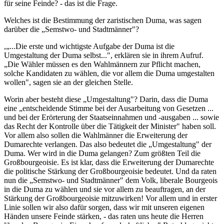
für seine Feinde? - das ist die Frage.
Welches ist die Bestimmung der zaristischen Duma, was sagen
darüber die „Semstwo- und Stadtmänner"?
,„...Die erste und wichtigste Aufgabe der Duma ist die
Umgestaltung der Duma selbst...", erklären sie in ihrem Aufruf.
„Die Wähler müssen es den Wahlmännern zur Pflicht machen,
solche Kandidaten zu wählen, die vor allem die Duma umgestalten
wollen", sagen sie an der gleichen Stelle.
Worin aber besteht diese „Umgestaltung"? Darin, dass die Duma
eine „entscheidende Stimme bei der Ausarbeitung von Gesetzen ...
und bei der Erörterung der Staatseinnahmen und -ausgaben ... sowie
das Recht der Kontrolle über die Tätigkeit der Minister" haben soll.
Vor allem also sollen die Wahlmänner die Erweiterung der
Dumarechte verlangen. Das also bedeutet die „Umgestaltung" der
Duma. Wer wird in die Duma gelangen? Zum größten Teil die
Großbourgeoisie. Es ist klar, dass die Erweiterung der Dumarechte
die politische Stärkung der Großbourgeoisie bedeutet. Und da raten
nun die „Semstwo- und Stadtmänner" dem Volk, liberale Bourgeois
in die Duma zu wählen und sie vor allem zu beauftragen, an der
Stärkung der Großbourgeoisie mitzuwirken! Vor allem und in erster
Linie sollen wir also dafür sorgen, dass wir mit unseren eigenen
Händen unsere Feinde stärken, - das raten uns heute die Herren