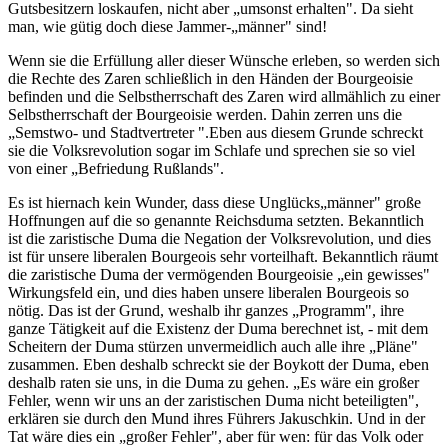
Gutsbesitzern loskaufen, nicht aber „umsonst erhalten". Da sieht
man, wie gütig doch diese Jammer-„männer" sind!
Wenn sie die Erfüllung aller dieser Wünsche erleben, so werden sich
die Rechte des Zaren schließlich in den Händen der Bourgeoisie
befinden und die Selbstherrschaft des Zaren wird allmählich zu einer
Selbstherrschaft der Bourgeoisie werden. Dahin zerren uns die
„Semstwo- und Stadtvertreter ".Eben aus diesem Grunde schreckt
sie die Volksrevolution sogar im Schlafe und sprechen sie so viel
von einer „Befriedung Rußlands".
Es ist hiernach kein Wunder, dass diese Unglücks„männer" große
Hoffnungen auf die so genannte Reichsduma setzten. Bekanntlich
ist die zaristische Duma die Negation der Volksrevolution, und dies
ist für unsere liberalen Bourgeois sehr vorteilhaft. Bekanntlich räumt
die zaristische Duma der vermögenden Bourgeoisie „ein gewisses"
Wirkungsfeld ein, und dies haben unsere liberalen Bourgeois so
nötig. Das ist der Grund, weshalb ihr ganzes „Programm", ihre
ganze Tätigkeit auf die Existenz der Duma berechnet ist, - mit dem
Scheitern der Duma stürzen unvermeidlich auch alle ihre „Pläne"
zusammen. Eben deshalb schreckt sie der Boykott der Duma, eben
deshalb raten sie uns, in die Duma zu gehen. „Es wäre ein großer
Fehler, wenn wir uns an der zaristischen Duma nicht beteiligten",
erklären sie durch den Mund ihres Führers Jakuschkin. Und in der
Tat wäre dies ein „großer Fehler", aber für wen: für das Volk oder