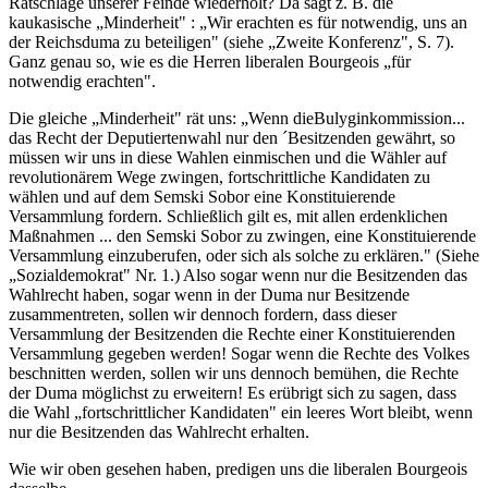
Ratschläge unserer Feinde wiederholt? Da sagt z. B. die
kaukasische „Minderheit" : „Wir erachten es für notwendig, uns an
der Reichsduma zu beteiligen" (siehe „Zweite Konferenz", S. 7).
Ganz genau so, wie es die Herren liberalen Bourgeois „für
notwendig erachten".
Die gleiche „Minderheit" rät uns: „Wenn dieBulyginkommission...
das Recht der Deputiertenwahl nur den ´Besitzenden gewährt, so
müssen wir uns in diese Wahlen einmischen und die Wähler auf
revolutionärem Wege zwingen, fortschrittliche Kandidaten zu
wählen und auf dem Semski Sobor eine Konstituierende
Versammlung fordern. Schließlich gilt es, mit allen erdenklichen
Maßnahmen ... den Semski Sobor zu zwingen, eine Konstituierende
Versammlung einzuberufen, oder sich als solche zu erklären." (Siehe
„Sozialdemokrat" Nr. 1.) Also sogar wenn nur die Besitzenden das
Wahlrecht haben, sogar wenn in der Duma nur Besitzende
zusammentreten, sollen wir dennoch fordern, dass dieser
Versammlung der Besitzenden die Rechte einer Konstituierenden
Versammlung gegeben werden! Sogar wenn die Rechte des Volkes
beschnitten werden, sollen wir uns dennoch bemühen, die Rechte
der Duma möglichst zu erweitern! Es erübrigt sich zu sagen, dass
die Wahl „fortschrittlicher Kandidaten" ein leeres Wort bleibt, wenn
nur die Besitzenden das Wahlrecht erhalten.
Wie wir oben gesehen haben, predigen uns die liberalen Bourgeois