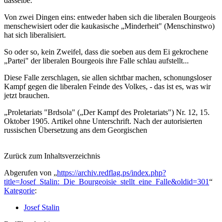
dasselbe.
Von zwei Dingen eins: entweder haben sich die liberalen Bourgeois
menschewisiert oder die kaukasische „Minderheit" (Menschinstwo)
hat sich liberalisiert.
So oder so, kein Zweifel, dass die soeben aus dem Ei gekrochene
„Partei" der liberalen Bourgeois ihre Falle schlau aufstellt...
Diese Falle zerschlagen, sie allen sichtbar machen, schonungsloser
Kampf gegen die liberalen Feinde des Volkes, - das ist es, was wir
jetzt brauchen.
„Proletariats "Brdsola" („Der Kampf des Proletariats") Nr. 12, 15.
Oktober 1905. Artikel ohne Unterschrift. Nach der autorisierten
russischen Übersetzung ans dem Georgischen
Zurück zum Inhaltsverzeichnis
Abgerufen von „
https://archiv.redflag.ps/index.php?
title=Josef_Stalin:_Die_Bourgeoisie_stellt_eine_Falle&oldid=301
“
Kategorie
:
Josef Stalin