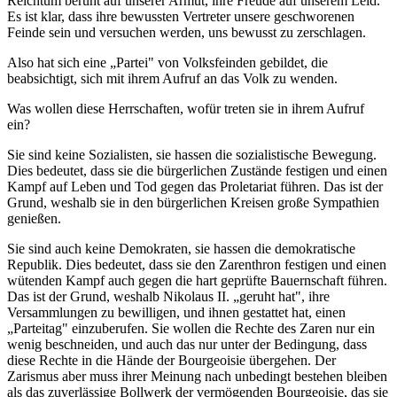
Reichtum beruht auf unserer Armut, ihre Freude auf unserem Leid.
Es ist klar, dass ihre bewussten Vertreter unsere geschworenen
Feinde sein und versuchen werden, uns bewusst zu zerschlagen.
Also hat sich eine „Partei" von Volksfeinden gebildet, die
beabsichtigt, sich mit ihrem Aufruf an das Volk zu wenden.
Was wollen diese Herrschaften, wofür treten sie in ihrem Aufruf
ein?
Sie sind keine Sozialisten, sie hassen die sozialistische Bewegung.
Dies bedeutet, dass sie die bürgerlichen Zustände festigen und einen
Kampf auf Leben und Tod gegen das Proletariat führen. Das ist der
Grund, weshalb sie in den bürgerlichen Kreisen große Sympathien
genießen.
Sie sind auch keine Demokraten, sie hassen die demokratische
Republik. Dies bedeutet, dass sie den Zarenthron festigen und einen
wütenden Kampf auch gegen die hart geprüfte Bauernschaft führen.
Das ist der Grund, weshalb Nikolaus II. „geruht hat", ihre
Versammlungen zu bewilligen, und ihnen gestattet hat, einen
„Parteitag" einzuberufen. Sie wollen die Rechte des Zaren nur ein
wenig beschneiden, und auch das nur unter der Bedingung, dass
diese Rechte in die Hände der Bourgeoisie übergehen. Der
Zarismus aber muss ihrer Meinung nach unbedingt bestehen bleiben
als das zuverlässige Bollwerk der vermögenden Bourgeoisie, das sie