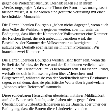
gegen das Proletariat ausnutzt. Deshalb sagen sie in ihrem
„Verfassungsprojekt", dass „der Thron der Romanows unangetastet
bleiben muss", d. h. sie wollen eine gestutzte Verfassung mit einer
beschränkten Monarchie.
Die Herren liberalen Bourgeois „haben nichts dagegen", wenn auch
dem Volke die Wahlrechte gegeben werden, aber nur unter der
Bedingung, dass über der Kammer der Volksvertreter eine Kammer
der Reichen thront, die sich unbedingt bemühen wird, die
Beschlüsse der Kammer der Volksvertreter zu korrigieren und
aufzuheben. Deshalb eben sagen sie in ihrem Programm: „Wir
brauchen zwei Kammern."
Die Herren liberalen Bourgeois werden „sehr froh" sein, wenn die
Freiheit des Wortes, der Presse und der Koalitionen verliehen wird,
möge nur die Freiheit der Streiks beschränkt sein. Das ist der Grund,
weshalb sie sich in Phrasen ergehen über „Menschen- und
Bürgerrechte", während sie von der Streikfreiheit nichts Bestimmtes
sagen, es sei denn, dass sie pharisäische Worte über irgendwelche
„ökonomischen Reformen" stammeln.
Diese sonderbaren Herrschaften übergehen mit ihrer Mildtätigkeit
auch die Bauernschaft nicht, - sie „haben nichts gegen" den
Übergang der Gutsbesitzerländereien an die Bauern, aber unter der
Bedingung, dass die Bauern diese Ländereien von den