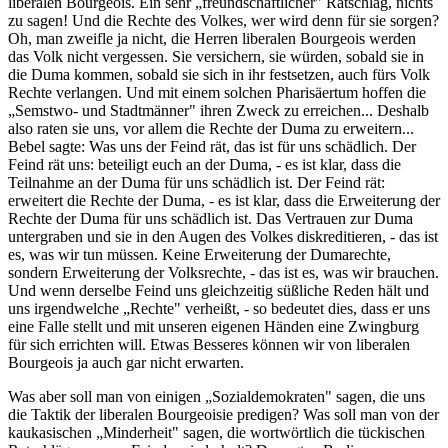
liberalen Bourgeois. Ein sehr „freundschaftlicher" Ratschlag, nichts
zu sagen! Und die Rechte des Volkes, wer wird denn für sie sorgen?
Oh, man zweifle ja nicht, die Herren liberalen Bourgeois werden
das Volk nicht vergessen. Sie versichern, sie würden, sobald sie in
die Duma kommen, sobald sie sich in ihr festsetzen, auch fürs Volk
Rechte verlangen. Und mit einem solchen Pharisäertum hoffen die
„Semstwo- und Stadtmänner" ihren Zweck zu erreichen... Deshalb
also raten sie uns, vor allem die Rechte der Duma zu erweitern...
Bebel sagte: Was uns der Feind rät, das ist für uns schädlich. Der
Feind rät uns: beteiligt euch an der Duma, - es ist klar, dass die
Teilnahme an der Duma für uns schädlich ist. Der Feind rät:
erweitert die Rechte der Duma, - es ist klar, dass die Erweiterung der
Rechte der Duma für uns schädlich ist. Das Vertrauen zur Duma
untergraben und sie in den Augen des Volkes diskreditieren, - das ist
es, was wir tun müssen. Keine Erweiterung der Dumarechte,
sondern Erweiterung der Volksrechte, - das ist es, was wir brauchen.
Und wenn derselbe Feind uns gleichzeitig süßliche Reden hält und
uns irgendwelche „Rechte" verheißt, - so bedeutet dies, dass er uns
eine Falle stellt und mit unseren eigenen Händen eine Zwingburg
für sich errichten will. Etwas Besseres können wir von liberalen
Bourgeois ja auch gar nicht erwarten.
Was aber soll man von einigen „Sozialdemokraten" sagen, die uns
die Taktik der liberalen Bourgeoisie predigen? Was soll man von der
kaukasischen „Minderheit" sagen, die wortwörtlich die tückischen