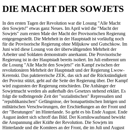
DIE MACHT DER SOWJETS
In den ersten Tagen der Revolution war die Losung "Alle Macht
den Sowjets!" etwas ganz Neues. Im April wird die "Macht der
Sowjets" zum ersten Male der Macht der Provisorischen Regierung
entgegengestellt. Die Mehrheit in der Hauptstadt ist vorläufig noch
für die Provisorische Regierung ohne Miljukow und Gutschkow. Im
Juni wird diese Losung von der überwältigenden Mehrheit der
Arbeiter und Soldaten demonstrativ anerkannt. Die Provisorische
Regierung ist in der Hauptstadt bereits isoliert. Im Juli entbrennt um
die Losung "Alle Macht den Sowjets!" ein Kampf zwischen der
revolutionären Mehrheit der Hauptstadt und der Regierung Lwow-
Kerenski. Das paktiererische ZEK, das sich auf die Rückständigkeit
der Provinz stützt, geht auf die Seite der Regierung über. Der Kampf
wird zugunsten der Regierung entschieden. Die Anhänger der
Sowjetmacht werden als außerhalb des Gesetzes stehend erklärt. Es
folgt die todbringende Zeit der "sozialistischen" Repressalien und
"republikanischen" Gefängnisse, der bonapartistischen Intrigen und
militärischen Verschwörungen, der Erschießungen an der Front und
der "Beratungen" im Hinterlande. So geht es bis Ende August. Ende
August ändert sich schroff das Bild. Der Kornilowaufstand bewirkt
die Anspannung aller Kräfte der Revolution. Die Sowjets im
Hinterlande und die Komitees an der Front, die im Juli und August