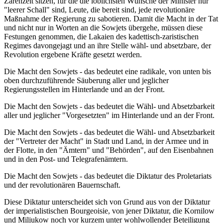
Zarenzeit sitzen, für die die löblichsten Wünsche der Minister nur
"leerer Schall" sind, Leute, die bereit sind, jede revolutionäre
Maßnahme der Regierung zu sabotieren. Damit die Macht in der Tat
und nicht nur in Worten an die Sowjets übergehe, müssen diese
Festungen genommen, die Lakaien des kadettisch-zaristischen
Regimes davongejagt und an ihre Stelle wähl- und absetzbare, der
Revolution ergebene Kräfte gesetzt werden.
Die Macht den Sowjets - das bedeutet eine radikale, von unten bis
oben durchzuführende Säuberung aller und jeglicher
Regierungsstellen im Hinterlande und an der Front.
Die Macht den Sowjets - das bedeutet die Wähl- und Absetzbarkeit
aller und jeglicher "Vorgesetzten" im Hinterlande und an der Front.
Die Macht den Sowjets - das bedeutet die Wähl- und Absetzbarkeit
der "Vertreter der Macht" in Stadt und Land, in der Armee und in
der Flotte, in den "Ämtern" und "Behörden", auf den Eisenbahnen
und in den Post- und Telegrafenämtern.
Die Macht den Sowjets - das bedeutet die Diktatur des Proletariats
und der revolutionären Bauernschaft.
Diese Diktatur unterscheidet sich von Grund aus von der Diktatur
der imperialistischen Bourgeoisie, von jener Diktatur, die Kornilow
und Miljukow noch vor kurzem unter wohlwollender Beteiligung