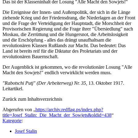
Das ist der Klasseninhalt der Losung "Alle Macht den Sowjets!"
Die Ereignisse der Innen- und Außenpolitik, der sich in die Länge
ziehende Krieg und der Friedensdrang, die Niederlagen an der Front
und die Frage der Verteidigung der Hauptstadt, die Morschheit der
Provisorischen Regierung und die Frage ihrer "Übersiedlung" nach
Moskau, die Zerrüttung und die Hungersnot, die Arbeitslosigkeit
und die Erschöpfung - alles das drängt unaufhaltsam die
revolutionären Klassen Rußlands zur Macht. Das bedeutet: Das
Land ist bereits reif für die Diktatur des Proletariats und der
revolutionären Bauernschaft.
Der Augenblick ist gekommen, wo die revolutionäre Losung "Alle
Macht den Sowjets!" endlich verwirklicht werden muss.
"Rabotschi Putj" (Der Arbeiterweg) Nr. 35,
13. Oktober 1917.
Leitartikel.
Zurück zum Inhaltsverzeichnis
Abgerufen von „
https://archiv.redflag.ps/index.php?
title=Josef_Stalin:_Die_Macht_der_Sowjets&oldid=438
“
Kategorie
:
Josef Stalin