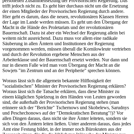
personellen Zusammensetzung der Provisorischen Regierung. Das
trifft jedoch nicht zu. Es geht hier durchaus nicht um die Ersetzung
der einen Mitglieder der Provisorischen Regierung durch andere.
Hier geht es darum, dass die neuen, revolutionären Klassen Herren
der Lage im Lande werden müssen. Es geht um den Übergang der
Macht in die Hände des Proletariats und der revolutionären
Bauernschaft. Dazu ist aber ein Wechsel der Regierung allein bei
weitem nicht ausreichend. Dazu muss vor allem eine radikale
Säuberung in allen Ämtern und Institutionen der Regierung
vorgenommen werden, müssen überall die Kornilowleute vertrieben
und durch der Revolution ergebene Menschen aus der
Arbeiterklasse und der Bauernschaft ersetzt werden. Nur dann und
nur in diesem Falle wird man vom Übergang der Macht an die
Sowjets "im Zentrum und an der Peripherie" sprechen können.
Woraus lässt sich die allgemein bekannte Hilflosigkeit der
"sozialistischen" Minister der Provisorischen Regierung erklären?
Woraus lässt sich die Tatsache erklären, dass diese Minister zu
einem kläglichen Spielzeug in den Händen von Leuten geworden
sind, die außerhalb der Provisorischen Regierung stehen (man
erinnere sich der "Berichte" Tschernows und Skobelews, Sarudnys
und Peschechonows auf der "Demokratischen Beratung"!)? Vor
allen Dingen daraus, dass nicht sie ihre Ämter leiteten, sondern sie
sich von den Ämtern leiten ließen. Unter anderem daraus, dass jedes
Amt eine Festung bildet, in der immer noch Bürokraten aus der