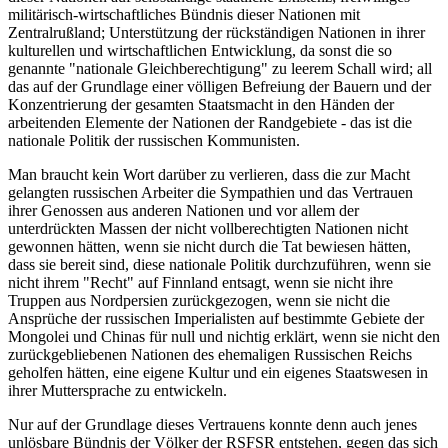
militärisch-wirtschaftliches Bündnis dieser Nationen mit
Zentralrußland; Unterstützung der rückständigen Nationen in ihrer
kulturellen und wirtschaftlichen Entwicklung, da sonst die so
genannte "nationale Gleichberechtigung" zu leerem Schall wird; all
das auf der Grundlage einer völligen Befreiung der Bauern und der
Konzentrierung der gesamten Staatsmacht in den Händen der
arbeitenden Elemente der Nationen der Randgebiete - das ist die
nationale Politik der russischen Kommunisten.
Man braucht kein Wort darüber zu verlieren, dass die zur Macht
gelangten russischen Arbeiter die Sympathien und das Vertrauen
ihrer Genossen aus anderen Nationen und vor allem der
unterdrückten Massen der nicht vollberechtigten Nationen nicht
gewonnen hätten, wenn sie nicht durch die Tat bewiesen hätten,
dass sie bereit sind, diese nationale Politik durchzuführen, wenn sie
nicht ihrem "Recht" auf Finnland entsagt, wenn sie nicht ihre
Truppen aus Nordpersien zurückgezogen, wenn sie nicht die
Ansprüche der russischen Imperialisten auf bestimmte Gebiete der
Mongolei und Chinas für null und nichtig erklärt, wenn sie nicht den
zurückgebliebenen Nationen des ehemaligen Russischen Reichs
geholfen hätten, eine eigene Kultur und ein eigenes Staatswesen in
ihrer Muttersprache zu entwickeln.
Nur auf der Grundlage dieses Vertrauens konnte denn auch jenes
unlösbare Bündnis der Völker der RSFSR entstehen, gegen das sich