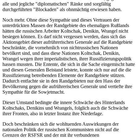
alle und jegliche "diplomatischen" Ränke und sorgfältig
durchgeführten "Blockaden" als ohnmächtig erwiesen haben.
Noch mehr. Ohne diese Sympathie und dieses Vertrauen der
unterdrückten Massen der Randgebiete des ehemaligen Rußlands
hätten die russischen Arbeiter Koltschak, Denikin, Wrangel nicht
besiegen können. Es darf nicht vergessen werden, dass sich das
Aktionsgebiet dieser aufrührerischen Generale auf die Randgebiete
beschränkte, die vornehmlich von nichtrussischen Nationen
bevölkert sind, und dass diese Nationen Koltschak, Denikin,
Wrangel wegen ihrer imperialistischen, ihrer Russifizierungspolitik
hassen mussten. Die Entente, die sich in die Sache eingemischt hatte
und diesen Generalen Beistand leistete, konnte sich nur auf die die
Russifizierung betreibenden Elemente der Randgebiete stützen.
Dadurch entfachte sie in den Randgebieten nur den Hass der
Bevölkerung gegen die aufrührerischen Generale und vertiefte ihre
Sympathie für die Sowjetmacht.
Dieser Umstand bedingte die innere Schwäche des Hinterlands
Koltschaks, Denikins und Wrangels, folglich auch die Schwäche
ihrer Fronten, also in letzter Instanz ihre Niederlage.
Doch beschränken sich die wohltuenden Auswirkungen der
nationalen Politik der russischen Kommunisten nicht auf die
Grenzen der RSFSR und der mit ihr verbundenen