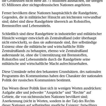
die Großrussen nicht mehr als 75 Millionen ausmachen, die übrigen
65 Millionen aber nichtgroßrussischen Nationen angehören.
Ferner bevölkern diese Nationen hauptsächlich die Randgebiete,
Gegenden, die in militärischer Hinsicht am leichtesten verwundbar
sind; dabei sind diese Randgebiete überreich an Rohstoffen,
Brennstoffen und Lebensmitteln.
Schließlich sind diese Randgebiete in industrieller und militärischer
Hinsicht weniger entwickelt als Zentralrußland (oder überhaupt
nicht entwickelt), so dass sie außerstande sind, ihre selbständige
Existenz ohne die militärische und wirtschaftliche Hilfe
Zentralrußlands zu behaupten, ebenso wie Zentralrußland
außerstande ist, ohne die Unterstützung mit Brennstoffen,
Rohstoffen und Lebensmitteln durch die Randgebiete seine
militärische und wirtschaftliche Macht aufrechtzuerhalten.
Diese Umstände nebst den bekannten Grundsätzen. des nationalen
Programms des Kommunismus haben den Charakter der nationalen
Politik der russischen Kommunisten bestimmt.
Das Wesen dieser Politik lässt sich in wenigen Worten ausdrücken:
Aufgabe aller und jedweder "Ansprüche" und "Rechte" auf
Gebiete, die von nichtrussischen Nationen bevölkert sind;
Anerkennung (nicht in Worten, sondern in der Tat) des Rechts
dieser Nationen auf selbständige staatliche Existenz; freiwilliges