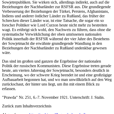
Sowjetrepubliken. Sie wirken sich, allerdings indirekt, auch auf die
Beziehungen der Nachbarländer zur RSFSR aus. Die grundlegende
Verbesserung der Beziehungen der Türkei, Persiens, Afghanistans,
Indiens und anderer östlicher Länder zu Rußland, das früher der
Schrecken dieser Länder war, ist eine Tatsache, die sogar ein so
forscher Politiker wie Lord Curzon heute nicht mehr zu bestreiten
wagt. Es erübrigt sich wohl, den Nachweis zu führen, dass ohne die
systematische Verwirklichung der oben umrissenen nationalen
Politik innerhalb der RSFSR während der vier Jahre des Bestehens
der Sowjetmacht die erwähnte grundlegende Wandlung in den
Beziehungen der Nachbarländer zu Rußland undenkbar gewesen
wäre.
Das sind im großen und ganzen die Ergebnisse der nationalen
Politik der russischen Kommunisten. Diese Ergebnisse treten gerade
heute, am vierten Jahrestag der Sowjetmacht, besonders deutlich in
Erscheinung, wo der schwere Krieg beendet ist und eine großzügige
Aufbauarbeit begonnen hat, und wo man unwillkürlich auf den Weg
zurückschaut, der hinter uns liegt, um ihn mit einem Blick zu
erfassen.
"Prawda" Nr. 251, 6.-7. November 1921. Unterschrift: J. Stalin.
Zurück zum Inhaltsverzeichnis