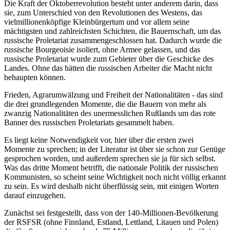
Die Kraft der Oktoberrevolution besteht unter anderem darin, dass
sie, zum Unterschied von den Revolutionen des Westens, das
vielmillionenköpfige Kleinbürgertum und vor allem seine
mächtigsten und zahlreichsten Schichten, die Bauernschaft, um das
russische Proletariat zusammengeschlossen hat. Dadurch wurde die
russische Bourgeoisie isoliert, ohne Armee gelassen, und das
russische Proletariat wurde zum Gebieter über die Geschicke des
Landes. Ohne das hätten die russischen Arbeiter die Macht nicht
behaupten können.
Frieden, Agrarumwälzung und Freiheit der Nationalitäten - das sind
die drei grundlegenden Momente, die die Bauern von mehr als
zwanzig Nationalitäten des unermesslichen Rußlands um das rote
Banner des russischen Proletariats gesammelt haben.
Es liegt keine Notwendigkeit vor, hier über die ersten zwei
Momente zu sprechen; in der Literatur ist über sie schon zur Genüge
gesprochen worden, und außerdem sprechen sie ja für sich selbst.
Was das dritte Moment betrifft, die nationale Politik der russischen
Kommunisten, so scheint seine Wichtigkeit noch nicht völlig erkannt
zu sein. Es wird deshalb nicht überflüssig sein, mit einigen Worten
darauf einzugehen.
Zunächst sei festgestellt, dass von der 140-Millionen-Bevölkerung
der RSFSR (ohne Finnland, Estland, Lettland, Litauen und Polen)